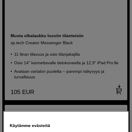
Musta olkalaukku luoviin tilanteisiin
sp.tech Creator Messenger Black
11 litran tilavuus ja osio tilanjakajilla
Osio 14" kannettavalle tietokoneella ja 12,9" iPad Pro:lle
Avataan vartalon puolelta – parempi näkyvyys ja
turvallisuus
105
EUR
Käytämme evästeitä