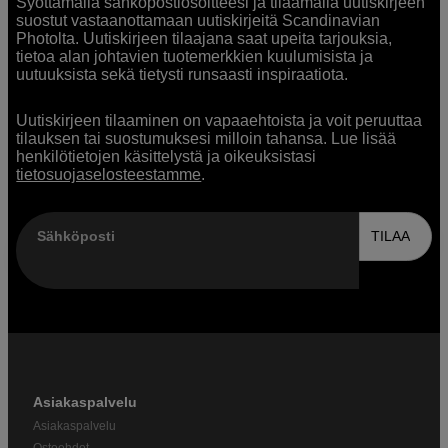
Syöttämällä sähköpostiosoitteesi ja tilaamalla uutiskirjeen
suostut vastaanottamaan uutiskirjeitä Scandinavian
Photolta. Uutiskirjeen tilaajana saat upeita tarjouksia,
tietoa alan johtavien tuotemerkkien kuulumisista ja
uutuuksista sekä tietysti runsaasti inspiraatiota.
Uutiskirjeen tilaaminen on vapaaehtoista ja voit peruuttaa
tilauksen tai suostumuksesi milloin tahansa. Lue lisää
henkilötietojen käsittelystä ja oikeuksistasi
tietosuojaselosteestamme
.
Sähköposti
TILAA
Asiakaspalvelu
Asiakaspalvelu
Ostoehdot