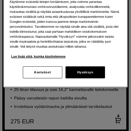
Käytämme evästeitä tietojen keräämiseen, jotta voimme parantaa
käyttökokemustasi verkkosivustollamme, analysoida verkkoliikennettä,
mukauttaa sisältöä ja näyttää asiaankuuluvaa yksilöllistä markkinointia. Nämä
evästeet sisältävät sekä omia että ulkopuolisten kumppaneidemme kuten
Googlen evästeitä, joiden kanssa jaamme tietoja markkinoinnin
personoimiseksi. Tavoitteemme on näyttää sinulle aina sitä sisältöä, josta olet
todella kiinnostunut, jotta saat parhaan mahdollisen ostokokemuksen
verkkokaupassa. Napsauttamalla "Hyväksyn" voimme jatkossakin tarjota
sinulle inspiraatiota ja henkilökohtaisia tarjouksia, jotka on räätälöity juuri
sinulle. Voit tietysti muuttaa asetuksiasi milloin tahansa.
Lue lisää siitä, kuinka käsittelemme
Suuri ja joustava kamerareppu, jossa on lisävarusteita
älykkääseen säilytykseen
Asetukset
Hyväksyn
sp.tech Field Backpack 25L Kit
25 litran tilavuus ja osio 16,2" kannettavalle tietokoneelle
Pääsy varusteisiin repun kaikilta sivuilta
Irrotettava vyötärönauha ja ylimääräiset tarvikelaukut
275
EUR