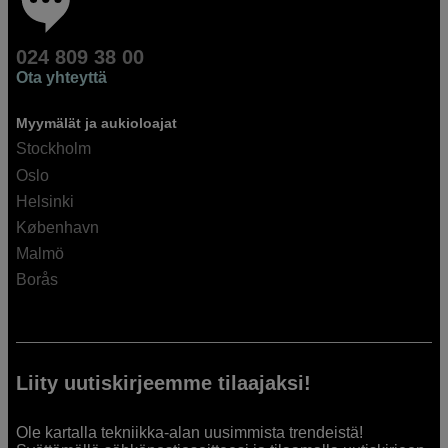
024 809 38 00
Ota yhteyttä
Myymälät ja aukioloajat
Stockholm
Oslo
Helsinki
København
Malmö
Borås
Liity uutiskirjeemme tilaajaksi!
Ole kartalla tekniikka-alan uusimmista trendeistä!