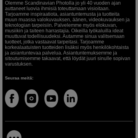
Olemme Scandinavian Photolla jo yli 40 vuoden ajan
auttaneet luovia ihmisiä toteuttamaan visioitaan.
Tarjoamme inspiraatiota, asiantuntemusta ja tuotteita
muun muassa valokuvauksen, äänen, videokuvauksen ja
teknologian tarpeisiin. Palvelemme myös elokuvan,
musiikin ja taiteen harrastajia. Oikeilla työkaluilla ideat
muuttuvat todellisuudeksi. Autamme sinua valitsemaan
tuotteet, jotka vastaavat tarpeitasi. Tarjoamme
korkealaatuisten tuotteiden lisäksi myös henkilökohtaista
ja asiantuntevaa palvelua. Asiantuntemuksemme ja
sitoutumisemme takaavat, että löydät juuri sinulle sopivan
varustuksen.
Seuraa meitä: