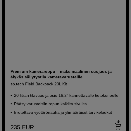
Premium-kamerareppu – maksimaalinen suojaus ja
älykäs säilytystila kameravarusteille
sp.tech Field Backpack 20L Kit
20 litran tilavuus ja osio 16,2" kannettavalle tietokoneelle
Pääsy varusteisiin repun kaikilta sivuilta
Irrotettava vyötärönauha ja ylimääräiset tarvikelaukut
235
EUR