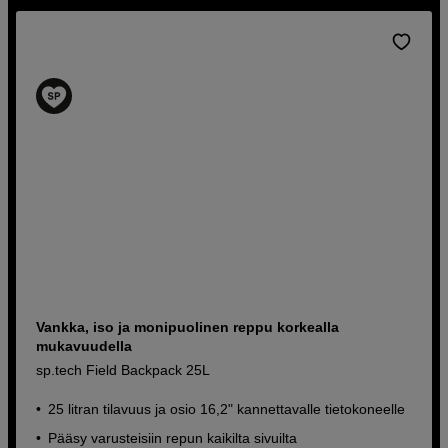
Vankka, iso ja monipuolinen reppu korkealla
mukavuudella
sp.tech Field Backpack 25L
25 litran tilavuus ja osio 16,2" kannettavalle tietokoneelle
Pääsy varusteisiin repun kaikilta sivuilta