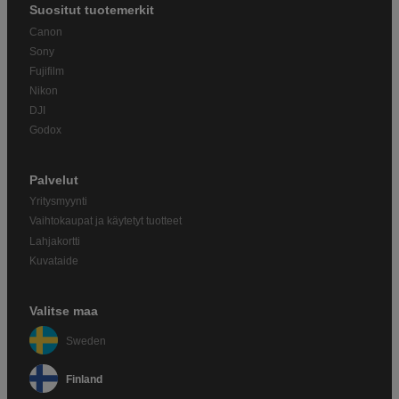
Suositut tuotemerkit
Canon
Sony
Fujifilm
Nikon
DJI
Godox
Palvelut
Yritysmyynti
Vaihtokaupat ja käytetyt tuotteet
Lahjakortti
Kuvataide
Valitse maa
Sweden
Finland