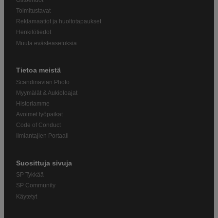
Toimitustavat
Reklamaatiot ja huoltotapaukset
Henkilötiedot
Muuta evästeasetuksia
Tietoa meistä
Scandinavian Photo
Myymälät & Aukioloajat
Historiamme
Avoimet työpaikat
Code of Conduct
Ilmiantajien Portaali
Suosittuja sivuja
SP Tykkää
SP Community
Käytetyt