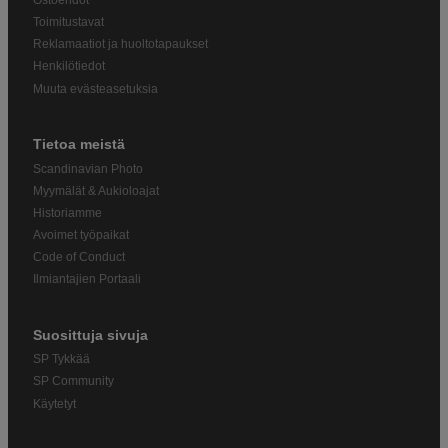
Toimitustavat
Reklamaatiot ja huoltotapaukset
Henkilötiedot
Muuta evästeasetuksia
Tietoa meistä
Scandinavian Photo
Myymälät & Aukioloajat
Historiamme
Avoimet työpaikat
Code of Conduct
Ilmiantajien Portaali
Suosittuja sivuja
SP Tykkää
SP Community
Käytetyt