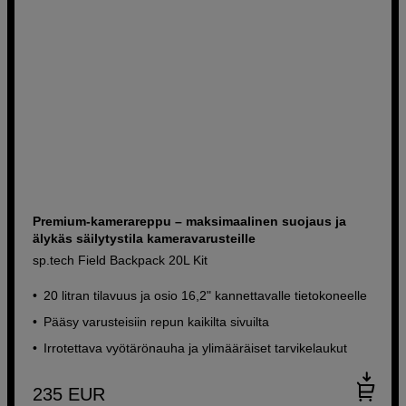
Premium-kamerareppu – maksimaalinen suojaus ja
älykäs säilytystila kameravarusteille
sp.tech Field Backpack 20L Kit
20 litran tilavuus ja osio 16,2" kannettavalle tietokoneelle
Pääsy varusteisiin repun kaikilta sivuilta
Irrotettava vyötärönauha ja ylimääräiset tarvikelaukut
235
EUR