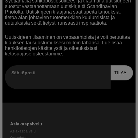
Syöttämällä sähköpostiosoitteesi ja tilaamalla uutiskirjeen
suostut vastaanottamaan uutiskirjeitä Scandinavian
Photolta. Uutiskirjeen tilaajana saat upeita tarjouksia,
tietoa alan johtavien tuotemerkkien kuulumisista ja
uutuuksista sekä tietysti runsaasti inspiraatiota.
Uutiskirjeen tilaaminen on vapaaehtoista ja voit peruuttaa
tilauksen tai suostumuksesi milloin tahansa. Lue lisää
henkilötietojen käsittelystä ja oikeuksistasi
tietosuojaselosteestamme
.
Sähköposti
TILAA
Asiakaspalvelu
Asiakaspalvelu
Ostoehdot