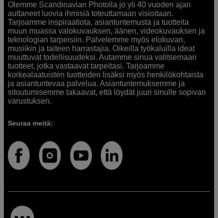
Olemme Scandinavian Photolla jo yli 40 vuoden ajan
auttaneet luovia ihmisiä toteuttamaan visioitaan.
Tarjoamme inspiraatiota, asiantuntemusta ja tuotteita
muun muassa valokuvauksen, äänen, videokuvauksen ja
teknologian tarpeisiin. Palvelemme myös elokuvan,
musiikin ja taiteen harrastajia. Oikeilla työkaluilla ideat
muuttuvat todellisuudeksi. Autamme sinua valitsemaan
tuotteet, jotka vastaavat tarpeitasi. Tarjoamme
korkealaatuisten tuotteiden lisäksi myös henkilökohtaista
ja asiantuntevaa palvelua. Asiantuntemuksemme ja
sitoutumisemme takaavat, että löydät juuri sinulle sopivan
varustuksen.
Seuraa meitä: