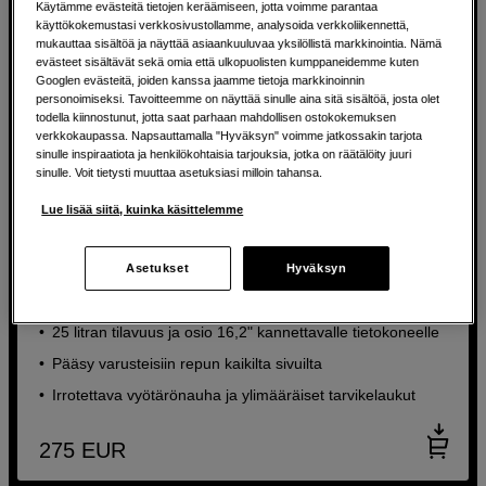
Käytämme evästeitä tietojen keräämiseen, jotta voimme parantaa
käyttökokemustasi verkkosivustollamme, analysoida verkkoliikennettä,
mukauttaa sisältöä ja näyttää asiaankuuluvaa yksilöllistä markkinointia. Nämä
evästeet sisältävät sekä omia että ulkopuolisten kumppaneidemme kuten
Googlen evästeitä, joiden kanssa jaamme tietoja markkinoinnin
personoimiseksi. Tavoitteemme on näyttää sinulle aina sitä sisältöä, josta olet
todella kiinnostunut, jotta saat parhaan mahdollisen ostokokemuksen
verkkokaupassa. Napsauttamalla "Hyväksyn" voimme jatkossakin tarjota
sinulle inspiraatiota ja henkilökohtaisia tarjouksia, jotka on räätälöity juuri
sinulle. Voit tietysti muuttaa asetuksiasi milloin tahansa.
Lue lisää siitä, kuinka käsittelemme
Suuri ja joustava kamerareppu, jossa on lisävarusteita
älykkääseen säilytykseen
Asetukset
Hyväksyn
sp.tech Field Backpack 25L Kit
25 litran tilavuus ja osio 16,2" kannettavalle tietokoneelle
Pääsy varusteisiin repun kaikilta sivuilta
Irrotettava vyötärönauha ja ylimääräiset tarvikelaukut
275
EUR