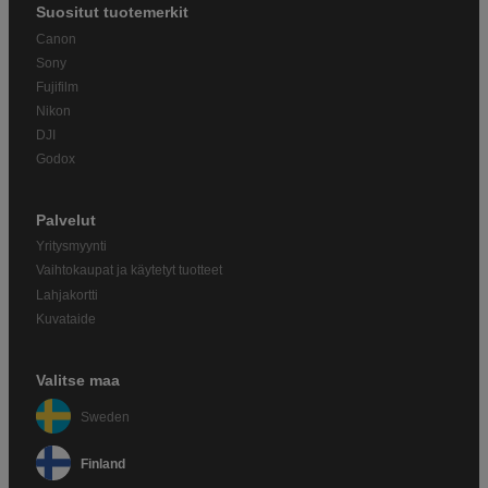
Suositut tuotemerkit
Canon
Sony
Fujifilm
Nikon
DJI
Godox
Palvelut
Yritysmyynti
Vaihtokaupat ja käytetyt tuotteet
Lahjakortti
Kuvataide
Valitse maa
Sweden
Finland