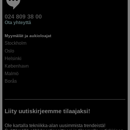
024 809 38 00
Ota yhteyttä
Myymälät ja aukioloajat
Stockholm
Oslo
Helsinki
København
Malmö
Borås
Liity uutiskirjeemme tilaajaksi!
Ole kartalla tekniikka-alan uusimmista trendeistä!