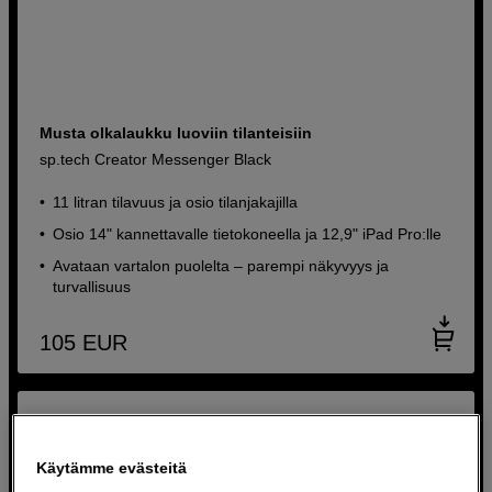
Musta olkalaukku luoviin tilanteisiin
sp.tech Creator Messenger Black
11 litran tilavuus ja osio tilanjakajilla
Osio 14" kannettavalle tietokoneella ja 12,9" iPad Pro:lle
Avataan vartalon puolelta – parempi näkyvyys ja
turvallisuus
105
EUR
Käytämme evästeitä