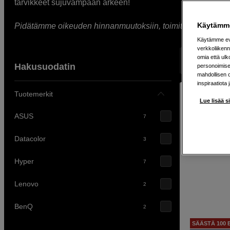
tarvikkeet sujuvampaan arkeen!
Käytämme
Pidätämme oikeuden hinnanmuutoksiin, toimitusviivästyksiin,
Käytämme evä
verkkoliikenn
omia että ul
Näyttää 27 t
Hakusuodatin
personoimisek
mahdollisen 
inspiraatiota 
Tuotemerkit
Lue lisää s
ASUS
7
Datacolor
3
Hyper
7
Lenovo
2
BenQ
2
SÄÄSTÄ 100 