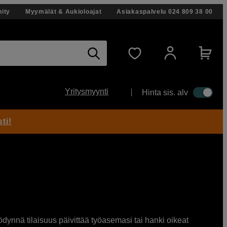
ity
Myymälät & Aukioloajat
Asiakaspalvelu
024 809 38 00
Yritysmyynti
Hinta sis. alv
ti!
ödynnä tilaisuus päivittää työasemasi tai hanki oikeat