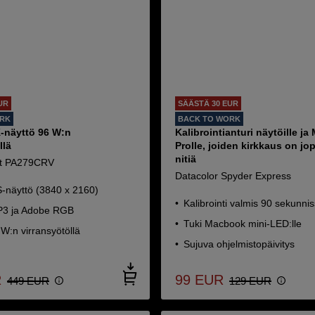
UR
SÄÄSTÄ 30 EUR
ORK
BACK TO WORK
-näyttö 96 W:n
Kalibrointianturi näytöille j
llä
Prolle, joiden kirkkaus on jo
nitiä
t PA279CRV
Datacolor Spyder Express
S-näyttö (3840 x 2160)
Kalibrointi valmis 90 sekunni
P3 ja Adobe RGB
Tuki Macbook mini-LED:lle
W:n virransyötöllä
Sujuva ohjelmistopäivitys
R
99
EUR
449
EUR
129
EUR