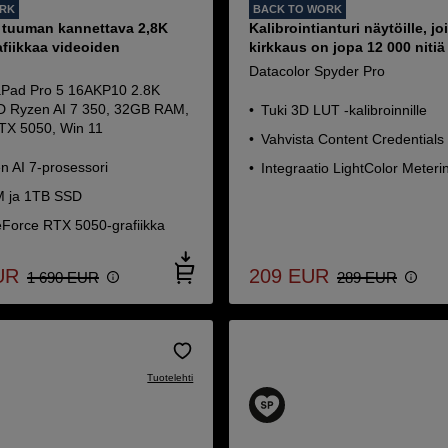
ORK
BACK TO WORK
6 tuuman kannettava 2,8K
Kalibrointianturi näytöille, j
fiikkaa videoiden
kirkkaus on jopa 12 000 nitiä
Datacolor Spyder Pro
aPad Pro 5 16AKP10 2.8K
 Ryzen AI 7 350, 32GB RAM,
Tuki 3D LUT -kalibroinnille
TX 5050, Win 11
Vahvista Content Credentials -
 AI 7-prosessori
Integraatio LightColor Meteri
 ja 1TB SSD
Force RTX 5050-grafiikka
UR
209
EUR
1 690
EUR
289
EUR
Tuotelehti