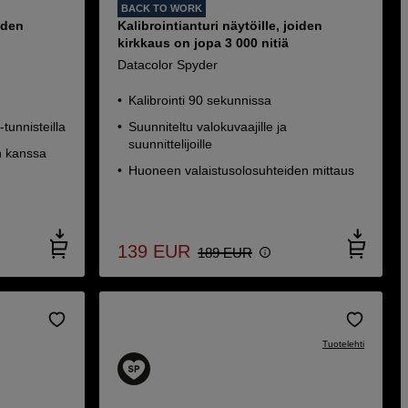
BACK TO WORK
oiden
Kalibrointianturi näytöille, joiden
kirkkaus on jopa 3 000 nitiä
Datacolor Spyder
Kalibrointi 90 sekunnissa
tunnisteilla
Suunniteltu valokuvaajille ja
suunnittelijoille
n kanssa
Huoneen valaistusolosuhteiden mittaus
139
EUR
189
EUR
Tuotelehti