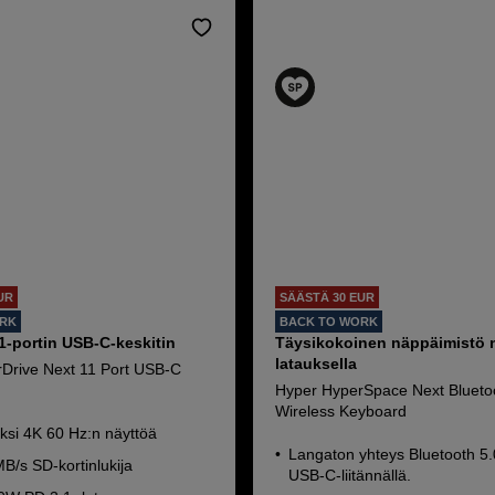
UR
SÄÄSTÄ 30 EUR
ORK
BACK TO WORK
1-portin USB-C-keskitin
Täysikokoinen näppäimistö 
latauksella
Drive Next 11 Port USB-C
Hyper HyperSpace Next Blueto
Wireless Keyboard
ksi 4K 60 Hz:n näyttöä
Langaton yhteys Bluetooth 5.0:
B/s SD-kortinlukija
USB-C-liitännällä.