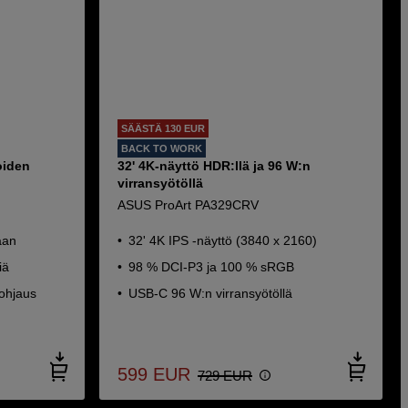
SÄÄSTÄ 130 EUR
BACK TO WORK
oiden
32' 4K-näyttö HDR:llä ja 96 W:n
virransyötöllä
ASUS ProArt PA329CRV
aan
32' 4K IPS -näyttö (3840 x 2160)
iä
98 % DCI-P3 ja 100 % sRGB
ohjaus
USB-C 96 W:n virransyötöllä
599
EUR
729
EUR