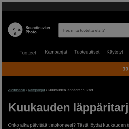
Hei, mitä tuotetta etsit?
Kampanjat
Tuoteuutiset
Käytetyt
Tuotteet
30
Aloitussivu
Kampanjat
Kuukauden läppäritarjoukset
Kuukauden läppäritar
Onko aika päivittää tietokoneesi? Tästä löydät kuukauden tar