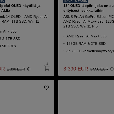
ORK
BACK TO WORK
läppäri OLED-näytöllä ja
13" OLED-läppäri, joka on su
 AI:lla
erityisesti seikkailuihin
ok 14 OLED – AMD Ryzen AI
ASUS ProArt GoPro Edition P
B RAM, 1TB SSD, Win 11
AMD Ryzen AI Max+ 395, 128
2TB SSD, Win 11 Pro
 AI 7 350
AMD Ryzen AI Max+ 395
 & 1TB SSD
128GB RAM & 2TB SSD
 50 TOPs
3K OLED-kosketusnäyttö stylu
UR
3 390
EUR
1 390
EUR
3 590
EUR