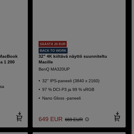
SÄÄSTÄ 20 EUR
BACK TO WORK
a MacBook
32" 4K kiiltävä näyttö suunniteltu
pa 1 200
Macille
BenQ MA320UP
32'' IPS-paneeli (3840 x 2160)
ssa
97 % DCI-P3 ja 99 % sRGB
Nano Gloss -paneeli
649
EUR
669
EUR