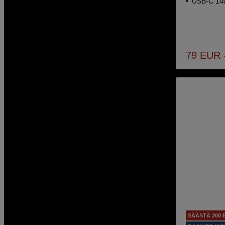
USB-C 140
79
EUR
SÄÄSTÄ 200 