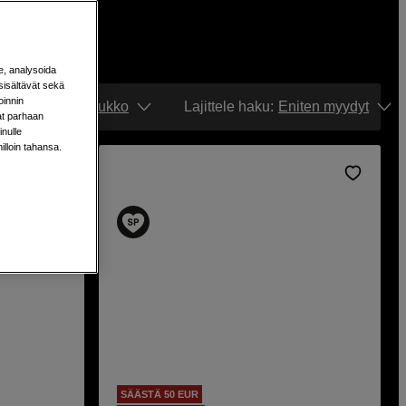
e, analysoida
sisältävät sekä
oinnin
Näytä:
Ruudukko
Lajittele haku
:
Eniten myydyt
aat parhaan
nulle
milloin tahansa.
SÄÄSTÄ 50 EUR