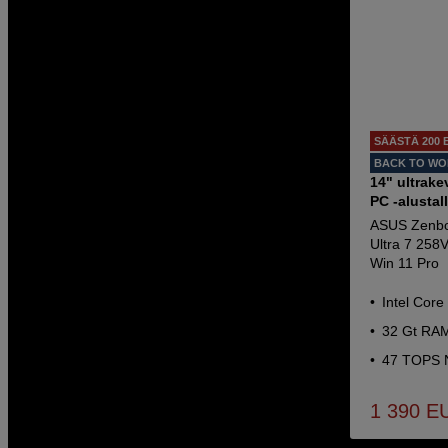
SÄÄSTÄ 200 
BACK TO W
14" ultrake
PC -alustal
ASUS Zenbo
Ultra 7 25
Win 11 Pro
Intel Core 
32 Gt RA
47 TOPS
1 390
E