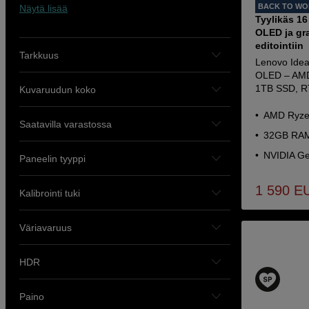
BACK TO W
Näytä lisää
Tyylikäs 1
OLED ja gra
editointiin
Tarkkuus
Lenovo Ide
OLED – AMD
1TB SSD, R
Kuvaruudun koko
AMD Ryzen
Saatavilla varastossa
32GB RAM
NVIDIA Ge
Paneelin tyyppi
1 590
E
Kalibrointi tuki
Väriavaruus
HDR
Paino