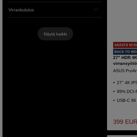
Virrankulutus
Näytä kaikki
SÄÄSTÄ 50 E
BACK TO W
27" HDR 4K
virransyötö
ASUS ProAr
27'' 4K IP
99% DCI-
USB-C 96 
399
EU