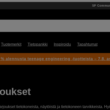
SP Commun
Tuotemerkit
Tietopankki
Inspiroidu
Tapahtumat
 % alennusta teenage engineering -tuotteista – 7.8. as
joukset
joukset tietokoneista, näytöistä ja tietokoneen tarvikkeista. Hy