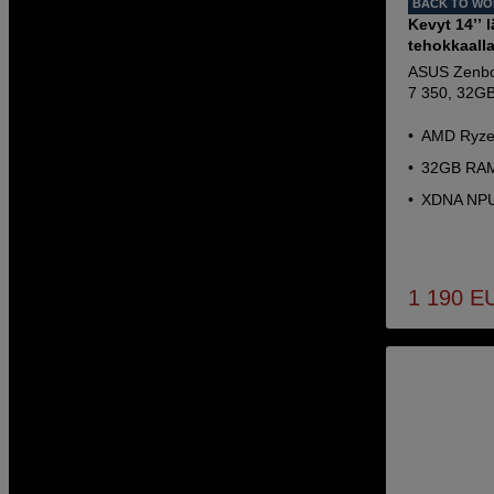
BACK TO W
Kevyt 14’’ 
tehokkaalla
ASUS Zenbo
7 350, 32G
AMD Ryzen
32GB RAM
XDNA NPU
1 190
E