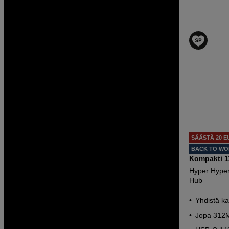
SÄÄSTÄ 20 E
BACK TO W
Kompakti 1
Hyper Hyper
Hub
Yhdistä ka
Jopa 312M