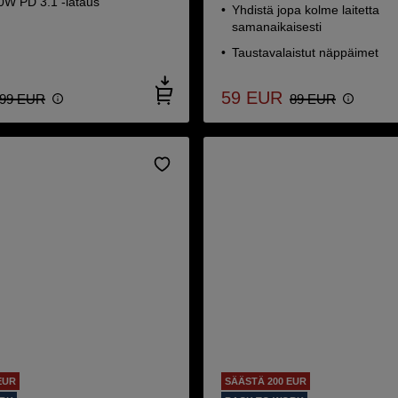
W PD 3.1 -lataus
Yhdistä jopa kolme laitetta
samanaikaisesti
Taustavalaistut näppäimet
59
EUR
99
EUR
89
EUR
EUR
SÄÄSTÄ 200 EUR