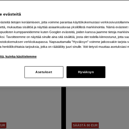
 evästeitä
 virheellisiin varastotietoihin ja loppuunmyyntiin.
steitä tietojen keräämiseen, jotta voimme parantaa käyttökokemustasi verkkosivustollamm
että, mukauttaa sisältöä ja näyttää asiaankuuluvaa yksilöllistä markkinointia. Nämä evästeet 
kopuolisten kumppaneidemme kuten Googlen evästeitä, joiden kanssa jaamme tietoja markkin
uotetta
si. Tavoitteemme on näyttää sinulle aina sitä sisältöä, josta olet todella kiinnostunut, jotta s
ostokokemuksen verkkokaupassa. Napsauttamalla "Hyväksyn" voimme jatkossakin tarjota si
ja henkilökohtaisia tarjouksia, jotka on räätälöity juuri sinulle. Voit tietysti muuttaa asetuksiasi 
iitä, kuinka käsittelemme
Asetukset
Hyväksyn
EUR
SÄÄSTÄ 80 EUR