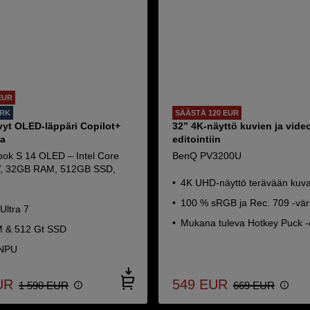
EUR
ORK
SÄÄSTÄ 120 EUR
vyt OLED-läppäri Copilot+
32” 4K-näyttö kuvien ja vide
la
editointiin
ok S 14 OLED – Intel Core
BenQ PV3200U
8V, 32GB RAM, 512GB SSD,
4K UHD-näyttö terävään kuv
100 % sRGB ja Rec. 709 -vär
Ultra 7
Mukana tuleva Hotkey Puck -
M & 512 Gt SSD
 NPU
UR
549
EUR
1 590
EUR
669
EUR