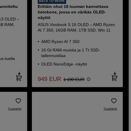
BACK TO WORK
unniteltu
Erittäin ohut 16 tuuman kannettava
tietokone, jossa on värikäs OLED-
näyttö
X13 OLED –
GB RAM,
ASUS Vivobook S 16 OLED – AMD Ryzen
AI 7 350, 16GB RAM, 1TB SSD, Win 11
AMD Ryzen AI 7 350
16 Gt RAM-muistia ja 1 Tt SSD-
tallennustilaa
s-tuella
OLED NanoEdge -näyttö
949
EUR
1 190
EUR
Tuotelehti
Tuotelehti