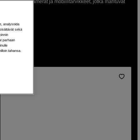
 löydät kevyet kamerat ja mobiilitarvikkeet, jotka mahtuvat
e, analysoida
sisältävät sekä
oinnin
aat parhaan
nulle
milloin tahansa.