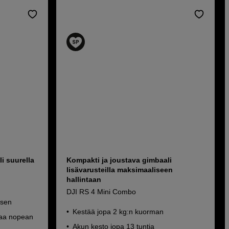
i suurella
Kompakti ja joustava gimbaali
lisävarusteilla maksimaaliseen
hallintaan
DJI RS 4 Mini Combo
ksen
Kestää jopa 2 kg:n kuorman
taa nopean
Akun kesto jopa 13 tuntia