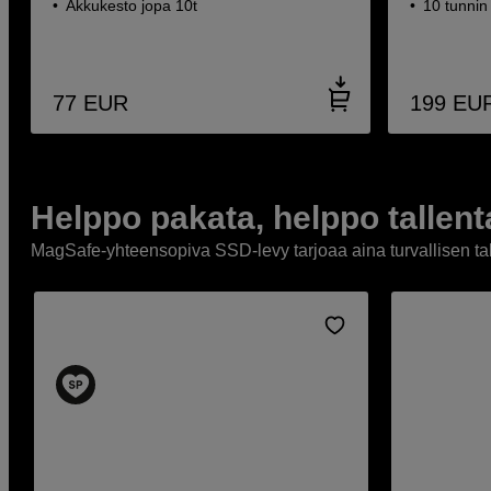
Akkukesto jopa 10t
10 tunnin
77
EUR
199
EU
Helppo pakata, helppo tallent
MagSafe-yhteensopiva SSD-levy tarjoaa aina turvallisen talle