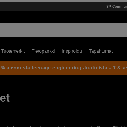
SP Commun
Tuotemerkit
Tietopankki
Inspiroidu
Tapahtumat
 % alennusta teenage engineering -tuotteista – 7.8. as
et