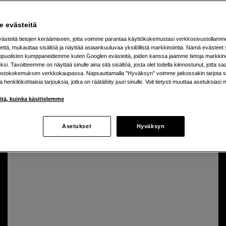
n pieni mutta elämykset suuria, kannattaa valita fiksusti. Täältä
a – riippumatta siitä, mitä päivä tuo tullessaan.
 evästeitä
steitä tietojen keräämiseen, jotta voimme parantaa käyttökokemustasi verkkosivustollamm
että, mukauttaa sisältöä ja näyttää asiaankuuluvaa yksilöllistä markkinointia. Nämä evästeet 
kopuolisten kumppaneidemme kuten Googlen evästeitä, joiden kanssa jaamme tietoja markkin
si. Tavoitteemme on näyttää sinulle aina sitä sisältöä, josta olet todella kiinnostunut, jotta s
tävällisessä muodossa
ostokokemuksen verkkokaupassa. Napsauttamalla "Hyväksyn" voimme jatkossakin tarjota si
ja henkilökohtaisia tarjouksia, jotka on räätälöity juuri sinulle. Voit tietysti muuttaa asetuksiasi 
lmäkamera ja tallenna jokainen hetki tarkasti ja terävästi.
iitä, kuinka käsittelemme
Asetukset
Hyväksyn