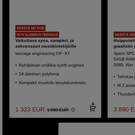
SÄÄSTÄ 567 EUR
30 % ALENNUS TEENAGE
SÄÄSTÄ 100
Vaikuttava syna, sampleri, ja
Huipputeh
sekvensseri musiikintekijöille
graafisiin
teenage engineering OP–XY
Spero SPC 
64GB RAM,
5080, Win 
Kahdeksan uniikkia synth engineä
24-ääninen polyfonia
Tehokas 
Kompakti muotoilu kevytalumiinista
M.2 joss
Thunderbo
1 323
EUR
3 890
E
1 890
EUR