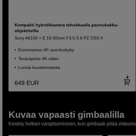
Kompakti hybridikamera tehokkaalla pannukakku-
objektiivilla
Sony A6100 + E 16-50mm F3.5-5.6 PZ OSS II
Erinomainen AF-suorituskyky
Teräväpiirto 4K video
Luovia kuvatehosteita
649
EUR
Kuvaa vapaasti gimbaalilla
Keskity hetken vangitsemiseen, kun gimbaali pitää videomat