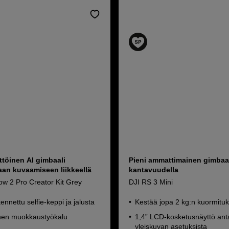
töinen AI gimbaali
Pieni ammattimainen gimbaal
an kuvaamiseen liikkeellä
kantavuudella
ow 2 Pro Creator Kit Grey
DJI RS 3 Mini
nnettu selfie-keppi ja jalusta
Kestää jopa 2 kg:n kuormitu
inen muokkaustyökalu
1,4” LCD-kosketusnäyttö an
yleiskuvan asetuksista