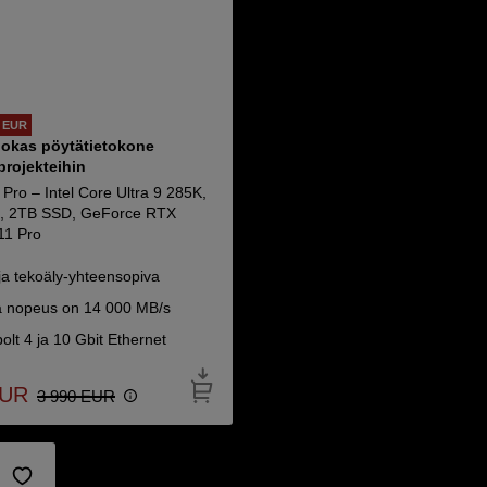
 EUR
okas pöytätietokone
 projekteihin
Pro – Intel Core Ultra 9 285K,
 2TB SSD, GeForce RTX
11 Pro
ja tekoäly-yhteensopiva
a nopeus on 14 000 MB/s
lt 4 ja 10 Gbit Ethernet
UR
3 990
EUR