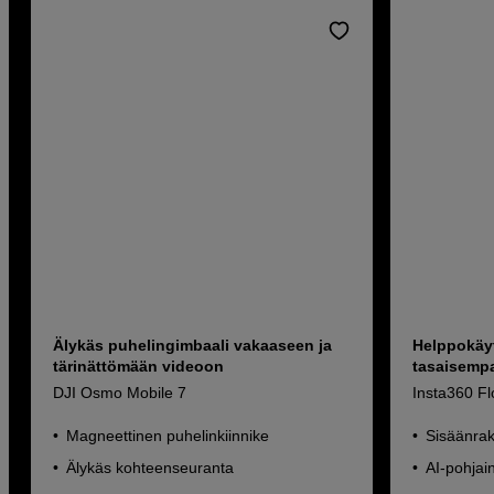
Älykäs puhelingimbaali vakaaseen ja
Helppokäyt
tärinättömään videoon
tasaisempa
DJI Osmo Mobile 7
Insta360 Fl
Magneettinen puhelinkiinnike
Sisäänrake
Älykäs kohteenseuranta
AI-pohja