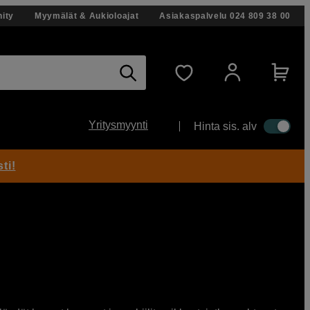
ity
Myymälät & Aukioloajat
Asiakaspalvelu
024 809 38 00
Yritysmyynti
Hinta sis. alv
ti!