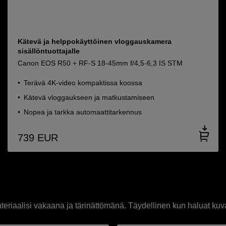
Kätevä ja helppokäyttöinen vloggauskamera
sisällöntuottajalle
Canon EOS R50 + RF-S 18-45mm f/4,5-6,3 IS STM
Terävä 4K-video kompaktissa koossa
Kätevä vloggaukseen ja matkustamiseen
Nopea ja tarkka automaattitarkennus
739
EUR
eriaalisi vakaana ja tärinättömänä. Täydellinen kun haluat kuva