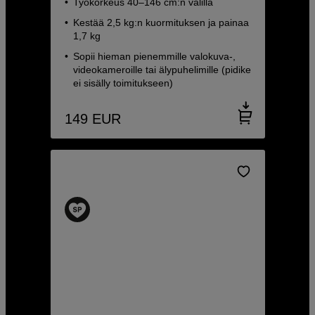
Työkorkeus 40–146 cm:n välillä
Kestää 2,5 kg:n kuormituksen ja painaa
1,7 kg
Sopii hieman pienemmille valokuva-,
videokameroille tai älypuhelimille (pidike
ei sisälly toimitukseen)
149
EUR