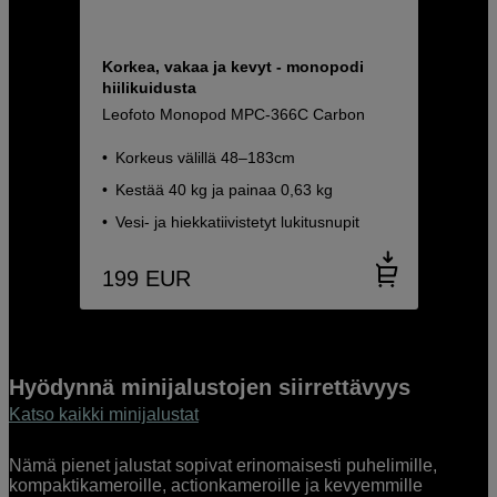
Korkea, vakaa ja kevyt - monopodi
hiilikuidusta
Leofoto Monopod MPC-366C Carbon
Korkeus välillä 48–183cm
Kestää 40 kg ja painaa 0,63 kg
Vesi- ja hiekkatiivistetyt lukitusnupit
199
EUR
Hyödynnä minijalustojen siirrettävyys
Katso kaikki minijalustat
Nämä pienet jalustat sopivat erinomaisesti puhelimille,
kompaktikameroille, actionkameroille ja kevyemmille