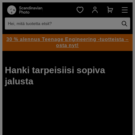
Hei, mitä tuotetta etsit?
30 % alennus Teenage Engineering -tuotteista –
osta nyt!
Hanki tarpeisiisi sopiva
jalusta
Opastamme sinut
edullisten jalustojen pariin