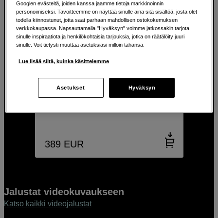
Googlen evästeitä, joiden kanssa jaamme tietoja markkinoinnin
personoimiseksi. Tavoitteemme on näyttää sinulle aina sitä sisältöä, josta olet
todella kiinnostunut, jotta saat parhaan mahdollisen ostokokemuksen
verkkokaupassa. Napsauttamalla "Hyväksyn" voimme jatkossakin tarjota
sinulle inspiraatiota ja henkilökohtaisia tarjouksia, jotka on räätälöity juuri
sinulle. Voit tietysti muuttaa asetuksiasi milloin tahansa.
Lue lisää siitä, kuinka käsittelemme
Cyanbird Carbon Tripod FS30 Ball
Head Kit
Asetukset
Hyväksyn
Benro Cyanbird Carbon Tripod FS30 Ball
Head Kit
389
EUR
Jalustat videokuvaukseen
Katso kaikki videojalustat