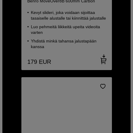
Benro MoveOver8B 600mm Carbon
Kevyt slideri, joka voidaan sijoittaa
tasaiselle alustalle tai kiinnittää jalustalle
Luo pehmeitä liikkeitä upeita videoita
varten
Yhdistä minkä tahansa jalustapään
kanssa
179
EUR