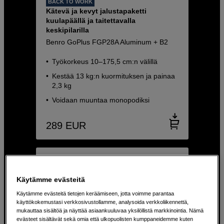
BACK TO WORK
Kätevä ja kevyt jalustapaketti
kuulapäällä ja taitettavalla
keskipilarilla
Benro GoPlus FGP28A Aluminum + B2
Työkorkeus 10–175,5 cm:n välillä
Kestää 13 kg:n kuormituksen ja painaa
2,3 kg
Voidaan muuntaa monopodiksi
289
EUR
Käytämme evästeitä
Käytämme evästeitä tietojen keräämiseen, jotta voimme parantaa
käyttökokemustasi verkkosivustollamme, analysoida verkkoliikennettä,
mukauttaa sisältöä ja näyttää asiaankuuluvaa yksilöllistä markkinointia. Nämä
evästeet sisältävät sekä omia että ulkopuolisten kumppaneidemme kuten