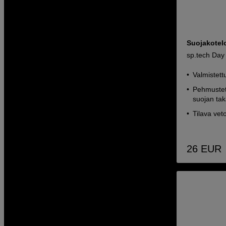
Suojakotelo
sp.tech Day
Valmistett
Pehmustet
suojan ta
Tilava vet
26
EUR