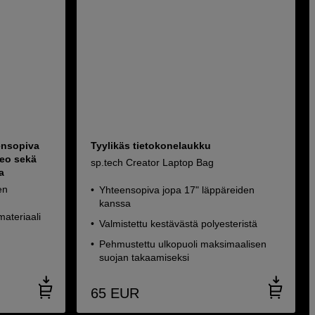
ensopiva
Tyylikäs tietokonelaukku
eo sekä
sp.tech Creator Laptop Bag
a
en
Yhteensopiva jopa 17" läppäreiden
kanssa
ateriaali
Valmistettu kestävästä polyesteristä
Pehmustettu ulkopuoli maksimaalisen
suojan takaamiseksi
65
EUR