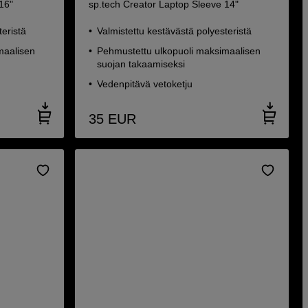
16"
sp.tech Creator Laptop Sleeve 14"
teristä
Valmistettu kestävästä polyesteristä
maalisen
Pehmustettu ulkopuoli maksimaalisen
suojan takaamiseksi
Vedenpitävä vetoketju
35
EUR