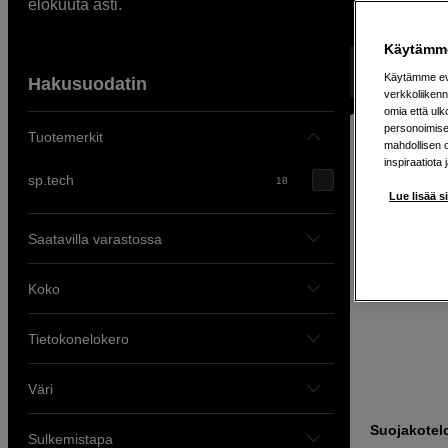
elokuuta asti.
Käytämme
Näyttää 18 t
Käytämme evä
Hakusuodatin
verkkoliikenn
omia että ul
personoimisek
Tuotemerkit
mahdollisen 
inspiraatiota 
sp.tech
18
Lue lisää s
Saatavilla varastossa
Koko
Tietokonelokero
Väri
Suojakotelo
Sulkemistapa