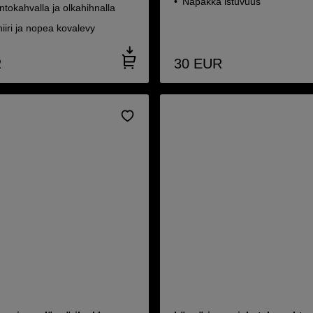
Napakka istuvuus
tokahvalla ja olkahihnalla
iiri ja nopea kovalevy
R
30
EUR