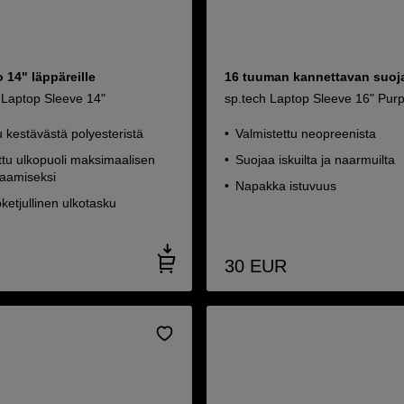
 14" läppäreille
16 tuuman kannettavan suoj
 Laptop Sleeve 14"
sp.tech Laptop Sleeve 16" Purp
u kestävästä polyesteristä
Valmistettu neopreenista
tu ulkopuoli maksimaalisen
Suojaa iskuilta ja naarmuilta
kaamiseksi
Napakka istuvuus
oketjullinen ulkotasku
30
EUR