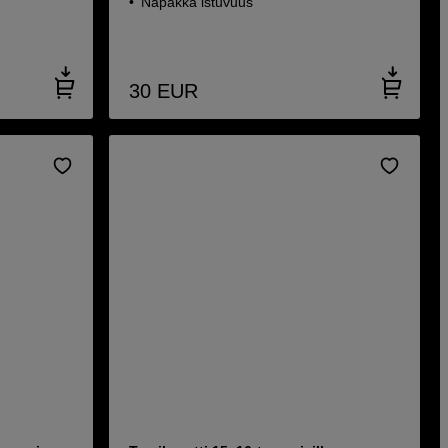
Napakka istuvuus
30
EUR