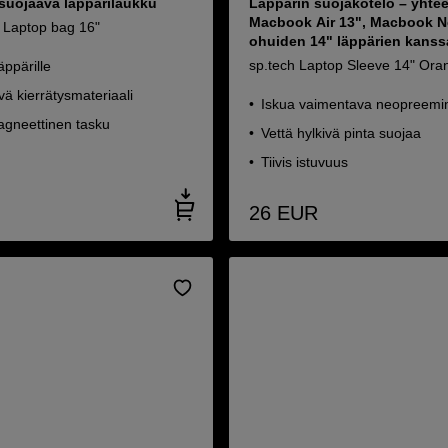
 suojaava läppärilaukku
Läppärin suojakotelo – yhte
Macbook Air 13", Macbook N
m Laptop bag 16"
ohuiden 14" läppärien kanss
sp.tech Laptop Sleeve 14" Ora
äppärille
ivä kierrätysmateriaali
Iskua vaimentava neopreemim
gneettinen tasku
Vettä hylkivä pinta suojaa
Tiivis istuvuus
26
EUR