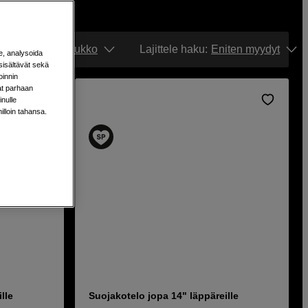
Näytä:
Ruudukko
Lajittele haku
:
Eniten myydyt
e, analysoida
sisältävät sekä
oinnin
aat parhaan
nulle
milloin tahansa.
lle
Suojakotelo jopa 14" läppäreille