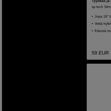
Tyylikäs ja
sp.tech Sli
Jopa 16" l
Vettä hylk
Edessä ma
59
EUR