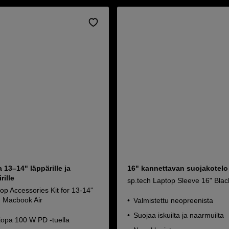
a 13–14" läppärille ja
16" kannettavan suojakotelo
ille
sp.tech Laptop Sleeve 16" Blac
op Accessories Kit for 13-14''
 Macbook Air
Valmistettu neopreenista
Suojaa iskuilta ja naarmuilta
jopa 100 W PD -tuella