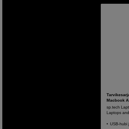
Tarvikesarj
Macbook Air
sp.tech Lapt
Laptops and
USB-hubi 