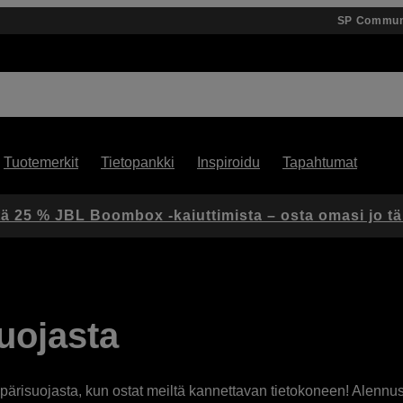
SP Commun
Tuotemerkit
Tietopankki
Inspiroidu
Tapahtumat
ä 25 % JBL Boombox -kaiuttimista – osta omasi jo t
uojasta
ppärisuojasta, kun ostat meiltä kannettavan tietokoneen! Alenn