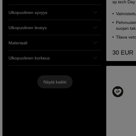
sp.tech Day
Ulkopuolinen syvyys
Valmistett
Pehmustet
Ulkopuolinen leveys
suojan ta
Tilava vet
Materiaali
30
EUR
Ulkopuolinen korkeus
Näytä kaikki