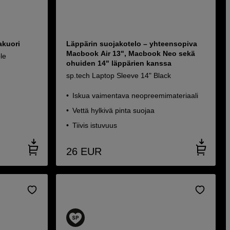
akuori
Läppärin suojakotelo – yhteensopiva
Macbook Air 13", Macbook Neo sekä
le
ohuiden 14" läppärien kanssa
sp.tech Laptop Sleeve 14" Black
Iskua vaimentava neopreemimateriaali
Vettä hylkivä pinta suojaa
Tiivis istuvuus
26
EUR