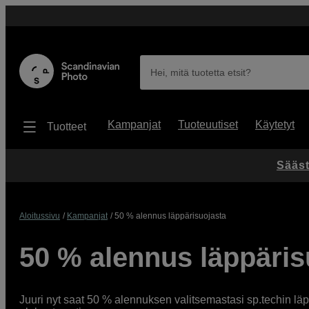
Hei, mitä tuotetta etsit?
Kampanjat
Tuoteuutiset
Käytetyt
Tuotteet
Sääst
Aloitussivu
Kampanjat
50 % alennus läppärisuojasta
50 % alennus läppäris
Juuri nyt saat 50 % alennuksen valitsemastasi sp.techin lä