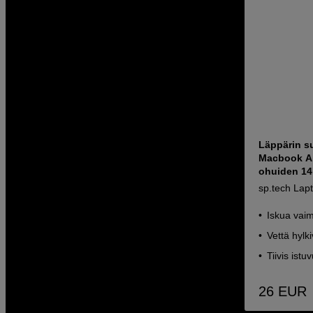
Läppärin s
Macbook Ai
ohuiden 14
sp.tech Lap
Iskua vai
Vettä hylk
Tiivis istu
26
EUR