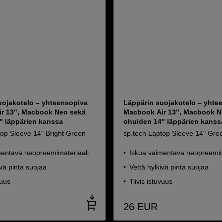
uojakotelo – yhteensopiva
Läppärin suojakotelo – yhte
r 13", Macbook Neo sekä
Macbook Air 13", Macbook N
" läppärien kanssa
ohuiden 14" läppärien kanss
top Sleeve 14" Bright Green
sp.tech Laptop Sleeve 14" Gre
mentava neopreemimateriaali
Iskua vaimentava neopreemim
ivä pinta suojaa
Vettä hylkivä pinta suojaa
vuus
Tiivis istuvuus
26
EUR