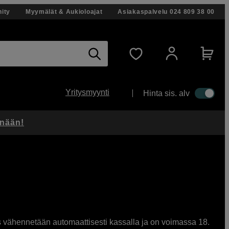
ity
Myymälät & Aukioloajat
Asiakaspalvelu
024 809 38 00
Yritysmyynti
Hinta sis. alv
änään!
us vähennetään automaattisesti kassalla ja on voimassa 18.