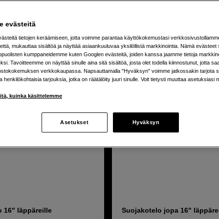
 evästeitä
uotetta
steitä tietojen keräämiseen, jotta voimme parantaa käyttökokemustasi verkkosivustollamm
että, mukauttaa sisältöä ja näyttää asiaankuuluvaa yksilöllistä markkinointia. Nämä evästeet 
kopuolisten kumppaneidemme kuten Googlen evästeitä, joiden kanssa jaamme tietoja markkin
si. Tavoitteemme on näyttää sinulle aina sitä sisältöä, josta olet todella kiinnostunut, jotta s
ostokokemuksen verkkokaupassa. Napsauttamalla "Hyväksyn" voimme jatkossakin tarjota si
ja henkilökohtaisia tarjouksia, jotka on räätälöity juuri sinulle. Voit tietysti muuttaa asetuksiasi 
iitä, kuinka käsittelemme
Asetukset
Hyväksyn
 16" läppäreille
Suojakotelo jopa 16" läppärei