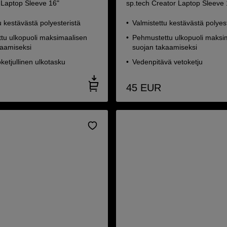
 Laptop Sleeve 16"
sp.tech Creator Laptop Sleeve 
u kestävästä polyesteristä
Valmistettu kestävästä polyes
tu ulkopuoli maksimaalisen
Pehmustettu ulkopuoli maksi
kaamiseksi
suojan takaamiseksi
oketjullinen ulkotasku
Vedenpitävä vetoketju
45
EUR