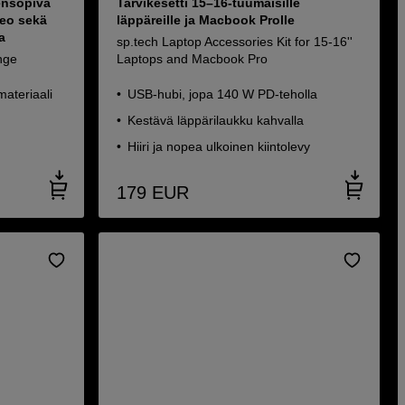
ensopiva
Tarvikesetti 15–16-tuumaisille
eo sekä
läppäreille ja Macbook Prolle
a
sp.tech Laptop Accessories Kit for 15-16''
nge
Laptops and Macbook Pro
ateriaali
USB-hubi, jopa 140 W PD-teholla
Kestävä läppärilaukku kahvalla
Hiiri ja nopea ulkoinen kiintolevy
179
EUR