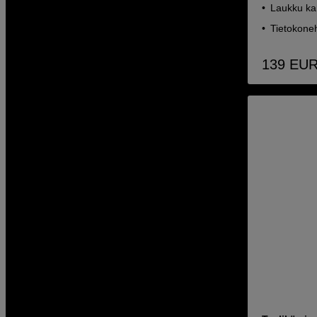
Laukku kan
Tietokoneh
139
EU