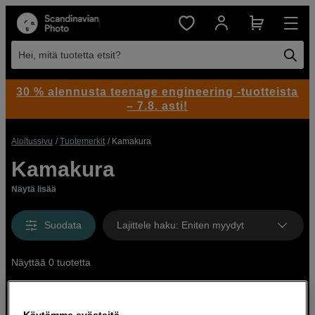
Hei, mitä tuotetta etsit?
30 % alennusta teenage engineering -tuotteista
– 7.8. asti!
Aloitussivu
Tuotemerkit
Kamakura
Kamakura
Näytä lisää
Suodata
Lajittele haku
:
Eniten myydyt
Näyttää 0 tuotetta
Käytämme evästeitä