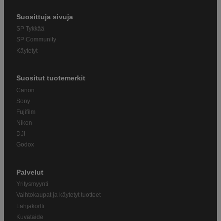
Suosittuja sivuja
SP Tykkää
SP Community
Käytetyt
Suositut tuotemerkit
Canon
Sony
Fujifilm
Nikon
DJI
Godox
Palvelut
Yritysmyynti
Vaihtokaupat ja käytetyt tuotteet
Lahjakortti
Kuvataide