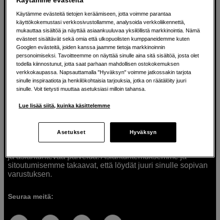
Käytämme evästeitä tietojen keräämiseen, jotta voimme parantaa
käyttökokemustasi verkkosivustollamme, analysoida verkkoliikennettä,
mukauttaa sisältöä ja näyttää asiaankuuluvaa yksilöllistä markkinointia. Nämä
Ratkaisuja luoville ihmisille jo vuodesta
evästeet sisältävät sekä omia että ulkopuolisten kumppaneidemme kuten
Googlen evästeitä, joiden kanssa jaamme tietoja markkinoinnin
1982
personoimiseksi. Tavoitteemme on näyttää sinulle aina sitä sisältöä, josta olet
todella kiinnostunut, jotta saat parhaan mahdollisen ostokokemuksen
verkkokaupassa. Napsauttamalla "Hyväksyn" voimme jatkossakin tarjota
Olemme Scandinavian Photolla jo yli 40 vuoden ajan
sinulle inspiraatiota ja henkilökohtaisia tarjouksia, jotka on räätälöity juuri
auttaneet luovia ihmisiä toteuttamaan visioitaan.
sinulle. Voit tietysti muuttaa asetuksiasi milloin tahansa.
Tarjoamme inspiraatiota, asiantuntemusta ja tuotteita
muun muassa valokuvauksen, äänen, videokuvauksen ja
Lue lisää siitä, kuinka käsittelemme
teknologian tarpeisiin. Palvelemme myös elokuvan,
musiikin ja taiteen harrastajia. Oikeilla työkaluilla ideat
muuttuvat todellisuudeksi. Autamme sinua valitsemaan
Asetukset
Hyväksyn
tuotteet, jotka vastaavat tarpeitasi. Tarjoamme
korkealaatuisten tuotteiden lisäksi myös henkilökohtaista
ja asiantuntevaa palvelua. Asiantuntemuksemme ja
sitoutumisemme takaavat, että löydät juuri sinulle sopivan
varustuksen.
Seuraa meitä: