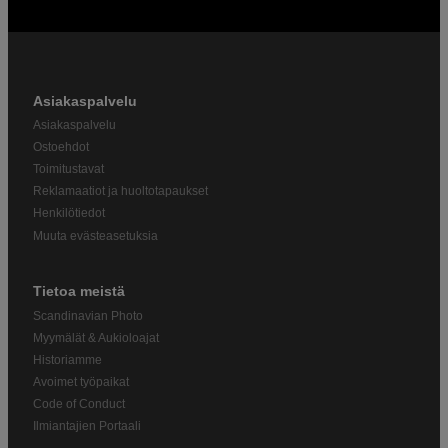
Asiakaspalvelu
Asiakaspalvelu
Ostoehdot
Toimitustavat
Reklamaatiot ja huoltotapaukset
Henkilötiedot
Muuta evästeasetuksia
Tietoa meistä
Scandinavian Photo
Myymälät & Aukioloajat
Historiamme
Avoimet työpaikat
Code of Conduct
Ilmiantajien Portaali