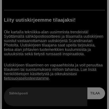
Liity uutiskirjeemme tilaajaksi!
Ole kartalla tekniikka-alan uusimmista trendeistä!
Syöttämällä sähköpostiosoitteesi ja tilaamalla uutiskirjeen
suostut vastaanottamaan uutiskirjeitä Scandinavian
Photolta. Uutiskirjeen tilaajana saat upeita tarjouksia,
tietoa alan johtavien tuotemerkkien kuulumisista ja
uutuuksista sekä tietysti runsaasti inspiraatiota.
Uutiskirjeen tilaaminen on vapaaehtoista ja voit peruuttaa
tilauksen tai suostumuksesi milloin tahansa. Lue lisää
henkilötietojen käsittelystä ja oikeuksistasi
tietosuojaselosteestamme
.
Sähköposti
TILAA