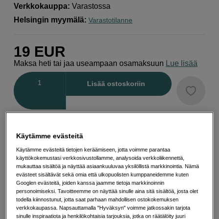
Verkkokauppa
:
Varastossa
Helsingin myymälä
:
Varastotilanne
19
EUR
Maksa heti tai jaa useampaan osamaksuun
Lue lisää
Määrä
Lisää ostoskoriin
Käytämme evästeitä
Ilmainen toimitus yli 200 EUR ostoksille
Käytämme evästeitä tietojen keräämiseen, jotta voimme parantaa
käyttökokemustasi verkkosivustollamme, analysoida verkkoliikennettä,
Osta nyt ja maksa myöhemmin
mukauttaa sisältöä ja näyttää asiaankuuluvaa yksilöllistä markkinointia. Nämä
evästeet sisältävät sekä omia että ulkopuolisten kumppaneidemme kuten
Googlen evästeitä, joiden kanssa jaamme tietoja markkinoinnin
Henkilökohtaista palvelua
personoimiseksi. Tavoitteemme on näyttää sinulle aina sitä sisältöä, josta olet
todella kiinnostunut, jotta saat parhaan mahdollisen ostokokemuksen
verkkokaupassa. Napsauttamalla "Hyväksyn" voimme jatkossakin tarjota
sinulle inspiraatiota ja henkilökohtaisia tarjouksia, jotka on räätälöity juuri