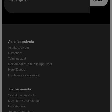
Sähköposti
TILAA
Asiakaspalvelu
Asiakaspalvelu
Ostoehdot
Toimitustavat
Reklamaatiot ja huoltotapaukset
Henkilötiedot
Muuta evästeasetuksia
Tietoa meistä
Scandinavian Photo
Myymälät & Aukioloajat
Historiamme
Avoimet työpaikat