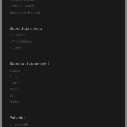
Code of Conduct
Ilmiantajien Portaali
Suosittuja sivuja
SP Tykkää
SP Community
Käytetyt
Suositut tuotemerkit
Canon
Sony
Fujifilm
Nikon
DJI
Godox
Palvelut
Yritysmyynti