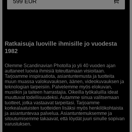
599
EUR
Ratkaisuja luoville ihmisille jo vuodesta
1982
Olemme Scandinavian Photolla jo yli 40 vuoden ajan
auttaneet luovia ihmisiä toteuttamaan visioitaan.
Tarjoamme inspiraatiota, asiantuntemusta ja tuotteita
muun muassa valokuvauksen, äänen, videokuvauksen ja
teknologian tarpeisiin. Palvelemme myös elokuvan,
musiikin ja taiteen harrastajia. Oikeilla työkaluilla ideat
muuttuvat todellisuudeksi. Autamme sinua valitsemaan
tuotteet, jotka vastaavat tarpeitasi. Tarjoamme
korkealaatuisten tuotteiden lisäksi myös henkilökohtaista
ja asiantuntevaa palvelua. Asiantuntemuksemme ja
sitoutumisemme takaavat, että löydät juuri sinulle sopivan
varustuksen.