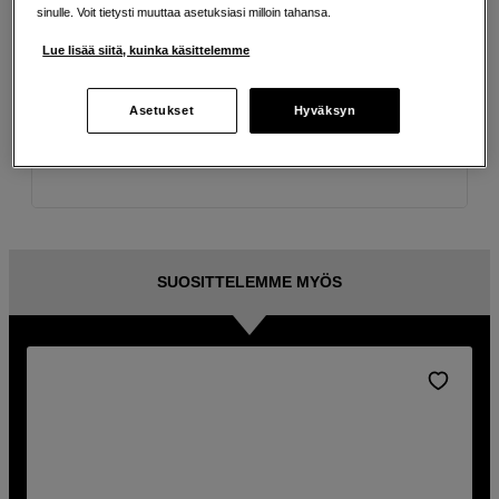
sinulle. Voit tietysti muuttaa asetuksiasi milloin tahansa.
Tekniset tiedot
Lue lisää siitä, kuinka käsittelemme
Arvostelut, kysymykset ja vastaukset
Asetukset
Hyväksyn
Tuotetiedot
SUOSITTELEMME MYÖS