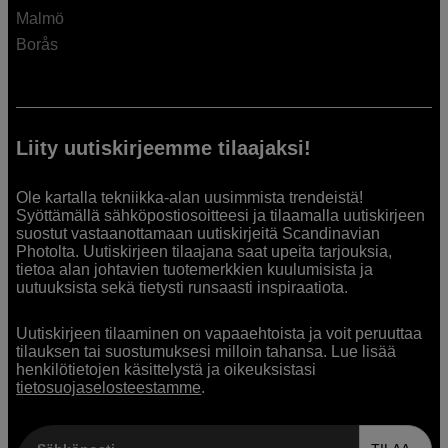
Malmö
Borås
Liity uutiskirjeemme tilaajaksi!
Ole kartalla tekniikka-alan uusimmista trendeistä!
Syöttämällä sähköpostiosoitteesi ja tilaamalla uutiskirjeen
suostut vastaanottamaan uutiskirjeitä Scandinavian
Photolta. Uutiskirjeen tilaajana saat upeita tarjouksia,
tietoa alan johtavien tuotemerkkien kuulumisista ja
uutuuksista sekä tietysti runsaasti inspiraatiota.
Uutiskirjeen tilaaminen on vapaaehtoista ja voit peruuttaa
tilauksen tai suostumuksesi milloin tahansa. Lue lisää
henkilötietojen käsittelystä ja oikeuksistasi
tietosuojaselosteestamme
.