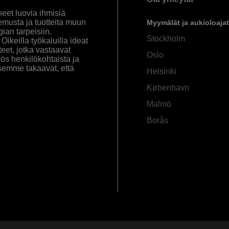
eet luovia ihmisiä
emusta ja tuotteita muun
Myymälät ja aukioloajat
an tarpeisiin.
Stockholm
ikeilla työkaluilla ideat
eet, jotka vastaavat
Oslo
yös henkilökohtaista ja
semme takaavat, että
Helsinki
København
Malmö
Borås