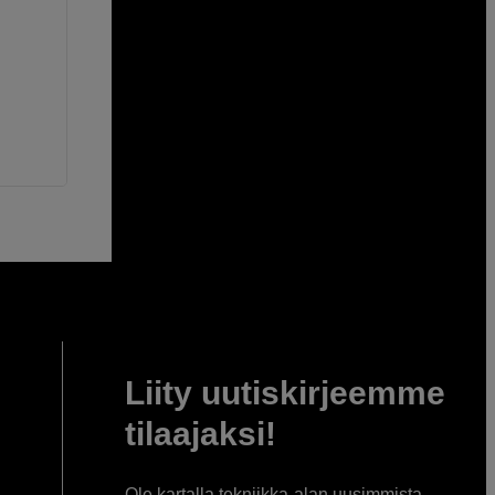
Liity uutiskirjeemme
tilaajaksi!
Ole kartalla tekniikka-alan uusimmista