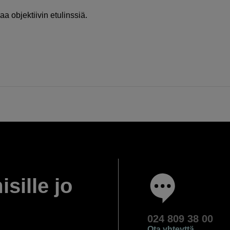
a objektiivin etulinssiä.
isille jo
024 809 38 00
Ota yhteyttä