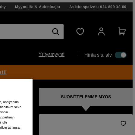
ity
Myymälät & Aukioloajat
Asiakaspalvelu
024 809 38 00
Yritysmyynti
Hinta sis. alv
ti!
SUOSITTELEMME MYÖS
e, analysoida
sisältävät sekä
oinnin
aat parhaan
nulle
milloin tahansa.
mm