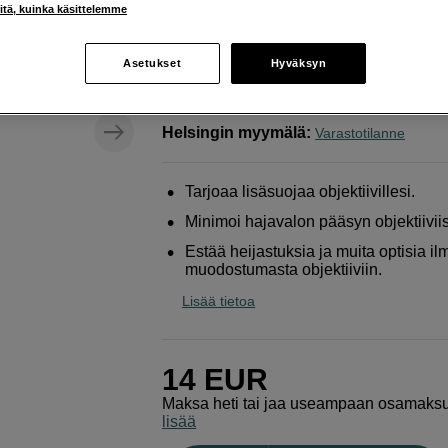
f/1,8 USM -objektiiville
iitä, kuinka käsittelemme
JJC
Vastavalosuoja LH-68 vastaa ES-68 / C
Asetukset
Hyväksyn
Verkkokauppa
:
Varastossa
Helsingin myymälä
:
Varastotilanne
Tarjoaa lisäsuojaa objektiivillesi.
Minimoi hajavalon pääsyn objektiiviis
Estää heijastuksia ja muita optisia ilm
muodostumasta objektiiviin.
Lisää tietoa
14
EUR
Maksa heti tai jaa useampaan osamaks
lisää