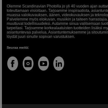
Olemme Scandinavian Photolla jo yli 40 vuoden ajan auttan
toteuttamaan visioitaan. Tarjoamme inspiraatiota, asiantunt
muassa valokuvauksen, äänen, videokuvauksen ja teknologi
Palvelemme myös elokuvan, musiikin ja taiteen harrastajia. O
muuttuvat todellisuudeksi. Autamme sinua valitsemaan tuott
tarpeitasi. Tarjoamme korkealaatuisten tuotteiden lisäksi m
asiantuntevaa palvelua. Asiantuntemuksemme ja sitoutumi
löydät juuri sinulle sopivan varustuksen.
Seuraa meitä: