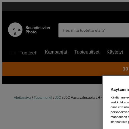
Hei, mitä tuotetta etsit?
Kampanjat
Tuoteuutiset
Käytetyt
Tuotteet
30
Käytämme
Aloitussivu
Tuotemerkit
JJC
JJC Vastavalosuoja LH-68 vastaa ES-68 
Käytämme evä
verkkoliikenn
omia että ul
personoimisek
mahdollisen 
inspiraatiota 