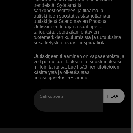
trendeistä! Syöttämällä
sähköpostiosoitteesi ja tilaamalla
uutiskirjeen suostut vastaanottamaan
uutiskirjeitä Scandinavian Photolta.
Uutiskirjeen tilaajana saat upeita
tarjouksia, tietoa alan johtavien
tuotemerkkien kuulumisista ja uutuuksista
sekä tietysti runsaasti inspiraatiota.
Uutiskirjeen tilaaminen on vapaaehtoista ja
voit peruuttaa tilauksen tai suostumuksesi
milloin tahansa. Lue lisää henkilötietojen
käsittelystä ja oikeuksistasi
tietosuojaselosteestamme
.
Sähköposti
TILAA