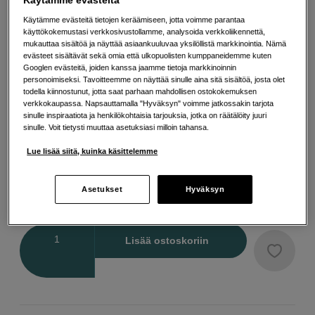
Vähentää riskiä, että hajavalo pääsee objektiiviin.
Käytämme evästeitä
Lisää tietoa
Käytämme evästeitä tietojen keräämiseen, jotta voimme parantaa
käyttökokemustasi verkkosivustollamme, analysoida verkkoliikennettä,
mukauttaa sisältöä ja näyttää asiaankuuluvaa yksilöllistä markkinointia. Nämä
evästeet sisältävät sekä omia että ulkopuolisten kumppaneidemme kuten
Googlen evästeitä, joiden kanssa jaamme tietoja markkinoinnin
Valitse Muita vaihtoehtoja
personoimiseksi. Tavoitteemme on näyttää sinulle aina sitä sisältöä, josta olet
todella kiinnostunut, jotta saat parhaan mahdollisen ostokokemuksen
verkkokaupassa. Napsauttamalla "Hyväksyn" voimme jatkossakin tarjota
sinulle inspiraatiota ja henkilökohtaisia tarjouksia, jotka on räätälöity juuri
sinulle. Voit tietysti muuttaa asetuksiasi milloin tahansa.
Lue lisää siitä, kuinka käsittelemme
21
EUR
Asetukset
Hyväksyn
Maksa heti tai jaa useampaan osamaksuun
Lue lisää
Määrä
Lisää ostoskoriin