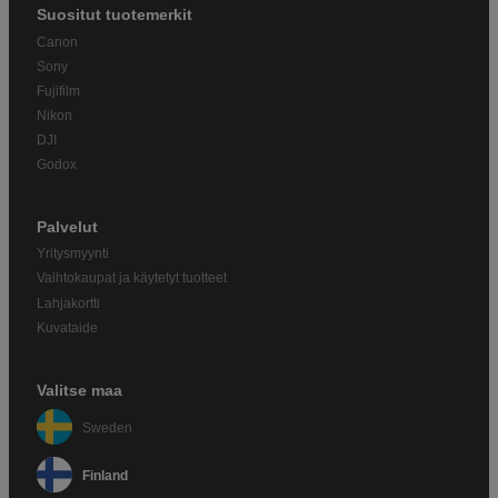
Suositut tuotemerkit
Canon
Sony
Fujifilm
Nikon
DJI
Godox
Palvelut
Yritysmyynti
Vaihtokaupat ja käytetyt tuotteet
Lahjakortti
Kuvataide
Valitse maa
Sweden
Finland