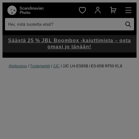
Hei, mitä tuotetta etsit?
Säästä 25 % JBL Boombox -kaiuttimista – osta
omasi jo tänään!
Aloitussivu
Tuotemerkit
JJC
JJC LH-ES65B / ES-65B RF50 f/1,8