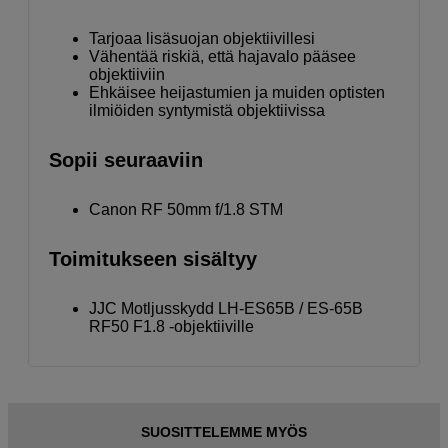
Tarjoaa lisäsuojan objektiivillesi
Vähentää riskiä, että hajavalo pääsee
objektiiviin
Ehkäisee heijastumien ja muiden optisten
ilmiöiden syntymistä objektiivissa
Sopii seuraaviin
Canon RF 50mm f/1.8 STM
Toimitukseen sisältyy
JJC Motljusskydd LH-ES65B / ES-65B
RF50 F1.8 -objektiiville
SUOSITTELEMME MYÖS