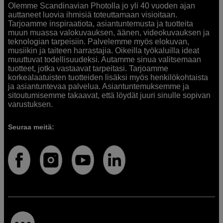
Olemme Scandinavian Photolla jo yli 40 vuoden ajan
auttaneet luovia ihmisiä toteuttamaan visioitaan.
Tarjoamme inspiraatiota, asiantuntemusta ja tuotteita
muun muassa valokuvauksen, äänen, videokuvauksen ja
teknologian tarpeisiin. Palvelemme myös elokuvan,
musiikin ja taiteen harrastajia. Oikeilla työkaluilla ideat
muuttuvat todellisuudeksi. Autamme sinua valitsemaan
tuotteet, jotka vastaavat tarpeitasi. Tarjoamme
korkealaatuisten tuotteiden lisäksi myös henkilökohtaista
ja asiantuntevaa palvelua. Asiantuntemuksemme ja
sitoutumisemme takaavat, että löydät juuri sinulle sopivan
varustuksen.
Seuraa meitä: