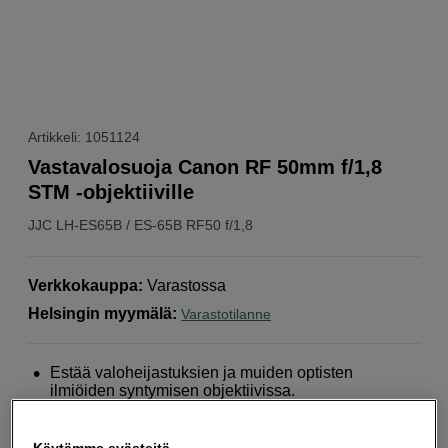
Artikkeli: 1051124
Vastavalosuoja Canon RF 50mm f/1,8
STM -objektiiville
JJC
LH-ES65B / ES-65B RF50 f/1,8
Verkkokauppa
:
Varastossa
Helsingin myymälä
:
Varastotilanne
Estää valoheijastuksien ja muiden optisten
ilmiöiden syntymisen objektiivissa.
Antaa lisäsuojaa objektiivillesi.