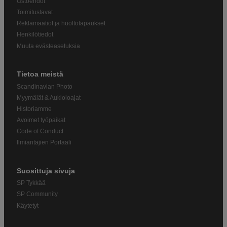
Ostoehdot
Toimitustavat
Reklamaatiot ja huoltotapaukset
Henkilötiedot
Muuta evästeasetuksia
Tietoa meistä
Scandinavian Photo
Myymälät & Aukioloajat
Historiamme
Avoimet työpaikat
Code of Conduct
Ilmiantajien Portaali
Suosittuja sivuja
SP Tykkää
SP Community
Käytetyt