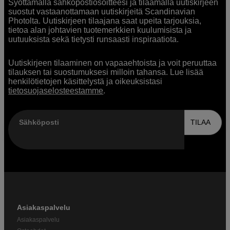
Syöttämällä sähköpostiosoitteesi ja tilaamalla uutiskirjeen
suostut vastaanottamaan uutiskirjeitä Scandinavian
Photolta. Uutiskirjeen tilaajana saat upeita tarjouksia,
tietoa alan johtavien tuotemerkkien kuulumisista ja
uutuuksista sekä tietysti runsaasti inspiraatiota.
Uutiskirjeen tilaaminen on vapaaehtoista ja voit peruuttaa
tilauksen tai suostumuksesi milloin tahansa. Lue lisää
henkilötietojen käsittelystä ja oikeuksistasi
tietosuojaselosteestamme
.
Sähköposti
TILAA
Asiakaspalvelu
Asiakaspalvelu