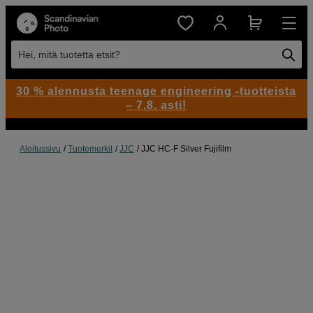
Hei, mitä tuotetta etsit?
30 % alennusta teenage engineering -tuotteista
– 7.8. asti!
Aloitussivu
Tuotemerkit
JJC
JJC HC-F Silver Fujifilm