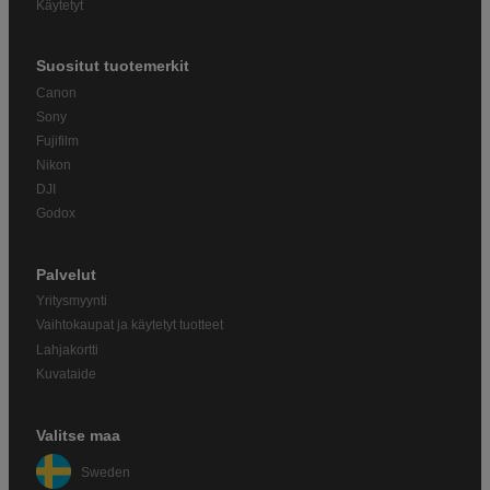
Käytetyt
Suositut tuotemerkit
Canon
Sony
Fujifilm
Nikon
DJI
Godox
Palvelut
Yritysmyynti
Vaihtokaupat ja käytetyt tuotteet
Lahjakortti
Kuvataide
Valitse maa
Sweden