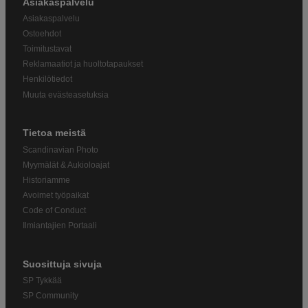
Asiakaspalvelu
Asiakaspalvelu
Ostoehdot
Toimitustavat
Reklamaatiot ja huoltotapaukset
Henkilötiedot
Muuta evästeasetuksia
Tietoa meistä
Scandinavian Photo
Myymälät & Aukioloajat
Historiamme
Avoimet työpaikat
Code of Conduct
Ilmiantajien Portaali
Suosittuja sivuja
SP Tykkää
SP Community