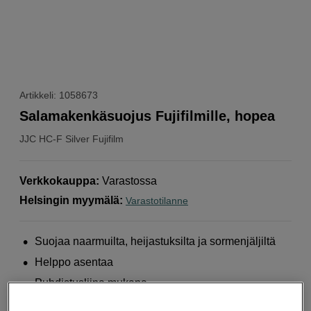
Artikkeli: 1058673
Salamakenkäsuojus Fujifilmille, hopea
JJC
HC-F Silver Fujifilm
Verkkokauppa
:
Varastossa
Helsingin myymälä
:
Varastotilanne
Suojaa naarmuilta, heijastuksilta ja sormenjäljiltä
Helppo asentaa
Puhdistusliina mukana
Lisää tietoa