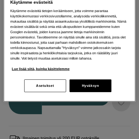
Käytämme evästeitä
Käytämme evästeitä tietojen keräämiseen, jotta voimme parantaa
käyttökokemustasi verkkosivustollamme, analysoida verkkoliikennettä,
Valitse Väri
mukauttaa sisältöä ja näyttää asiaankuuluvaa yksilöllistä markkinointia. Nämä
evästeet sisältävät sekä omia että ulkopuolisten kumppaneidemme kuten
Googlen evästeitä, joiden kanssa jaamme tietoja markkinoinnin
personoimiseksi. Tavoitteemme on näyttää sinulle aina sitä sisältöä, josta olet
todella kiinnostunut, jotta saat parhaan mahdollisen ostokokemuksen
verkkokaupassa. Napsauttamalla "Hyväksyn" voimme jatkossakin tarjota
Hopea
Musta
sinulle inspiraatiota ja henkilökohtaisia tarjouksia, jotka on räätälöity juuri
sinulle. Voit tietysti muuttaa asetuksiasi milloin tahansa.
Lue lisää siitä, kuinka käsittelemme
7
EUR
Maksa heti tai jaa useampaan osamaksuun
Lue lisää
Asetukset
Hyväksyn
Määrä
Lisää ostoskoriin
Ilmainen toimitus yli 200 EUR ostoksille