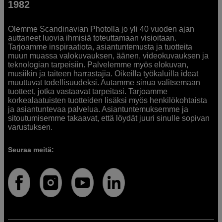
1982
Olemme Scandinavian Photolla jo yli 40 vuoden ajan
auttaneet luovia ihmisiä toteuttamaan visioitaan.
Tarjoamme inspiraatiota, asiantuntemusta ja tuotteita
muun muassa valokuvauksen, äänen, videokuvauksen ja
teknologian tarpeisiin. Palvelemme myös elokuvan,
musiikin ja taiteen harrastajia. Oikeilla työkaluilla ideat
muuttuvat todellisuudeksi. Autamme sinua valitsemaan
tuotteet, jotka vastaavat tarpeitasi. Tarjoamme
korkealaatuisten tuotteiden lisäksi myös henkilökohtaista
ja asiantuntevaa palvelua. Asiantuntemuksemme ja
sitoutumisemme takaavat, että löydät juuri sinulle sopivan
varustuksen.
Seuraa meitä: