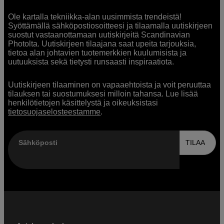
Ole kartalla tekniikka-alan uusimmista trendeistä!
Syöttämällä sähköpostiosoitteesi ja tilaamalla uutiskirjeen
suostut vastaanottamaan uutiskirjeitä Scandinavian
Photolta. Uutiskirjeen tilaajana saat upeita tarjouksia,
tietoa alan johtavien tuotemerkkien kuulumisista ja
uutuuksista sekä tietysti runsaasti inspiraatiota.
Uutiskirjeen tilaaminen on vapaaehtoista ja voit peruuttaa
tilauksen tai suostumuksesi milloin tahansa. Lue lisää
henkilötietojen käsittelystä ja oikeuksistasi
tietosuojaselosteestamme
.
Sähköposti
TILAA