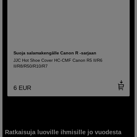
Suoja salamakengälle Canon R -sarjaan
JJC Hot Shoe Cover HC-CMF Canon R5 II/R6
II/R8/R50/R10/R7
6
EUR
Ratkaisuja luoville ihmisille jo vuodesta