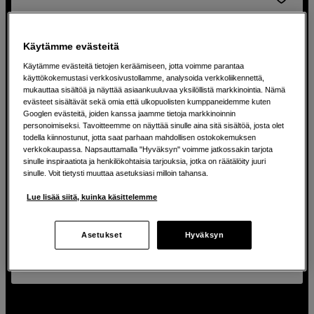
Käytämme evästeitä
Käytämme evästeitä tietojen keräämiseen, jotta voimme parantaa
käyttökokemustasi verkkosivustollamme, analysoida verkkoliikennettä,
mukauttaa sisältöä ja näyttää asiaankuuluvaa yksilöllistä markkinointia. Nämä
evästeet sisältävät sekä omia että ulkopuolisten kumppaneidemme kuten
Googlen evästeitä, joiden kanssa jaamme tietoja markkinoinnin
personoimiseksi. Tavoitteemme on näyttää sinulle aina sitä sisältöä, josta olet
todella kiinnostunut, jotta saat parhaan mahdollisen ostokokemuksen
verkkokaupassa. Napsauttamalla "Hyväksyn" voimme jatkossakin tarjota
sinulle inspiraatiota ja henkilökohtaisia tarjouksia, jotka on räätälöity juuri
sinulle. Voit tietysti muuttaa asetuksiasi milloin tahansa.
Blackstone 11mm f/4,0 / Nikon
Lue lisää siitä, kuinka käsittelemme
Irix Blackstone 11mm f/4,0 / Nikon
Asetukset
Hyväksyn
695
EUR