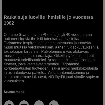
Ratkaisuja luoville ihmisille jo vuodesta
1982
Olemme Scandinavian Photolla jo yli 40 vuoden ajan
auttaneet luovia ihmisiä toteuttamaan visioitaan.
Tarjoamme inspiraatiota, asiantuntemusta ja tuotteita
muun muassa valokuvauksen, äänen, videokuvauksen ja
teknologian tarpeisiin. Palvelemme myös elokuvan,
musiikin ja taiteen harrastajia. Oikeilla työkaluilla ideat
muuttuvat todellisuudeksi. Autamme sinua valitsemaan
tuotteet, jotka vastaavat tarpeitasi. Tarjoamme
korkealaatuisten tuotteiden lisäksi myös henkilökohtaista
ja asiantuntevaa palvelua. Asiantuntemuksemme ja
sitoutumisemme takaavat, että löydät juuri sinulle sopivan
varustuksen.
Seuraa meitä: