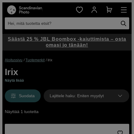
Hei, mitä tuotetta etsit?
Säästä 25 % JBL Boombox -kaiuttimista – osta
omasi jo tänään!
Aloitussivu
Tuotemerkit
Irix
Irix
Näytä lisää
Suodata
Lajittele haku
:
Eniten myydyt
Näyttää 1 tuotetta