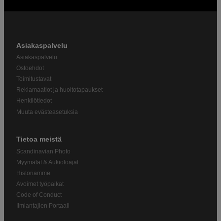
Asiakaspalvelu
Asiakaspalvelu
Ostoehdot
Toimitustavat
Reklamaatiot ja huoltotapaukset
Henkilötiedot
Muuta evästeasetuksia
Tietoa meistä
Scandinavian Photo
Myymälät & Aukioloajat
Historiamme
Avoimet työpaikat
Code of Conduct
Ilmiantajien Portaali