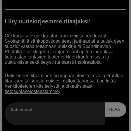
Liity uutiskirjeemme tilaajaksi!
Ole kartalla tekniikka-alan uusimmista trendeistä!
Syöttämällä sähköpostiosoitteesi ja tilaamalla uutiskirjeen
suostut vastaanottamaan uutiskirjeitä Scandinavian
Photolta. Uutiskirjeen tilaajana saat upeita tarjouksia,
tietoa alan johtavien tuotemerkkien kuulumisista ja
uutuuksista sekä tietysti runsaasti inspiraatiota.
Uutiskirjeen tilaaminen on vapaaehtoista ja voit peruuttaa
tilauksen tai suostumuksesi milloin tahansa. Lue lisää
henkilötietojen käsittelystä ja oikeuksistasi
tietosuojaselosteestamme
.
Sähköposti
TILAA