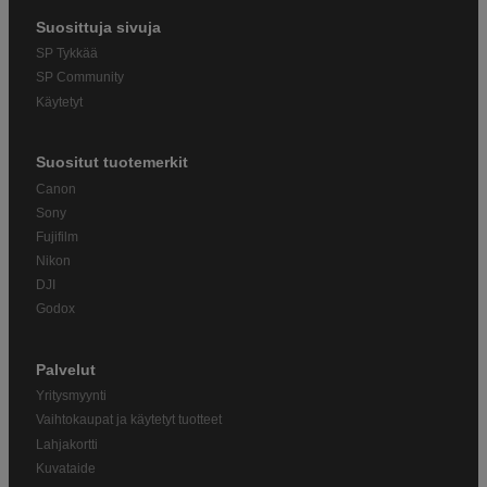
Suosittuja sivuja
SP Tykkää
SP Community
Käytetyt
Suositut tuotemerkit
Canon
Sony
Fujifilm
Nikon
DJI
Godox
Palvelut
Yritysmyynti
Vaihtokaupat ja käytetyt tuotteet
Lahjakortti
Kuvataide