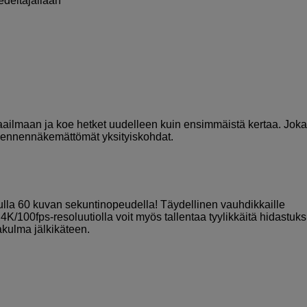
deltäjällään
ilmaan ja koe hetket uudelleen kuin ensimmäistä kertaa. Jok
aa ennennäkemättömät yksityiskohdat.
la 60 kuvan sekuntinopeudella! Täydellinen vauhdikkaille
ä. 4K/100fps-resoluutiolla voit myös tallentaa tyylikkäitä hidastuks
akulma jälkikäteen.