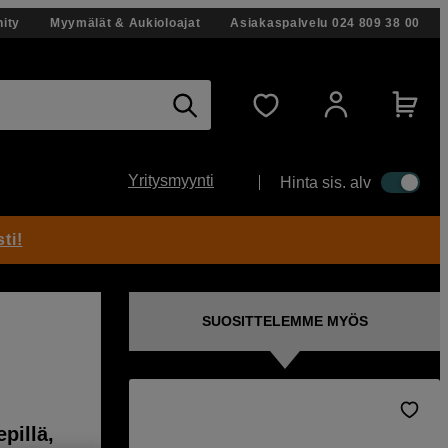
ity
Myymälät & Aukioloajat
Asiakaspalvelu
024 809 38 00
Yritysmyynti
Hinta sis. alv
ti!
SUOSITTELEMME MYÖS
pillä,