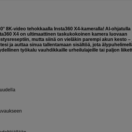
° 8K-video tehokkaalla Insta360 X4-kameralla! AI-ohjatulla
nsta360 X4 on ultimaattinen taskukokoinen kamera luovaan
tysreseptiin, mutta siinä on vieläkin parempi akun kesto –
si ja auttaa sinua tallentamaan sisältöä, jota älypuhelimella
dellinen työkalu vauhdikkaille urheilulajeille tai paljon liiket
kuudella
kuvaukseen