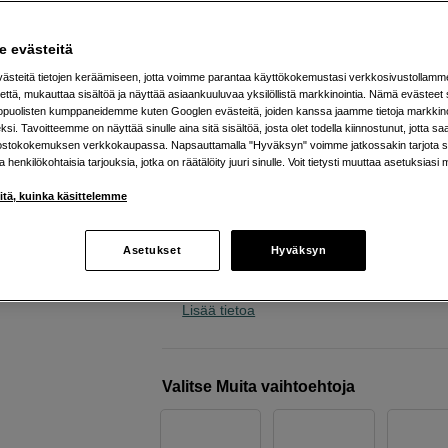
kääntökiinnikkeellä ja USB-
suojakannella
 evästeitä
Insta360
X4 Creative Bundle
steitä tietojen keräämiseen, jotta voimme parantaa käyttökokemustasi verkkosivustollamm
että, mukauttaa sisältöä ja näyttää asiaankuuluvaa yksilöllistä markkinointia. Nämä evästeet 
kopuolisten kumppaneidemme kuten Googlen evästeitä, joiden kanssa jaamme tietoja markkin
Verkkokauppa
:
Varastossa
si. Tavoitteemme on näyttää sinulle aina sitä sisältöä, josta olet todella kiinnostunut, jotta s
ostokokemuksen verkkokaupassa. Napsauttamalla "Hyväksyn" voimme jatkossakin tarjota si
Helsingin myymälä
:
Varastotilanne
ja henkilökohtaisia tarjouksia, jotka on räätälöity juuri sinulle. Voit tietysti muuttaa asetuksiasi 
iitä, kuinka käsittelemme
Videokuvaa 360° 8K-tarkkuudella
135 minuutin tallennusaika
Asetukset
Hyväksyn
Erittäin tehokas kuvanvakain
Lisää tietoa
Valitse Muita vaihtoehtoja