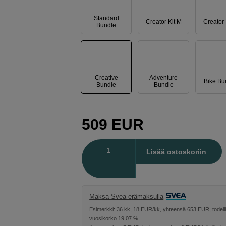
Standard
Creator Kit M
Creator 
Bundle
Creative
Adventure
Bike Bu
Bundle
Bundle
509
EUR
Määrä
Lisää ostoskoriin
Maksa Svea-erämaksulla
Esimerkki: 36 kk, 18 EUR/kk, yhteensä 653 EUR, todell
vuosikorko 19,07 %