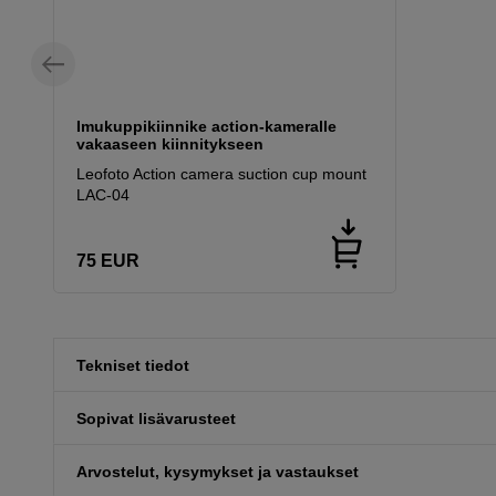
Imukuppikiinnike action-kameralle
vakaaseen kiinnitykseen
Leofoto Action camera suction cup mount
LAC-04
75
EUR
Tekniset tiedot
Sopivat lisävarusteet
Arvostelut, kysymykset ja vastaukset