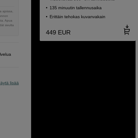
135 minuutin tallennusaika
 ajoissa,
sunnon
Erittäin tehokas kuvanvakain
sta. Apua
ät sivulta
449
EUR
lvelua
äytä lisää