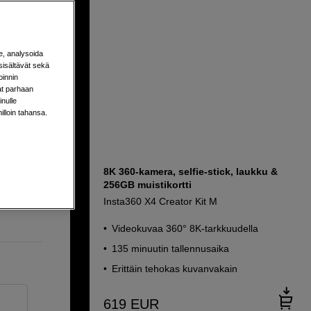
e, analysoida
sisältävät sekä
oinnin
aat parhaan
nulle
milloin tahansa.
8K 360-kamera, selfie-stick, laukku &
256GB muistikortti
Insta360 X4 Creator Kit M
Videokuvaa 360° 8K-tarkkuudella
135 minuutin tallennusaika
Erittäin tehokas kuvanvakain
619
EUR