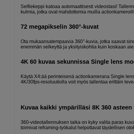
Selfiekeppi katoaa automaattisesti videostasi! Tallen
kulmia, jotka ovat mahdottomia muilla actionkameroill
72 megapikselin 360°-kuvat
Ota mukaansatempaavia 360°-kuvia, jotka saavat sin
enemmän selkeyttä ja yksityiskohtia kuin koskaan ai
4K 60 kuvaa sekunnissa Single lens mod
Käytä X4:ää perinteisenä actionkamerana Single lens 
4K/30fps-resoluutiolla voit myös tallentaa erittäin le
Kuvaa kaikki ympärilläsi 8K 360 asteen 
360-videotallennuksen taika on kyky valita paras kuva
toimivat reframing-työkalut helpottavat täydellisen oto