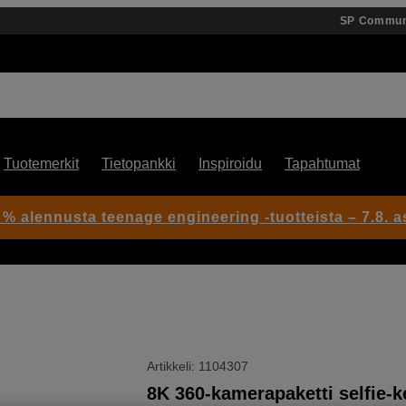
SP Commun
Tuotemerkit
Tietopankki
Inspiroidu
Tapahtumat
 % alennusta teenage engineering -tuotteista – 7.8. as
Artikkeli: 1104307
8K 360-kamerapaketti selfie-ke