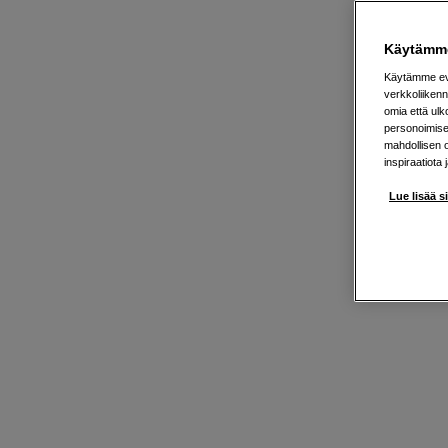
Käytämme
Käytämme evä
verkkoliikenn
omia että ul
personoimisek
mahdollisen 
inspiraatiota 
Lue lisää s