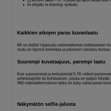
2290mAh akku – 67% pidempi akun kesto kuin e
AI-ohjattu re-framing -työkalu
Kaikkien aikojen paras kuvanlaatu
8K on täällä! Uppoudu uskomattoman kirkkaaseen maa
ruutu on täynnä toimintaa ja jokainen värisävy toist
Suurempi kuvataajuus, parempi laatu
Koe sulavammat ja terävämmät 5,7K-videot parannetul
urheilulajeille tai kohtauksiin, joissa on paljon liikett
360-videotallennuksen taika on kyky valita paras kuv
Näkymätön selfie-jalusta