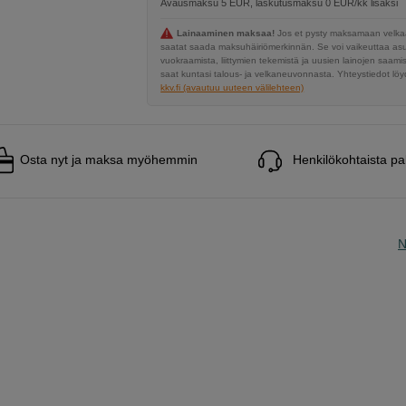
Avausmaksu 5 EUR, laskutusmaksu 0 EUR/kk lisäksi
Lainaaminen maksaa!
Jos et pysty maksamaan velkaa
saatat saada maksuhäiriömerkinnän. Se voi vaikeuttaa a
vuokraamista, liittymien tekemistä ja uusien lainojen saami
saat kuntasi talous- ja velkaneuvonnasta. Yhteystiedot löyd
kkv.fi (avautuu uuteen välilehteen)
Osta nyt ja maksa myöhemmin
Henkilökohtaista pa
N