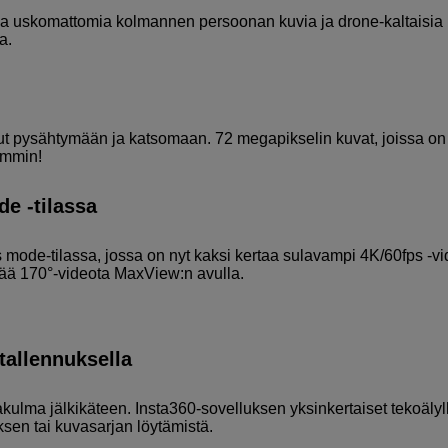
na uskomattomia kolmannen persoonan kuvia ja drone-kaltaisia ​​
a.
ut pysähtymään ja katsomaan. 72 megapikselin kuvat, joissa on
emmin!
e -tilassa
mode-tilassa, jossa on nyt kaksi kertaa sulavampi 4K/60fps -vi
veää 170°-videota MaxView:n avulla.
tallennuksella
kulma jälkikäteen. Insta360-sovelluksen yksinkertaiset tekoälyl
ksen tai kuvasarjan löytämistä.