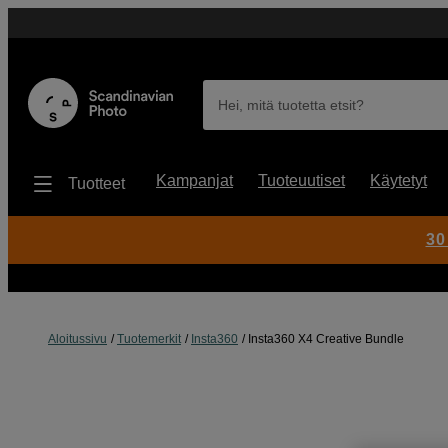
Hei, mitä tuotetta etsit?
Kampanjat
Tuoteuutiset
Käytetyt
Tuotteet
30
Aloitussivu
Tuotemerkit
Insta360
Insta360 X4 Creative Bundle