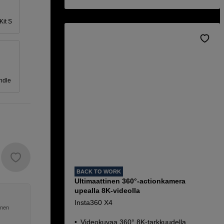
Kit S
ndle
BACK TO WORK
Ultimaattinen 360°-actionkamera
upealla 8K-videolla
Insta360 X4
inen
Videokuvaa 360° 8K-tarkkuudella