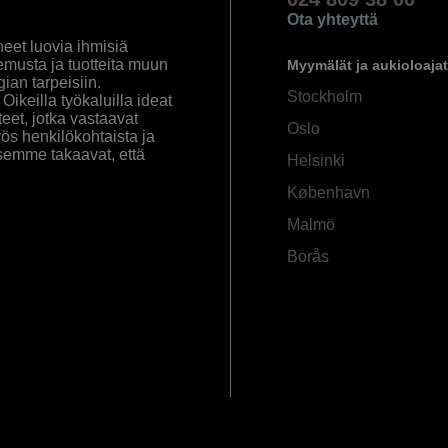
Ota yhteyttä
eet luovia ihmisiä
emusta ja tuotteita muun
Myymälät ja aukioloajat
an tarpeisiin.
Stockholm
ikeilla työkaluilla ideat
eet, jotka vastaavat
Oslo
yös henkilökohtaista ja
semme takaavat, että
Helsinki
København
Malmö
Borås