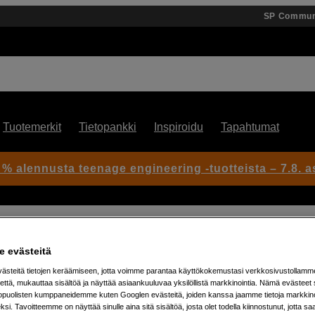
SP Commun
Tuotemerkit
Tietopankki
Inspiroidu
Tapahtumat
 % alennusta teenage engineering -tuotteista – 7.8. as
(White)
 evästeitä
steitä tietojen keräämiseen, jotta voimme parantaa käyttökokemustasi verkkosivustollamm
että, mukauttaa sisältöä ja näyttää asiaankuuluvaa yksilöllistä markkinointia. Nämä evästeet 
Artikkeli: 1106616
kopuolisten kumppaneidemme kuten Googlen evästeitä, joiden kanssa jaamme tietoja markkin
Tuulisuoja Luna Ultraan par
si. Tavoitteemme on näyttää sinulle aina sitä sisältöä, josta olet todella kiinnostunut, jotta s