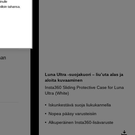
nulle
milloin tahansa.
nan
Luna Ultra -suojakuori – liu’uta alas ja
aloita kuvaaminen
Insta360 Sliding Protective Case for Luna
Ultra (White)
Iskunkestävä suoja liukukannella
Nopea pääsy varusteisiin
Alkuperäinen Insta360-lisävaruste