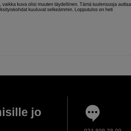
i, vaikka kuva olisi muuten täydellinen. Tämä tuulensuoja auttaa
ksityiskohdat kuuluvat selkeämmin. Lopputulos on heti
isille jo
024 809 38 00