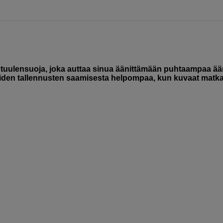
 tuulensuoja, joka auttaa sinua äänittämään puhtaampaa ää
eiden tallennusten saamisesta helpompaa, kun kuvaat matkal