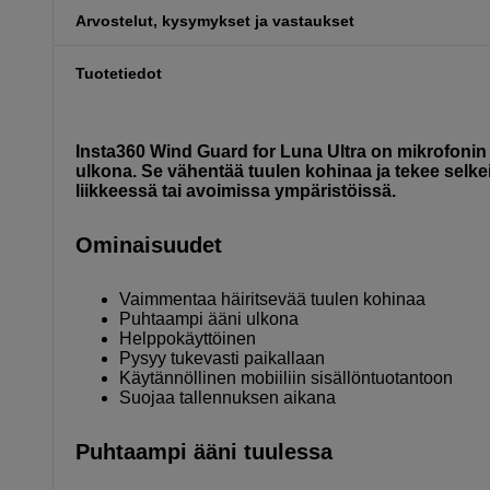
Arvostelut, kysymykset ja vastaukset
Tuotetiedot
Insta360 Wind Guard for Luna Ultra on mikrofonin
ulkona. Se vähentää tuulen kohinaa ja tekee selk
liikkeessä tai avoimissa ympäristöissä.
Ominaisuudet
Vaimmentaa häiritsevää tuulen kohinaa
Puhtaampi ääni ulkona
Helppokäyttöinen
Pysyy tukevasti paikallaan
Käytännöllinen mobiiliin sisällöntuotantoon
Suojaa tallennuksen aikana
Puhtaampi ääni tuulessa