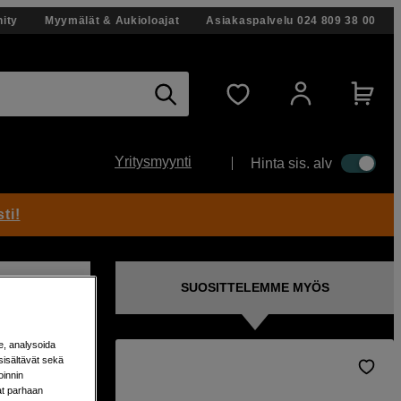
ity
Myymälät & Aukioloajat
Asiakaspalvelu
024 809 38 00
Yritysmyynti
Hinta sis. alv
ti!
SUOSITTELEMME MYÖS
e, analysoida
sisältävät sekä
oinnin
empaa
aat parhaan