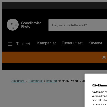
Hei, mitä tuotetta etsit?
Kampanjat
Tuoteuutiset
Käytetyt
Tuotteet
30
Aloitussivu
Tuotemerkit
Insta360
Insta360 Wind Guard for Luna Ultra 
Käytämme
Käytämme evä
verkkoliikenn
omia että ul
personoimisek