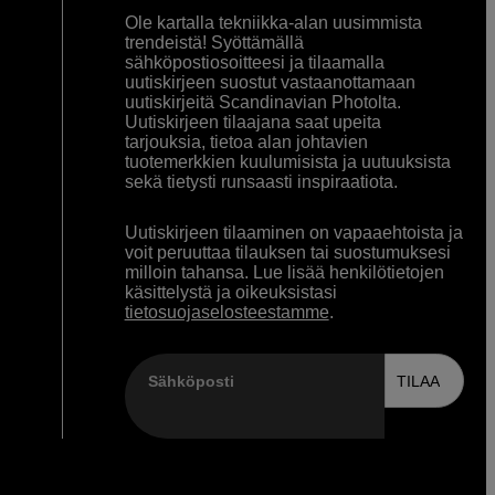
Ole kartalla tekniikka-alan uusimmista
trendeistä! Syöttämällä
sähköpostiosoitteesi ja tilaamalla
uutiskirjeen suostut vastaanottamaan
uutiskirjeitä Scandinavian Photolta.
Uutiskirjeen tilaajana saat upeita
tarjouksia, tietoa alan johtavien
tuotemerkkien kuulumisista ja uutuuksista
sekä tietysti runsaasti inspiraatiota.
Uutiskirjeen tilaaminen on vapaaehtoista ja
voit peruuttaa tilauksen tai suostumuksesi
milloin tahansa. Lue lisää henkilötietojen
käsittelystä ja oikeuksistasi
tietosuojaselosteestamme
.
Sähköposti
TILAA