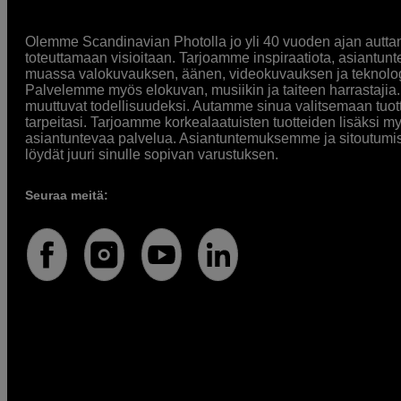
Olemme Scandinavian Photolla jo yli 40 vuoden ajan auttan
toteuttamaan visioitaan. Tarjoamme inspiraatiota, asiantunt
muassa valokuvauksen, äänen, videokuvauksen ja teknologi
Palvelemme myös elokuvan, musiikin ja taiteen harrastajia. O
muuttuvat todellisuudeksi. Autamme sinua valitsemaan tuott
tarpeitasi. Tarjoamme korkealaatuisten tuotteiden lisäksi m
asiantuntevaa palvelua. Asiantuntemuksemme ja sitoutumi
löydät juuri sinulle sopivan varustuksen.
Seuraa meitä: