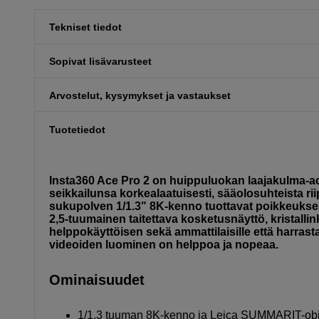
Tekniset tiedot
Sopivat lisävarusteet
Arvostelut, kysymykset ja vastaukset
Tuotetiedot
Insta360 Ace Pro 2 on huippuluokan laajakulma-acti
seikkailunsa korkealaatuisesti, sääolosuhteista 
sukupolven 1/1.3" 8K-kenno tuottavat poikkeuksell
2,5-tuumainen taitettava kosketusnäyttö, kristallink
helppokäyttöisen sekä ammattilaisille että harrasta
videoiden luominen on helppoa ja nopeaa.
Ominaisuudet
1/1,3 tuuman 8K-kenno ja Leica SUMMARIT-objek