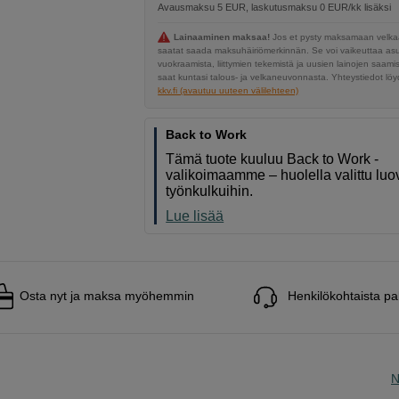
Avausmaksu 5 EUR, laskutusmaksu 0 EUR/kk lisäksi
Lainaaminen maksaa!
Jos et pysty maksamaan velkaa
saatat saada maksuhäiriömerkinnän. Se voi vaikeuttaa a
vuokraamista, liittymien tekemistä ja uusien lainojen saami
saat kuntasi talous- ja velkaneuvonnasta. Yhteystiedot löyd
kkv.fi (avautuu uuteen välilehteen)
Back to Work
Tämä tuote kuuluu Back to Work -
valikoimaamme – huolella valittu luov
työnkulkuihin.
Lue lisää
Osta nyt ja maksa myöhemmin
Henkilökohtaista pa
N