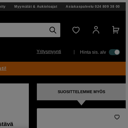
ity
Myymälät & Aukioloajat
Asiakaspalvelu
024 809 38 00
Yritysmyynti
Hinta sis. alv
ti!
SUOSITTELEMME MYÖS
stävä