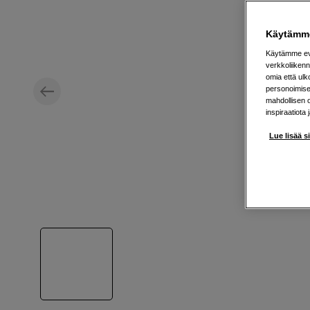
Käytämme
Käytämme evä
verkkoliikenn
omia että ul
personoimisek
mahdollisen 
inspiraatiota 
Lue lisää s