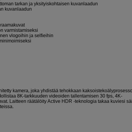
attoman tarkan ja yksityiskohtaisen kuvanlaadun
kan kuvanlaadun
oraamakuvat
on varmistamiseksi
nen vlogoihin ja selfieihin
 minimoimiseksi
hitetty kamera, joka yhdistää tehokkaan kaksoistekoälyprosesso
listaa 8K-tarkkuuden videoiden tallentamisen 30 fps, 4K-
at. Laitteen räätälöity Active HDR -teknologia takaa kuviesi sä
teissa.