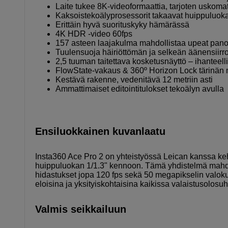
Laite tukee 8K-videoformaattia, tarjoten uskom
Kaksoistekoälyprosessorit takaavat huippuluo
Erittäin hyvä suorituskyky hämärässä
4K HDR -video 60fps
157 asteen laajakulma mahdollistaa upeat pan
Tuulensuoja häiriöttömän ja selkeän äänensiirr
2,5 tuuman taitettava kosketusnäyttö – ihanteelli
FlowState-vakaus & 360º Horizon Lock tärinän
Kestävä rakenne, vedenitävä 12 metriin asti
Ammattimaiset editointitulokset tekoälyn avulla
Ensiluokkainen kuvanlaatu
Insta360 Ace Pro 2 on yhteistyössä Leican kanssa ke
huippuluokan 1/1.3" kennoon. Tämä yhdistelmä mahdol
hidastukset jopa 120 fps sekä 50 megapikselin valokuv
eloisina ja yksityiskohtaisina kaikissa valaistusolosuh
Valmis seikkailuun