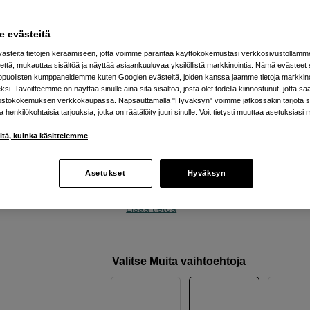
actionkamera
Insta360
Ace Pro 2 Standard Bundle
 evästeitä
steitä tietojen keräämiseen, jotta voimme parantaa käyttökokemustasi verkkosivustollamm
että, mukauttaa sisältöä ja näyttää asiaankuuluvaa yksilöllistä markkinointia. Nämä evästeet 
Verkkokauppa
:
Varastossa
kopuolisten kumppaneidemme kuten Googlen evästeitä, joiden kanssa jaamme tietoja markkin
si. Tavoitteemme on näyttää sinulle aina sitä sisältöä, josta olet todella kiinnostunut, jotta s
Helsingin myymälä
:
Varastotilanne
ostokokemuksen verkkokaupassa. Napsauttamalla "Hyväksyn" voimme jatkossakin tarjota si
ja henkilökohtaisia tarjouksia, jotka on räätälöity juuri sinulle. Voit tietysti muuttaa asetuksiasi 
8K- videokuvaus
iitä, kuinka käsittelemme
AI-toiminnot helpottamaan muokkaus
Kestävä rakenne, joka on vedenpitäv
Asetukset
Hyväksyn
metriin asti
Lisää tietoa
Valitse Muita vaihtoehtoja