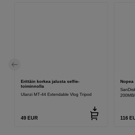
Erittäin korkea jalusta selfie-
Nopea 
toiminnolla
SanDis
Ulanzi MT-44 Extendable Vlog Tripod
200MB/
49
EUR
116
E