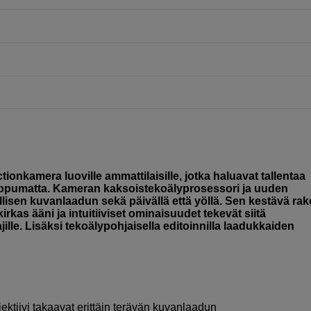
onkamera luoville ammattilaisille, jotka haluavat tallentaa
riippumatta. Kameran kaksoistekoälyprosessori ja uuden
isen kuvanlaadun sekä päivällä että yöllä. Sen kestävä ra
irkas ääni ja intuitiiviset ominaisuudet tekevät siitä
jille. Lisäksi tekoälypohjaisella editoinnilla laadukkaiden
tiivi takaavat erittäin terävän kuvanlaadun