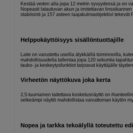
Kestää veden alla jopa 12 metrin syvyydessä ja on var
Nopeasti latautuvan akun ja irrotettavan linssikannen 
stabilointi ja 157 asteen laajakulmaobjektiivi teke
Helppokäyttöisyys sisällöntuottajille
Laite on varustettu useilla älykkäillä toiminnoilla, ku
mahdollisuudella tallentaa jopa 120 sekuntia tapahtu
tauko- ja keskeytysfunktiot tarjoavat käyttäjälle täyde
Virheetön näyttökuva joka kerta
2,5-tuumainen taitettava kosketusnäyttö on ihanteellin
selkeämpi näyttö mahdollistaa vaivattoman käytön m
Nopea ja tarkka tekoälyllä toteutettu edi