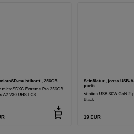
microSD-muistikortti, 256GB
Seinälaturi, jossa USB-A
portit
k microSDXC Extreme Pro 256GB
Vention USB 30W GaN 2-p
s A2 V30 UHS-I C8
Black
UR
19
EUR