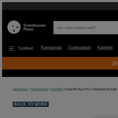
Hei, mitä tuotetta etsit?
Kampanjat
Tuoteuutiset
Käytetyt
Tuotteet
30
Aloitussivu
Tuotemerkit
Insta360
Insta360 Ace Pro 2 Standard Bundle
BACK TO WORK