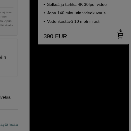
Selkeä ja tarkka 4K 30fps -video
 ajoissa,
Jopa 140 minuutin videokuvaus
sunnon
Vedenkestävä 10 metriin asti
sta. Apua
ät sivulta
390
EUR
iin
lvelua
äytä lisää