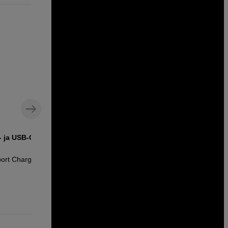
- ja USB-C-
Sovitinpidike GoPro- ja Osmo-
kameroille
ort Charger
Ulanzi GoPro Adapter Mount
6
EUR