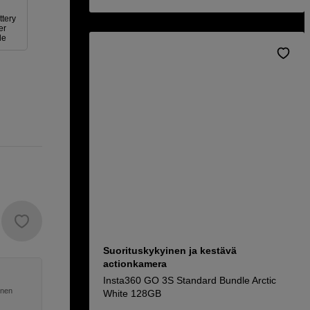
ttery
er
le
Suorituskykyinen ja kestävä
actionkamera
Insta360 GO 3S Standard Bundle Arctic
inen
White 128GB