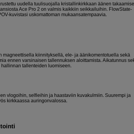
ustettu uudella tuulisuojalla kristallinkirkkaan äänen takaamise
ansiosta Ace Pro 2 on valmis kaikkiin seikkailuihin. FlowState-
vät POV-kuvistasi uskomattoman mukaansatempaavia.
ten magneettisella kiinnityksellä, ele- ja äänikomentotuella sekä
mia ennen varsinaisen tallennuksen aloittamista. Aikatunnus se
n hallinnan tallenteiden luomiseen.
en vlogoihin, selfieihin ja haastaviin kuvakulmiin. Suurempi ja
yös kirkkaassa auringonvalossa.
tointi