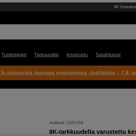
SP Commun
Tuotemerkit
Tietopankki
Inspiroidu
Tapahtumat
 % alennusta teenage engineering -tuotteista – 7.8. as
Artikkeli: 1101756
8K-tarkkuudella varustettu ke