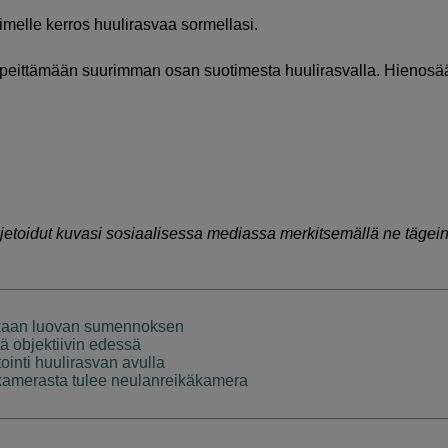
imelle kerros huulirasvaa sormellasi.
 peittämään suurimman osan suotimesta huulirasvalla. Hienos
njetoidut kuvasi sosiaalisessa mediassa merkitsemällä ne tägei
aikaan luovan sumennoksen
tä objektiivin edessä
ointi huulirasvan avulla
äkamerasta tulee neulanreikäkamera