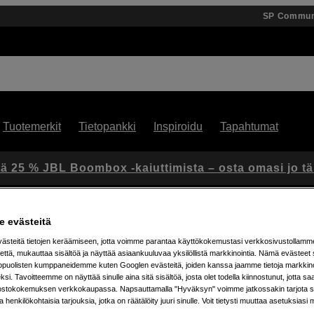
SP Commun
Tuotemerkit
Tietopankki
Inspiroidu
Tapahtumat
ä 25 % JBL Boombox -kaiuttimista – osta omasi jo t
 evästeitä
steitä tietojen keräämiseen, jotta voimme parantaa käyttökokemustasi verkkosivustollamm
että, mukauttaa sisältöä ja näyttää asiaankuuluvaa yksilöllistä markkinointia. Nämä evästeet 
Luova vinkki #3 - Sumea vinjetointi huulirasvan avulla
kopuolisten kumppaneidemme kuten Googlen evästeitä, joiden kanssa jaamme tietoja markkin
si. Tavoitteemme on näyttää sinulle aina sitä sisältöä, josta olet todella kiinnostunut, jotta s
ostokokemuksen verkkokaupassa. Napsauttamalla "Hyväksyn" voimme jatkossakin tarjota si
i #3 - Sumea vinjetointi
ja henkilökohtaisia tarjouksia, jotka on räätälöity juuri sinulle. Voit tietysti muuttaa asetuksiasi 