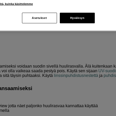
iitä, kuinka käsittelemme
 avulla
Asetukset
Hyväksyn
aisuus saada meiltä inspiroivia ja luovia vinkkejä valokuvaukse
oinnin luomista sivelemällä huulirasvaa suotimen pinnalle.
miseksi voidaan suodin sivellä huulirasvalla. Älä kuitenkaan 
sitä voi olla vaikeaa saada pestyä pois. Käytä sen sijaan
UV-suodi
aa sitä täysin puhtaaksi. Käytä
linssinpuhdistusnestettä
ja
puhdis
aansaamiseksi
iew jotta näet paljonko huulirasvaa kannattaa käyttää
mella