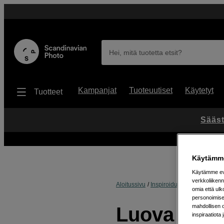
Hei, mitä tuotetta etsit?
Kampanjat
Tuoteuutiset
Käytetyt
Tuotteet
Sääst
Käytämme
Käytämme evä
verkkoliikenn
Aloitussivu
Inspiroidu
Vinkit & Niksit
omia että ul
personoimisek
mahdollisen 
Luova vinkk
inspiraatiota 