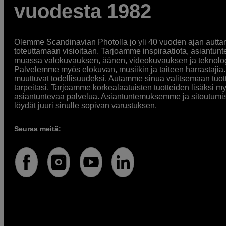
vuodesta 1982
Olemme Scandinavian Photolla jo yli 40 vuoden ajan auttan
toteuttamaan visioitaan. Tarjoamme inspiraatiota, asiantunt
muassa valokuvauksen, äänen, videokuvauksen ja teknologi
Palvelemme myös elokuvan, musiikin ja taiteen harrastajia. O
muuttuvat todellisuudeksi. Autamme sinua valitsemaan tuott
tarpeitasi. Tarjoamme korkealaatuisten tuotteiden lisäksi m
asiantuntevaa palvelua. Asiantuntemuksemme ja sitoutumi
löydät juuri sinulle sopivan varustuksen.
Seuraa meitä: