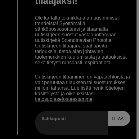
tilaajaksi!
Ole kartalla tekniikka-alan uusimmista
trendeistä! Syöttämällä
sähköpostiosoitteesi ja tilaamalla
uutiskirjeen suostut vastaanottamaan
uutiskirjeitä Scandinavian Photolta.
Uutiskirjeen tilaajana saat upeita
tarjouksia, tietoa alan johtavien
tuotemerkkien kuulumisista ja uutuuksista
sekä tietysti runsaasti inspiraatiota.
Uutiskirjeen tilaaminen on vapaaehtoista ja
voit peruuttaa tilauksen tai suostumuksesi
milloin tahansa. Lue lisää henkilötietojen
käsittelystä ja oikeuksistasi
tietosuojaselosteestamme
.
Sähköposti
TILAA