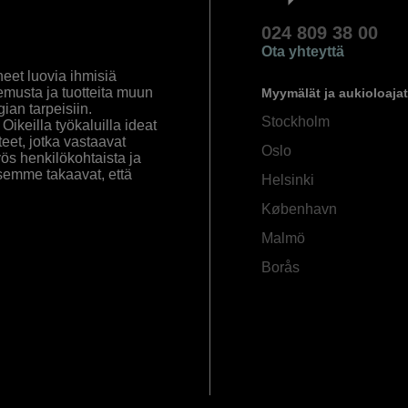
024 809 38 00
Ota yhteyttä
eet luovia ihmisiä
emusta ja tuotteita muun
Myymälät ja aukioloajat
an tarpeisiin.
Stockholm
ikeilla työkaluilla ideat
eet, jotka vastaavat
Oslo
yös henkilökohtaista ja
semme takaavat, että
Helsinki
København
Malmö
Borås