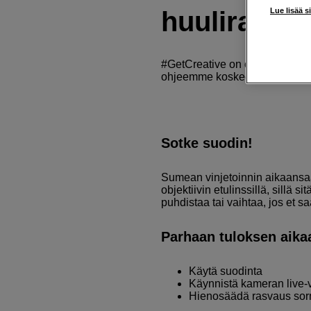
Lue lisää s
huulirasvan
#GetCreative on oivallinen til
ohjeemme koskee sumean vinjet
Sotke suodin!
Sumean vinjetoinnin aikaansaa
objektiivin etulinssillä, sillä 
puhdistaa tai vaihtaa, jos et s
Parhaan tuloksen aik
Käytä suodinta
Käynnistä kameran live-v
Hienosäädä rasvaus sor