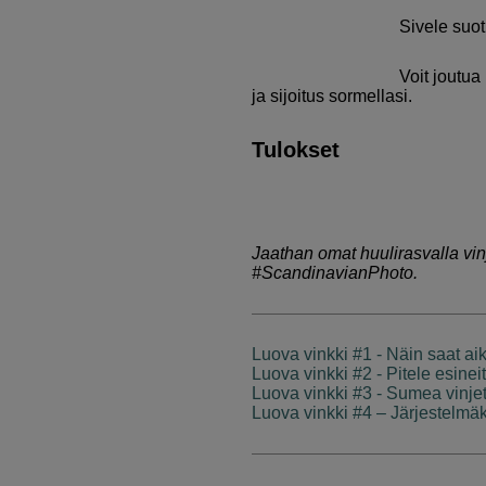
Sivele suot
Voit joutua
ja sijoitus sormellasi.
Tulokset
Jaathan omat huulirasvalla vi
#ScandinavianPhoto.
Luova vinkki #1 - Näin saat 
Luova vinkki #2 - Pitele esinei
Luova vinkki #3 - Sumea vinjet
Luova vinkki #4 – Järjestelm