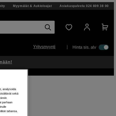
ity
Myymälät & Aukioloajat
Asiakaspalvelu
024 809 38 00
Yritysmyynti
Hinta sis. alv
änään!
e, analysoida
sisältävät sekä
oinnin
aat parhaan
nulle
milloin tahansa.