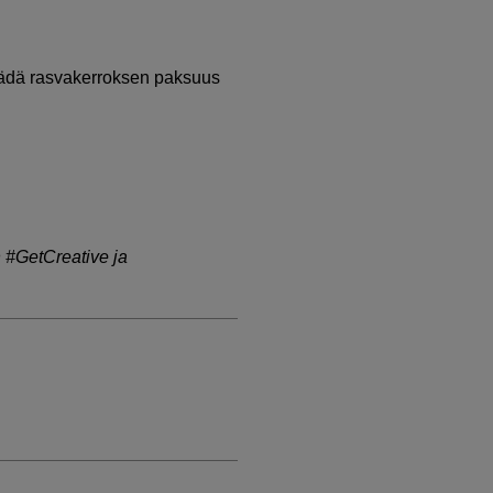
äädä rasvakerroksen paksuus
n #GetCreative ja