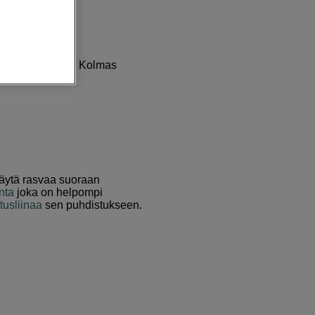
si kehittämiseen. Kolmas
käytä rasvaa suoraan
nta
joka on helpompi
tusliinaa
sen puhdistukseen.