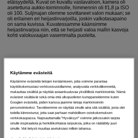
etäisyydeltä. Kuvat on kuvattu vastavaloon, kamera oli
asetettuna aukko-toiminnolle, himmennin oli f/1,8 ja ISO
oli 100. Suljinajan olemme sovittaneet valon mukaan; se
oli erilainen eri heijastinvarjoilla, joskin valkotasapaino
on sama kuvissa. Kuvatessamme käänsimme
heijastinvarjoa niin, että se heijasti valoa mallin kasvoja
kohti valokuvaajan vasemmalta puolelta.
Väri: valkoinen
Valkoisella heijastinvarjolla saimme neutraalin, tasaisen
Käytämme evästeitä
ja pehmeän heijastetun valon. Kuvaan tuli vähemmän
kontrastia ja siitä tuli vaaleampi, lisäksi kasvojen varjot
Käytämme evästeitä tietojen keräämiseen, jotta voimme parantaa
valaistuivat.
käyttökokemustasi verkkosivustollamme, analysoida verkkoliikennettä,
mukauttaa sisältöä ja näyttää asiaankuuluvaa yksilöllistä markkinointia. Nämä
evästeet sisältävät sekä omia että ulkopuolisten kumppaneidemme kuten
Googlen evästeitä, joiden kanssa jaamme tietoja markkinoinnin
personoimiseksi. Tavoitteemme on näyttää sinulle aina sitä sisältöä, josta olet
todella kiinnostunut, jotta saat parhaan mahdollisen ostokokemuksen
Väri: hopea
verkkokaupassa. Napsauttamalla "Hyväksyn" voimme jatkossakin tarjota
Hopean värisellä heijastinvarjolla saimme
sinulle inspiraatiota ja henkilökohtaisia tarjouksia, jotka on räätälöity juuri
huomattavasti voimakkaamman heijastetun valon.
sinulle. Voit tietysti muuttaa asetuksiasi milloin tahansa.
Kuvaan tuli enemmän kontrastia ja valosta tuli kylmä.
Lisäksi taustasta tuli pimeämpi ja valo muistuttaa