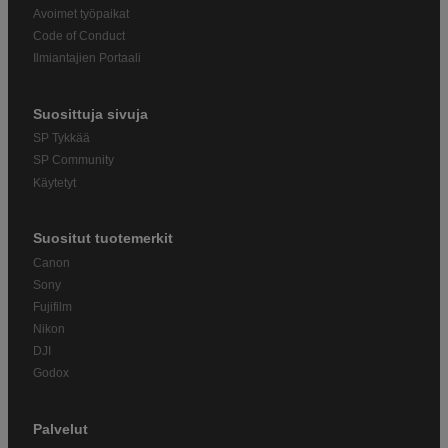
Avoimet työpaikat
Code of Conduct
Ilmiantajien Portaali
Suosittuja sivuja
SP Tykkää
SP Community
Käytetyt
Suositut tuotemerkit
Canon
Sony
Fujifilm
Nikon
DJI
Godox
Palvelut