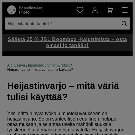
Hei, mitä tuotetta etsit?
Säästä 25 % JBL Boombox -kaiuttimista – osta
omasi jo tänään!
Aloitussivu
Inspiroidu
Vinkit & Niksit
Heijastinvarjo – mitä väriä tulisi käyttää?
Heijastinvarjo – mitä väriä
tulisi käyttää?
Yksi erittäin hyvä työkalu muotokuvaukseen on
heijastinvarjo. Se on suhteellisen edullinen, helppo
ottaa mukaan ja se antaa useita mahdollisuuksia
työskennellä olemassa olevalla valolla. Heijastinvarjon