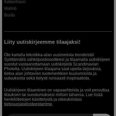
København
Malmö
Borås
Liity uutiskirjeemme tilaajaksi!
Ole kartalla tekniikka-alan uusimmista trendeistä!
Syöttämällä sähköpostiosoitteesi ja tilaamalla uutiskirjeen
suostut vastaanottamaan uutiskirjeitä Scandinavian
Photolta. Uutiskirjeen tilaajana saat upeita tarjouksia,
tietoa alan johtavien tuotemerkkien kuulumisista ja
uutuuksista sekä tietysti runsaasti inspiraatiota.
Uutiskirjeen tilaaminen on vapaaehtoista ja voit peruuttaa
tilauksen tai suostumuksesi milloin tahansa. Lue lisää
henkilötietojen käsittelystä ja oikeuksistasi
tietosuojaselosteestamme
.