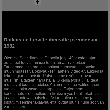
Ratkaisuja luoville ihmisille jo vuodesta
1982
Olemme Scandinavian Photolla jo yli 40 vuoden ajan
auttaneet luovia ihmisiä toteuttamaan visioitaan.
Tarjoamme inspiraatiota, asiantuntemusta ja tuotteita
muun muassa valokuvauksen, äänen, videokuvauksen ja
teknologian tarpeisiin. Palvelemme myös elokuvan,
musiikin ja taiteen harrastajia. Oikeilla työkaluilla ideat
muuttuvat todellisuudeksi. Autamme sinua valitsemaan
tuotteet, jotka vastaavat tarpeitasi. Tarjoamme
korkealaatuisten tuotteiden lisäksi myös henkilökohtaista
ja asiantuntevaa palvelua. Asiantuntemuksemme ja
sitoutumisemme takaavat, että löydät juuri sinulle sopivan
varustuksen.