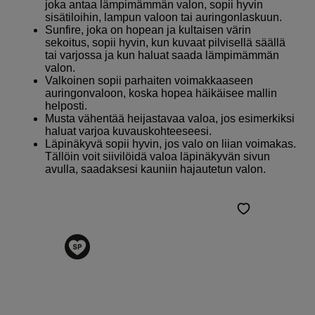
joka antaa lämpimämmän valon, sopii hyvin
sisätiloihin, lampun valoon tai auringonlaskuun.
Sunfire, joka on hopean ja kultaisen värin
sekoitus, sopii hyvin, kun kuvaat pilvisellä säällä
tai varjossa ja kun haluat saada lämpimämmän
valon.
Valkoinen sopii parhaiten voimakkaaseen
auringonvaloon, koska hopea häikäisee mallin
helposti.
Musta vähentää heijastavaa valoa, jos esimerkiksi
haluat varjoa kuvauskohteeseesi.
Läpinäkyvä sopii hyvin, jos valo on liian voimakas.
Tällöin voit siivilöidä valoa läpinäkyvän sivun
avulla, saadaksesi kauniin hajautetun valon.