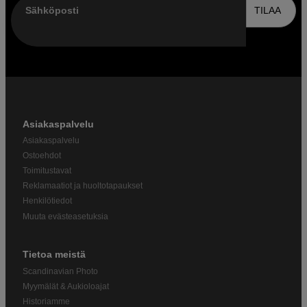
Sähköposti
TILAA
Asiakaspalvelu
Asiakaspalvelu
Ostoehdot
Toimitustavat
Reklamaatiot ja huoltotapaukset
Henkilötiedot
Muuta evästeasetuksia
Tietoa meistä
Scandinavian Photo
Myymälät & Aukioloajat
Historiamme