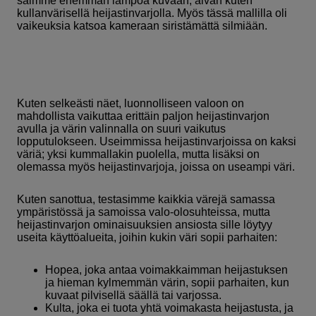
saimme enemmän lämpöä kuvaan, aivan kuten
kullanvärisellä heijastinvarjolla. Myös tässä mallilla oli
vaikeuksia katsoa kameraan siristämättä silmiään.
Kuten selkeästi näet, luonnolliseen valoon on
mahdollista vaikuttaa erittäin paljon heijastinvarjon
avulla ja värin valinnalla on suuri vaikutus
lopputulokseen. Useimmissa heijastinvarjoissa on kaksi
väriä; yksi kummallakin puolella, mutta lisäksi on
olemassa myös heijastinvarjoja, joissa on useampi väri.
Kuten sanottua, testasimme kaikkia värejä samassa
ympäristössä ja samoissa valo-olosuhteissa, mutta
heijastinvarjon ominaisuuksien ansiosta sille löytyy
useita käyttöalueita, joihin kukin väri sopii parhaiten:
Hopea, joka antaa voimakkaimman heijastuksen
ja hieman kylmemmän värin, sopii parhaiten, kun
kuvaat pilvisellä säällä tai varjossa.
Kulta, joka ei tuota yhtä voimakasta heijastusta, ja