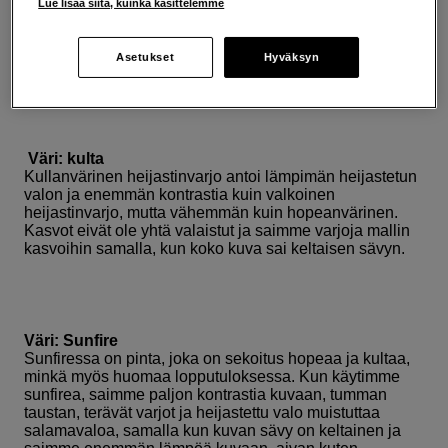
Lue lisää siitä, kuinka käsittelemme
salamasta syntyvää valoa. Hopean väristä
heijastinvarjoa käytettäessä huono puoli on se, että näin
voimakkaassa vastavalossa malli sokaistuu ja alkaa
Asetukset
Hyväksyn
helposti siristää silmiänsä.
Väri: kulta
Kullanvärinen heijastinvarjo antoi lämpimän heijastetun
valon ja enemmän kontrastia kuin valkoinen
heijastinvarjo, mutta vähemmän kuin hopeanvärinen.
Kasvot eivät ole yhtä valaistut ja saimme varjoja mallin
kasvoihin samalla, kun koko kuva sai keltaisen sävyn.
Väri: Sunfire
Sunfiressa on pinta, joka on sekoitus hopeaa ja kultaa,
minkä myös huomaa lopputuloksessa. Kun käytimme
sunfirea, saimme paljon kontrastia kuvaan, tumman
taustan, terävät varjot ja heijastettu valo muistuttaa
salamavaloa, samalla kun kuvan sävy on keltainen ja