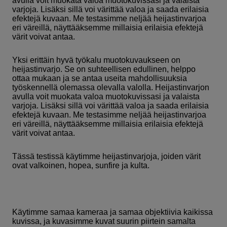
avulla voit muokata valoa muotokuvissasi ja valaista
varjoja. Lisäksi sillä voi värittää valoa ja saada erilaisia
efektejä kuvaan. Me testasimme neljää heijastinvarjoa
eri väreillä, näyttääksemme millaisia erilaisia efektejä
värit voivat antaa.
Yksi erittäin hyvä työkalu muotokuvaukseen on
heijastinvarjo. Se on suhteellisen edullinen, helppo
ottaa mukaan ja se antaa useita mahdollisuuksia
työskennellä olemassa olevalla valolla. Heijastinvarjon
avulla voit muokata valoa muotokuvissasi ja valaista
varjoja. Lisäksi sillä voi värittää valoa ja saada erilaisia
efektejä kuvaan. Me testasimme neljää heijastinvarjoa
eri väreillä, näyttääksemme millaisia erilaisia efektejä
värit voivat antaa.
Tässä testissä käytimme heijastinvarjoja, joiden värit
ovat valkoinen, hopea, sunfire ja kulta.
Käytimme samaa kameraa ja samaa objektiivia kaikissa
kuvissa, ja kuvasimme kuvat suurin piirtein samalta