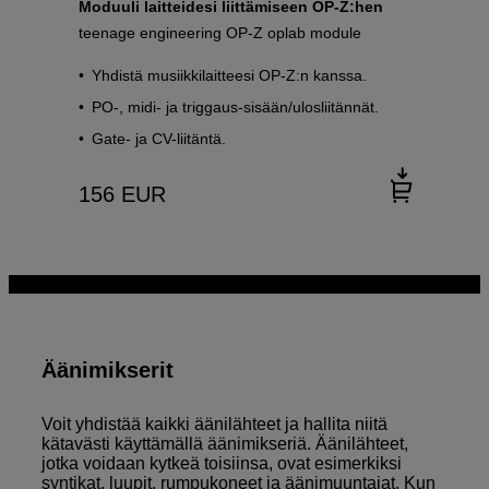
Moduuli laitteidesi liittämiseen OP-Z:hen
teenage engineering OP-Z oplab module
Yhdistä musiikkilaitteesi OP-Z:n kanssa.
PO-, midi- ja triggaus-sisään/ulosliitännät.
Gate- ja CV-liitäntä.
156
EUR
Äänimikserit
Voit yhdistää kaikki äänilähteet ja hallita niitä
kätavästi käyttämällä äänimikseriä. Äänilähteet,
jotka voidaan kytkeä toisiinsa, ovat esimerkiksi
syntikat, luupit, rumpukoneet ja äänimuuntajat. Kun