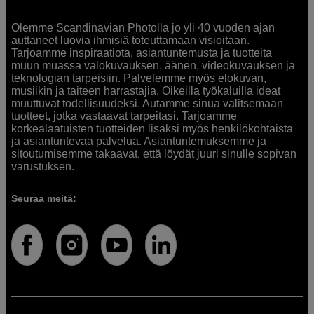
Olemme Scandinavian Photolla jo yli 40 vuoden ajan
auttaneet luovia ihmisiä toteuttamaan visioitaan.
Tarjoamme inspiraatiota, asiantuntemusta ja tuotteita
muun muassa valokuvauksen, äänen, videokuvauksen ja
teknologian tarpeisiin. Palvelemme myös elokuvan,
musiikin ja taiteen harrastajia. Oikeilla työkaluilla ideat
muuttuvat todellisuudeksi. Autamme sinua valitsemaan
tuotteet, jotka vastaavat tarpeitasi. Tarjoamme
korkealaatuisten tuotteiden lisäksi myös henkilökohtaista
ja asiantuntevaa palvelua. Asiantuntemuksemme ja
sitoutumisemme takaavat, että löydät juuri sinulle sopivan
varustuksen.
Seuraa meitä: