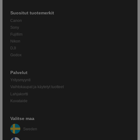
Suositut tuotemerkit
Canon
Sony
Fujifilm
Nikon
DJI
Godox
Palvelut
Yritysmyynti
Vaihtokaupat ja käytetyt tuotteet
Lahjakortti
Kuvataide
Valitse maa
Sweden