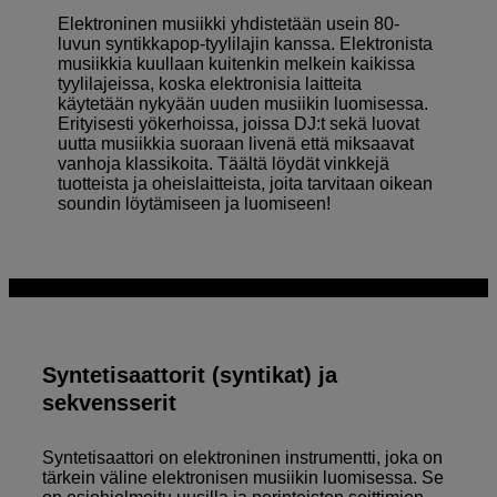
Elektroninen musiikki yhdistetään usein 80-
luvun syntikkapop-tyylilajin kanssa. Elektronista
musiikkia kuullaan kuitenkin melkein kaikissa
tyylilajeissa, koska elektronisia laitteita
käytetään nykyään uuden musiikin luomisessa.
Erityisesti yökerhoissa, joissa DJ:t sekä luovat
uutta musiikkia suoraan livenä että miksaavat
vanhoja klassikoita. Täältä löydät vinkkejä
tuotteista ja oheislaitteista, joita tarvitaan oikean
soundin löytämiseen ja luomiseen!
Syntetisaattorit (syntikat) ja
sekvensserit
Syntetisaattori on elektroninen instrumentti, joka on
tärkein väline elektronisen musiikin luomisessa. Se