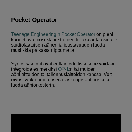
Pocket Operator
Teenage Engineering
in Pocket Operator
on pieni
kannettava musiikki-instrumentti, joka antaa sinulle
studiolaatuisen äänen ja joustavuuden luoda
musiikkia paikasta riippumatta.
Syntetisaattorit ovat erittäin edullisia ja ne voidaan
integroida esimerkiksi
OP-1
:n tai muiden
äänilaitteiden tai tallennuslaitteiden kanssa. Voit
myös synkronoida useita taskuoperaattoreita ja
luoda ääniorkesterin.