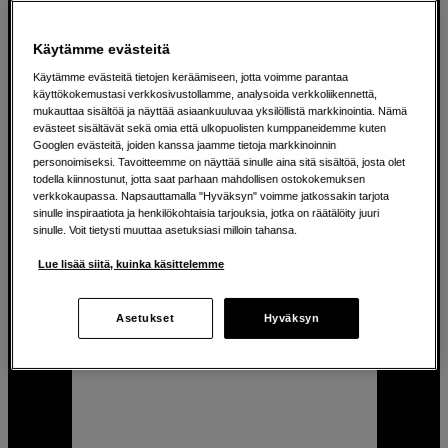
Syntikka, rumpukone, äänitys ja mikseri
samassa
Käytämme evästeitä
Ohjaa midi-toimintoja Bluetoothin kautta
Käytämme evästeitä tietojen keräämiseen, jotta voimme parantaa
käyttökokemustasi verkkosivustollamme, analysoida verkkoliikennettä,
1 950
EUR
mukauttaa sisältöä ja näyttää asiaankuuluvaa yksilöllistä markkinointia. Nämä
evästeet sisältävät sekä omia että ulkopuolisten kumppaneidemme kuten
Googlen evästeitä, joiden kanssa jaamme tietoja markkinoinnin
personoimiseksi. Tavoitteemme on näyttää sinulle aina sitä sisältöä, josta olet
todella kiinnostunut, jotta saat parhaan mahdollisen ostokokemuksen
verkkokaupassa. Napsauttamalla "Hyväksyn" voimme jatkossakin tarjota
sinulle inspiraatiota ja henkilökohtaisia tarjouksia, jotka on räätälöity juuri
sinulle. Voit tietysti muuttaa asetuksiasi milloin tahansa.
Lue lisää siitä, kuinka käsittelemme
Asetukset
Hyväksyn