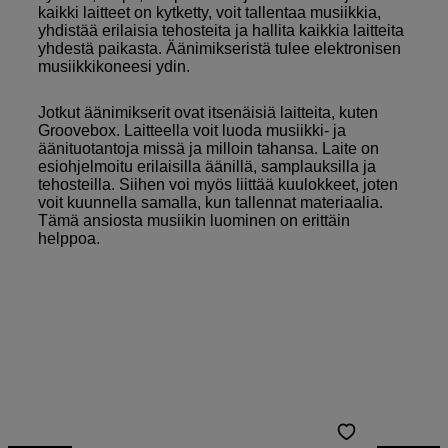
kaikki laitteet on kytketty, voit tallentaa musiikkia,
yhdistää erilaisia tehosteita ja hallita kaikkia laitteita
yhdestä paikasta. Äänimikseristä tulee elektronisen
musiikkikoneesi ydin.
Jotkut äänimikserit ovat itsenäisiä laitteita, kuten
Groovebox. Laitteella voit luoda musiikki- ja
äänituotantoja missä ja milloin tahansa. Laite on
esiohjelmoitu erilaisilla äänillä, samplauksilla ja
tehosteilla. Siihen voi myös liittää kuulokkeet, joten
voit kuunnella samalla, kun tallennat materiaalia.
Tämä ansiosta musiikin luominen on erittäin
helppoa.