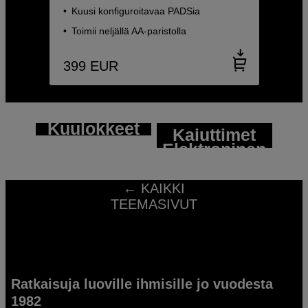
Kuusi konfiguroitavaa PADSia
Toimii neljällä AA-paristolla
399
EUR
Kuulokkeet
Kaiuttimet
Äänitarvikkeet
Elektroninen
älypuhelimelle
musiikki
← KAIKKI
TEEMASIVUT
Ratkaisuja luoville ihmisille jo vuodesta
1982