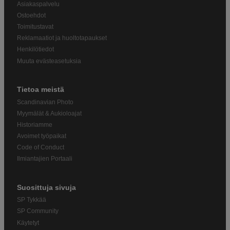
Asiakaspalvelu
Ostoehdot
Toimitustavat
Reklamaatiot ja huoltotapaukset
Henkilötiedot
Muuta evästeasetuksia
Tietoa meistä
Scandinavian Photo
Myymälät & Aukioloajat
Historiamme
Avoimet työpaikat
Code of Conduct
Ilmiantajien Portaali
Suosittuja sivuja
SP Tykkää
SP Community
Käytetyt