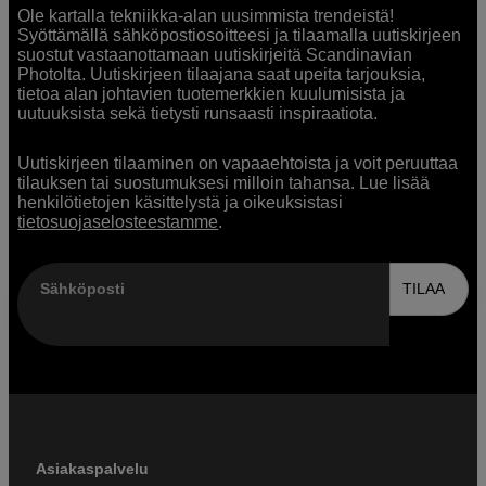
Ole kartalla tekniikka-alan uusimmista trendeistä!
Syöttämällä sähköpostiosoitteesi ja tilaamalla uutiskirjeen
suostut vastaanottamaan uutiskirjeitä Scandinavian
Photolta. Uutiskirjeen tilaajana saat upeita tarjouksia,
tietoa alan johtavien tuotemerkkien kuulumisista ja
uutuuksista sekä tietysti runsaasti inspiraatiota.
Uutiskirjeen tilaaminen on vapaaehtoista ja voit peruuttaa
tilauksen tai suostumuksesi milloin tahansa. Lue lisää
henkilötietojen käsittelystä ja oikeuksistasi
tietosuojaselosteestamme
.
Sähköposti
TILAA
Asiakaspalvelu