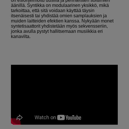
on esiohjelmoitu uusilla ja perinteisten soittimien
äänillä. Syntikka on modulaarinen yksikkö, mikä
tarkoittaa, että sitä voidaan käyttää täysin
itsenäisesti tai yhdistää omien samplauksien ja
muiden laitteiden efektien kanssa. Nykyään monet
syntetisaattorit yhdistetään myös sekvensseriin,
jonka avulla pystyt hallitsemaan musiikkia eri
kanavilta.