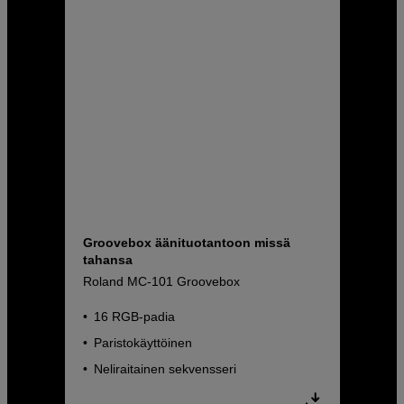
Groovebox äänituotantoon missä
tahansa
Roland MC-101 Groovebox
16 RGB-padia
Paristokäyttöinen
Neliraitainen sekvensseri