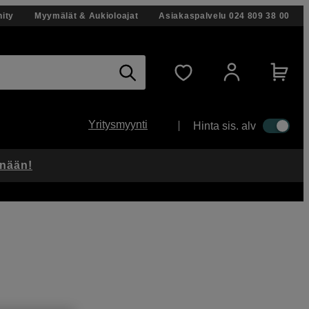
ity
Myymälät & Aukioloajat
Asiakaspalvelu
024 809 38 00
Yritysmyynti
Hinta sis. alv
änään!