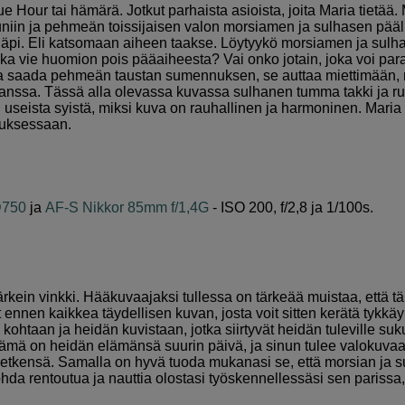
e Hour tai hämärä. Jotkut parhaista asioista, joita Maria tietää.
uniin ja pehmeän toissijaisen valon morsiamen ja sulhasen pääll
 läpi. Eli katsomaan aiheen taakse. Löytyykö morsiamen ja sulh
joka vie huomion pois pääaiheesta? Vai onko jotain, joka voi par
ja saada pehmeän taustan sumennuksen, se auttaa miettimään, 
nssa. Tässä alla olevassa kuvassa sulhanen tumma takki ja rus
i useista syistä, miksi kuva on rauhallinen ja harmoninen. Maria
auksessaan.
D750
ja
AF-S Nikkor 85mm f/1,4G
- ISO 200, f/2,8 ja 1/100s.
kein vinkki. Hääkuvaajaksi tullessa on tärkeää muistaa, että t
t ennen kaikkea täydellisen kuvan, josta voit sitten kerätä tykk
ohtaan ja heidän kuvistaan, jotka siirtyvät heidän tuleville suku
Tämä on heidän elämänsä suurin päivä, ja sinun tulee valokuvaa
hetkensä. Samalla on hyvä tuoda mukanasi se, että morsian ja s
da rentoutua ja nauttia olostasi työskennellessäsi sen parissa, 