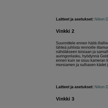
Laitteet ja asetukset:
Nikon 
Vinkki 2
Suunnittele ennen häitä illal
lähteä juhlista rennoille iltamu
nähdäkseen toisiaan ja samalla 
auringonlasku, hyödynnä Golden
ennen kuin se osuu kameran lins
morsiamen ja sulhasen kädet j
Laitteet ja asetukset:
Nikon 
Vinkki 3