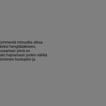
ikymmentä minuuttia aikaa
etkeksi hengittääkseen,
s kuvaamasi yönä on
alo hajoamaan jonkin väliltä
örröinen huntupilvi ja