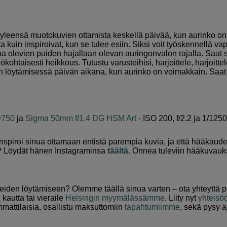
yleensä muotokuvien ottamista keskellä päivää, kun aurinko o
kuin inspiroivat, kun se tulee esiin. Siksi voit työskennellä vap
kana olevien puiden hajallaan olevan auringonvalon rajalla. Saat
kohtaisesti heikkous. Tutustu varusteihisi, harjoittele, harjoittele
en löytämisessä päivän aikana, kun aurinko on voimakkain. Saat
D750
ja
Sigma 50mm f/1,4 DG HSM Art
- ISO 200, f/2.2 ja 1/1250
spiroi sinua ottamaan entistä parempia kuvia, ja että hääkaudes
a? Löydät hänen Instagraminsa
täältä
. Onnea tuleviin hääkuvauks
tteiden löytämiseen? Olemme täällä sinua varten – ota yhteyttä
n
kautta tai vieraile
Helsingin myymälässämme
. Liity nyt
yhteis
attilaisia, osallistu maksuttomiin
tapahtumiimme
, sekä pysy a