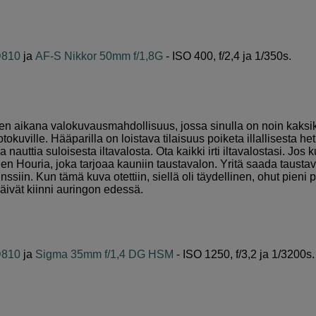
D810
ja
AF-S Nikkor 50mm f/1,8G
- ISO 400, f/2,4 ja 1/350s.
lisen aikana valokuvausmahdollisuus, jossa sinulla on noin kaks
otokuville. Hääparilla on loistava tilaisuus poiketa illallisesta h
nauttia suloisesta iltavalosta. Ota kaikki irti iltavalostasi. Jo
 Houria, joka tarjoaa kauniin taustavalon. Yritä saada taustav
siin. Kun tämä kuva otettiin, siellä oli täydellinen, ohut pieni p
äivät kiinni auringon edessä.
D810
ja
Sigma 35mm f/1,4 DG HSM
- ISO 1250, f/3,2 ja 1/3200s.