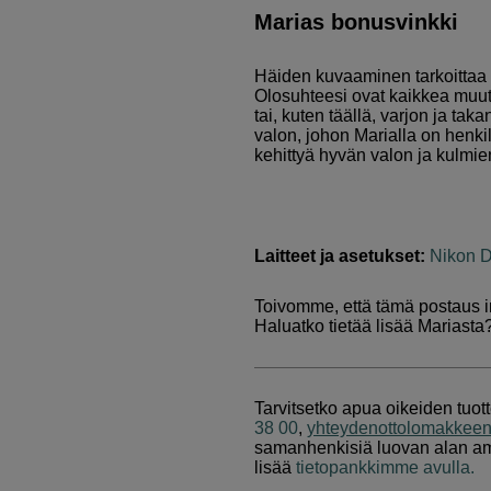
Marias bonusvinkki
Häiden kuvaaminen tarkoittaa 
Olosuhteesi ovat kaikkea muuta 
tai, kuten täällä, varjon ja ta
valon, johon Marialla on henkilö
kehittyä hyvän valon ja kulmi
Laitteet ja asetukset:
Nikon 
Toivomme, että tämä postaus in
Haluatko tietää lisää Mariast
Tarvitsetko apua oikeiden tuo
38 00
,
yhteydenottolomakkee
samanhenkisiä luovan alan amm
lisää
tietopankkimme avulla.