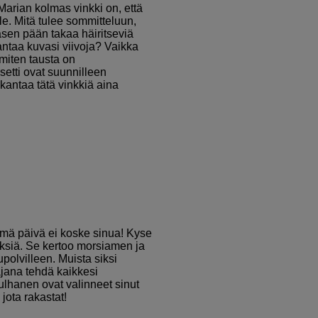
 Marian kolmas vinkki on, että
e. Mitä tulee sommitteluun,
asen pään takaa häiritseviä
antaa kuvasi viivoja? Vaikka
miten tausta on
etti ovat suunnilleen
 kantaa tätä vinkkiä aina
ämä päivä ei koske sinua! Kyse
äyksiä. Se kertoo morsiamen ja
polvilleen. Muista siksi
jana tehdä kaikkesi
ulhanen ovat valinneet sinut
jota rakastat!