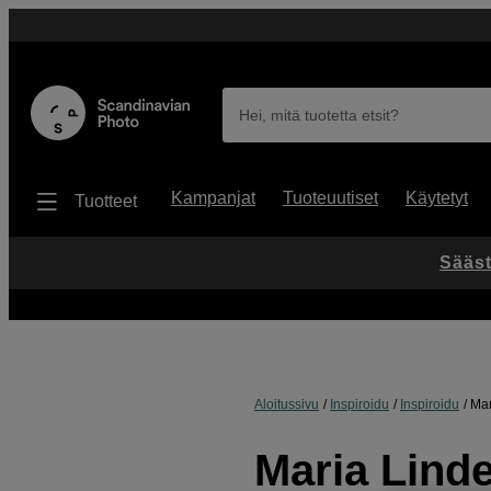
Hei, mitä tuotetta etsit?
Kampanjat
Tuoteuutiset
Käytetyt
Tuotteet
Sääst
Aloitussivu
Inspiroidu
Inspiroidu
Mar
Maria Linde