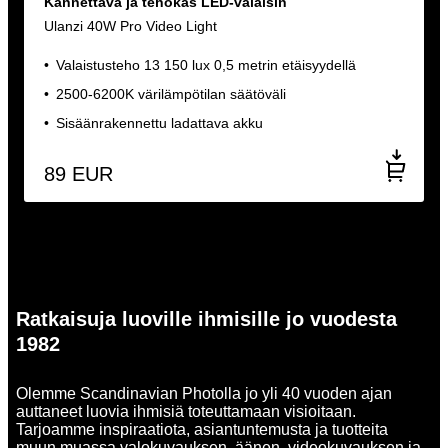
Kannettava ja tehokas LED-valaisin
Ulanzi 40W Pro Video Light
Valaistusteho 13 150 lux 0,5 metrin etäisyydellä
2500-6200K värilämpötilan säätöväli
Sisäänrakennettu ladattava akku
89
EUR
Ratkaisuja luoville ihmisille jo vuodesta
1982
Olemme Scandinavian Photolla jo yli 40 vuoden ajan
auttaneet luovia ihmisiä toteuttamaan visioitaan.
Tarjoamme inspiraatiota, asiantuntemusta ja tuotteita
muun muassa valokuvauksen, äänen, videokuvauksen ja