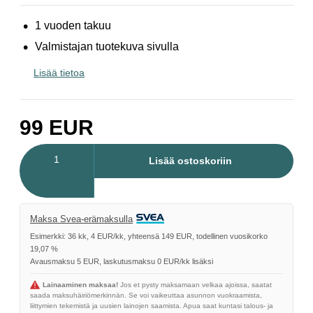
1 vuoden takuu
Valmistajan tuotekuva sivulla
Lisää tietoa
99
EUR
Määrä
Lisää ostoskoriin
Maksa Svea-erämaksulla
Esimerkki: 36 kk, 4 EUR/kk, yhteensä 149 EUR, todellinen vuosikorko
19,07 %
Avausmaksu 5 EUR, laskutusmaksu 0 EUR/kk lisäksi
Lainaaminen maksaa!
Jos et pysty maksamaan velkaa ajoissa, saatat
saada maksuhäiriömerkinnän. Se voi vaikeuttaa asunnon vuokraamista,
liittymien tekemistä ja uusien lainojen saamista. Apua saat kuntasi talous- ja