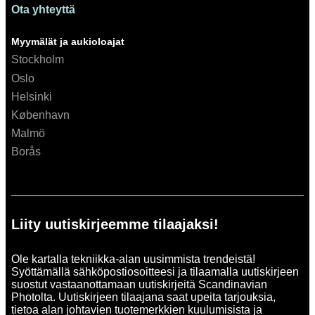
Ota yhteyttä
Myymälät ja aukioloajat
Stockholm
Oslo
Helsinki
København
Malmö
Borås
Liity uutiskirjeemme tilaajaksi!
Ole kartalla tekniikka-alan uusimmista trendeistä!
Syöttämällä sähköpostiosoitteesi ja tilaamalla uutiskirjeen
suostut vastaanottamaan uutiskirjeitä Scandinavian
Photolta. Uutiskirjeen tilaajana saat upeita tarjouksia,
tietoa alan johtavien tuotemerkkien kuulumisista ja