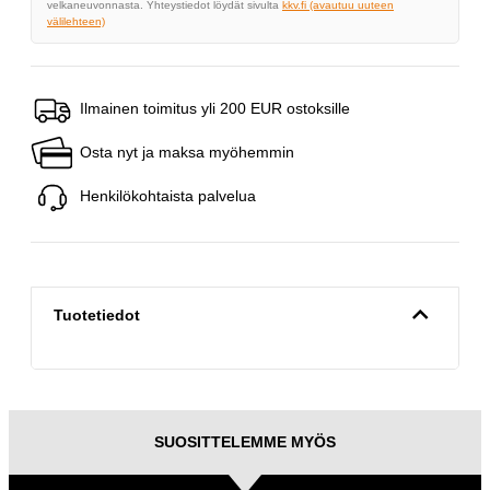
velkaneuvonnasta. Yhteystiedot löydät sivulta
kkv.fi (avautuu uuteen
välilehteen)
Ilmainen toimitus yli 200 EUR ostoksille
Osta nyt ja maksa myöhemmin
Henkilökohtaista palvelua
Tuotetiedot
SUOSITTELEMME MYÖS