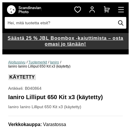
Hei, mitä tuotetta etsit?
Säästä 25 % JBL Boombox -kaiuttimista – osta
omasi jo tänään!
Aloitussivu
Tuotemerkit
Ianiro
Ianiro Ianiro Lilliput 650 Kit x3 (käytetty)
KÄYTETTY
Artikkeli: B040864
Ianiro Lilliput 650 Kit x3 (käytetty)
Ianiro
Ianiro Lilliput 650 Kit x3 (käytetty)
Verkkokauppa
:
Varastossa