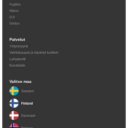
Fujifilm
Nikon
DJI
Godox
Palvelut
Yritysmyynti
Vaihtokaupat ja käytetyt tuotteet
Lahjakortti
Kuvataide
Valitse maa
Sweden
Finland
Denmark
Norway