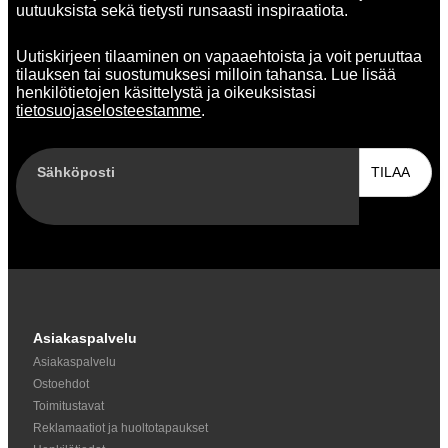
uutuuksista sekä tietysti runsaasti inspiraatiota.
Uutiskirjeen tilaaminen on vapaaehtoista ja voit peruuttaa
tilauksen tai suostumuksesi milloin tahansa. Lue lisää
henkilötietojen käsittelystä ja oikeuksistasi
tietosuojaselosteestamme
.
Sähköposti
TILAA
Asiakaspalvelu
Asiakaspalvelu
Ostoehdot
Toimitustavat
Reklamaatiot ja huoltotapaukset