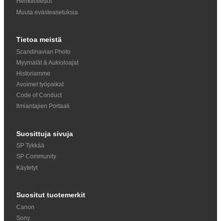
Henkilötiedot
Muuta evästeasetuksia
Tietoa meistä
Scandinavian Photo
Myymälät & Aukioloajat
Historiamme
Avoimet työpaikat
Code of Conduct
Ilmiantajien Portaali
Suosittuja sivuja
SP Tykkää
SP Community
Käytetyt
Suositut tuotemerkit
Canon
Sony