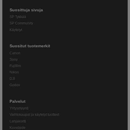
Suosittuja sivuja
SP Tykkää
SP Community
Käytetyt
Suositut tuotemerkit
Canon
Sony
Fujifilm
Nikon
DJI
Godox
Palvelut
Yritysmyynti
Vaihtokaupat ja käytetyt tuotteet
Lahjakortti
Kuvataide