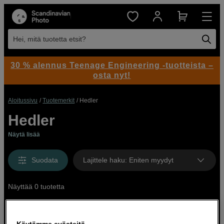
Hei, mitä tuotetta etsit?
30 % alennus Teenage Engineering -tuotteista –
osta nyt!
Aloitussivu
Tuotemerkit
Hedler
Hedler
Näytä lisää
Suodata
Lajittele haku
:
Eniten myydyt
Näyttää 0 tuotetta
Käytämme evästeitä