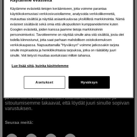
Käytämme evästeitä tietojen keräämiseen, jotta voimme parantaa
käyttökokemustasi verkkosivustollamme, analysoida verkkoliikennettä,
mukauttaa sisältöä ja näyttää asiaankuuluvaa yksilöllistä markkinointia. Nämä
Ratkaisuja luoville ihmisille jo vuodesta
evästeet sisältävät sekä omia että ulkopuolisten kumppaneidemme kuten
Googlen evästeitä, joiden kanssa jaamme tietoja markkinoinnin
1982
personoimiseksi. Tavoitteemme on näyttää sinulle aina sitä sisältöä, josta olet
todella kiinnostunut, jotta saat parhaan mahdollisen ostokokemuksen
verkkokaupassa. Napsauttamalla "Hyväksyn" voimme jatkossakin tarjota
Olemme Scandinavian Photolla jo yli 40 vuoden ajan
sinulle inspiraatiota ja henkilökohtaisia tarjouksia, jotka on räätälöity juuri
auttaneet luovia ihmisiä toteuttamaan visioitaan.
sinulle. Voit tietysti muuttaa asetuksiasi milloin tahansa.
Tarjoamme inspiraatiota, asiantuntemusta ja tuotteita
muun muassa valokuvauksen, äänen, videokuvauksen ja
Lue lisää siitä, kuinka käsittelemme
teknologian tarpeisiin. Palvelemme myös elokuvan,
musiikin ja taiteen harrastajia. Oikeilla työkaluilla ideat
muuttuvat todellisuudeksi. Autamme sinua valitsemaan
Asetukset
Hyväksyn
tuotteet, jotka vastaavat tarpeitasi. Tarjoamme
korkealaatuisten tuotteiden lisäksi myös henkilökohtaista
ja asiantuntevaa palvelua. Asiantuntemuksemme ja
sitoutumisemme takaavat, että löydät juuri sinulle sopivan
varustuksen.
Seuraa meitä: