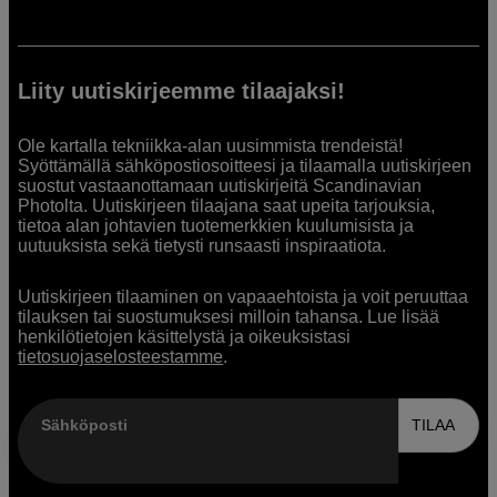
Liity uutiskirjeemme tilaajaksi!
Ole kartalla tekniikka-alan uusimmista trendeistä!
Syöttämällä sähköpostiosoitteesi ja tilaamalla uutiskirjeen
suostut vastaanottamaan uutiskirjeitä Scandinavian
Photolta. Uutiskirjeen tilaajana saat upeita tarjouksia,
tietoa alan johtavien tuotemerkkien kuulumisista ja
uutuuksista sekä tietysti runsaasti inspiraatiota.
Uutiskirjeen tilaaminen on vapaaehtoista ja voit peruuttaa
tilauksen tai suostumuksesi milloin tahansa. Lue lisää
henkilötietojen käsittelystä ja oikeuksistasi
tietosuojaselosteestamme
.
Sähköposti
TILAA