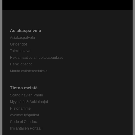
Asiakaspalvelu
Asiakaspalvelu
Ostoehdot
Toimitustavat
Reklamaatiot ja huoltotapaukset
Henkilötiedot
Muuta evästeasetuksia
Tietoa meistä
Scandinavian Photo
Myymälät & Aukioloajat
Historiamme
Avoimet työpaikat
Code of Conduct
Ilmiantajien Portaali