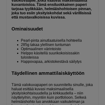
valokuvaajille, jotka vaativat maksimaalista
kuvantoistoa. Tämä ensiluokkainen paperi
tarjoaa tyylikkään, helmiäishohtoisen pinnan,
joka tuo esiin yksityiskohdat sekä värillisissä
että mustavalkoisissa kuvissa.
Ominaisuudet
Pearl-pinta ainutlaatuisella hohteella
285g takaa ylellisen tuntuman
Optimaalinen värintoisto
Helppo käsitellä suurikokoisissakin
tulosteissa
Happovapaa, arkistokestävä säilytys
Täydellinen ammattilaiskäyttöön
Tämä valokuvapaperi on suunniteltu sinulle, joka
haluat esittää kuvasi maksimaalisella
yksityiskohtaisuudella ja kirkkaudella – niin
näyttelyihin, myyntiin kuin portfolioon. Selkeä
helmiäishohto luo arvokkaan vaikutelman ja