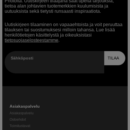
Photolta. Uutiskirjeen tilaajana saat upeita tarjouksia,
tietoa alan johtavien tuotemerkkien kuulumisista ja
uutuuksista sekä tietysti runsaasti inspiraatiota.
Uutiskirjeen tilaaminen on vapaaehtoista ja voit peruuttaa
tilauksen tai suostumuksesi milloin tahansa. Lue lisää
henkilötietojen käsittelystä ja oikeuksistasi
tietosuojaselosteestamme
.
Sähköposti
TILAA
Asiakaspalvelu
Asiakaspalvelu
Ostoehdot
Toimitustavat