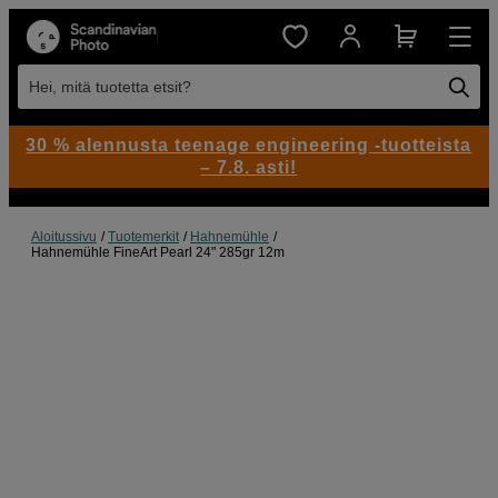
Hei, mitä tuotetta etsit?
30 % alennusta teenage engineering -tuotteista
– 7.8. asti!
Aloitussivu
Tuotemerkit
Hahnemühle
Hahnemühle FineArt Pearl 24" 285gr 12m