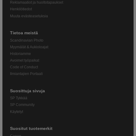
Reklamaatiot ja huoltotapaukset
Henkilötiedot
Muuta evästeasetuksia
Tietoa meistä
Scandinavian Photo
Myymälät & Aukioloajat
Historiamme
Avoimet työpaikat
Code of Conduct
Ilmiantajien Portaali
Suosittuja sivuja
SP Tykkää
SP Community
Käytetyt
Suositut tuotemerkit
Canon