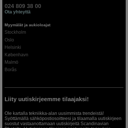
024 809 38 00
Ota yhteyttä
Myymälät ja aukioloajat
Stockholm
Oslo
Helsinki
København
Malmö
Borås
Liity uutiskirjeemme tilaajaksi!
Ole kartalla tekniikka-alan uusimmista trendeistä!
Syöttämällä sähköpostiosoitteesi ja tilaamalla uutiskirjeen
suostut vastaanottamaan uutiskirjeitä Scandinavian