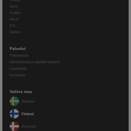
Sony
Fujifilm
Nikon
DJI
Godox
Palvelut
Yritysmyynti
Vaihtokaupat ja käytetyt tuotteet
Lahjakortti
Kuvataide
Valitse maa
Sweden
Finland
Denmark