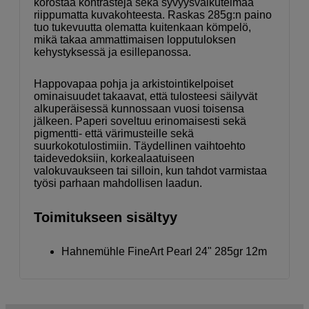
korostaa kontrasteja sekä syvyysvaikutelmaa
riippumatta kuvakohteesta. Raskas 285g:n paino
tuo tukevuutta olematta kuitenkaan kömpelö,
mikä takaa ammattimaisen lopputuloksen
kehystyksessä ja esillepanossa.
Happovapaa pohja ja arkistointikelpoiset
ominaisuudet takaavat, että tulosteesi säilyvät
alkuperäisessä kunnossaan vuosi toisensa
jälkeen. Paperi soveltuu erinomaisesti sekä
pigmentti- että värimusteille sekä
suurkokotulostimiin. Täydellinen vaihtoehto
taidevedoksiin, korkealaatuiseen
valokuvaukseen tai silloin, kun tahdot varmistaa
työsi parhaan mahdollisen laadun.
Toimitukseen sisältyy
Hahnemühle FineArt Pearl 24" 285gr 12m