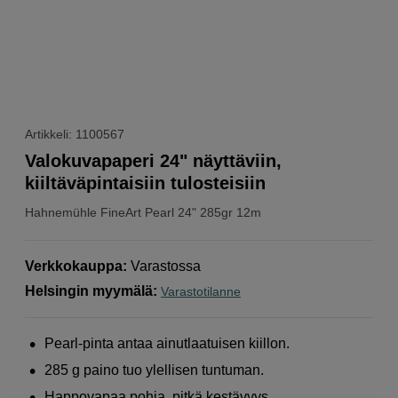
Artikkeli: 1100567
Valokuvapaperi 24" näyttäviin,
kiiltäväpintaisiin tulosteisiin
Hahnemühle
FineArt Pearl 24" 285gr 12m
Verkkokauppa
:
Varastossa
Helsingin myymälä
:
Varastotilanne
Pearl-pinta antaa ainutlaatuisen kiillon.
285 g paino tuo ylellisen tuntuman.
Happovapaa pohja, pitkä kestävyys.