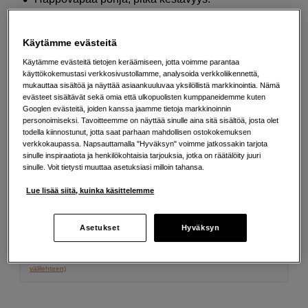
Lisää tietoa
Käytämme evästeitä
Käytämme evästeitä tietojen keräämiseen, jotta voimme parantaa
219
EUR
käyttökokemustasi verkkosivustollamme, analysoida verkkoliikennettä,
mukauttaa sisältöä ja näyttää asiaankuuluvaa yksilöllistä markkinointia. Nämä
evästeet sisältävät sekä omia että ulkopuolisten kumppaneidemme kuten
Määrä
Lisää ostoskoriin
Googlen evästeitä, joiden kanssa jaamme tietoja markkinoinnin
personoimiseksi. Tavoitteemme on näyttää sinulle aina sitä sisältöä, josta olet
todella kiinnostunut, jotta saat parhaan mahdollisen ostokokemuksen
verkkokaupassa. Napsauttamalla "Hyväksyn" voimme jatkossakin tarjota
sinulle inspiraatiota ja henkilökohtaisia tarjouksia, jotka on räätälöity juuri
Maksa Svea-erämaksulla
sinulle. Voit tietysti muuttaa asetuksiasi milloin tahansa.
Esimerkki: 36 kk, 8 EUR/kk, yhteensä 293 EUR, todellinen vuosikorko
Lue lisää siitä, kuinka käsittelemme
19,07 %
Avausmaksu 5 EUR, laskutusmaksu 0 EUR/kk lisäksi
Lainaaminen maksaa!
Jos et pysty maksamaan velkaa ajoissa, saatat
Asetukset
Hyväksyn
saada maksuhäiriömerkinnän. Se voi vaikeuttaa asunnon vuokraamista,
liittymien tekemistä ja uusien lainojen saamista. Apua saat kuntasi talous- ja
velkaneuvonnasta. Yhteystiedot löydät sivulta
kkv.fi (avautuu uuteen
välilehteen)