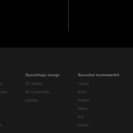
Suosittuja sivuja
Suositut tuotemerkit
to
SP Tykkää
Canon
oajat
SP Community
Sony
Käytetyt
Fujifilm
Nikon
DJI
li
Godox