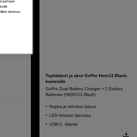
aat parhaan
nulle
milloin tahansa.
k)
Tuplalaturi ja akut GoPro Hero13 Black-
kameralle
GoPro Dual Battery Charger + 2 Enduro
Batteries (HERO13 Black)
Nopea ja tehokas lataus
LED-ilmaisin laturissa
USB-C -liitäntä