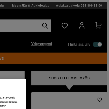
ity
Myymälät & Aukioloajat
Asiakaspalvelu
024 809 38 00
Yritysmyynti
Hinta sis. alv
yt!
SUOSITTELEMME MYÖS
e, analysoida
sisältävät sekä
ero13
oinnin