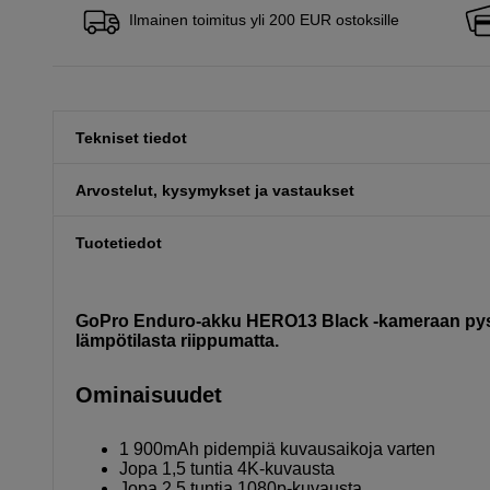
Ilmainen toimitus yli 200 EUR ostoksille
Tekniset tiedot
Arvostelut, kysymykset ja vastaukset
Tuotetiedot
GoPro Enduro-akku HERO13 Black -kameraan pysyy
lämpötilasta riippumatta.
Ominaisuudet
1 900mAh pidempiä kuvausaikoja varten
Jopa 1,5 tuntia 4K-kuvausta
Jopa 2,5 tuntia 1080p-kuvausta