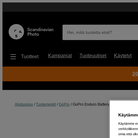
Hei, mitä tuotetta etsit?
Kampanjat
Tuoteuutiset
Käytetyt
Tuotteet
30
Aloitussivu
Tuotemerkit
GoPro
GoPro Enduro Battery 2-Pack (HERO13
Käytämme
Käytämme evä
verkkoliikenn
omia että ul