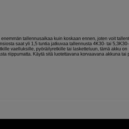
nemmän tallennusaikaa kuin koskaan ennen, joten voit tallen
siosta saat yli 1,5 tuntia jatkuvaa tallennusta 4K30- tai 5,3K30-
tkille vaelluksille, pyöräilyretkille tai lasketteluun, tämä akku on
sta riippumatta. Käytä sitä luotettavana korvaavana akkuna tai 