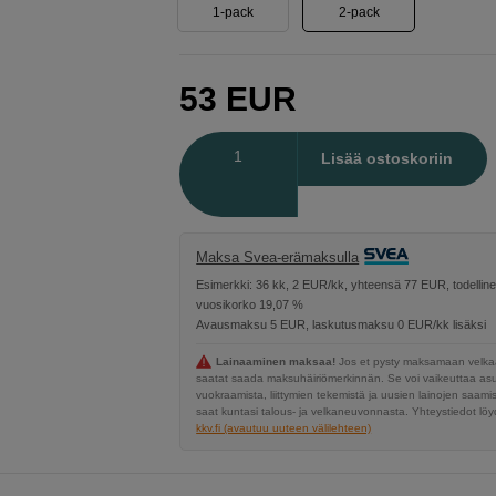
1-pack
2-pack
53
EUR
Määrä
Lisää ostoskoriin
Maksa Svea-erämaksulla
Esimerkki: 36 kk, 2 EUR/kk, yhteensä 77 EUR, todellin
vuosikorko 19,07 %
Avausmaksu 5 EUR, laskutusmaksu 0 EUR/kk lisäksi
Lainaaminen maksaa!
Jos et pysty maksamaan velkaa
saatat saada maksuhäiriömerkinnän. Se voi vaikeuttaa a
vuokraamista, liittymien tekemistä ja uusien lainojen saami
saat kuntasi talous- ja velkaneuvonnasta. Yhteystiedot löyd
kkv.fi (avautuu uuteen välilehteen)