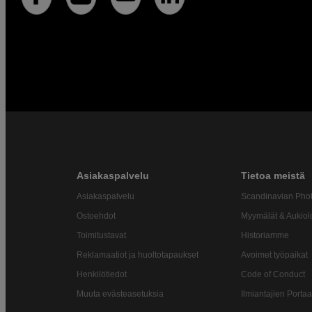
Asiakaspalvelu
Tietoa meistä
Asiakaspalvelu
Scandinavian Pho
Ostoehdot
Myymälät & Aukiol
Toimitustavat
Historiamme
Reklamaatiot ja huoltotapaukset
Avoimet työpaikat
Henkilötiedot
Code of Conduct
Muuta evästeasetuksia
Ilmiantajien Portaa