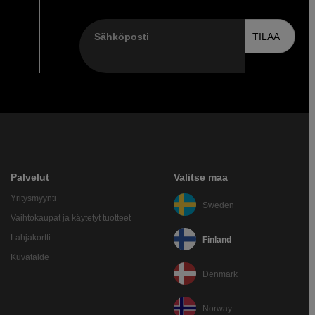
Sähköposti
TILAA
Palvelut
Valitse maa
Yritysmyynti
Sweden
Vaihtokaupat ja käytetyt tuotteet
Lahjakortti
Finland
Kuvataide
Denmark
Norway