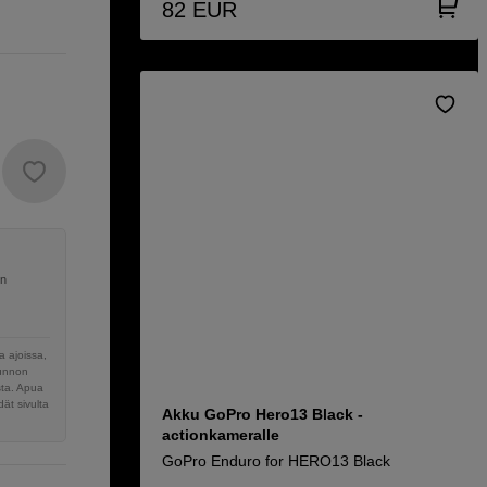
82
EUR
en
 ajoissa,
sunnon
sta. Apua
ät sivulta
Akku GoPro Hero13 Black -
actionkameralle
GoPro Enduro for HERO13 Black