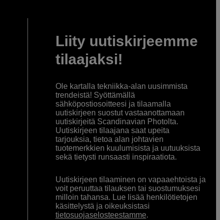
Liity uutiskirjeemme
tilaajaksi!
Ole kartalla tekniikka-alan uusimmista
trendeistä! Syöttämällä
sähköpostiosoitteesi ja tilaamalla
uutiskirjeen suostut vastaanottamaan
uutiskirjeitä Scandinavian Photolta.
Uutiskirjeen tilaajana saat upeita
tarjouksia, tietoa alan johtavien
tuotemerkkien kuulumisista ja uutuuksista
sekä tietysti runsaasti inspiraatiota.
Uutiskirjeen tilaaminen on vapaaehtoista ja
voit peruuttaa tilauksen tai suostumuksesi
milloin tahansa. Lue lisää henkilötietojen
käsittelystä ja oikeuksistasi
tietosuojaselosteestamme
.