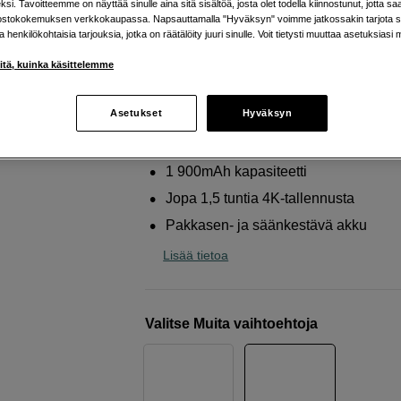
si. Tavoitteemme on näyttää sinulle aina sitä sisältöä, josta olet todella kiinnostunut, jotta s
Black -kameraan
ostokokemuksen verkkokaupassa. Napsauttamalla "Hyväksyn" voimme jatkossakin tarjota si
ja henkilökohtaisia tarjouksia, jotka on räätälöity juuri sinulle. Voit tietysti muuttaa asetuksiasi 
GoPro
Enduro Battery 2-Pack (HERO13 Blac
iitä, kuinka käsittelemme
Verkkokauppa
:
Varastossa
Asetukset
Hyväksyn
Helsingin myymälä
:
Varastotilanne
1 900mAh kapasiteetti
Jopa 1,5 tuntia 4K-tallennusta
Pakkasen- ja säänkestävä akku
Lisää tietoa
Valitse Muita vaihtoehtoja