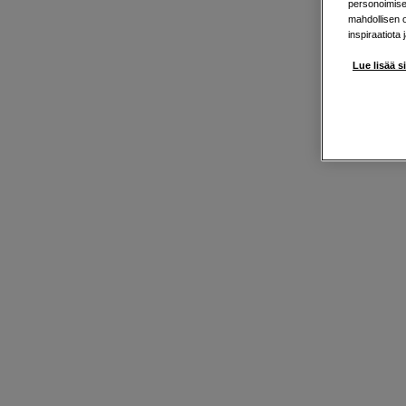
personoimisek
mahdollisen 
inspiraatiota 
Lue lisää s