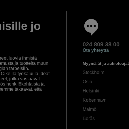
isille jo
024 809 38 00
Ota yhteyttä
eet luovia ihmisiä
emusta ja tuotteita muun
Myymälät ja aukioloajat
an tarpeisiin.
Stockholm
ikeilla työkaluilla ideat
eet, jotka vastaavat
Oslo
yös henkilökohtaista ja
semme takaavat, että
Helsinki
København
Malmö
Borås