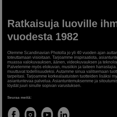
Ratkaisuja luoville ihm
vuodesta 1982
Olemme Scandinavian Photolla jo yli 40 vuoden ajan auttan
toteuttamaan visioitaan. Tarjoamme inspiraatiota, asiantunt
muassa valokuvauksen, äänen, videokuvauksen ja teknologi
Palvelemme myös elokuvan, musiikin ja taiteen harrastajia. O
muuttuvat todellisuudeksi. Autamme sinua valitsemaan tuott
tarpeitasi. Tarjoamme korkealaatuisten tuotteiden lisäksi m
asiantuntevaa palvelua. Asiantuntemuksemme ja sitoutumi
löydät juuri sinulle sopivan varustuksen.
Seuraa meitä: