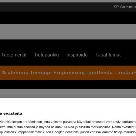
SP Commun
Tuotemerkit
Tietopankki
Inspiroidu
Tapahtumat
 % alennus Teenage Engineering -tuotteista – osta n
 Black)
 evästeitä
steitä tietojen keräämiseen, jotta voimme parantaa käyttökokemustasi verkkosivustollamm
Artikkeli: 1101534
että, mukauttaa sisältöä ja näyttää asiaankuuluvaa yksilöllistä markkinointia. Nämä evästeet 
2 kpl Enduro-akkuja GoPro H
kopuolisten kumppaneidemme kuten Googlen evästeitä, joiden kanssa jaamme tietoja markkin