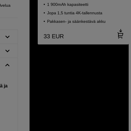
1 900mAh kapasiteetti
lvelua
Jopa 1,5 tuntia 4K-tallennusta
Pakkasen- ja säänkestävä akku
33
EUR
ä ja