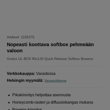
Artikkeli: 1105375
Nopeasti koottava softbox pehmeään
valoon
Godox
UL-BOX 90x120 Quick Release Softbox Bowens
Verkkokauppa
:
Varastossa
Helsingin myymälä
:
Varastotilanne
Pikakiinnitys helpottaa asennusta
Honeycomb-rasteri ja diffuusiokangas mukana
Bowens-kiinnitys