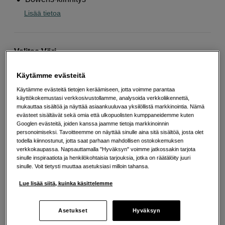
Lisää tietoa
Valitse Väri
Käytämme evästeitä
Käytämme evästeitä tietojen keräämiseen, jotta voimme parantaa
käyttökokemustasi verkkosivustollamme, analysoida verkkoliikennettä,
30 x 120cm
90 x 120 cm
mukauttaa sisältöä ja näyttää asiaankuuluvaa yksilöllistä markkinointia. Nämä
evästeet sisältävät sekä omia että ulkopuolisten kumppaneidemme kuten
Googlen evästeitä, joiden kanssa jaamme tietoja markkinoinnin
personoimiseksi. Tavoitteemme on näyttää sinulle aina sitä sisältöä, josta olet
89
EUR
todella kiinnostunut, jotta saat parhaan mahdollisen ostokokemuksen
verkkokaupassa. Napsauttamalla "Hyväksyn" voimme jatkossakin tarjota
sinulle inspiraatiota ja henkilökohtaisia tarjouksia, jotka on räätälöity juuri
Määrä
sinulle. Voit tietysti muuttaa asetuksiasi milloin tahansa.
Lisää ostoskoriin
Lue lisää siitä, kuinka käsittelemme
Maksa Svea-erämaksulla
Asetukset
Hyväksyn
Esimerkki: 36 kk, 3 EUR/kk, yhteensä 113 EUR, todellinen vuosikorko