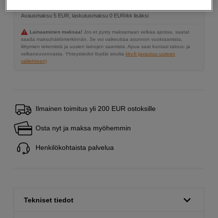
19,07 %
Avausmaksu 5 EUR, laskutusmaksu 0 EUR/kk lisäksi
Lainaaminen maksaa!
Jos et pysty maksamaan velkaa ajoissa, saatat
saada maksuhäiriömerkinnän. Se voi vaikeuttaa asunnon vuokraamista,
liittymien tekemistä ja uusien lainojen saamista. Apua saat kuntasi talous- ja
velkaneuvonnasta. Yhteystiedot löydät sivulta
kkv.fi (avautuu uuteen
välilehteen)
Ilmainen toimitus yli 200 EUR ostoksille
Osta nyt ja maksa myöhemmin
Henkilökohtaista palvelua
Tekniset tiedot