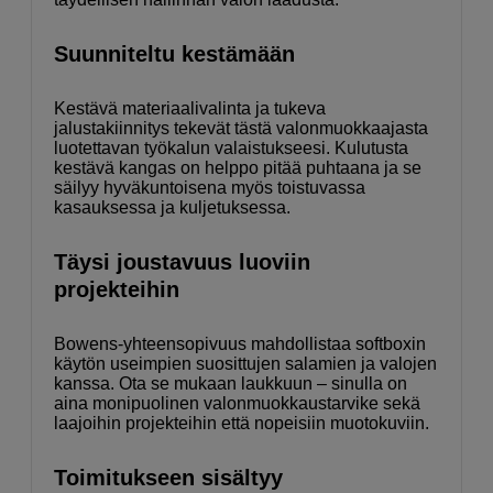
Suunniteltu kestämään
Kestävä materiaalivalinta ja tukeva
jalustakiinnitys tekevät tästä valonmuokkaajasta
luotettavan työkalun valaistukseesi. Kulutusta
kestävä kangas on helppo pitää puhtaana ja se
säilyy hyväkuntoisena myös toistuvassa
kasauksessa ja kuljetuksessa.
Täysi joustavuus luoviin
projekteihin
Bowens-yhteensopivuus mahdollistaa softboxin
käytön useimpien suosittujen salamien ja valojen
kanssa. Ota se mukaan laukkuun – sinulla on
aina monipuolinen valonmuokkaustarvike sekä
laajoihin projekteihin että nopeisiin muotokuviin.
Toimitukseen sisältyy