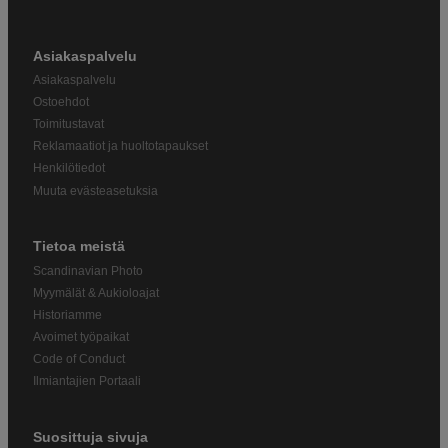
Asiakaspalvelu
Asiakaspalvelu
Ostoehdot
Toimitustavat
Reklamaatiot ja huoltotapaukset
Henkilötiedot
Muuta evästeasetuksia
Tietoa meistä
Scandinavian Photo
Myymälät & Aukioloajat
Historiamme
Avoimet työpaikat
Code of Conduct
Ilmiantajien Portaali
Suosittuja sivuja