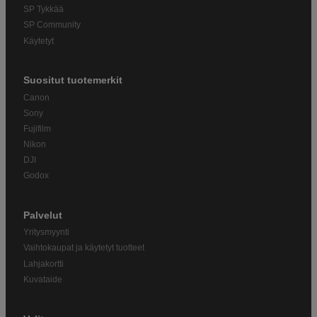
SP Tykkää
SP Community
Käytetyt
Suositut tuotemerkit
Canon
Sony
Fujifilm
Nikon
DJI
Godox
Palvelut
Yritysmyynti
Vaihtokaupat ja käytetyt tuotteet
Lahjakortti
Kuvataide