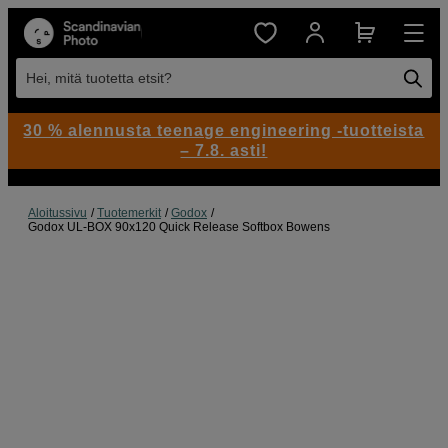
Hei, mitä tuotetta etsit?
30 % alennusta teenage engineering -tuotteista
– 7.8. asti!
Aloitussivu
Tuotemerkit
Godox
Godox UL-BOX 90x120 Quick Release Softbox Bowens