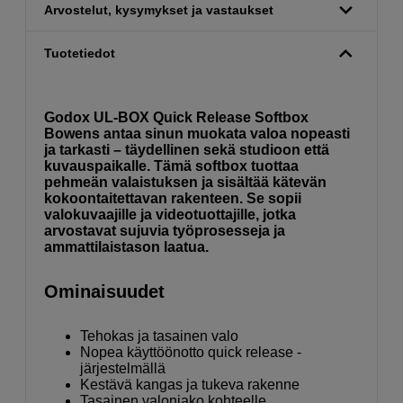
Arvostelut, kysymykset ja vastaukset
Tuotetiedot
Godox UL-BOX Quick Release Softbox
Bowens antaa sinun muokata valoa nopeasti
ja tarkasti – täydellinen sekä studioon että
kuvauspaikalle. Tämä softbox tuottaa
pehmeän valaistuksen ja sisältää kätevän
kokoontaitettavan rakenteen. Se sopii
valokuvaajille ja videotuottajille, jotka
arvostavat sujuvia työprosesseja ja
ammattilaistason laatua.
Ominaisuudet
Tehokas ja tasainen valo
Nopea käyttöönotto quick release -
järjestelmällä
Kestävä kangas ja tukeva rakenne
Tasainen valonjako kohteelle