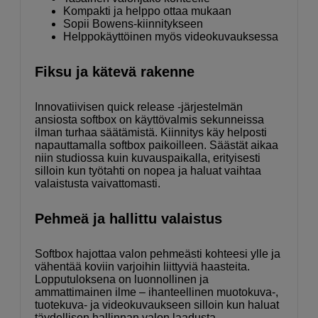
Kompakti ja helppo ottaa mukaan
Sopii Bowens-kiinnitykseen
Helppokäyttöinen myös videokuvauksessa
Fiksu ja kätevä rakenne
Innovatiivisen quick release -järjestelmän
ansiosta softbox on käyttövalmis sekunneissa
ilman turhaa säätämistä. Kiinnitys käy helposti
napauttamalla softbox paikoilleen. Säästät aikaa
niin studiossa kuin kuvauspaikalla, erityisesti
silloin kun työtahti on nopea ja haluat vaihtaa
valaistusta vaivattomasti.
Pehmeä ja hallittu valaistus
Softbox hajottaa valon pehmeästi kohteesi ylle ja
vähentää koviin varjoihin liittyviä haasteita.
Lopputuloksena on luonnollinen ja
ammattimainen ilme – ihanteellinen muotokuva-,
tuotekuva- ja videokuvaukseen silloin kun haluat
täydellisen hallinnan valon laadusta.