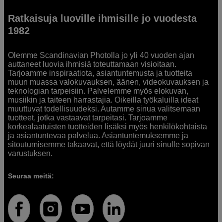
Ratkaisuja luoville ihmisille jo vuodesta
1982
Olemme Scandinavian Photolla jo yli 40 vuoden ajan
auttaneet luovia ihmisiä toteuttamaan visioitaan.
Tarjoamme inspiraatiota, asiantuntemusta ja tuotteita
muun muassa valokuvauksen, äänen, videokuvauksen ja
teknologian tarpeisiin. Palvelemme myös elokuvan,
musiikin ja taiteen harrastajia. Oikeilla työkaluilla ideat
muuttuvat todellisuudeksi. Autamme sinua valitsemaan
tuotteet, jotka vastaavat tarpeitasi. Tarjoamme
korkealaatuisten tuotteiden lisäksi myös henkilökohtaista
ja asiantuntevaa palvelua. Asiantuntemuksemme ja
sitoutumisemme takaavat, että löydät juuri sinulle sopivan
varustuksen.
Seuraa meitä: