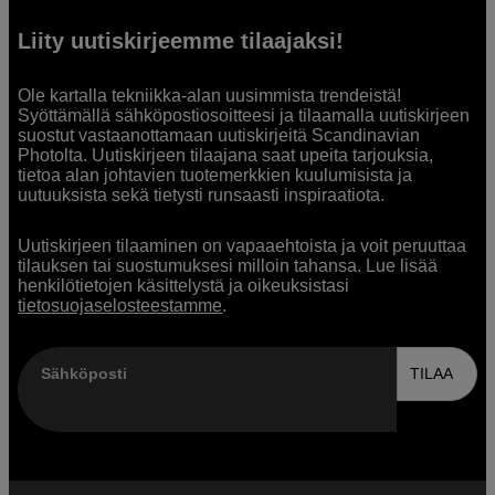
Liity uutiskirjeemme tilaajaksi!
Ole kartalla tekniikka-alan uusimmista trendeistä!
Syöttämällä sähköpostiosoitteesi ja tilaamalla uutiskirjeen
suostut vastaanottamaan uutiskirjeitä Scandinavian
Photolta. Uutiskirjeen tilaajana saat upeita tarjouksia,
tietoa alan johtavien tuotemerkkien kuulumisista ja
uutuuksista sekä tietysti runsaasti inspiraatiota.
Uutiskirjeen tilaaminen on vapaaehtoista ja voit peruuttaa
tilauksen tai suostumuksesi milloin tahansa. Lue lisää
henkilötietojen käsittelystä ja oikeuksistasi
tietosuojaselosteestamme
.
Sähköposti
TILAA