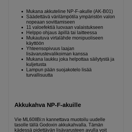
Mukana akkuteline NP-F-akulle (AK-B01)
Säädettävä värilämpötila ympäristön valon
nopeaan sovittamiseen
11 valoefektiä luovaan valaistukseen
Helppo ohjaus äpillä tai laitteessa
Mukautuva virtalähde monipuoliseen
käyttöön
Yhteensopivuus laajan
lisävarustevalikoiman kanssa
Mukana laukku joka helpottaa säilytystä ja
kuljetusta
Lampun pään suojakotelo lisää
turvallisuutta
Akkukahva NP-F-akuille
Vie ML60IIBi:n kannettava muotoilu uudelle
tasolle tällä Godoxin akkukahvalla. Tämän
kädessä pidettävän lisävarusteen avulla voit