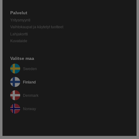
Palvelut
Yritysmyynti
Vaihtokaupat ja käytetyt tuotteet
Lahjakortti
Kuvataide
Valitse maa
Sweden
Finland
Denmark
Norway