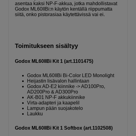
asentaa kaksi NP-F-akkua, jotka mahdollistavat
Godox ML60IIBi:n käytön kentällä riippumatta
siitä, onko pistorasiaa käytettävissä vai ei.
Toimitukseen sisältyy
Godox ML60IIBi Kit 1 (art.1101475)
Godox ML60IIBi Bi-Color LED Monolight
Heijastin lisävalon hallintaan
Godox AD-E2 kiinnike -> AD100Pro,
AD200Pro & AD300Pro
AK-B01 NP-F akkukiinnike
Virta-adapteri ja kaapelil
Lampun pään suojakotelo
Laukku
Godox ML60IIBi Kit 1 Softbox (art.1102508)