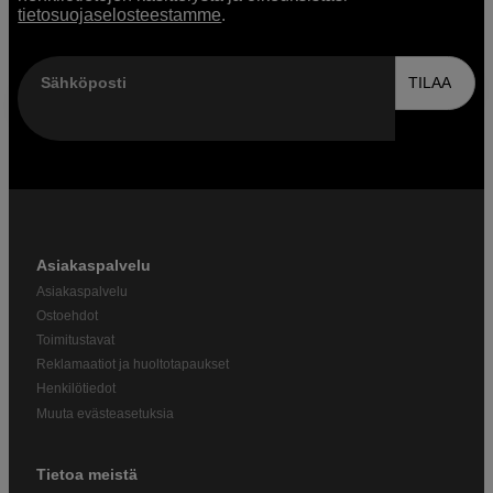
tietosuojaselosteestamme
.
Sähköposti
TILAA
Asiakaspalvelu
Asiakaspalvelu
Ostoehdot
Toimitustavat
Reklamaatiot ja huoltotapaukset
Henkilötiedot
Muuta evästeasetuksia
Tietoa meistä