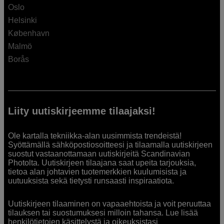
Oslo
Helsinki
København
Malmö
Borås
Liity uutiskirjeemme tilaajaksi!
Ole kartalla tekniikka-alan uusimmista trendeistä!
Syöttämällä sähköpostiosoitteesi ja tilaamalla uutiskirjeen
suostut vastaanottamaan uutiskirjeitä Scandinavian
Photolta. Uutiskirjeen tilaajana saat upeita tarjouksia,
tietoa alan johtavien tuotemerkkien kuulumisista ja
uutuuksista sekä tietysti runsaasti inspiraatiota.
Uutiskirjeen tilaaminen on vapaaehtoista ja voit peruuttaa
tilauksen tai suostumuksesi milloin tahansa. Lue lisää
henkilötietojen käsittelystä ja oikeuksistasi