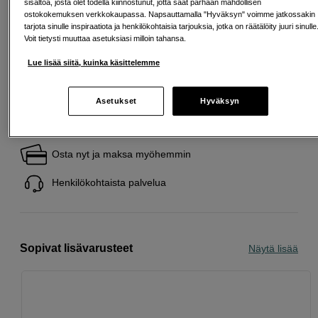
Tämä on tuote, josta pidämme erityisen paljon.
sisältöä, josta olet todella kiinnostunut, jotta saat parhaan mahdollisen
ostokokemuksen verkkokaupassa. Napsauttamalla "Hyväksyn" voimme jatkossakin
Seuraa tätä symbolia löytääksesi lisää valikoituja
tarjota sinulle inspiraatiota ja henkilökohtaisia tarjouksia, jotka on räätälöity juuri sinulle
suosikkejamme.
Voit tietysti muuttaa asetuksiasi milloin tahansa.
Lue lisää
Lue lisää siitä, kuinka käsittelemme
Asetukset
Hyväksyn
Ilmainen toimitus yli 200 EUR ostoksille
Osta nyt ja maksa myöhemmin
Henkilökohtaista palvelua
Sopivat lisävarusteet
Näytä lisää