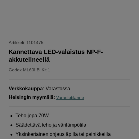
Artikkeli: 1101475
Kannettava LED-valaistus NP-F-
akkutelineellä
Godox
ML60IIBi Kit 1
Verkkokauppa
:
Varastossa
Helsingin myymälä
:
Varastotilanne
Teho jopa 70W
Säädettävä teho ja värilämpötila
Yksinkertainen ohjaus äpillä tai painikkeilla