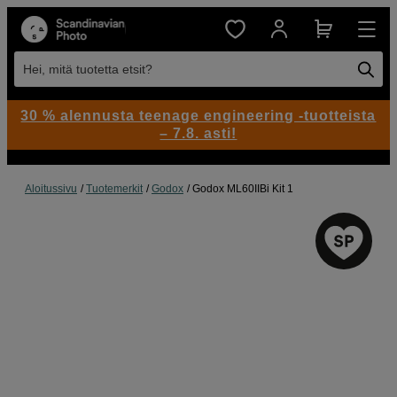
Hei, mitä tuotetta etsit?
30 % alennusta teenage engineering -tuotteista
– 7.8. asti!
Aloitussivu
Tuotemerkit
Godox
Godox ML60IIBi Kit 1