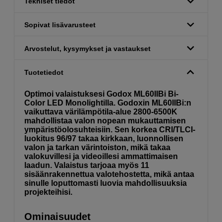
Tekniset tiedot
Sopivat lisävarusteet
Arvostelut, kysymykset ja vastaukset
Tuotetiedot
Optimoi valaistuksesi Godox ML60IIBi Bi-
Color LED Monolightilla. Godoxin ML60IIBi:n
vaikuttava värilämpötila-alue 2800-6500K
mahdollistaa valon nopean mukauttamisen
ympäristöolosuhteisiin. Sen korkea CRI/TLCI-
luokitus 96/97 takaa kirkkaan, luonnollisen
valon ja tarkan värintoiston, mikä takaa
valokuvillesi ja videoillesi ammattimaisen
laadun. Valaistus tarjoaa myös 11
sisäänrakennettua valotehostetta, mikä antaa
sinulle loputtomasti luovia mahdollisuuksia
projekteihisi.
Ominaisuudet