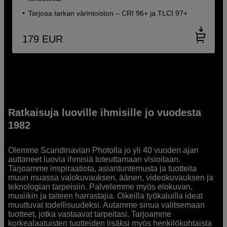
Tarjoaa tarkan värintoiston – CRI 96+ ja TLCI 97+
179
EUR
Ratkaisuja luoville ihmisille jo vuodesta
1982
Olemme Scandinavian Photolla jo yli 40 vuoden ajan
auttaneet luovia ihmisiä toteuttamaan visioitaan.
Tarjoamme inspiraatiota, asiantuntemusta ja tuotteita
muun muassa valokuvauksen, äänen, videokuvauksen ja
teknologian tarpeisiin. Palvelemme myös elokuvan,
musiikin ja taiteen harrastajia. Oikeilla työkaluilla ideat
muuttuvat todellisuudeksi. Autamme sinua valitsemaan
tuotteet, jotka vastaavat tarpeitasi. Tarjoamme
korkealaatuisten tuotteiden lisäksi myös henkilökohtaista