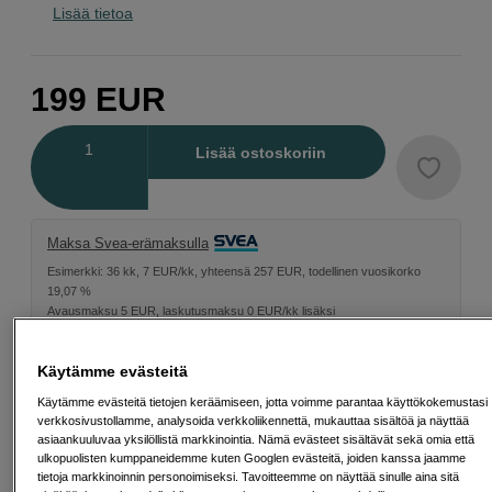
Lisää tietoa
199
EUR
Määrä
Lisää ostoskoriin
Maksa Svea-erämaksulla
Esimerkki: 36 kk, 7 EUR/kk, yhteensä 257 EUR, todellinen vuosikorko
19,07 %
Avausmaksu 5 EUR, laskutusmaksu 0 EUR/kk lisäksi
Lainaaminen maksaa!
Jos et pysty maksamaan velkaa ajoissa, saatat
saada maksuhäiriömerkinnän. Se voi vaikeuttaa asunnon vuokraamista,
Käytämme evästeitä
liittymien tekemistä ja uusien lainojen saamista. Apua saat kuntasi talous- ja
velkaneuvonnasta. Yhteystiedot löydät sivulta
kkv.fi (avautuu uuteen
Käytämme evästeitä tietojen keräämiseen, jotta voimme parantaa käyttökokemustasi
välilehteen)
verkkosivustollamme, analysoida verkkoliikennettä, mukauttaa sisältöä ja näyttää
asiaankuuluvaa yksilöllistä markkinointia. Nämä evästeet sisältävät sekä omia että
ulkopuolisten kumppaneidemme kuten Googlen evästeitä, joiden kanssa jaamme
SP tykkää
tietoja markkinoinnin personoimiseksi. Tavoitteemme on näyttää sinulle aina sitä