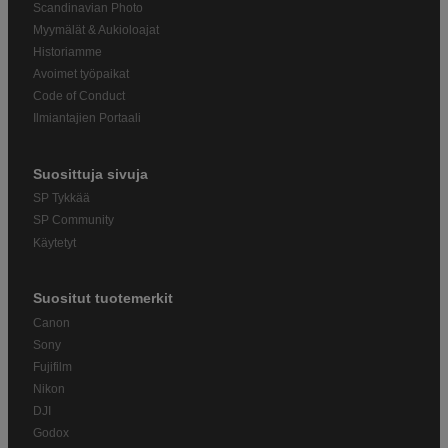
Scandinavian Photo
Myymälät & Aukioloajat
Historiamme
Avoimet työpaikat
Code of Conduct
Ilmiantajien Portaali
Suosittuja sivuja
SP Tykkää
SP Community
Käytetyt
Suositut tuotemerkit
Canon
Sony
Fujifilm
Nikon
DJI
Godox