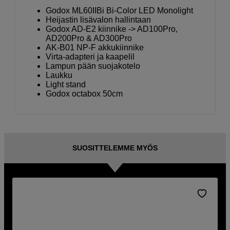
Godox ML60IIBi Bi-Color LED Monolight
Heijastin lisävalon hallintaan
Godox AD-E2 kiinnike -> AD100Pro,
AD200Pro & AD300Pro
AK-B01 NP-F akkukiinnike
Virta-adapteri ja kaapelil
Lampun pään suojakotelo
Laukku
Light stand
Godox octabox 50cm
SUOSITTELEMME MYÖS