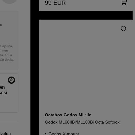
99
EUR
en
 ajoissa,
sunnon
sta. Apua
ät sivulta
sen
sesi
Octabox Godox ML:lle
Godox ML60IIBi/ML100Bi Octa Softbox
lvelua
Godox-X-mount