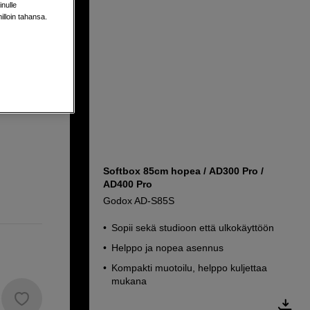
nulle
milloin tahansa.
Softbox 85cm hopea / AD300 Pro /
AD400 Pro
Godox AD-S85S
Sopii sekä studioon että ulkokäyttöön
Helppo ja nopea asennus
Kompakti muotoilu, helppo kuljettaa
mukana