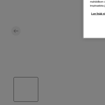
mahdollisen 
inspiraatiota 
Lue lisää s