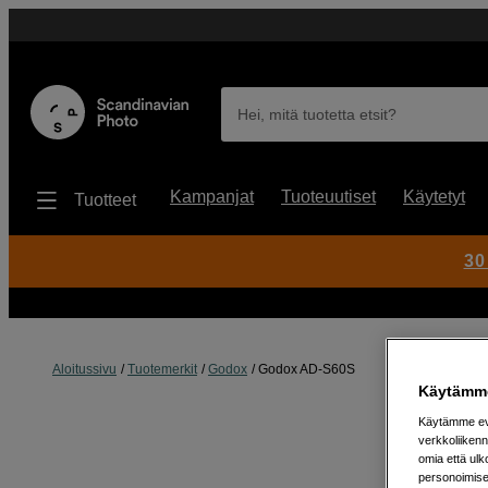
Hei, mitä tuotetta etsit?
Kampanjat
Tuoteuutiset
Käytetyt
Tuotteet
30
Aloitussivu
Tuotemerkit
Godox
Godox AD-S60S
Käytämme
Käytämme evä
verkkoliikenn
omia että ul
personoimisek