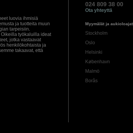
024 809 38 00
Ota yhteyttä
eet luovia ihmisiä
emusta ja tuotteita muun
Myymälät ja aukioloajat
an tarpeisiin.
Stockholm
ikeilla työkaluilla ideat
eet, jotka vastaavat
Oslo
yös henkilökohtaista ja
semme takaavat, että
Helsinki
København
Malmö
Borås