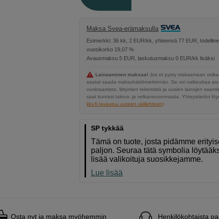
Maksa Svea-erämaksulla
Esimerkki: 36 kk, 2 EUR/kk, yhteensä 77 EUR, todellin
vuosikorko 19,07 %
Avausmaksu 5 EUR, laskutusmaksu 0 EUR/kk lisäksi
Lainaaminen maksaa!
Jos et pysty maksamaan velkaa
saatat saada maksuhäiriömerkinnän. Se voi vaikeuttaa a
vuokraamista, liittymien tekemistä ja uusien lainojen saami
saat kuntasi talous- ja velkaneuvonnasta. Yhteystiedot löyd
kkv.fi (avautuu uuteen välilehteen)
SP tykkää
Tämä on tuote, josta pidämme erityi
paljon. Seuraa tätä symbolia löytääk
lisää valikoituja suosikkejamme.
Lue lisää
Osta nyt ja maksa myöhemmin
Henkilökohtaista pa