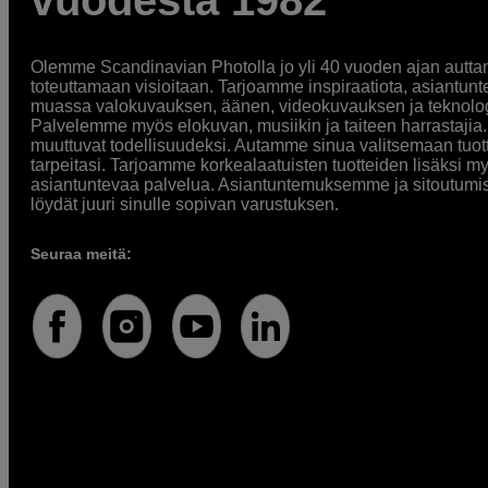
vuodesta 1982
Olemme Scandinavian Photolla jo yli 40 vuoden ajan auttan
toteuttamaan visioitaan. Tarjoamme inspiraatiota, asiantunt
muassa valokuvauksen, äänen, videokuvauksen ja teknologi
Palvelemme myös elokuvan, musiikin ja taiteen harrastajia. O
muuttuvat todellisuudeksi. Autamme sinua valitsemaan tuott
tarpeitasi. Tarjoamme korkealaatuisten tuotteiden lisäksi m
asiantuntevaa palvelua. Asiantuntemuksemme ja sitoutumi
löydät juuri sinulle sopivan varustuksen.
Seuraa meitä: