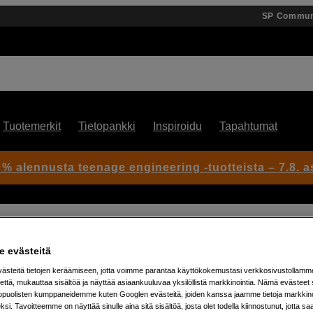
SP Commun
Tuotemerkit
Tietopankki
Inspiroidu
Tapahtumat
 % alennusta teenage engineering -tuotteista – 7.8. as
 evästeitä
steitä tietojen keräämiseen, jotta voimme parantaa käyttökokemustasi verkkosivustollamm
Artikkeli: 1049367
että, mukauttaa sisältöä ja näyttää asiaankuuluvaa yksilöllistä markkinointia. Nämä evästeet 
kopuolisten kumppaneidemme kuten Googlen evästeitä, joiden kanssa jaamme tietoja markkin
Softbox 60cm / AD300 Pro / A
si. Tavoitteemme on näyttää sinulle aina sitä sisältöä, josta olet todella kiinnostunut, jotta s