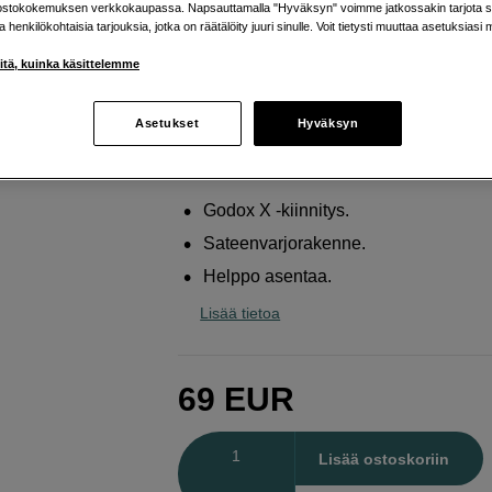
Pro / ML60
ostokokemuksen verkkokaupassa. Napsauttamalla "Hyväksyn" voimme jatkossakin tarjota si
ja henkilökohtaisia tarjouksia, jotka on räätälöity juuri sinulle. Voit tietysti muuttaa asetuksiasi 
Godox
AD-S60S
iitä, kuinka käsittelemme
Verkkokauppa
:
Varastossa
Asetukset
Hyväksyn
Helsingin myymälä
:
Varastotilanne
Godox X -kiinnitys.
Sateenvarjorakenne.
Helppo asentaa.
Lisää tietoa
69
EUR
Määrä
Lisää ostoskoriin