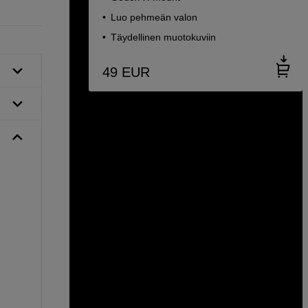
Luo pehmeän valon
Täydellinen muotokuviin
49
EUR