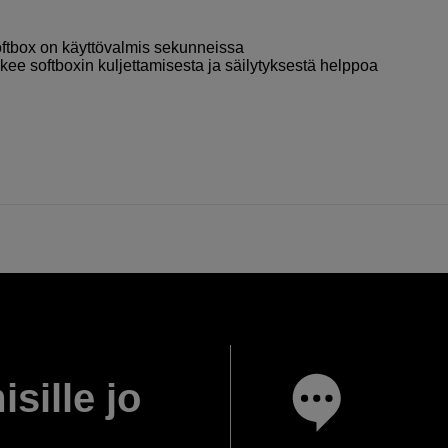
oftbox on käyttövalmis sekunneissa
ekee softboxin kuljettamisesta ja säilytyksestä helppoa
isille jo