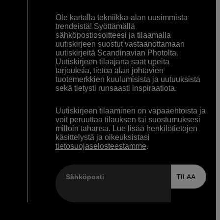
Ole kartalla tekniikka-alan uusimmista
trendeistä! Syöttämällä
sähköpostiosoitteesi ja tilaamalla
uutiskirjeen suostut vastaanottamaan
uutiskirjeitä Scandinavian Photolta.
Uutiskirjeen tilaajana saat upeita
tarjouksia, tietoa alan johtavien
tuotemerkkien kuulumisista ja uutuuksista
sekä tietysti runsaasti inspiraatiota.
Uutiskirjeen tilaaminen on vapaaehtoista ja
voit peruuttaa tilauksen tai suostumuksesi
milloin tahansa. Lue lisää henkilötietojen
käsittelystä ja oikeuksistasi
tietosuojaselosteestamme
.
Sähköposti
TILAA