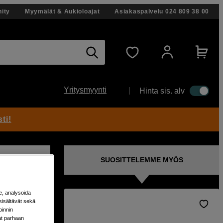
ity
Myymälät & Aukioloajat
Asiakaspalvelu
024 809 38 00
Yritysmyynti
Hinta sis. alv
ti!
SUOSITTELEMME MYÖS
e, analysoida
sisältävät sekä
oinnin
D 400
aat parhaan