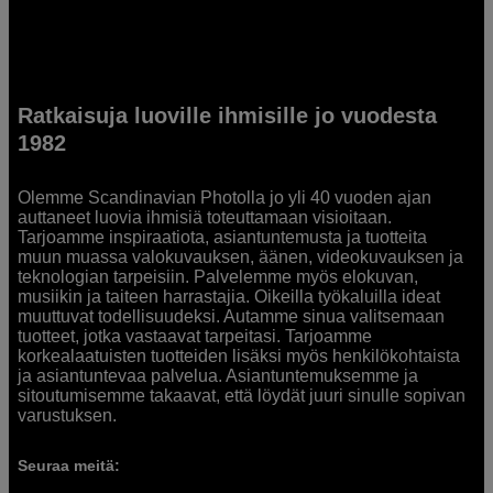
Ratkaisuja luoville ihmisille jo vuodesta
1982
Olemme Scandinavian Photolla jo yli 40 vuoden ajan
auttaneet luovia ihmisiä toteuttamaan visioitaan.
Tarjoamme inspiraatiota, asiantuntemusta ja tuotteita
muun muassa valokuvauksen, äänen, videokuvauksen ja
teknologian tarpeisiin. Palvelemme myös elokuvan,
musiikin ja taiteen harrastajia. Oikeilla työkaluilla ideat
muuttuvat todellisuudeksi. Autamme sinua valitsemaan
tuotteet, jotka vastaavat tarpeitasi. Tarjoamme
korkealaatuisten tuotteiden lisäksi myös henkilökohtaista
ja asiantuntevaa palvelua. Asiantuntemuksemme ja
sitoutumisemme takaavat, että löydät juuri sinulle sopivan
varustuksen.
Seuraa meitä: