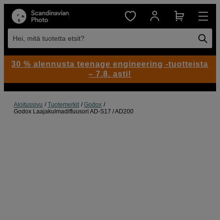
Hei, mitä tuotetta etsit?
30 % alennusta teenage engineering -tuotteista
– 7.8. asti!
Aloitussivu
Tuotemerkit
Godox
Godox Laajakulmadiffuusori AD-S17 / AD200