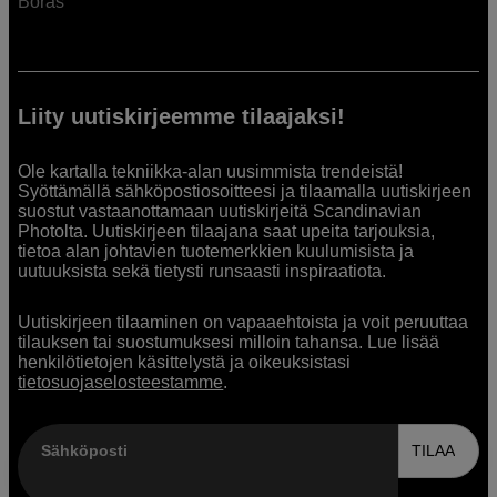
Borås
Liity uutiskirjeemme tilaajaksi!
Ole kartalla tekniikka-alan uusimmista trendeistä!
Syöttämällä sähköpostiosoitteesi ja tilaamalla uutiskirjeen
suostut vastaanottamaan uutiskirjeitä Scandinavian
Photolta. Uutiskirjeen tilaajana saat upeita tarjouksia,
tietoa alan johtavien tuotemerkkien kuulumisista ja
uutuuksista sekä tietysti runsaasti inspiraatiota.
Uutiskirjeen tilaaminen on vapaaehtoista ja voit peruuttaa
tilauksen tai suostumuksesi milloin tahansa. Lue lisää
henkilötietojen käsittelystä ja oikeuksistasi
tietosuojaselosteestamme
.
Sähköposti
TILAA