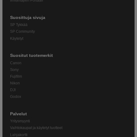
Ilmiantajien Portaali
Suosittuja sivuja
SP Tykkää
SP Community
Käytetyt
Suositut tuotemerkit
Canon
Sony
Fujifilm
Nikon
DJI
Godox
Palvelut
Yritysmyynti
Vaihtokaupat ja käytetyt tuotteet
Lahjakortti