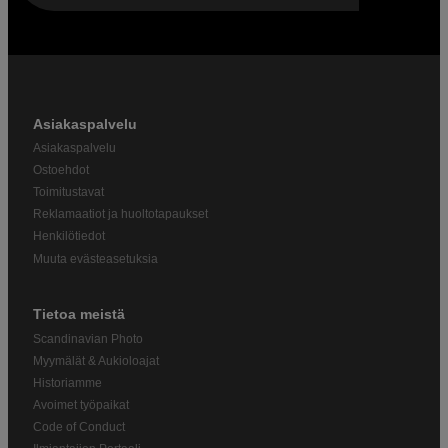
Asiakaspalvelu
Asiakaspalvelu
Ostoehdot
Toimitustavat
Reklamaatiot ja huoltotapaukset
Henkilötiedot
Muuta evästeasetuksia
Tietoa meistä
Scandinavian Photo
Myymälät & Aukioloajat
Historiamme
Avoimet työpaikat
Code of Conduct