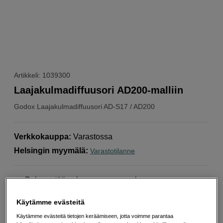
Artikkeli: 1039300
Laajakulmadiffuusori AD200-malliin
Godox
Laajakulmadiffuusori AD-S17 / AD200
Verkkokauppa
:
Varastossa
Helsingin myymälä
:
Varastotilanne
Pehmentää salaman suoraa valoa.
Levittää valoa 180°
Käytämme evästeitä
Täydellinen ahtaisiin tiloihin
Käytämme evästeitä tietojen keräämiseen, jotta voimme parantaa