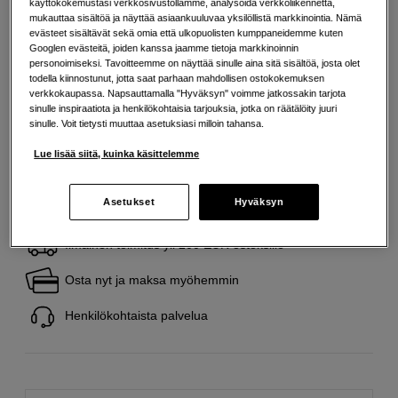
Lisää tietoa
käyttökokemustasi verkkosivustollamme, analysoida verkkoliikennettä,
mukauttaa sisältöä ja näyttää asiaankuuluvaa yksilöllistä markkinointia. Nämä
evästeet sisältävät sekä omia että ulkopuolisten kumppaneidemme kuten
Googlen evästeitä, joiden kanssa jaamme tietoja markkinoinnin
14
EUR
personoimiseksi. Tavoitteemme on näyttää sinulle aina sitä sisältöä, josta olet
todella kiinnostunut, jotta saat parhaan mahdollisen ostokokemuksen
Maksa heti tai jaa useampaan osamaksuun
Lue lisää
verkkokaupassa. Napsauttamalla "Hyväksyn" voimme jatkossakin tarjota
sinulle inspiraatiota ja henkilökohtaisia tarjouksia, jotka on räätälöity juuri
Määrä
sinulle. Voit tietysti muuttaa asetuksiasi milloin tahansa.
Lisää ostoskoriin
Lue lisää siitä, kuinka käsittelemme
Asetukset
Hyväksyn
Ilmainen toimitus yli 200 EUR ostoksille
Osta nyt ja maksa myöhemmin
Henkilökohtaista palvelua