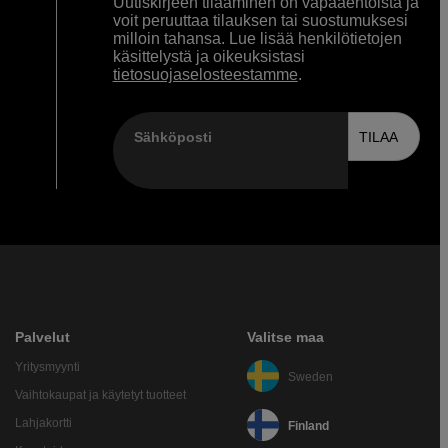
Uutiskirjeen tilaaminen on vapaaehtoista ja
voit peruuttaa tilauksen tai suostumuksesi
milloin tahansa. Lue lisää henkilötietojen
käsittelystä ja oikeuksistasi
tietosuojaselosteestamme
.
Sähköposti
TILAA
Palvelut
Valitse maa
Yritysmyynti
Sweden
Vaihtokaupat ja käytetyt tuotteet
Lahjakortti
Finland