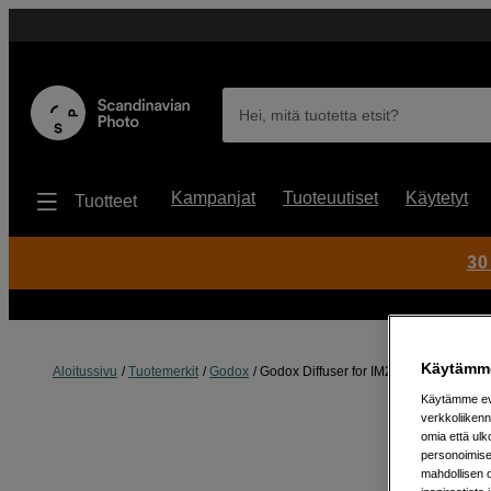
Hei, mitä tuotetta etsit?
Kampanjat
Tuoteuutiset
Käytetyt
Tuotteet
30
Käytämme
Aloitussivu
Tuotemerkit
Godox
Godox Diffuser for IM20/22/IT20 Flash
Käytämme evä
verkkoliikenn
omia että ul
personoimisek
mahdollisen 