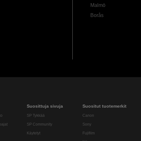
Malmö
Borås
Suosittuja sivuja
Suositut tuotemerkit
to
SP Tykkää
Canon
oajat
SP Community
Sony
Käytetyt
Fujifilm