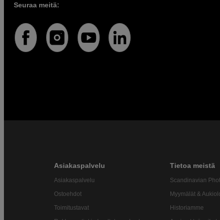
Seuraa meitä:
Asiakaspalvelu
Tietoa meistä
Asiakaspalvelu
Scandinavian Pho
Ostoehdot
Myymälät & Aukiol
Toimitustavat
Historiamme