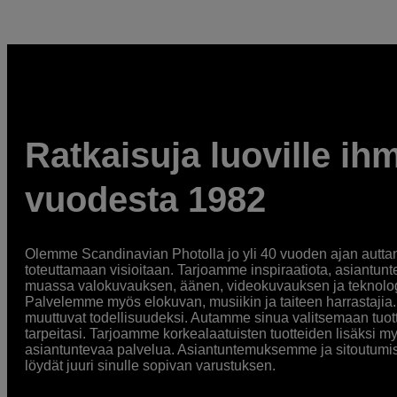
Ratkaisuja luoville ihm
vuodesta 1982
Olemme Scandinavian Photolla jo yli 40 vuoden ajan auttan
toteuttamaan visioitaan. Tarjoamme inspiraatiota, asiantunt
muassa valokuvauksen, äänen, videokuvauksen ja teknologi
Palvelemme myös elokuvan, musiikin ja taiteen harrastajia. O
muuttuvat todellisuudeksi. Autamme sinua valitsemaan tuott
tarpeitasi. Tarjoamme korkealaatuisten tuotteiden lisäksi m
asiantuntevaa palvelua. Asiantuntemuksemme ja sitoutumi
löydät juuri sinulle sopivan varustuksen.