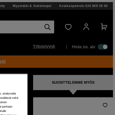
ity
Myymälät & Aukioloajat
Asiakaspalvelu
024 809 38 00
Yritysmyynti
Hinta sis. alv
ti!
SUOSITTELEMME MYÖS
e, analysoida
sisältävät sekä
oinnin
aat parhaan
hmeää
nulle