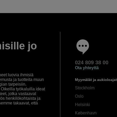
isille jo
024 809 38 00
Ota yhteyttä
eet luovia ihmisiä
emusta ja tuotteita muun
Myymälät ja aukioloajat
an tarpeisiin.
Stockholm
ikeilla työkaluilla ideat
eet, jotka vastaavat
Oslo
yös henkilökohtaista ja
semme takaavat, että
Helsinki
København