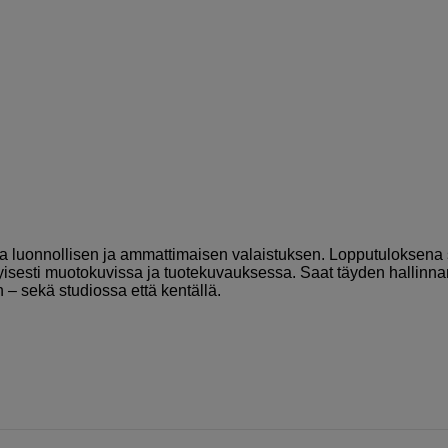
taa luonnollisen ja ammattimaisen valaistuksen. Lopputuloksena
tyisesti muotokuvissa ja tuotekuvauksessa. Saat täyden hallinna
 – sekä studiossa että kentällä.