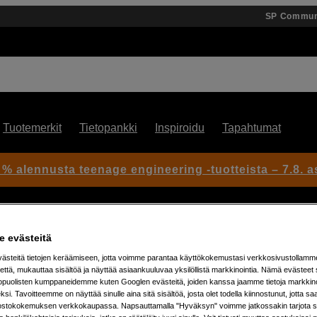
SP Commun
Tuotemerkit
Tietopankki
Inspiroidu
Tapahtumat
 % alennusta teenage engineering -tuotteista – 7.8. as
 evästeitä
steitä tietojen keräämiseen, jotta voimme parantaa käyttökokemustasi verkkosivustollamm
että, mukauttaa sisältöä ja näyttää asiaankuuluvaa yksilöllistä markkinointia. Nämä evästeet 
kopuolisten kumppaneidemme kuten Googlen evästeitä, joiden kanssa jaamme tietoja markkin
Artikkeli: 1103666
si. Tavoitteemme on näyttää sinulle aina sitä sisältöä, josta olet todella kiinnostunut, jotta s
Diffuusori IM20-salamaan pe
ostokokemuksen verkkokaupassa. Napsauttamalla "Hyväksyn" voimme jatkossakin tarjota si