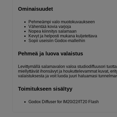
Ominaisuudet
Pehmeämpi valo muotokuvaukseen
Vähentää kovia varjoja
Nopea kiinnitys salamaan
Kevyt ja helposti mukana kuljetettava
Sopii useisiin Godox-malleihin
Pehmeä ja luova valaistus
Levittymällä salamavalon valoa studiodiffuusori tuot
miellyttävät ihonsävyt ja houkuttelevammat kuvat, eri
valaistuksesta ja voit luoda juuri haluamasi tunnelman
Toimitukseen sisältyy
Godox Diffuser for IM20/22/IT20 Flash