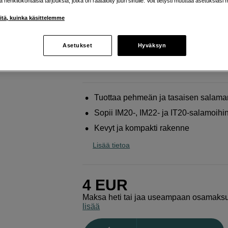
ja henkilökohtaisia tarjouksia, jotka on räätälöity juuri sinulle. Voit tietysti muuttaa asetuksiasi 
valoa varten
iitä, kuinka käsittelemme
Godox
Diffuser for IM20/22/IT20 Flash
Asetukset
Hyväksyn
Verkkokauppa
:
Varastossa
Helsingin myymälä
:
Varastotilanne
Tuottaa pehmeän ja tasaisen salama
Sopii IM20-, IM22- ja IT20-salamoihi
Kevyt ja kompakti rakenne
Lisää tietoa
4
EUR
Maksa heti tai jaa useampaan osamaks
lisää
Määrä