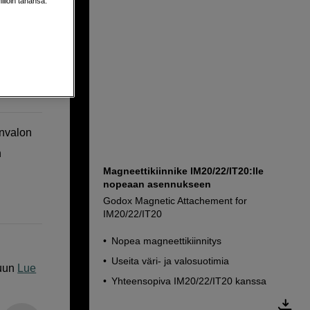
milloin tahansa.
nvalon
n
Magneettikiinnike IM20/22/IT20:lle
nopeaan asennukseen
Godox Magnetic Attachement for
IM20/22/IT20
Nopea magneettikiinnitys
Useita väri- ja valosuotimia
uun
Lue
Yhteensopiva IM20/22/IT20 kanssa