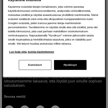
Käytämme evästeitä tietojen keräämiseen, jotta voimme parantaa
käyttökokemustasi verkkosivustollamme, analysoida verkkoliikennettä,
mukauttaa sisältöä ja näyttää asiaankuuluvaa yksilöllistä markkinointia. Nämä
Ratkaisuja luoville ihmisille jo vuodesta
evästeet sisältävät sekä omia että ulkopuolisten kumppaneidemme kuten
Googlen evästeitä, joiden kanssa jaamme tietoja markkinoinnin
1982
personoimiseksi. Tavoitteemme on näyttää sinulle aina sitä sisältöä, josta olet
todella kiinnostunut, jotta saat parhaan mahdollisen ostokokemuksen
verkkokaupassa. Napsauttamalla "Hyväksyn" voimme jatkossakin tarjota
Olemme Scandinavian Photolla jo yli 40 vuoden ajan
sinulle inspiraatiota ja henkilökohtaisia tarjouksia, jotka on räätälöity juuri
auttaneet luovia ihmisiä toteuttamaan visioitaan.
sinulle. Voit tietysti muuttaa asetuksiasi milloin tahansa.
Tarjoamme inspiraatiota, asiantuntemusta ja tuotteita
muun muassa valokuvauksen, äänen, videokuvauksen ja
Lue lisää siitä, kuinka käsittelemme
teknologian tarpeisiin. Palvelemme myös elokuvan,
musiikin ja taiteen harrastajia. Oikeilla työkaluilla ideat
muuttuvat todellisuudeksi. Autamme sinua valitsemaan
Asetukset
Hyväksyn
tuotteet, jotka vastaavat tarpeitasi. Tarjoamme
korkealaatuisten tuotteiden lisäksi myös henkilökohtaista
ja asiantuntevaa palvelua. Asiantuntemuksemme ja
sitoutumisemme takaavat, että löydät juuri sinulle sopivan
varustuksen.
Seuraa meitä: