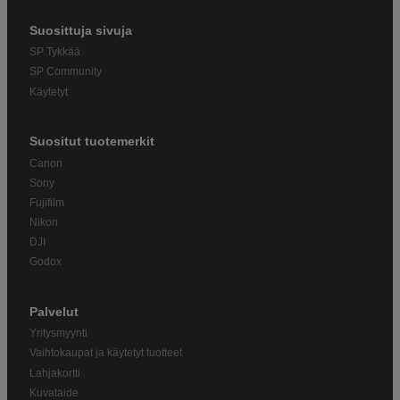
Suosittuja sivuja
SP Tykkää
SP Community
Käytetyt
Suositut tuotemerkit
Canon
Sony
Fujifilm
Nikon
DJI
Godox
Palvelut
Yritysmyynti
Vaihtokaupat ja käytetyt tuotteet
Lahjakortti
Kuvataide