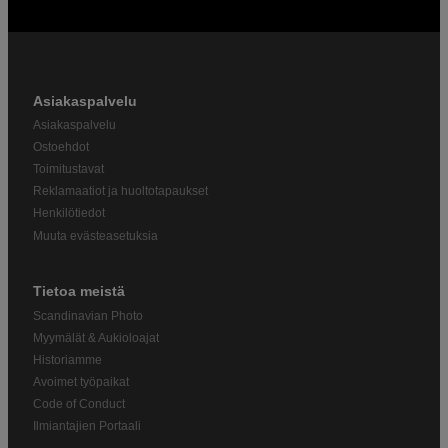
Asiakaspalvelu
Asiakaspalvelu
Ostoehdot
Toimitustavat
Reklamaatiot ja huoltotapaukset
Henkilötiedot
Muuta evästeasetuksia
Tietoa meistä
Scandinavian Photo
Myymälät & Aukioloajat
Historiamme
Avoimet työpaikat
Code of Conduct
Ilmiantajien Portaali