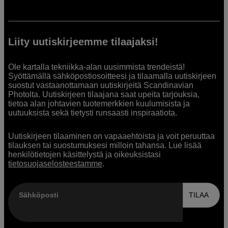
Liity uutiskirjeemme tilaajaksi!
Ole kartalla tekniikka-alan uusimmista trendeistä!
Syöttämällä sähköpostiosoitteesi ja tilaamalla uutiskirjeen
suostut vastaanottamaan uutiskirjeitä Scandinavian
Photolta. Uutiskirjeen tilaajana saat upeita tarjouksia,
tietoa alan johtavien tuotemerkkien kuulumisista ja
uutuuksista sekä tietysti runsaasti inspiraatiota.
Uutiskirjeen tilaaminen on vapaaehtoista ja voit peruuttaa
tilauksen tai suostumuksesi milloin tahansa. Lue lisää
henkilötietojen käsittelystä ja oikeuksistasi
tietosuojaselosteestamme
.
Sähköposti
TILAA