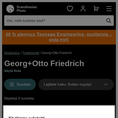
Hei, mitä tuotetta etsit?
30 % alennus Teenage Engineering -tuotteista –
osta nyt!
Aloitussivu
Tuotemerkit
Georg+Otto Friedrich
Georg+Otto Friedrich
Näytä lisää
Suodata
Lajittele haku
:
Eniten myydyt
Näyttää 0 tuotetta
Käytämme evästeitä