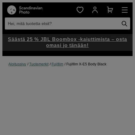
Hei, mitä tuotetta etsit?
Säästä 25 % JBL Boombox -kaiuttimista – osta
omasi jo tänään!
Aloitussivu
Tuotemerkit
Fujifilm
Fujifilm X-E5 Body Black