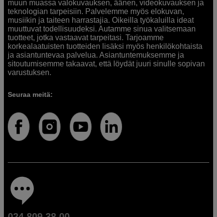
muun muassa valokuvauksen, äänen, videokuvauksen ja
teknologian tarpeisiin. Palvelemme myös elokuvan,
musiikin ja taiteen harrastajia. Oikeilla työkaluilla ideat
muuttuvat todellisuudeksi. Autamme sinua valitsemaan
tuotteet, jotka vastaavat tarpeitasi. Tarjoamme
korkealaatuisten tuotteiden lisäksi myös henkilökohtaista
ja asiantuntevaa palvelua. Asiantuntemuksemme ja
sitoutumisemme takaavat, että löydät juuri sinulle sopivan
varustuksen.
Seuraa meitä:
024 809 38 00