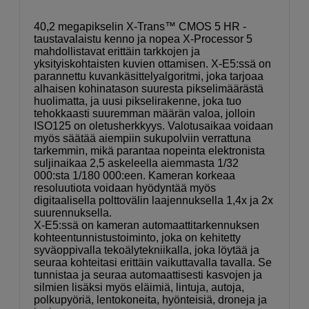
40,2 megapikselin X-Trans™ CMOS 5 HR -
taustavalaistu kenno ja nopea X-Processor 5
mahdollistavat erittäin tarkkojen ja
yksityiskohtaisten kuvien ottamisen. X-E5:ssä on
parannettu kuvankäsittelyalgoritmi, joka tarjoaa
alhaisen kohinatason suuresta pikselimäärästä
huolimatta, ja uusi pikselirakenne, joka tuo
tehokkaasti suuremman määrän valoa, jolloin
ISO125 on oletusherkkyys. Valotusaikaa voidaan
myös säätää aiempiin sukupolviin verrattuna
tarkemmin, mikä parantaa nopeinta elektronista
suljinaikaa 2,5 askeleella aiemmasta 1/32
000:sta 1/180 000:een. Kameran korkeaa
resoluutiota voidaan hyödyntää myös
digitaalisella polttovälin laajennuksella 1,4x ja 2x
suurennuksella.
X-E5:ssä on kameran automaattitarkennuksen
kohteentunnistustoiminto, joka on kehitetty
syväoppivalla tekoälytekniikalla, joka löytää ja
seuraa kohteitasi erittäin vaikuttavalla tavalla. Se
tunnistaa ja seuraa automaattisesti kasvojen ja
silmien lisäksi myös eläimiä, lintuja, autoja,
polkupyöriä, lentokoneita, hyönteisiä, droneja ja