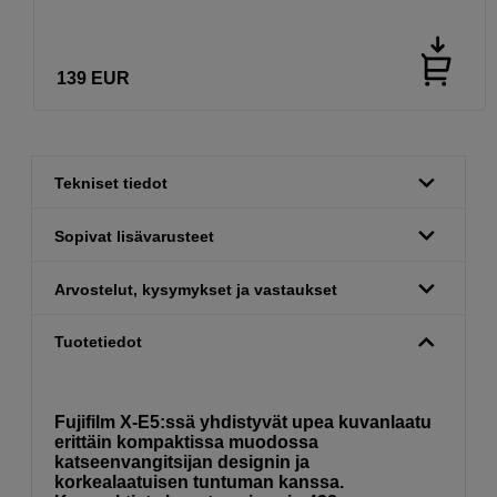
139
EUR
Tekniset tiedot
Sopivat lisävarusteet
Arvostelut, kysymykset ja vastaukset
Tuotetiedot
Fujifilm X-E5:ssä yhdistyvät upea kuvanlaatu
erittäin kompaktissa muodossa
katseenvangitsijan designin ja
korkealaatuisen tuntuman kanssa.