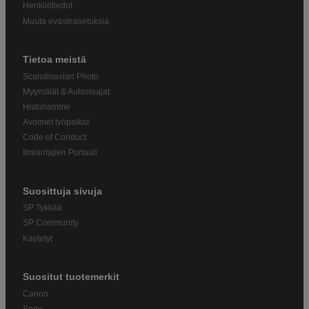
Henkilötiedot
Muuta evästeasetuksia
Tietoa meistä
Scandinavian Photo
Myymälät & Aukioloajat
Historiamme
Avoimet työpaikat
Code of Conduct
Ilmiantajien Portaali
Suosittuja sivuja
SP Tykkää
SP Community
Käytetyt
Suositut tuotemerkit
Canon
Sony