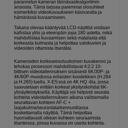
parannetun kameran tärinävastealgoritmin
ansiosta. Tämä tarjoaa paremmat olosuhteet
esimerkiksi videokuvaukseen käsivaralta ja
hämärässä kuvaamiseen.
Takana olevaa kääntyvää LCD-näyttöä voidaan
kallistaa ylös ja eteenpäin jopa 180 astetta, mikä
mahdollistaa kuvaamisen sekä matalasta että
korkeasta kulmasta ja helpottaa valokuvien ja
videoiden ottamista itsestäsi.
Kameroiden korkearesoluutioinen kuvakenno ja
tehokas prosessori mahdollistavat 4:2:2 10-
bittisen videotallennuksen sisäisesti 6K/30P- ja
4K/60P-muodossa erilaisten koodekkien (H.264
ja H.265) tuella. X-E5:ssä on 4K HQ -tila, jossa
saavutetaan erittäin korkeat yksityiskohdat 6K-
ylinäytteistyksellä. Käyttäjä voi helposti seurata
kohteita videotallennuksen aikana valitsemalla
seurattavan kohteen AF-C +
laajakulma/seurantatarkennustilassa
koskettamalla näyttöä. Tämä helpottaa
huomattavasti oikean kohteen seuraamista
tilanteissa, joissa kuvassa on useita kohteita.