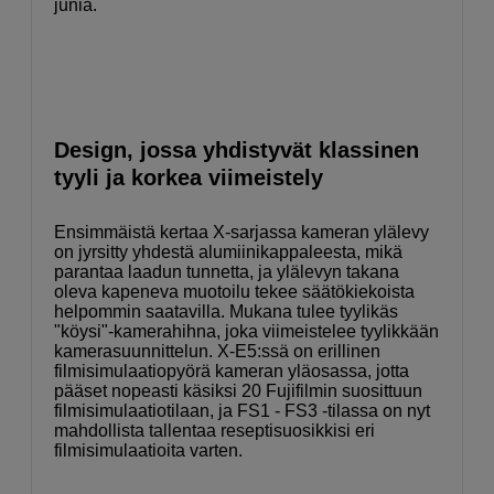
junia.
Design, jossa yhdistyvät klassinen
tyyli ja korkea viimeistely
Ensimmäistä kertaa X-sarjassa kameran ylälevy
on jyrsitty yhdestä alumiinikappaleesta, mikä
parantaa laadun tunnetta, ja ylälevyn takana
oleva kapeneva muotoilu tekee säätökiekoista
helpommin saatavilla. Mukana tulee tyylikäs
"köysi"-kamerahihna, joka viimeistelee tyylikkään
kamerasuunnittelun. X-E5:ssä on erillinen
filmisimulaatiopyörä kameran yläosassa, jotta
pääset nopeasti käsiksi 20 Fujifilmin suosittuun
filmisimulaatiotilaan, ja FS1 - FS3 -tilassa on nyt
mahdollista tallentaa reseptisuosikkisi eri
filmisimulaatioita varten.