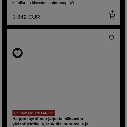
Tallenna filmisimulaatioreseptejä
1 849
EUR
XC 35MM F/2 HINTAAN 19 €
Helppokäyttöinen järjestelmäkamera
yleisobjektiivilla, laukulla, suotimella ja