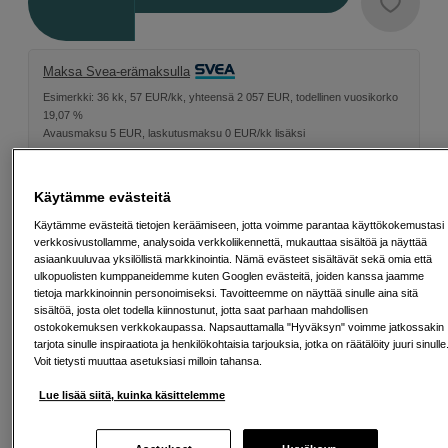
Maksa Svea-erämaksulla
Esimerkki: 36 kk, 57 EUR/kk, yhteensä 2 057 EUR, todellinen vuosikorko
19,07 %
Avausmaksu 5 EUR, laskutusmaksu 0 EUR/kk lisäksi
Lainaaminen maksaa!
Jos et pysty maksamaan velkaa ajoissa, saatat
saada maksuhäiriömerkinnän. Se voi vaikeuttaa asunnon vuokraamista,
Käytämme evästeitä
liittymien tekemistä ja uusien lainojen saamista. Apua saat kuntasi talous- ja
velkaneuvonnasta. Yhteystiedot löydät sivulta
kkv.fi (avautuu uuteen
Käytämme evästeitä tietojen keräämiseen, jotta voimme parantaa käyttökokemustasi
välilehteen)
verkkosivustollamme, analysoida verkkoliikennettä, mukauttaa sisältöä ja näyttää
asiaankuuluvaa yksilöllistä markkinointia. Nämä evästeet sisältävät sekä omia että
ulkopuolisten kumppaneidemme kuten Googlen evästeitä, joiden kanssa jaamme
tietoja markkinoinnin personoimiseksi. Tavoitteemme on näyttää sinulle aina sitä
sisältöä, josta olet todella kiinnostunut, jotta saat parhaan mahdollisen
Ilmainen toimitus yli 200 EUR ostoksille
ostokokemuksen verkkokaupassa. Napsauttamalla "Hyväksyn" voimme jatkossakin
tarjota sinulle inspiraatiota ja henkilökohtaisia tarjouksia, jotka on räätälöity juuri sinulle
Voit tietysti muuttaa asetuksiasi milloin tahansa.
Osta nyt ja maksa myöhemmin
Lue lisää siitä, kuinka käsittelemme
Henkilökohtaista palvelua