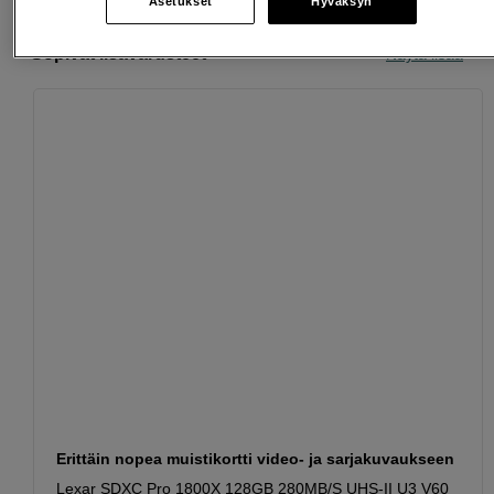
Asetukset
Hyväksyn
Sopivat lisävarusteet
Näytä lisää
Erittäin nopea muistikortti video- ja sarjakuvaukseen
Lexar SDXC Pro 1800X 128GB 280MB/S UHS-II U3 V60