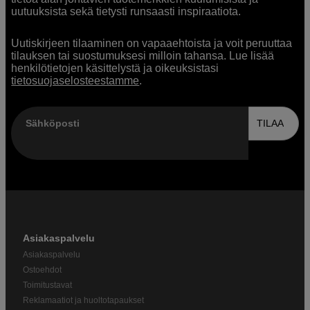
uutuuksista sekä tietysti runsaasti inspiraatiota.
Uutiskirjeen tilaaminen on vapaaehtoista ja voit peruuttaa
tilauksen tai suostumuksesi milloin tahansa. Lue lisää
henkilötietojen käsittelystä ja oikeuksistasi
tietosuojaselosteestamme
.
Sähköposti
TILAA
Asiakaspalvelu
Asiakaspalvelu
Ostoehdot
Toimitustavat
Reklamaatiot ja huoltotapaukset