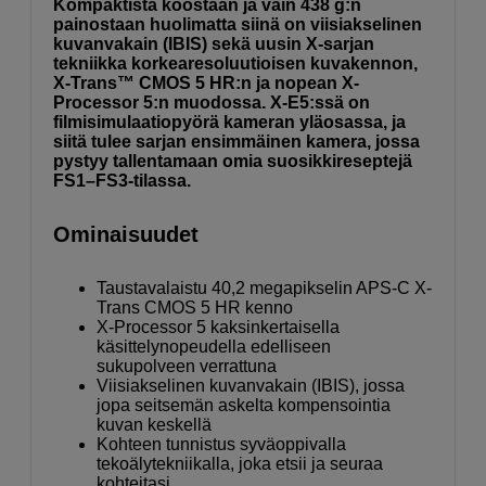
Kompaktista koostaan ja vain 438 g:n
painostaan huolimatta siinä on viisiakselinen
kuvanvakain (IBIS) sekä uusin X-sarjan
tekniikka korkearesoluutioisen kuvakennon,
X-Trans™ CMOS 5 HR:n ja nopean X-
Processor 5:n muodossa. X-E5:ssä on
filmisimulaatiopyörä kameran yläosassa, ja
siitä tulee sarjan ensimmäinen kamera, jossa
pystyy tallentamaan omia suosikkireseptejä
FS1–FS3-tilassa.
Ominaisuudet
Taustavalaistu 40,2 megapikselin APS-C X-
Trans CMOS 5 HR kenno
X-Processor 5 kaksinkertaisella
käsittelynopeudella edelliseen
sukupolveen verrattuna
Viisiakselinen kuvanvakain (IBIS), jossa
jopa seitsemän askelta kompensointia
kuvan keskellä
Kohteen tunnistus syväoppivalla
tekoälytekniikalla, joka etsii ja seuraa
kohteitasi