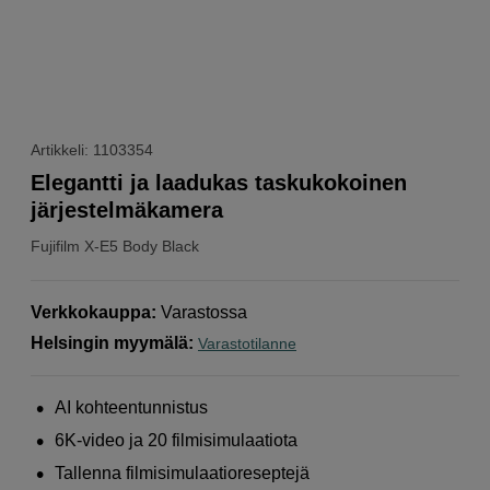
Artikkeli: 1103354
Elegantti ja laadukas taskukokoinen
järjestelmäkamera
Fujifilm
X-E5 Body Black
Verkkokauppa
:
Varastossa
Helsingin myymälä
:
Varastotilanne
AI kohteentunnistus
6K-video ja 20 filmisimulaatiota
Tallenna filmisimulaatioreseptejä