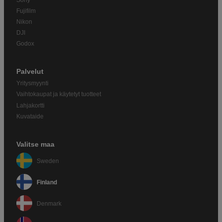
Fujifilm
Nikon
DJI
Godox
Palvelut
Yritysmyynti
Vaihtokaupat ja käytetyt tuotteet
Lahjakortti
Kuvataide
Valitse maa
Sweden
Finland
Denmark