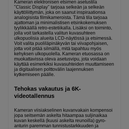
Kameran elektronisen etsimen asetustila
"Classic Display" tarjoaa selkeän ja selkeän
käyttöliittymän, joka on saanut inspiraationsa
analogisista filmikameroista. Tämä tila tarjoaa
ajattoman ja minimalistisen etsinkokemuksen
tyylikkäällä retro-estetiikalla. Lisäksi on toiminto,
jolla voit tarkastella valitun kuvasuhteen
ulkopuolisia alueita LCD-näytössä ja etsimessä.
Voit valita puoliläpinäkyvän tai viivapohjaisen,
jotta voit pitää silmällä, mitä tapahtuu myös
kehyksen ulkopuolella. Kameran etuosassa on
muokattavissa oleva asetusvipu, jota voidaan
käyttää esimerkiksi kuvasuhteiden muuttamiseen
ja digitaalisen polttovälin laajennuksen
kytkemiseen päälle.
Tehokas vakautus ja 6K-
videotallennus
Kameran viisiakselinen kuvanvakain kompensoi
jopa seitsemän askelta hitaampaa suljinaikaa
kuvan keskellä (kuusi askelta reunoilla) gyro-
anturin paremman tunnistustarkkuuden ja