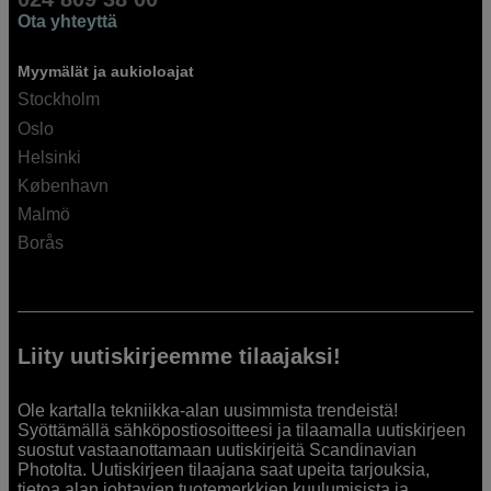
Ota yhteyttä
Myymälät ja aukioloajat
Stockholm
Oslo
Helsinki
København
Malmö
Borås
Liity uutiskirjeemme tilaajaksi!
Ole kartalla tekniikka-alan uusimmista trendeistä!
Syöttämällä sähköpostiosoitteesi ja tilaamalla uutiskirjeen
suostut vastaanottamaan uutiskirjeitä Scandinavian
Photolta. Uutiskirjeen tilaajana saat upeita tarjouksia,
tietoa alan johtavien tuotemerkkien kuulumisista ja