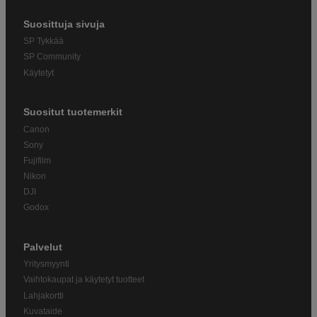
Suosittuja sivuja
SP Tykkää
SP Community
Käytetyt
Suositut tuotemerkit
Canon
Sony
Fujifilm
Nikon
DJI
Godox
Palvelut
Yritysmyynti
Vaihtokaupat ja käytetyt tuotteet
Lahjakortti
Kuvataide