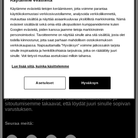
Käytämme evästeitä tietojen keräämiseen, jotta voimme parantaa
käyttökokemustasi verkkosivustollamme, analysoida verkkoliikennettä,
mukauttaa sisältöä ja näyttää asiaankuuluvaa yksilöllistä markkinointia. Nämä
Ratkaisuja luoville ihmisille jo vuodesta
evästeet sisältävät sekä omia että ulkopuolisten kumppaneidemme kuten
Googlen evästeitä, joiden kanssa jaamme tietoja markkinoinnin
1982
personoimiseksi. Tavoitteemme on näyttää sinulle aina sitä sisältöä, josta olet
todella kiinnostunut, jotta saat parhaan mahdollisen ostokokemuksen
verkkokaupassa. Napsauttamalla "Hyväksyn" voimme jatkossakin tarjota
Olemme Scandinavian Photolla jo yli 40 vuoden ajan
sinulle inspiraatiota ja henkilökohtaisia tarjouksia, jotka on räätälöity juuri
auttaneet luovia ihmisiä toteuttamaan visioitaan.
sinulle. Voit tietysti muuttaa asetuksiasi milloin tahansa.
Tarjoamme inspiraatiota, asiantuntemusta ja tuotteita
muun muassa valokuvauksen, äänen, videokuvauksen ja
Lue lisää siitä, kuinka käsittelemme
teknologian tarpeisiin. Palvelemme myös elokuvan,
musiikin ja taiteen harrastajia. Oikeilla työkaluilla ideat
muuttuvat todellisuudeksi. Autamme sinua valitsemaan
Asetukset
Hyväksyn
tuotteet, jotka vastaavat tarpeitasi. Tarjoamme
korkealaatuisten tuotteiden lisäksi myös henkilökohtaista
ja asiantuntevaa palvelua. Asiantuntemuksemme ja
sitoutumisemme takaavat, että löydät juuri sinulle sopivan
varustuksen.
Seuraa meitä: