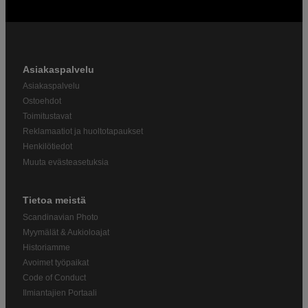
Asiakaspalvelu
Asiakaspalvelu
Ostoehdot
Toimitustavat
Reklamaatiot ja huoltotapaukset
Henkilötiedot
Muuta evästeasetuksia
Tietoa meistä
Scandinavian Photo
Myymälät & Aukioloajat
Historiamme
Avoimet työpaikat
Code of Conduct
Ilmiantajien Portaali