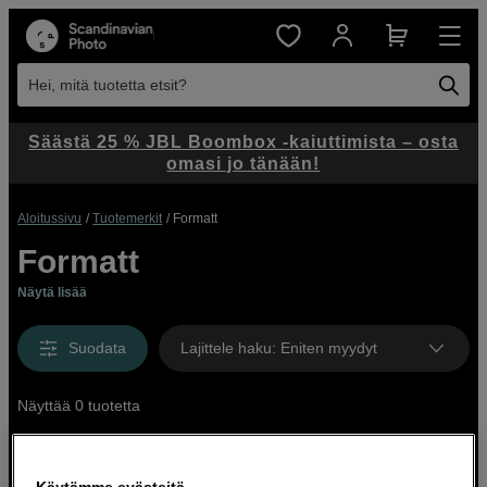
Hei, mitä tuotetta etsit?
Säästä 25 % JBL Boombox -kaiuttimista – osta
omasi jo tänään!
Aloitussivu
Tuotemerkit
Formatt
Formatt
Näytä lisää
Suodata
Lajittele haku
:
Eniten myydyt
Näyttää 0 tuotetta
Käytämme evästeitä