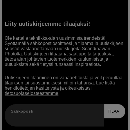
Liity uutiskirjeemme tilaajaksi!
Ole kartalla tekniikka-alan uusimmista trendeistä!
Syöttämällä sähköpostiosoitteesi ja tilaamalla uutiskirjeen
suostut vastaanottamaan uutiskirjeitä Scandinavian
Photolta. Uutiskirjeen tilaajana saat upeita tarjouksia,
tietoa alan johtavien tuotemerkkien kuulumisista ja
uutuuksista sekä tietysti runsaasti inspiraatiota.
Uutiskirjeen tilaaminen on vapaaehtoista ja voit peruuttaa
tilauksen tai suostumuksesi milloin tahansa. Lue lisää
henkilötietojen käsittelystä ja oikeuksistasi
tietosuojaselosteestamme
.
Sähköposti
TILAA