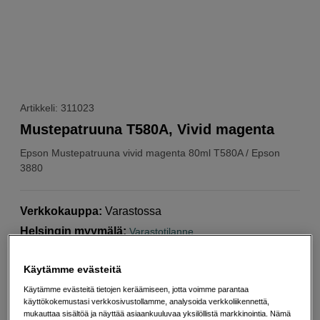
Artikkeli: 311023
Mustepatruuna T580A, Vivid magenta
Epson
Mustepatruuna vivid magenta 80ml T580A / Epson
3880
Verkkokauppa
:
Varastossa
Helsingin myymälä
:
Varastotilanne
Käytämme evästeitä
69
EUR
Käytämme evästeitä tietojen keräämiseen, jotta voimme parantaa
käyttökokemustasi verkkosivustollamme, analysoida verkkoliikennettä,
Määrä
Lisää ostoskoriin
mukauttaa sisältöä ja näyttää asiaankuuluvaa yksilöllistä markkinointia. Nämä