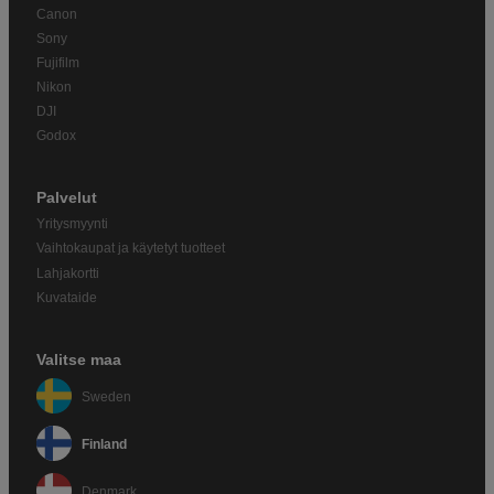
Canon
Sony
Fujifilm
Nikon
DJI
Godox
Palvelut
Yritysmyynti
Vaihtokaupat ja käytetyt tuotteet
Lahjakortti
Kuvataide
Valitse maa
Sweden
Finland
Denmark