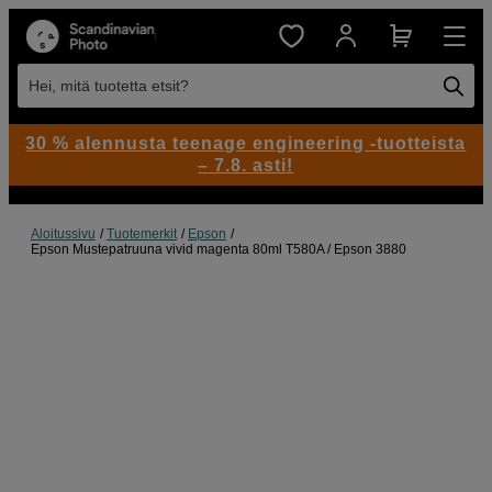
Hei, mitä tuotetta etsit?
30 % alennusta teenage engineering -tuotteista
– 7.8. asti!
Aloitussivu
Tuotemerkit
Epson
Epson Mustepatruuna vivid magenta 80ml T580A / Epson 3880