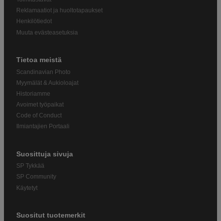
Reklamaatiot ja huoltotapaukset
Henkilötiedot
Muuta evästeasetuksia
Tietoa meistä
Scandinavian Photo
Myymälät & Aukioloajat
Historiamme
Avoimet työpaikat
Code of Conduct
Ilmiantajien Portaali
Suosittuja sivuja
SP Tykkää
SP Community
Käytetyt
Suositut tuotemerkit