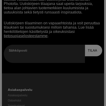
Photolta. Uutiskirjeen tilaajana saat upeita tarjouksia,
tietoa alan johtavien tuotemerkkien kuulumisista ja
uutuuksista sekä tietysti runsaasti inspiraatiota.
Uutiskirjeen tilaaminen on vapaaehtoista ja voit peruuttaa
tilauksen tai suostumuksesi milloin tahansa. Lue lisää
henkilötietojen käsittelystä ja oikeuksistasi
tietosuojaselosteestamme
.
Sähköposti
TILAA
Asiakaspalvelu
Asiakaspalvelu
Ostoehdot
Toimitustavat