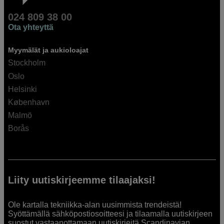
024 809 38 00
Ota yhteyttä
Myymälät ja aukioloajat
Stockholm
Oslo
Helsinki
København
Malmö
Borås
Liity uutiskirjeemme tilaajaksi!
Ole kartalla tekniikka-alan uusimmista trendeistä!
Syöttämällä sähköpostiosoitteesi ja tilaamalla uutiskirjeen
suostut vastaanottamaan uutiskirjeitä Scandinavian