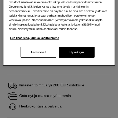
evästeet sisältävät sekä omia että ulkopuolisten kumppaneidemme kuten
Googlen evästeitä, joiden kanssa jaamme tietoja markkinoinnin
personoimiseksi. Tavoitteemme on näyttää sinulle aina sitä sisältöä, josta olet
todella kiinnostunut, jotta saat parhaan mahdollisen ostokokemuksen
Maksa Svea-erämaksulla
verkkokaupassa. Napsauttamalla "Hyväksyn" voimme jatkossakin tarjota
sinulle inspiraatiota ja henkilökohtaisia tarjouksia, jotka on räätälöity juuri
Esimerkki: 36 kk, 2 EUR/kk, yhteensä 77 EUR, todellinen vuosikorko
sinulle. Voit tietysti muuttaa asetuksiasi milloin tahansa.
19,07 %
Avausmaksu 5 EUR, laskutusmaksu 0 EUR/kk lisäksi
Lue lisää siitä, kuinka käsittelemme
Lainaaminen maksaa!
Jos et pysty maksamaan velkaa ajoissa, saatat
saada maksuhäiriömerkinnän. Se voi vaikeuttaa asunnon vuokraamista,
liittymien tekemistä ja uusien lainojen saamista. Apua saat kuntasi talous- ja
Asetukset
Hyväksyn
velkaneuvonnasta. Yhteystiedot löydät sivulta
kkv.fi (avautuu uuteen
välilehteen)
Ilmainen toimitus yli 200 EUR ostoksille
Osta nyt ja maksa myöhemmin
Henkilökohtaista palvelua