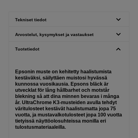
Tekniset tiedot
Arvostelut, kysymykset ja vastaukset
Tuotetiedot
Epsonin muste on kehitetty haalistumista
kestäväksi, säilyttäen muistosi hyvässä
kunnossa vuosikausia. Epsons bläck är
utvecklat för lång hållbarhet och motstår
blekning så att dina minnen bevaras i många
år. UltraChrome K3-musteiden avulla tehdyt
väritulosteet kestävät haalistumatta jopa 75
vuotta, ja mustavalkotulosteet jopa 100 vuotta
tietyissä näyttöolosuhteissa monilla eri
tulostusmateriaaleilla.