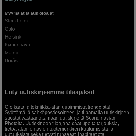
Myymälät ja aukioloajat
Stockholm
Oslo
Helsinki
København
Malmö
Borås
Liity uutiskirjeemme tilaajaksi!
Ole kartalla tekniikka-alan uusimmista trendeistä!
Syöttämällä sähköpostiosoitteesi ja tilaamalla uutiskirjeen
suostut vastaanottamaan uutiskirjeitä Scandinavian
Photolta. Uutiskirjeen tilaajana saat upeita tarjouksia,
tietoa alan johtavien tuotemerkkien kuulumisista ja
uutuuksista sekä tietysti runsaasti inspiraatiota.