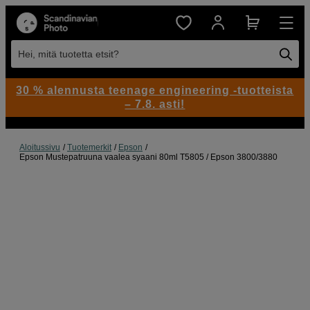
Hei, mitä tuotetta etsit?
30 % alennusta teenage engineering -tuotteista
– 7.8. asti!
Aloitussivu
Tuotemerkit
Epson
Epson Mustepatruuna vaalea syaani 80ml T5805 / Epson 3800/3880