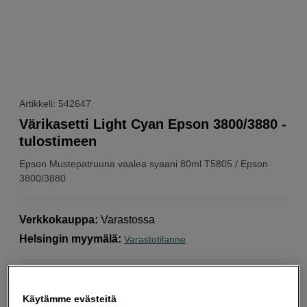
Artikkeli: 542647
Värikasetti Light Cyan Epson 3800/3880 -
tulostimeen
Epson
Mustepatruuna vaalea syaani 80ml T5805 / Epson
3800/3880
Verkkokauppa
:
Varastossa
Helsingin myymälä
:
Varastotilanne
Valitse Muita vaihtoehtoja
Käytämme evästeitä