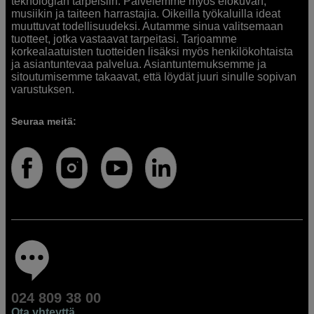
teknologian tarpeisiin. Palvelemme myös elokuvan,
musiikin ja taiteen harrastajia. Oikeilla työkaluilla ideat
muuttuvat todellisuudeksi. Autamme sinua valitsemaan
tuotteet, jotka vastaavat tarpeitasi. Tarjoamme
korkealaatuisten tuotteiden lisäksi myös henkilökohtaista
ja asiantuntevaa palvelua. Asiantuntemuksemme ja
sitoutumisemme takaavat, että löydät juuri sinulle sopivan
varustuksen.
Seuraa meitä:
024 809 38 00
Ota yhteyttä