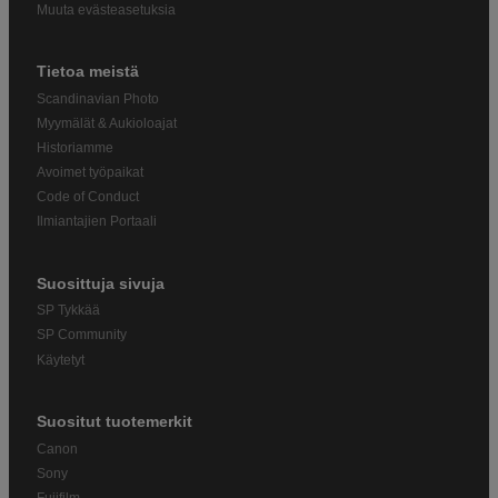
Muuta evästeasetuksia
Tietoa meistä
Scandinavian Photo
Myymälät & Aukioloajat
Historiamme
Avoimet työpaikat
Code of Conduct
Ilmiantajien Portaali
Suosittuja sivuja
SP Tykkää
SP Community
Käytetyt
Suositut tuotemerkit
Canon
Sony
Fujifilm