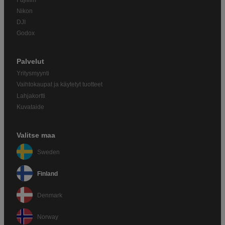
Nikon
DJI
Godox
Palvelut
Yritysmyynti
Vaihtokaupat ja käytetyt tuotteet
Lahjakortti
Kuvataide
Valitse maa
Sweden
Finland
Denmark
Norway