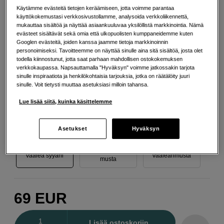
Käytämme evästeitä tietojen keräämiseen, jotta voimme parantaa
käyttökokemustasi verkkosivustollamme, analysoida verkkoliikennettä,
mukauttaa sisältöä ja näyttää asiaankuuluvaa yksilöllistä markkinointia. Nämä
evästeet sisältävät sekä omia että ulkopuolisten kumppaneidemme kuten
Keltainen
Magenta
Matta musta
Googlen evästeitä, joiden kanssa jaamme tietoja markkinoinnin
personoimiseksi. Tavoitteemme on näyttää sinulle aina sitä sisältöä, josta olet
todella kiinnostunut, jotta saat parhaan mahdollisen ostokokemuksen
verkkokaupassa. Napsauttamalla "Hyväksyn" voimme jatkossakin tarjota
sinulle inspiraatiota ja henkilökohtaisia tarjouksia, jotka on räätälöity juuri
sinulle. Voit tietysti muuttaa asetuksiasi milloin tahansa.
Photo musta
Syaani
Vaalea magenta
Lue lisää siitä, kuinka käsittelemme
Asetukset
Hyväksyn
Vaalean vaalea
Vaalea syyani
Vaaleanmusta
musta
69
EUR
Määrä
Lisää ostoskoriin