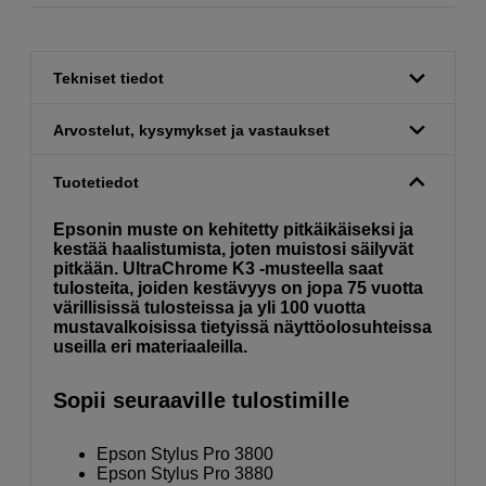
Tekniset tiedot
Arvostelut, kysymykset ja vastaukset
Tuotetiedot
Epsonin muste on kehitetty pitkäikäiseksi ja
kestää haalistumista, joten muistosi säilyvät
pitkään. UltraChrome K3 -musteella saat
tulosteita, joiden kestävyys on jopa 75 vuotta
värillisissä tulosteissa ja yli 100 vuotta
mustavalkoisissa tietyissä näyttöolosuhteissa
useilla eri materiaaleilla.
Sopii seuraaville tulostimille
Epson Stylus Pro 3800
Epson Stylus Pro 3880