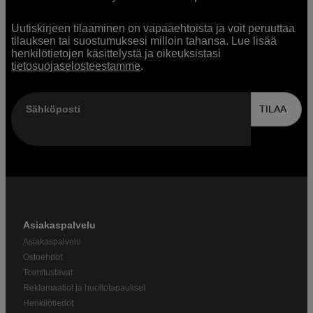
Uutiskirjeen tilaaminen on vapaaehtoista ja voit peruuttaa
tilauksen tai suostumuksesi milloin tahansa. Lue lisää
henkilötietojen käsittelystä ja oikeuksistasi
tietosuojaselosteestamme
.
Sähköposti
TILAA
Asiakaspalvelu
Asiakaspalvelu
Ostoehdot
Toimitustavat
Reklamaatiot ja huoltotapaukset
Henkilötiedot