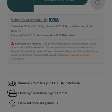
Maksa Svea-erämaksulla
Esimerkki: 36 kk, 2 EUR/kk, yhteensä 77 EUR, todellinen vuosikorko
19,07 %
Avausmaksu 5 EUR, laskutusmaksu 0 EUR/kk lisäksi
Lainaaminen maksaa!
Jos et pysty maksamaan velkaa ajoissa, saatat
saada maksuhäiriömerkinnän. Se voi vaikeuttaa asunnon vuokraamista,
liittymien tekemistä ja uusien lainojen saamista. Apua saat kuntasi talous- ja
velkaneuvonnasta. Yhteystiedot löydät sivulta
kkv.fi (avautuu uuteen
välilehteen)
Ilmainen toimitus yli 200 EUR ostoksille
Osta nyt ja maksa myöhemmin
Henkilökohtaista palvelua