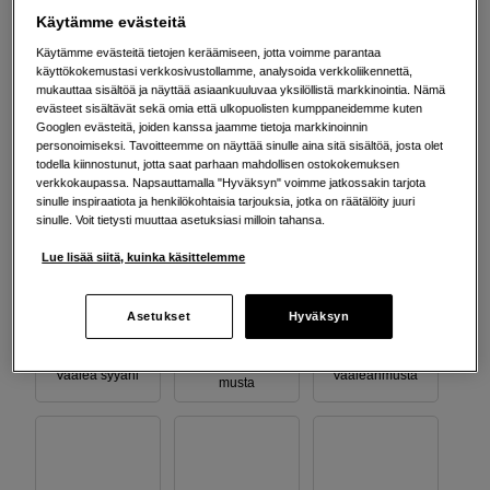
Valitse Väri
Käytämme evästeitä
Käytämme evästeitä tietojen keräämiseen, jotta voimme parantaa
käyttökokemustasi verkkosivustollamme, analysoida verkkoliikennettä,
mukauttaa sisältöä ja näyttää asiaankuuluvaa yksilöllistä markkinointia. Nämä
evästeet sisältävät sekä omia että ulkopuolisten kumppaneidemme kuten
Keltainen
Matta musta
Oranssi
Googlen evästeitä, joiden kanssa jaamme tietoja markkinoinnin
personoimiseksi. Tavoitteemme on näyttää sinulle aina sitä sisältöä, josta olet
todella kiinnostunut, jotta saat parhaan mahdollisen ostokokemuksen
verkkokaupassa. Napsauttamalla "Hyväksyn" voimme jatkossakin tarjota
sinulle inspiraatiota ja henkilökohtaisia tarjouksia, jotka on räätälöity juuri
sinulle. Voit tietysti muuttaa asetuksiasi milloin tahansa.
Photo musta
Syaani
Vaalea magenta
Lue lisää siitä, kuinka käsittelemme
Asetukset
Hyväksyn
Vaalean vaalea
Vaalea syyani
Vaaleanmusta
musta