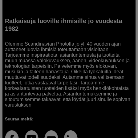
Ratkaisuja luoville ihmisille jo vuodesta
1982
Olemme Scandinavian Photolla jo yli 40 vuoden ajan
auttaneet luovia ihmisiä toteuttamaan visioitaan.
Tarjoamme inspiraatiota, asiantuntemusta ja tuotteita
muun muassa valokuvauksen, äänen, videokuvauksen ja
teknologian tarpeisiin. Palvelemme myös elokuvan,
musiikin ja taiteen harrastajia. Oikeilla työkaluilla ideat
muuttuvat todellisuudeksi. Autamme sinua valitsemaan
tuotteet, jotka vastaavat tarpeitasi. Tarjoamme
korkealaatuisten tuotteiden lisäksi myös henkilökohtaista
ja asiantuntevaa palvelua. Asiantuntemuksemme ja
sitoutumisemme takaavat, että löydät juuri sinulle sopivan
varustuksen.
Seuraa meitä: