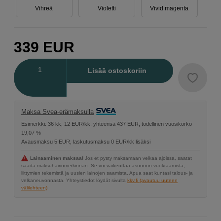
Vihreä
Violetti
Vivid magenta
339
EUR
Määrä
Lisää ostoskoriin
Maksa Svea-erämaksulla
Esimerkki: 36 kk, 12 EUR/kk, yhteensä 437 EUR, todellinen vuosikorko
19,07 %
Avausmaksu 5 EUR, laskutusmaksu 0 EUR/kk lisäksi
Lainaaminen maksaa!
Jos et pysty maksamaan velkaa ajoissa, saatat
saada maksuhäiriömerkinnän. Se voi vaikeuttaa asunnon vuokraamista,
liittymien tekemistä ja uusien lainojen saamista. Apua saat kuntasi talous- ja
velkaneuvonnasta. Yhteystiedot löydät sivulta
kkv.fi (avautuu uuteen
välilehteen)