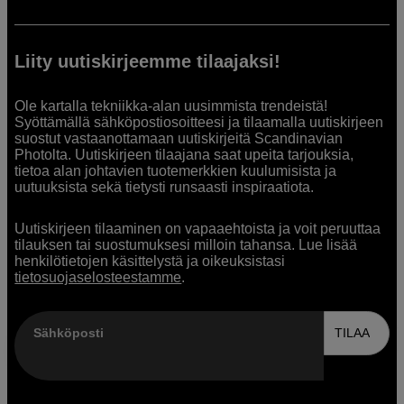
Liity uutiskirjeemme tilaajaksi!
Ole kartalla tekniikka-alan uusimmista trendeistä!
Syöttämällä sähköpostiosoitteesi ja tilaamalla uutiskirjeen
suostut vastaanottamaan uutiskirjeitä Scandinavian
Photolta. Uutiskirjeen tilaajana saat upeita tarjouksia,
tietoa alan johtavien tuotemerkkien kuulumisista ja
uutuuksista sekä tietysti runsaasti inspiraatiota.
Uutiskirjeen tilaaminen on vapaaehtoista ja voit peruuttaa
tilauksen tai suostumuksesi milloin tahansa. Lue lisää
henkilötietojen käsittelystä ja oikeuksistasi
tietosuojaselosteestamme
.
Sähköposti
TILAA