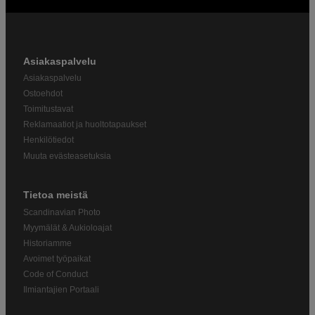
Asiakaspalvelu
Asiakaspalvelu
Ostoehdot
Toimitustavat
Reklamaatiot ja huoltotapaukset
Henkilötiedot
Muuta evästeasetuksia
Tietoa meistä
Scandinavian Photo
Myymälät & Aukioloajat
Historiamme
Avoimet työpaikat
Code of Conduct
Ilmiantajien Portaali