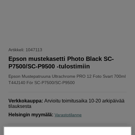
Artikkeli: 1047113
Epson mustekasetti Photo Black SC-
P7500/SC-P9500 -tulostimiin
Epson
Mustepatruuna Ultrachrome PRO 12 Foto Svart 700ml
T44J140 För SC-P7500/SC-P9500
Verkkokauppa
:
Arvioitu toimitusaika 10-20 arkipäivää
tilauksesta
Helsingin myymälä
:
Varastotilanne