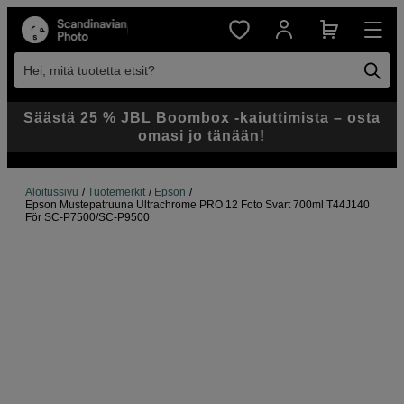
Hei, mitä tuotetta etsit?
Säästä 25 % JBL Boombox -kaiuttimista – osta
omasi jo tänään!
Aloitussivu
Tuotemerkit
Epson
Epson Mustepatruuna Ultrachrome PRO 12 Foto Svart 700ml T44J140
För SC-P7500/SC-P9500