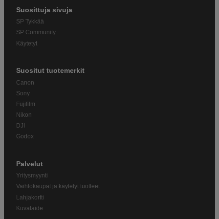
Suosittuja sivuja
SP Tykkää
SP Community
Käytetyt
Suositut tuotemerkit
Canon
Sony
Fujifilm
Nikon
DJI
Godox
Palvelut
Yritysmyynti
Vaihtokaupat ja käytetyt tuotteet
Lahjakortti
Kuvataide