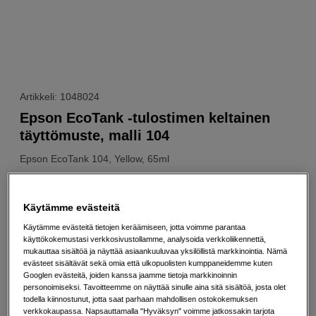
Artikkeli: 1048024
Epson EcoTank -tulostimen keltainen
täyttömuste, malli 104
Epson
EcoTank 104, Yellow, 65ml
Verkkokauppa
:
Varastossa
Käytämme evästeitä
Helsingin myymälä
:
Varastotilanne
Käytämme evästeitä tietojen keräämiseen, jotta voimme parantaa
käyttökokemustasi verkkosivustollamme, analysoida verkkoliikennettä,
mukauttaa sisältöä ja näyttää asiaankuuluvaa yksilöllistä markkinointia. Nämä
9
EUR
evästeet sisältävät sekä omia että ulkopuolisten kumppaneidemme kuten
Googlen evästeitä, joiden kanssa jaamme tietoja markkinoinnin
Maksa heti tai jaa useampaan osamaksuun
Lue lisää
personoimiseksi. Tavoitteemme on näyttää sinulle aina sitä sisältöä, josta olet
todella kiinnostunut, jotta saat parhaan mahdollisen ostokokemuksen
Määrä
verkkokaupassa. Napsauttamalla "Hyväksyn" voimme jatkossakin tarjota
Lisää ostoskoriin