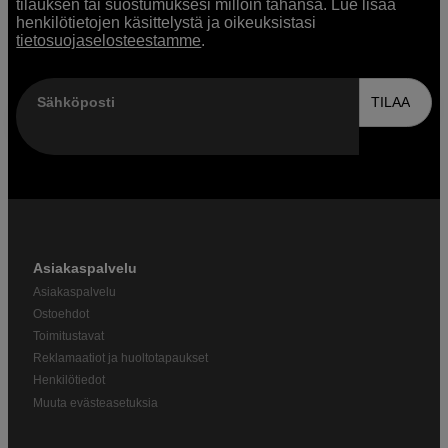
tilauksen tai suostumuksesi milloin tahansa. Lue lisää
henkilötietojen käsittelystä ja oikeuksistasi
tietosuojaselosteestamme
.
Sähköposti
TILAA
Asiakaspalvelu
Asiakaspalvelu
Ostoehdot
Toimitustavat
Reklamaatiot ja huoltotapaukset
Henkilötiedot
Muuta evästeasetuksia