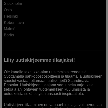
Stockholm
Oslo
Helsinki
København
Malmö
Borås
Liity uutiskirjeemme tilaajaksi!
Ole kartalla tekniikka-alan uusimmista trendeistä!
Syöttämällä sähköpostiosoitteesi ja tilaamalla uutiskirjeen
suostut vastaanottamaan uutiskirjeitä Scandinavian
Photolta. Uutiskirjeen tilaajana saat upeita tarjouksia,
tietoa alan johtavien tuotemerkkien kuulumisista ja
uutuuksista sekä tietysti runsaasti inspiraatiota.
Uutiskirjeen tilaaminen on vapaaehtoista ja voit peruuttaa