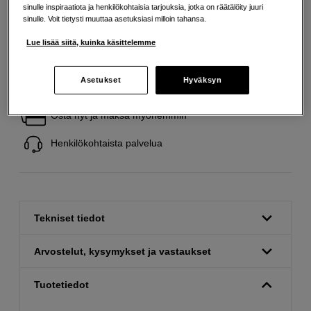
sinulle inspiraatiota ja henkilökohtaisia tarjouksia, jotka on räätälöity juuri
sinulle. Voit tietysti muuttaa asetuksiasi milloin tahansa.
Lue lisää siitä, kuinka käsittelemme
Asetukset
Hyväksyn
Ilmainen toimitus yli 200 EUR ostoksille
Osta nyt ja maksa myöhemmin
Henkilökohtaista palvelua
Tekniset tiedot
Arvostelut, kysymykset ja vastaukset
Tuotetiedot