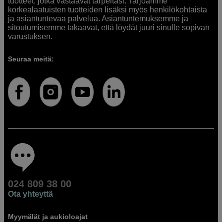
tuotteet, jotka vastaavat tarpeitasi. Tarjoamme
korkealaatuisten tuotteiden lisäksi myös henkilökohtaista
ja asiantuntevaa palvelua. Asiantuntemuksemme ja
sitoutumisemme takaavat, että löydät juuri sinulle sopivan
varustuksen.
Seuraa meitä:
024 809 38 00
Ota yhteyttä
Myymälät ja aukioloajat