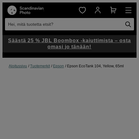
Hei, mitä tuotetta etsit?
Säästä 25 % JBL Boombox -kaiuttimista – osta
omasi jo tänään!
Aloitussivu
Tuotemerkit
Epson
Epson EcoTank 104, Yellow, 65ml