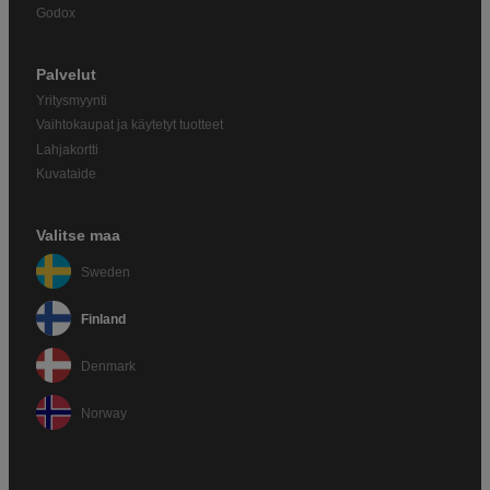
Godox
Palvelut
Yritysmyynti
Vaihtokaupat ja käytetyt tuotteet
Lahjakortti
Kuvataide
Valitse maa
Sweden
Finland
Denmark
Norway