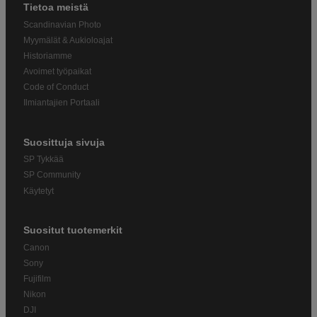
Tietoa meistä
Scandinavian Photo
Myymälät & Aukioloajat
Historiamme
Avoimet työpaikat
Code of Conduct
Ilmiantajien Portaali
Suosittuja sivuja
SP Tykkää
SP Community
Käytetyt
Suositut tuotemerkit
Canon
Sony
Fujifilm
Nikon
DJI