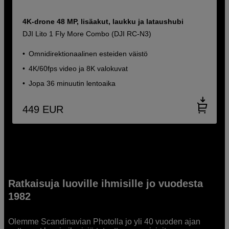
4K-drone 48 MP, lisäakut, laukku ja lataushubi
DJI Lito 1 Fly More Combo (DJI RC-N3)
Omnidirektionaalinen esteiden väistö
4K/60fps video ja 8K valokuvat
Jopa 36 minuutin lentoaika
449
EUR
Ratkaisuja luoville ihmisille jo vuodesta
1982
Olemme Scandinavian Photolla jo yli 40 vuoden ajan