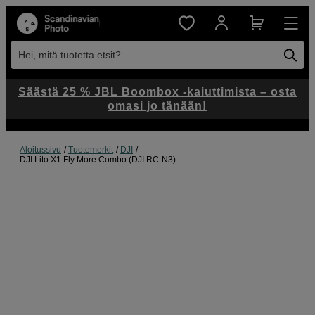
Hei, mitä tuotetta etsit?
Säästä 25 % JBL Boombox -kaiuttimista – osta
omasi jo tänään!
Aloitussivu
Tuotemerkit
DJI
DJI Lito X1 Fly More Combo (DJI RC-N3)