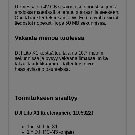
Dronessa on 42 GB sisäinen tallennustila, jonka
ansiosta materiaali tallentuu suoraan laitteeseen.
QuickTransfer-tekniikan ja Wi-Fi 6:n avulla siirrät
tiedostot nopeasti, jopa 50 MB sekunnissa.
Vakaata menoa tuulessa
DJI Lito X1 kestää tuulta aina 10,7 metriin
sekunnissa ja pysyy vakaana ilmassa, mikä
takaa laadukkaammat tallenteet myös
haastavissa olosuhteissa.
Toimitukseen sisältyy
DJI Lito X1 (tuotenumero 1105922)
1 x DJI Lito X1
1 x DJI RC-N3 -ohjain