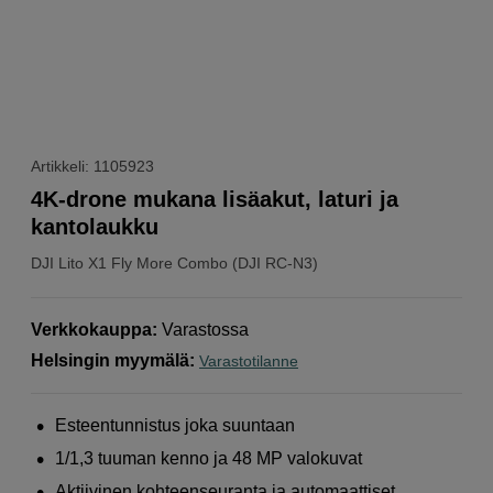
Artikkeli: 1105923
4K-drone mukana lisäakut, laturi ja
kantolaukku
DJI
Lito X1 Fly More Combo (DJI RC-N3)
Verkkokauppa
:
Varastossa
Helsingin myymälä
:
Varastotilanne
Esteentunnistus joka suuntaan
1/1,3 tuuman kenno ja 48 MP valokuvat
Aktiivinen kohteenseuranta ja automaattiset