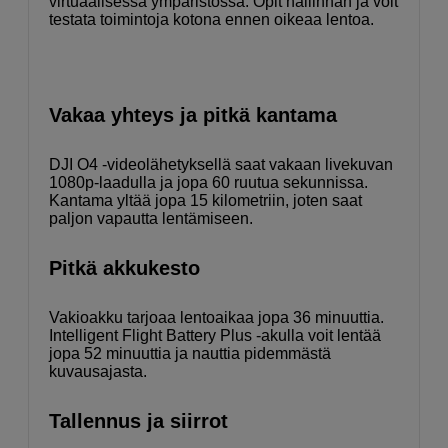
virtuaalisessa ympäristössä. Opit hallinnan ja voit
testata toimintoja kotona ennen oikeaa lentoa.
Vakaa yhteys ja pitkä kantama
DJI O4 -videolähetyksellä saat vakaan livekuvan
1080p-laadulla ja jopa 60 ruutua sekunnissa.
Kantama yltää jopa 15 kilometriin, joten saat
paljon vapautta lentämiseen.
Pitkä akkukesto
Vakioakku tarjoaa lentoaikaa jopa 36 minuuttia.
Intelligent Flight Battery Plus -akulla voit lentää
jopa 52 minuuttia ja nauttia pidemmästä
kuvausajasta.
Tallennus ja siirrot