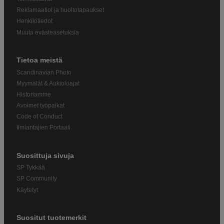
Reklamaatiot ja huoltotapaukset
Henkilötiedot
Muuta evästeasetuksia
Tietoa meistä
Scandinavian Photo
Myymälät & Aukioloajat
Historiamme
Avoimet työpaikat
Code of Conduct
Ilmiantajien Portaali
Suosittuja sivuja
SP Tykkää
SP Community
Käytetyt
Suositut tuotemerkit