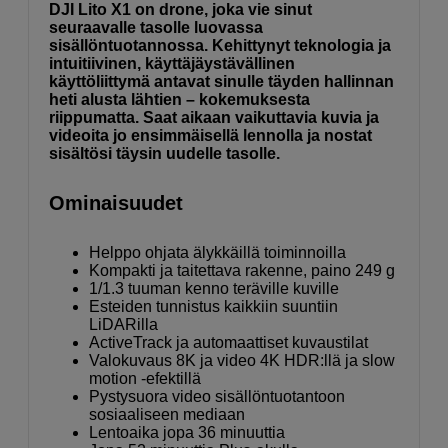
DJI Lito X1 on drone, joka vie sinut
seuraavalle tasolle luovassa
sisällöntuotannossa. Kehittynyt teknologia ja
intuitiivinen, käyttäjäystävällinen
käyttöliittymä antavat sinulle täyden hallinnan
heti alusta lähtien – kokemuksesta
riippumatta. Saat aikaan vaikuttavia kuvia ja
videoita jo ensimmäisellä lennolla ja nostat
sisältösi täysin uudelle tasolle.
Ominaisuudet
Helppo ohjata älykkäillä toiminnoilla
Kompakti ja taitettava rakenne, paino 249 g
1/1.3 tuuman kenno teräville kuville
Esteiden tunnistus kaikkiin suuntiin
LiDARilla
ActiveTrack ja automaattiset kuvaustilat
Valokuvaus 8K ja video 4K HDR:llä ja slow
motion -efektillä
Pystysuora video sisällöntuotantoon
sosiaaliseen mediaan
Lentoaika jopa 36 minuuttia