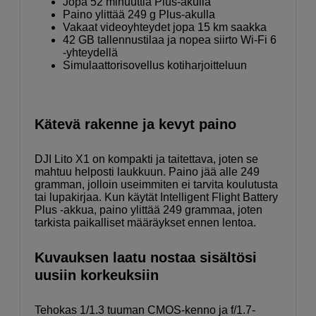
Jopa 52 minuuttia Plus-akulla
Paino ylittää 249 g Plus-akulla
Vakaat videoyhteydet jopa 15 km saakka
42 GB tallennustilaa ja nopea siirto Wi-Fi 6
-yhteydellä
Simulaattorisovellus kotiharjoitteluun
Kätevä rakenne ja kevyt paino
DJI Lito X1 on kompakti ja taitettava, joten se
mahtuu helposti laukkuun. Paino jää alle 249
gramman, jolloin useimmiten ei tarvita koulutusta
tai lupakirjaa. Kun käytät Intelligent Flight Battery
Plus -akkua, paino ylittää 249 grammaa, joten
tarkista paikalliset määräykset ennen lentoa.
Kuvauksen laatu nostaa sisältösi
uusiin korkeuksiin
Tehokas 1/1.3 tuuman CMOS-kenno ja f/1.7-