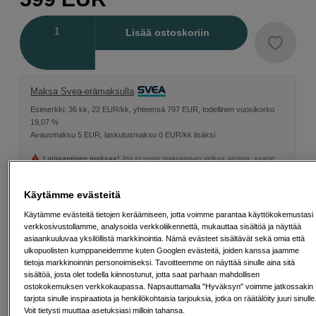
Määrä
Lisää ostoskoriin
Maksa Svea-erämaksulla
Esimerkki: 36 kk, 22 EUR/kk, yhteensä 797 EUR, todellinen vuosikorko
19,07 %
Avausmaksu 5 EUR, laskutusmaksu 0 EUR/kk lisäksi
Lainaaminen maksaa!
Jos et pysty maksamaan velkaa ajoissa, saatat
saada maksuhäiriömerkinnän. Se voi vaikeuttaa asunnon vuokraamista,
liittymien tekemistä ja uusien lainojen saamista. Apua saat kuntasi talous- ja
velkaneuvonnasta. Yhteystiedot löydät sivulta
kkv.fi (avautuu uuteen
Käytämme evästeitä
välilehteen)
Käytämme evästeitä tietojen keräämiseen, jotta voimme parantaa käyttökokemustasi
verkkosivustollamme, analysoida verkkoliikennettä, mukauttaa sisältöä ja näyttää
asiaankuuluvaa yksilöllistä markkinointia. Nämä evästeet sisältävät sekä omia että
ulkopuolisten kumppaneidemme kuten Googlen evästeitä, joiden kanssa jaamme
tietoja markkinoinnin personoimiseksi. Tavoitteemme on näyttää sinulle aina sitä
Ilmainen toimitus yli 200 EUR ostoksille
sisältöä, josta olet todella kiinnostunut, jotta saat parhaan mahdollisen
ostokokemuksen verkkokaupassa. Napsauttamalla "Hyväksyn" voimme jatkossakin
Osta nyt ja maksa myöhemmin
tarjota sinulle inspiraatiota ja henkilökohtaisia tarjouksia, jotka on räätälöity juuri sinulle
Voit tietysti muuttaa asetuksiasi milloin tahansa.