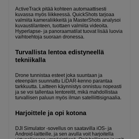
ActiveTrack pitää kohteen automaattisesti
kuvassa myös liikkeessä. QuickShots tarjoaa
valmiita kameraliikkeitä ja MasterShots analysoi
kuvaustilanteen, tuottaen valmiita videoita.
Hyperlapse- ja panoraamatilat tuovat lisää luovia
vaihtoehtoja suoraan dronessa.
Turvallista lentoa edistyneellä
tekniikalla
Drone tunnistaa esteet joka suuntaan ja
eteenpäin suunnattu LiDAR-kenno parantaa
tarkkuutta. Laitteen käynnistys onnistuu nopeasti
ja se voi tallentaa lentoreitit, mikä mahdollistaa
turvallisen paluun myös ilman satelliittisignaalia.
Harjoittele ja opi kotona
DJI Simulator -sovellus on saatavilla iOS- ja
Android-laitteille, ja sen avulla voit harjoitella