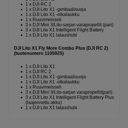
1 x DJI RC 2
1 x DJI Lito X1 -gimbaalisuoja
1 x DJI Lito X1 -olkalaukku
1 x Ruuvimeisseli
3 x DJI Mini 3/Lito-sarjan varapropellit (pari)
3 x DJI Lito X1 Intelligent Flight Battery
1 x DJI Lito X1 lataushubi
DJI Lito X1 Fly More Combo Plus (DJI RC 2)
(tuotenumero 1105925)
1 x DJI Lito X1
1 x DJI RC 2
1 x DJI Lito X1 -gimbaalisuoja
1 x DJI Lito X1 -olkalaukku
1 x Ruuvimeisseli
3 x DJI Mini 3/Lito-sarjan vara­propellit(pari)
3 x DJI Lito X1 Intelligent Flight Battery Plus
(laajennettu akku)
1 x DJI Lito X1 lataushubi