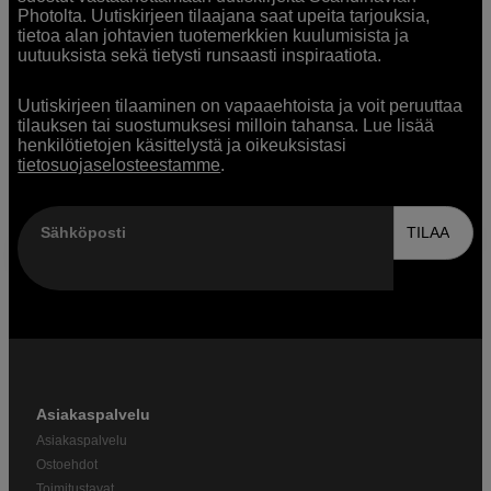
Photolta. Uutiskirjeen tilaajana saat upeita tarjouksia,
tietoa alan johtavien tuotemerkkien kuulumisista ja
uutuuksista sekä tietysti runsaasti inspiraatiota.
Uutiskirjeen tilaaminen on vapaaehtoista ja voit peruuttaa
tilauksen tai suostumuksesi milloin tahansa. Lue lisää
henkilötietojen käsittelystä ja oikeuksistasi
tietosuojaselosteestamme
.
Sähköposti
TILAA
Asiakaspalvelu
Asiakaspalvelu
Ostoehdot
Toimitustavat