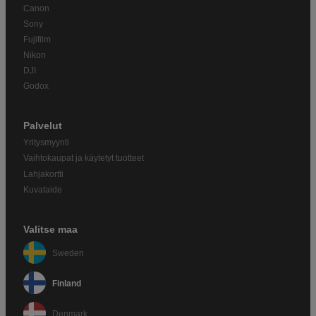
Canon
Sony
Fujifilm
Nikon
DJI
Godox
Palvelut
Yritysmyynti
Vaihtokaupat ja käytetyt tuotteet
Lahjakortti
Kuvataide
Valitse maa
Sweden
Finland
Denmark