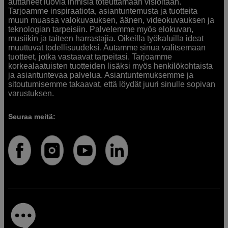
auttaneet luovia ihmisiä toteuttamaan visioitaan.
Tarjoamme inspiraatiota, asiantuntemusta ja tuotteita
muun muassa valokuvauksen, äänen, videokuvauksen ja
teknologian tarpeisiin. Palvelemme myös elokuvan,
musiikin ja taiteen harrastajia. Oikeilla työkaluilla ideat
muuttuvat todellisuudeksi. Autamme sinua valitsemaan
tuotteet, jotka vastaavat tarpeitasi. Tarjoamme
korkealaatuisten tuotteiden lisäksi myös henkilökohtaista
ja asiantuntevaa palvelua. Asiantuntemuksemme ja
sitoutumisemme takaavat, että löydät juuri sinulle sopivan
varustuksen.
Seuraa meitä: