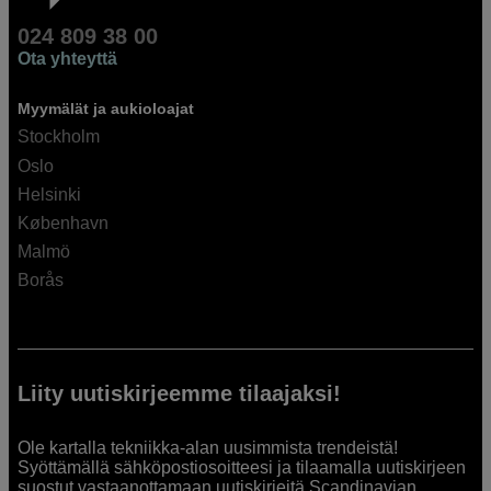
024 809 38 00
Ota yhteyttä
Myymälät ja aukioloajat
Stockholm
Oslo
Helsinki
København
Malmö
Borås
Liity uutiskirjeemme tilaajaksi!
Ole kartalla tekniikka-alan uusimmista trendeistä!
Syöttämällä sähköpostiosoitteesi ja tilaamalla uutiskirjeen
suostut vastaanottamaan uutiskirjeitä Scandinavian