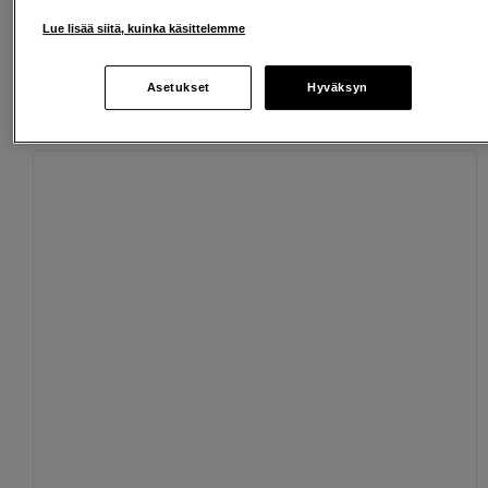
Henkilökohtaista palvelua
Lue lisää siitä, kuinka käsittelemme
Asetukset
Hyväksyn
Sopivat lisävarusteet
Näytä lisää