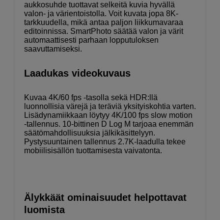
aukkosuhde tuottavat selkeitä kuvia hyvällä
valon- ja värientoistolla. Voit kuvata jopa 8K-
tarkkuudella, mikä antaa paljon liikkumavaraa
editoinnissa. SmartPhoto säätää valon ja värit
automaattisesti parhaan lopputuloksen
saavuttamiseksi.
Laadukas videokuvaus
Kuvaa 4K/60 fps -tasolla sekä HDR:llä
luonnollisia värejä ja teräviä yksityiskohtia varten.
Lisädynamiikkaan löytyy 4K/100 fps slow motion
-tallennus. 10-bittinen D Log M tarjoaa enemmän
säätömahdollisuuksia jälkikäsittelyyn.
Pystysuuntainen tallennus 2.7K-laadulla tekee
mobiilisisällön tuottamisesta vaivatonta.
Älykkäät ominaisuudet helpottavat
luomista