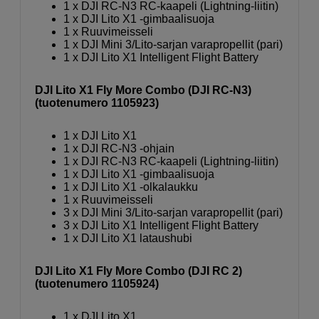
1 x DJI RC-N3 RC-kaapeli (Lightning-liitin)
1 x DJI Lito X1 -gimbaalisuoja
1 x Ruuvimeisseli
1 x DJI Mini 3/Lito-sarjan vara­propellit (pari)
1 x DJI Lito X1 Intelligent Flight Battery
DJI Lito X1 Fly More Combo (DJI RC-N3)
(tuotenumero 1105923)
1 x DJI Lito X1
1 x DJI RC-N3 -ohjain
1 x DJI RC-N3 RC-kaapeli (Lightning-liitin)
1 x DJI Lito X1 -gimbaalisuoja
1 x DJI Lito X1 -olkalaukku
1 x Ruuvimeisseli
3 x DJI Mini 3/Lito-sarjan vara­propellit (pari)
3 x DJI Lito X1 Intelligent Flight Battery
1 x DJI Lito X1 lataushubi
DJI Lito X1 Fly More Combo (DJI RC 2)
(tuotenumero 1105924)
1 x DJI Lito X1