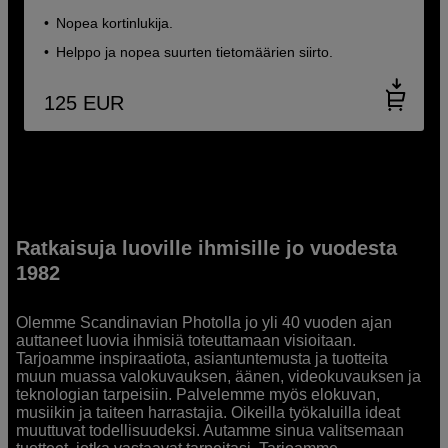
Nopea kortinlukija.
Helppo ja nopea suurten tietomäärien siirto.
125
EUR
Ratkaisuja luoville ihmisille jo vuodesta
1982
Olemme Scandinavian Photolla jo yli 40 vuoden ajan
auttaneet luovia ihmisiä toteuttamaan visioitaan.
Tarjoamme inspiraatiota, asiantuntemusta ja tuotteita
muun muassa valokuvauksen, äänen, videokuvauksen ja
teknologian tarpeisiin. Palvelemme myös elokuvan,
musiikin ja taiteen harrastajia. Oikeilla työkaluilla ideat
muuttuvat todellisuudeksi. Autamme sinua valitsemaan