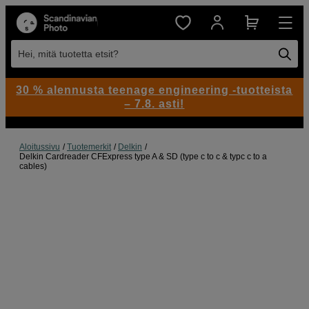
Hei, mitä tuotetta etsit?
30 % alennusta teenage engineering -tuotteista
– 7.8. asti!
Aloitussivu
Tuotemerkit
Delkin
Delkin Cardreader CFExpress type A & SD (type c to c & typc c to a
cables)