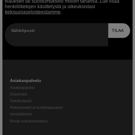
tilauksen tai suostumuksesi milloin tahansa. Lue lisää
henkilötietojen käsittelystä ja oikeuksistasi
tietosuojaselosteestamme
.
Sähköposti
TILAA
Asiakaspalvelu
Asiakaspalvelu
Ostoehdot
Toimitustavat
Reklamaatiot ja huoltotapaukset
Henkilötiedot
Muuta evästeasetuksia