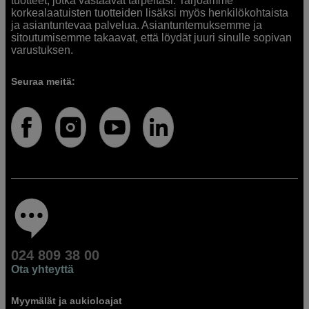
tuotteet, jotka vastaavat tarpeitasi. Tarjoamme
korkealaatuisten tuotteiden lisäksi myös henkilökohtaista
ja asiantuntevaa palvelua. Asiantuntemuksemme ja
sitoutumisemme takaavat, että löydät juuri sinulle sopivan
varustuksen.
Seuraa meitä:
024 809 38 00
Ota yhteyttä
Myymälät ja aukioloajat