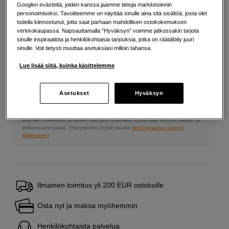
Googlen evästeitä, joiden kanssa jaamme tietoja markkinoinnin
Määrä
Lisää ostoskoriin
personoimiseksi. Tavoitteemme on näyttää sinulle aina sitä sisältöä, josta olet
todella kiinnostunut, jotta saat parhaan mahdollisen ostokokemuksen
verkkokaupassa. Napsauttamalla "Hyväksyn" voimme jatkossakin tarjota
sinulle inspiraatiota ja henkilökohtaisia tarjouksia, jotka on räätälöity juuri
sinulle. Voit tietysti muuttaa asetuksiasi milloin tahansa.
Maksa Svea-erämaksulla
Lue lisää siitä, kuinka käsittelemme
Esimerkki: 36 kk, 5 EUR/kk, yhteensä 185 EUR, todellinen vuosikorko
19,07 %
Avausmaksu 5 EUR, laskutusmaksu 0 EUR/kk lisäksi
Asetukset
Hyväksyn
Lainaaminen maksaa!
Jos et pysty maksamaan velkaa ajoissa, saatat
saada maksuhäiriömerkinnän. Se voi vaikeuttaa asunnon vuokraamista,
liittymien tekemistä ja uusien lainojen saamista. Apua saat kuntasi talous- ja
velkaneuvonnasta. Yhteystiedot löydät sivulta
kkv.fi (avautuu uuteen
välilehteen)
Ilmainen toimitus yli 200 EUR ostoksille
Osta nyt ja maksa myöhemmin
Henkilökohtaista palvelua