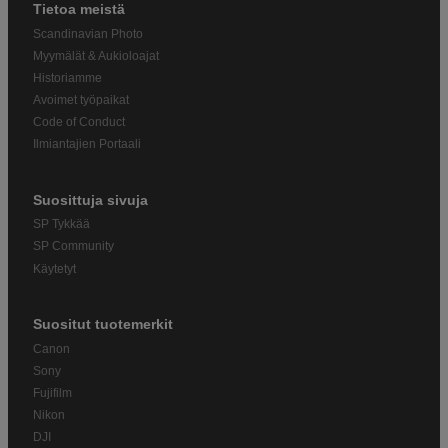
Tietoa meistä
Scandinavian Photo
Myymälät & Aukioloajat
Historiamme
Avoimet työpaikat
Code of Conduct
Ilmiantajien Portaali
Suosittuja sivuja
SP Tykkää
SP Community
Käytetyt
Suositut tuotemerkit
Canon
Sony
Fujifilm
Nikon
DJI