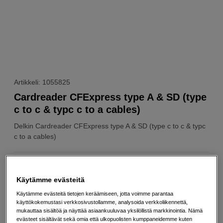
Artikkeli: 1055825
Cardreader CFExpress type A & SD (type
c to c & typc c to a cables)
Delkin
Cardreader CFExpress type A & SD (type c to c & typc
c to a cables)
Verkkokauppa
:
Varastossa
Käytämme evästeitä
Helsingin myymälä
:
Varastotilanne
Käytämme evästeitä tietojen keräämiseen, jotta voimme parantaa
käyttökokemustasi verkkosivustollamme, analysoida verkkoliikennettä,
129
EUR
mukauttaa sisältöä ja näyttää asiaankuuluvaa yksilöllistä markkinointia. Nämä
evästeet sisältävät sekä omia että ulkopuolisten kumppaneidemme kuten