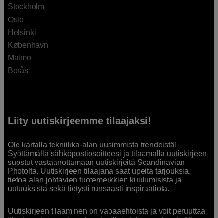
Stockholm
Oslo
Helsinki
København
Malmö
Borås
Liity uutiskirjeemme tilaajaksi!
Ole kartalla tekniikka-alan uusimmista trendeistä!
Syöttämällä sähköpostiosoitteesi ja tilaamalla uutiskirjeen
suostut vastaanottamaan uutiskirjeitä Scandinavian
Photolta. Uutiskirjeen tilaajana saat upeita tarjouksia,
tietoa alan johtavien tuotemerkkien kuulumisista ja
uutuuksista sekä tietysti runsaasti inspiraatiota.
Uutiskirjeen tilaaminen on vapaaehtoista ja voit peruuttaa