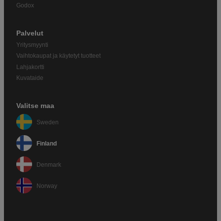
Godox
Palvelut
Yritysmyynti
Vaihtokaupat ja käytetyt tuotteet
Lahjakortti
Kuvataide
Valitse maa
Sweden
Finland
Denmark
Norway