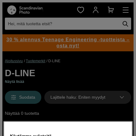
Hei, mitä tuotetta etsit?
30 % alennus Teenage Engineering -tuotteista –
osta nyt!
Aloitussivu
Tuotemerkit
D-LINE
D-LINE
Näytä lisää
Suodata
Lajittele haku
:
Eniten myydyt
Näyttää 0 tuotetta
Käytämme evästeitä