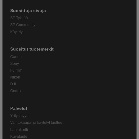
Suosittuja sivuja
SP Tykkää
SP Community
Käytetyt
Suositut tuotemerkit
Canon
Sony
Fujifilm
Nikon
DJI
Godox
Palvelut
Yritysmyynti
Vaihtokaupat ja käytetyt tuotteet
Lahjakortti
Kuvataide