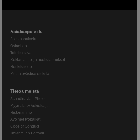
Asiakaspalvelu
Asiakaspalvelu
Ostoehdot
Toimitustavat
Reklamaatiot ja huoltotapaukset
Henkilötiedot
Muuta evästeasetuksia
Tietoa meistä
Scandinavian Photo
Myymälät & Aukioloajat
Historiamme
Avoimet työpaikat
Code of Conduct
Ilmiantajien Portaali