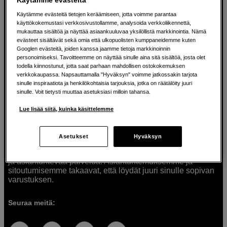
Käytämme evästeitä tietojen keräämiseen, jotta voimme parantaa
käyttökokemustasi verkkosivustollamme, analysoida verkkoliikennettä,
mukauttaa sisältöä ja näyttää asiaankuuluvaa yksilöllistä markkinointia. Nämä
Ratkaisuja luoville ihmisille jo vuodesta
evästeet sisältävät sekä omia että ulkopuolisten kumppaneidemme kuten
Googlen evästeitä, joiden kanssa jaamme tietoja markkinoinnin
1982
personoimiseksi. Tavoitteemme on näyttää sinulle aina sitä sisältöä, josta olet
todella kiinnostunut, jotta saat parhaan mahdollisen ostokokemuksen
verkkokaupassa. Napsauttamalla "Hyväksyn" voimme jatkossakin tarjota
Olemme Scandinavian Photolla jo yli 40 vuoden ajan
sinulle inspiraatiota ja henkilökohtaisia tarjouksia, jotka on räätälöity juuri
auttaneet luovia ihmisiä toteuttamaan visioitaan.
sinulle. Voit tietysti muuttaa asetuksiasi milloin tahansa.
Tarjoamme inspiraatiota, asiantuntemusta ja tuotteita
muun muassa valokuvauksen, äänen, videokuvauksen ja
Lue lisää siitä, kuinka käsittelemme
teknologian tarpeisiin. Palvelemme myös elokuvan,
musiikin ja taiteen harrastajia. Oikeilla työkaluilla ideat
muuttuvat todellisuudeksi. Autamme sinua valitsemaan
Asetukset
Hyväksyn
tuotteet, jotka vastaavat tarpeitasi. Tarjoamme
korkealaatuisten tuotteiden lisäksi myös henkilökohtaista
ja asiantuntevaa palvelua. Asiantuntemuksemme ja
sitoutumisemme takaavat, että löydät juuri sinulle sopivan
varustuksen.
Seuraa meitä: