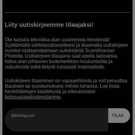
Liity uutiskirjeemme tilaajaksi!
Ole kartalla tekniikka-alan uusimmista trendeistä!
Syöttämällä sähköpostiosoitteesi ja tilaamalla uutiskirjeen
suostut vastaanottamaan uutiskirjeitä Scandinavian
Photolta. Uutiskirjeen tilaajana saat upeita tarjouksia,
tietoa alan johtavien tuotemerkkien kuulumisista ja
uutuuksista sekä tietysti runsaasti inspiraatiota.
Uutiskirjeen tilaaminen on vapaaehtoista ja voit peruuttaa
tilauksen tai suostumuksesi milloin tahansa. Lue lisää
henkilötietojen käsittelystä ja oikeuksistasi
tietosuojaselosteestamme
.
Sähköposti
TILAA