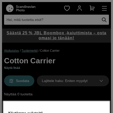
Hei, mitä tuotetta etsit?
Säästä 25 % JBL Boombox -kaiuttimista – osta
omasi jo tänään!
Aloitussivu
Tuotemerkit
Cotton Carrier
Cotton Carrier
Näytä lisää
Suodata
Lajittele haku
:
Eniten myydyt
Näyttää 0 tuotetta
Käytämme evästeitä