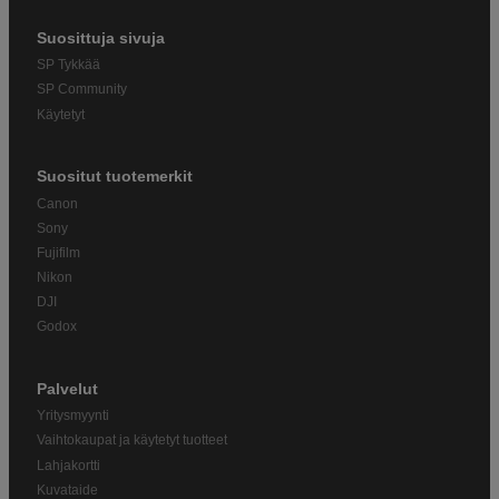
Suosittuja sivuja
SP Tykkää
SP Community
Käytetyt
Suositut tuotemerkit
Canon
Sony
Fujifilm
Nikon
DJI
Godox
Palvelut
Yritysmyynti
Vaihtokaupat ja käytetyt tuotteet
Lahjakortti
Kuvataide