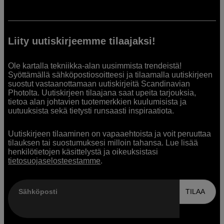
Liity uutiskirjeemme tilaajaksi!
Ole kartalla tekniikka-alan uusimmista trendeistä!
Syöttämällä sähköpostiosoitteesi ja tilaamalla uutiskirjeen
suostut vastaanottamaan uutiskirjeitä Scandinavian
Photolta. Uutiskirjeen tilaajana saat upeita tarjouksia,
tietoa alan johtavien tuotemerkkien kuulumisista ja
uutuuksista sekä tietysti runsaasti inspiraatiota.
Uutiskirjeen tilaaminen on vapaaehtoista ja voit peruuttaa
tilauksen tai suostumuksesi milloin tahansa. Lue lisää
henkilötietojen käsittelystä ja oikeuksistasi
tietosuojaselosteestamme
.
Sähköposti
TILAA