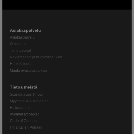
Asiakaspalvelu
Asiakaspalvelu
Ostoehdot
Toimitustavat
Reklamaatiot ja huoltotapaukset
Henkilötiedot
Muuta evästeasetuksia
Tietoa meistä
Scandinavian Photo
Myymälät & Aukioloajat
Historiamme
Avoimet työpaikat
Code of Conduct
Ilmiantajien Portaali