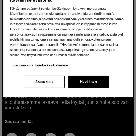
Käytämme evästeitä tietojen keräämiseen, jotta voimme parantaa
käyttökokemustasi verkkosivustollamme, analysoida verkkoliikennettä,
mukauttaa sisältöä ja näyttää asiaankuuluvaa yksilöllistä markkinointia. Nämä
Ratkaisuja luoville ihmisille jo vuodesta
evästeet sisältävät sekä omia että ulkopuolisten kumppaneidemme kuten
Googlen evästeitä, joiden kanssa jaamme tietoja markkinoinnin
1982
personoimiseksi. Tavoitteemme on näyttää sinulle aina sitä sisältöä, josta olet
todella kiinnostunut, jotta saat parhaan mahdollisen ostokokemuksen
verkkokaupassa. Napsauttamalla "Hyväksyn" voimme jatkossakin tarjota
Olemme Scandinavian Photolla jo yli 40 vuoden ajan
sinulle inspiraatiota ja henkilökohtaisia tarjouksia, jotka on räätälöity juuri
auttaneet luovia ihmisiä toteuttamaan visioitaan.
sinulle. Voit tietysti muuttaa asetuksiasi milloin tahansa.
Tarjoamme inspiraatiota, asiantuntemusta ja tuotteita
muun muassa valokuvauksen, äänen, videokuvauksen ja
Lue lisää siitä, kuinka käsittelemme
teknologian tarpeisiin. Palvelemme myös elokuvan,
musiikin ja taiteen harrastajia. Oikeilla työkaluilla ideat
muuttuvat todellisuudeksi. Autamme sinua valitsemaan
Asetukset
Hyväksyn
tuotteet, jotka vastaavat tarpeitasi. Tarjoamme
korkealaatuisten tuotteiden lisäksi myös henkilökohtaista
ja asiantuntevaa palvelua. Asiantuntemuksemme ja
sitoutumisemme takaavat, että löydät juuri sinulle sopivan
varustuksen.
Seuraa meitä: