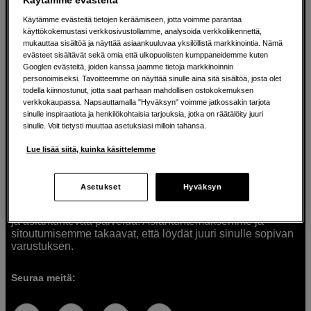
Käytämme evästeitä tietojen keräämiseen, jotta voimme parantaa
käyttökokemustasi verkkosivustollamme, analysoida verkkoliikennettä,
mukauttaa sisältöä ja näyttää asiaankuuluvaa yksilöllistä markkinointia. Nämä
Ratkaisuja luoville ihmisille jo vuodesta
evästeet sisältävät sekä omia että ulkopuolisten kumppaneidemme kuten
Googlen evästeitä, joiden kanssa jaamme tietoja markkinoinnin
1982
personoimiseksi. Tavoitteemme on näyttää sinulle aina sitä sisältöä, josta olet
todella kiinnostunut, jotta saat parhaan mahdollisen ostokokemuksen
verkkokaupassa. Napsauttamalla "Hyväksyn" voimme jatkossakin tarjota
Olemme Scandinavian Photolla jo yli 40 vuoden ajan
sinulle inspiraatiota ja henkilökohtaisia tarjouksia, jotka on räätälöity juuri
auttaneet luovia ihmisiä toteuttamaan visioitaan.
sinulle. Voit tietysti muuttaa asetuksiasi milloin tahansa.
Tarjoamme inspiraatiota, asiantuntemusta ja tuotteita
muun muassa valokuvauksen, äänen, videokuvauksen ja
Lue lisää siitä, kuinka käsittelemme
teknologian tarpeisiin. Palvelemme myös elokuvan,
musiikin ja taiteen harrastajia. Oikeilla työkaluilla ideat
muuttuvat todellisuudeksi. Autamme sinua valitsemaan
Asetukset
Hyväksyn
tuotteet, jotka vastaavat tarpeitasi. Tarjoamme
korkealaatuisten tuotteiden lisäksi myös henkilökohtaista
ja asiantuntevaa palvelua. Asiantuntemuksemme ja
sitoutumisemme takaavat, että löydät juuri sinulle sopivan
varustuksen.
Seuraa meitä: