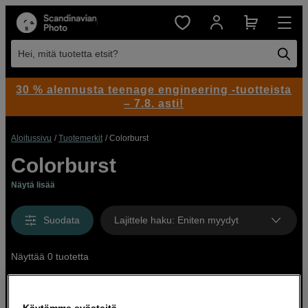
Hei, mitä tuotetta etsit?
30 % alennusta teenage engineering -tuotteista
– 7.8. asti!
Aloitussivu
Tuotemerkit
Colorburst
Colorburst
Näytä lisää
Suodata
Lajittele haku
:
Eniten myydyt
Näyttää 0 tuotetta
Käytämme evästeitä