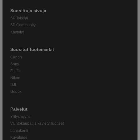
Suosittuja sivuja
SP Tykkää
SP Community
Käytetyt
Suositut tuotemerkit
Canon
Sony
Fujifilm
Nikon
DJI
Godox
Palvelut
Yritysmyynti
Vaihtokaupat ja käytetyt tuotteet
Lahjakortti
Kuvataide