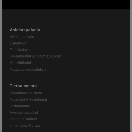
Asiakaspalvelu
Asiakaspalvelu
Ostoehdot
Toimitustavat
Reklamaatiot ja huoltotapaukset
Henkilötiedot
Muuta evästeasetuksia
Tietoa meistä
Scandinavian Photo
Myymälät & Aukioloajat
Historiamme
Avoimet työpaikat
Code of Conduct
Ilmiantajien Portaali