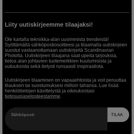
Liity uutiskirjeemme tilaajaksi!
Ole kartalla tekniikka-alan uusimmista trendeistä!
Syöttämällä sähköpostiosoitteesi ja tilaamalla uutiskirjeen
suostut vastaanottamaan uutiskirjeitä Scandinavian
Photolta. Uutiskirjeen tilaajana saat upeita tarjouksia,
tietoa alan johtavien tuotemerkkien kuulumisista ja
uutuuksista sekä tietysti runsaasti inspiraatiota.
Uutiskirjeen tilaaminen on vapaaehtoista ja voit peruuttaa
tilauksen tai suostumuksesi milloin tahansa. Lue lisää
henkilötietojen käsittelystä ja oikeuksistasi
tietosuojaselosteestamme
.
Sähköposti
TILAA