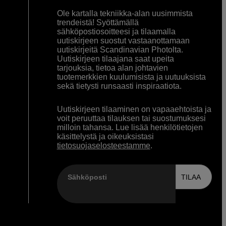
Ole kartalla tekniikka-alan uusimmista
trendeistä! Syöttämällä
sähköpostiosoitteesi ja tilaamalla
uutiskirjeen suostut vastaanottamaan
uutiskirjeitä Scandinavian Photolta.
Uutiskirjeen tilaajana saat upeita
tarjouksia, tietoa alan johtavien
tuotemerkkien kuulumisista ja uutuuksista
sekä tietysti runsaasti inspiraatiota.
Uutiskirjeen tilaaminen on vapaaehtoista ja
voit peruuttaa tilauksen tai suostumuksesi
milloin tahansa. Lue lisää henkilötietojen
käsittelystä ja oikeuksistasi
tietosuojaselosteestamme
.
Sähköposti
TILAA