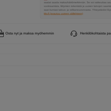
saatat saada maksuhäiriömerkinnän. Se voi vaikeuttaa a
vuokraamista, liittymien tekemistä ja uusien lainojen saami
saat kuntasi talous- ja velkaneuvonnasta. Yhteystiedot löyd
kkv.fi (avautuu uuteen välilehteen)
Osta nyt ja maksa myöhemmin
Henkilökohtaista pa