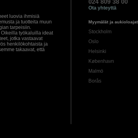
024 809 38 00
Ota yhteyttä
eet luovia ihmisiä
emusta ja tuotteita muun
Myymälät ja aukioloajat
an tarpeisiin.
Stockholm
ikeilla työkaluilla ideat
eet, jotka vastaavat
Oslo
yös henkilökohtaista ja
semme takaavat, että
Helsinki
København
Malmö
Borås