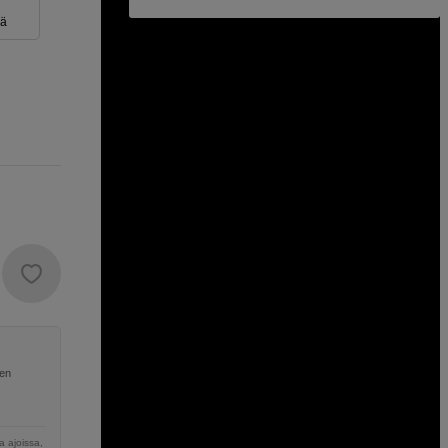
eä
nen
 ajoissa,