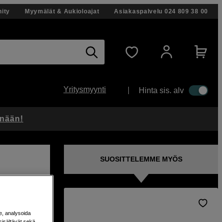
ity
Myymälät & Aukioloajat
Asiakaspalvelu
024 809 38 00
Yritysmyynti
Hinta sis. alv
änään!
SUOSITTELEMME MYÖS
a
e, analysoida
sisältävät sekä