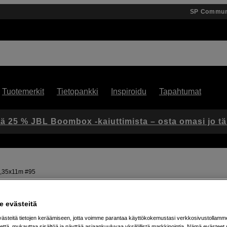
SP Commun
Tuotemerkit
Tietopankki
Inspiroidu
Tapahtumat
ä 25 % JBL Boombox -kaiuttimista – osta omasi jo t
1,35x11m #95
 evästeitä
Artikkeli: 1100352
Vaaleankeltainen paperitaust
steitä tietojen keräämiseen, jotta voimme parantaa käyttökokemustasi verkkosivustollamm
että, mukauttaa sisältöä ja näyttää asiaankuuluvaa yksilöllistä markkinointia. Nämä evästeet 