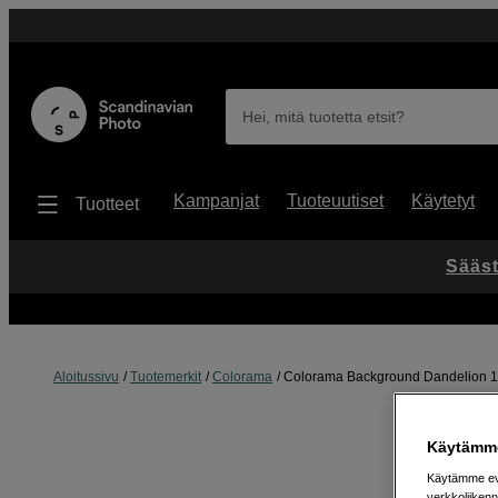
Hei, mitä tuotetta etsit?
Kampanjat
Tuoteuutiset
Käytetyt
Tuotteet
Sääst
Aloitussivu
Tuotemerkit
Colorama
Colorama Background Dandelion 
Käytämme
Käytämme evä
verkkoliikenn