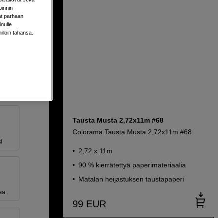
oinnin
#95
aat parhaan
nulle
milloin tahansa.
0-20
Tausta Musta 2,72x11m #68
Colorama Tausta Musta 2,72x11m #68
i
2,72 x 11m
90 % kierrätettyä paperimateriaalia
Matalan heijastuksen taustapaperi
aa
99
EUR