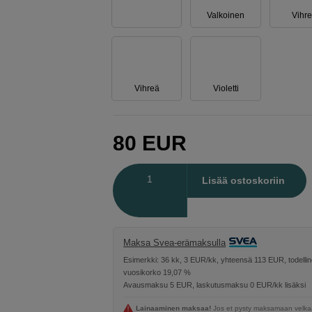
Valkoinen
Vihr
Vihreä
Violetti
80
EUR
Määrä
Lisää ostoskoriin
Maksa Svea-erämaksulla
Esimerkki: 36 kk, 3 EUR/kk, yhteensä 113 EUR, todelli
vuosikorko 19,07 %
Avausmaksu 5 EUR, laskutusmaksu 0 EUR/kk lisäksi
Lainaaminen maksaa!
Jos et pysty maksamaan velkaa