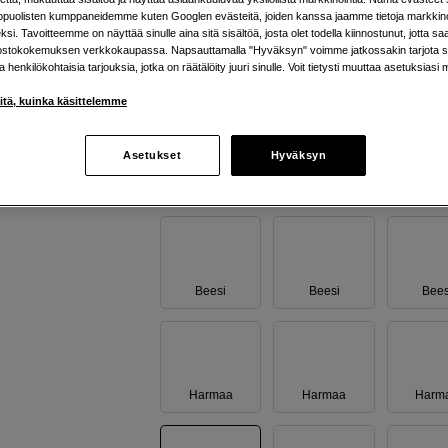
kopuolisten kumppaneidemme kuten Googlen evästeitä, joiden kanssa jaamme tietoja markkin
Colorama
Background Dandelion 1,35x11m 
si. Tavoitteemme on näyttää sinulle aina sitä sisältöä, josta olet todella kiinnostunut, jotta s
ostokokemuksen verkkokaupassa. Napsauttamalla "Hyväksyn" voimme jatkossakin tarjota si
ja henkilökohtaisia tarjouksia, jotka on räätälöity juuri sinulle. Voit tietysti muuttaa asetuksiasi 
Verkkokauppa
:
Arvioitu toimitusaika 1
arkipäivää tilauksesta
iitä, kuinka käsittelemme
Helsingin myymälä
:
Varastotilanne
Asetukset
Hyväksyn
Valitse Muita vaihtoehtoja
Beesi
Beesi
Bees
Harmaa
Harmaa
Harm