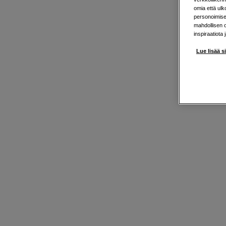
omia että ul
personoimisek
mahdollisen 
inspiraatiota 
Lue lisää s