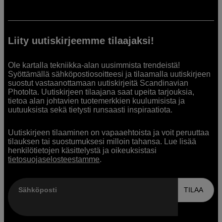
Liity uutiskirjeemme tilaajaksi!
Ole kartalla tekniikka-alan uusimmista trendeistä!
Syöttämällä sähköpostiosoitteesi ja tilaamalla uutiskirjeen
suostut vastaanottamaan uutiskirjeitä Scandinavian
Photolta. Uutiskirjeen tilaajana saat upeita tarjouksia,
tietoa alan johtavien tuotemerkkien kuulumisista ja
uutuuksista sekä tietysti runsaasti inspiraatiota.
Uutiskirjeen tilaaminen on vapaaehtoista ja voit peruuttaa
tilauksen tai suostumuksesi milloin tahansa. Lue lisää
henkilötietojen käsittelystä ja oikeuksistasi
tietosuojaselosteestamme
.
Sähköposti
TILAA