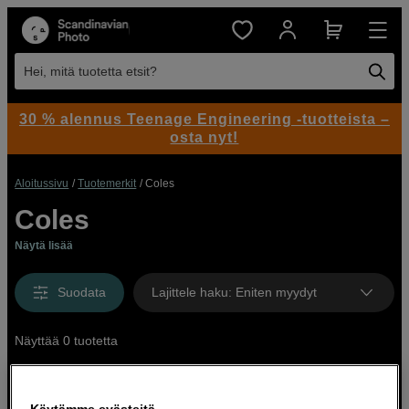
Hei, mitä tuotetta etsit?
30 % alennus Teenage Engineering -tuotteista –
osta nyt!
Aloitussivu
Tuotemerkit
Coles
Coles
Näytä lisää
Suodata
Lajittele haku
:
Eniten myydyt
Näyttää 0 tuotetta
Käytämme evästeitä