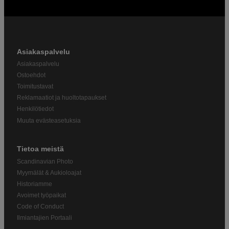
Asiakaspalvelu
Asiakaspalvelu
Ostoehdot
Toimitustavat
Reklamaatiot ja huoltotapaukset
Henkilötiedot
Muuta evästeasetuksia
Tietoa meistä
Scandinavian Photo
Myymälät & Aukioloajat
Historiamme
Avoimet työpaikat
Code of Conduct
Ilmiantajien Portaali