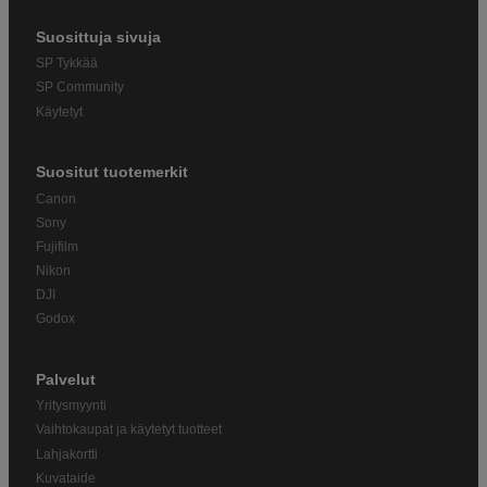
Suosittuja sivuja
SP Tykkää
SP Community
Käytetyt
Suositut tuotemerkit
Canon
Sony
Fujifilm
Nikon
DJI
Godox
Palvelut
Yritysmyynti
Vaihtokaupat ja käytetyt tuotteet
Lahjakortti
Kuvataide