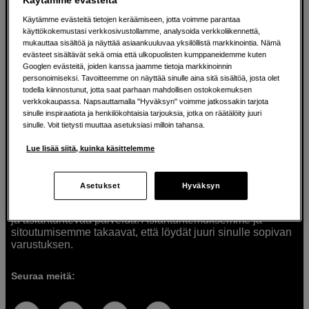
Käytämme evästeitä tietojen keräämiseen, jotta voimme parantaa
käyttökokemustasi verkkosivustollamme, analysoida verkkoliikennettä,
mukauttaa sisältöä ja näyttää asiaankuuluvaa yksilöllistä markkinointia. Nämä
Ratkaisuja luoville ihmisille jo vuodesta
evästeet sisältävät sekä omia että ulkopuolisten kumppaneidemme kuten
Googlen evästeitä, joiden kanssa jaamme tietoja markkinoinnin
1982
personoimiseksi. Tavoitteemme on näyttää sinulle aina sitä sisältöä, josta olet
todella kiinnostunut, jotta saat parhaan mahdollisen ostokokemuksen
verkkokaupassa. Napsauttamalla "Hyväksyn" voimme jatkossakin tarjota
Olemme Scandinavian Photolla jo yli 40 vuoden ajan
sinulle inspiraatiota ja henkilökohtaisia tarjouksia, jotka on räätälöity juuri
auttaneet luovia ihmisiä toteuttamaan visioitaan.
sinulle. Voit tietysti muuttaa asetuksiasi milloin tahansa.
Tarjoamme inspiraatiota, asiantuntemusta ja tuotteita
muun muassa valokuvauksen, äänen, videokuvauksen ja
Lue lisää siitä, kuinka käsittelemme
teknologian tarpeisiin. Palvelemme myös elokuvan,
musiikin ja taiteen harrastajia. Oikeilla työkaluilla ideat
muuttuvat todellisuudeksi. Autamme sinua valitsemaan
Asetukset
Hyväksyn
tuotteet, jotka vastaavat tarpeitasi. Tarjoamme
korkealaatuisten tuotteiden lisäksi myös henkilökohtaista
ja asiantuntevaa palvelua. Asiantuntemuksemme ja
sitoutumisemme takaavat, että löydät juuri sinulle sopivan
varustuksen.
Seuraa meitä: