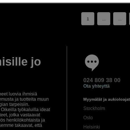
1
...
...
isille jo
024 809 38 00
Ota yhteyttä
eet luovia ihmisiä
emusta ja tuotteita muun
Myymälät ja aukioloajat
an tarpeisiin.
Stockholm
ikeilla työkaluilla ideat
eet, jotka vastaavat
Oslo
yös henkilökohtaista ja
semme takaavat, että
Helsinki