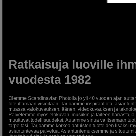
Ratkaisuja luoville ihm
vuodesta 1982
Olemme Scandinavian Photolla jo yli 40 vuoden ajan auttan
toteuttamaan visioitaan. Tarjoamme inspiraatiota, asiantunt
muassa valokuvauksen, äänen, videokuvauksen ja teknologi
Palvelemme myös elokuvan, musiikin ja taiteen harrastajia. O
muuttuvat todellisuudeksi. Autamme sinua valitsemaan tuott
tarpeitasi. Tarjoamme korkealaatuisten tuotteiden lisäksi m
asiantuntevaa palvelua. Asiantuntemuksemme ja sitoutumi