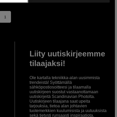
1
Liity uutiskirjeemme
tilaajaksi!
Ole kartalla tekniikka-alan uusimmista
trendeistä! Syöttämällä
sähköpostiosoitteesi ja tilaamalla
uutiskirjeen suostut vastaanottamaan
uutiskirjeitä Scandinavian Photolta.
Uutiskirjeen tilaajana saat upeita
tarjouksia, tietoa alan johtavien
tuotemerkkien kuulumisista ja uutuuksista
sekä tietysti runsaasti inspiraatiota.