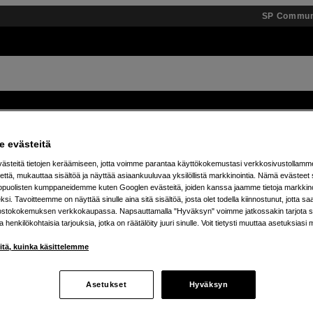
SP Commun
Tuotemerkit
Tietopankki
Inspiroidu
Tapahtumat
 evästeitä
steitä tietojen keräämiseen, jotta voimme parantaa käyttökokemustasi verkkosivustollamm
 % alennusta teenage engineering -tuotteista – 7.8. as
että, mukauttaa sisältöä ja näyttää asiaankuuluvaa yksilöllistä markkinointia. Nämä evästeet 
kopuolisten kumppaneidemme kuten Googlen evästeitä, joiden kanssa jaamme tietoja markkin
si. Tavoitteemme on näyttää sinulle aina sitä sisältöä, josta olet todella kiinnostunut, jotta s
ostokokemuksen verkkokaupassa. Napsauttamalla "Hyväksyn" voimme jatkossakin tarjota si
ja henkilökohtaisia tarjouksia, jotka on räätälöity juuri sinulle. Voit tietysti muuttaa asetuksiasi 
iitä, kuinka käsittelemme
Asetukset
Hyväksyn
tetta