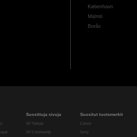
København
Malmö
Borås
Suosittuja sivuja
Suositut tuotemerkit
to
SP Tykkää
Canon
oajat
SP Community
Sony