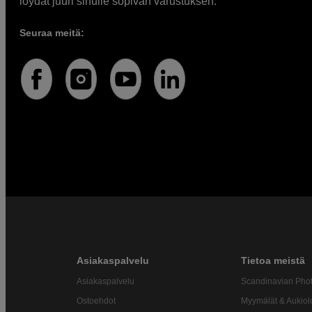
löydät juuri sinulle sopivan varustuksen.
Seuraa meitä:
Asiakaspalvelu
Tietoa meistä
Asiakaspalvelu
Scandinavian Pho
Ostoehdot
Myymälät & Aukiol