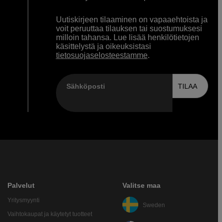
Uutiskirjeen tilaaminen on vapaaehtoista ja
voit peruuttaa tilauksen tai suostumuksesi
milloin tahansa. Lue lisää henkilötietojen
käsittelystä ja oikeuksistasi
tietosuojaselosteestamme
.
Sähköposti
TILAA
Palvelut
Valitse maa
Yritysmyynti
Sweden
Vaihtokaupat ja käytetyt tuotteet