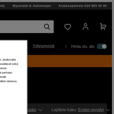
ity
Myymälät & Aukioloajat
Asiakaspalvelu
024 809 38 00
Yritysmyynti
Hinta sis. alv
e, analysoida
ti!
sisältävät sekä
oinnin
aat parhaan
nulle
milloin tahansa.
Näytä:
Ruudukko
Lajittele haku
:
Eniten myydyt