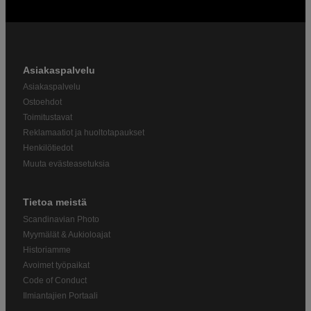
Asiakaspalvelu
Asiakaspalvelu
Ostoehdot
Toimitustavat
Reklamaatiot ja huoltotapaukset
Henkilötiedot
Muuta evästeasetuksia
Tietoa meistä
Scandinavian Photo
Myymälät & Aukioloajat
Historiamme
Avoimet työpaikat
Code of Conduct
Ilmiantajien Portaali