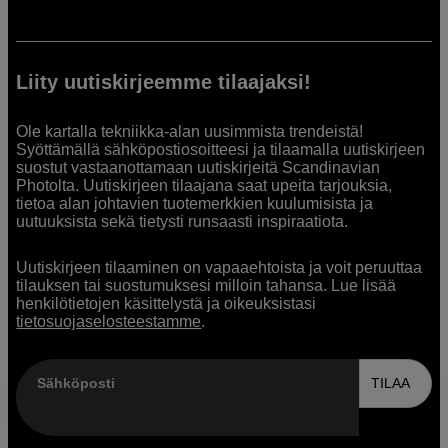
Liity uutiskirjeemme tilaajaksi!
Ole kartalla tekniikka-alan uusimmista trendeistä!
Syöttämällä sähköpostiosoitteesi ja tilaamalla uutiskirjeen
suostut vastaanottamaan uutiskirjeitä Scandinavian
Photolta. Uutiskirjeen tilaajana saat upeita tarjouksia,
tietoa alan johtavien tuotemerkkien kuulumisista ja
uutuuksista sekä tietysti runsaasti inspiraatiota.
Uutiskirjeen tilaaminen on vapaaehtoista ja voit peruuttaa
tilauksen tai suostumuksesi milloin tahansa. Lue lisää
henkilötietojen käsittelystä ja oikeuksistasi
tietosuojaselosteestamme
.
Sähköposti
TILAA