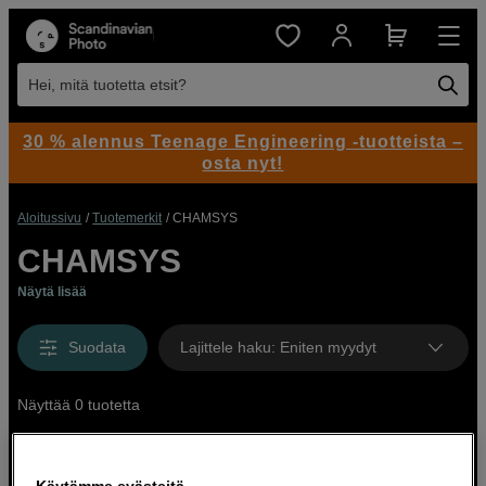
Hei, mitä tuotetta etsit?
30 % alennus Teenage Engineering -tuotteista –
osta nyt!
Aloitussivu
Tuotemerkit
CHAMSYS
CHAMSYS
Näytä lisää
Suodata
Lajittele haku
:
Eniten myydyt
Näyttää 0 tuotetta
Käytämme evästeitä