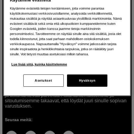
Käytämme evästeitä tietojen keräämiseen, jotta voimme parantaa
käyttökokemustasi verkkosivustollamme, analysoida verkkoliikennettä,
mukauttaa sisältöä ja näyttää asiaankuuluvaa yksilöllistä markkinointia. Nämä
Ratkaisuja luoville ihmisille jo vuodesta
evästeet sisältävät sekä omia että ulkopuolisten kumppaneidemme kuten
Googlen evästeitä, joiden kanssa jaamme tietoja markkinoinnin
1982
personoimiseksi. Tavoitteemme on näyttää sinulle aina sitä sisältöä, josta olet
todella kiinnostunut, jotta saat parhaan mahdollisen ostokokemuksen
verkkokaupassa. Napsauttamalla "Hyväksyn" voimme jatkossakin tarjota
Olemme Scandinavian Photolla jo yli 40 vuoden ajan
sinulle inspiraatiota ja henkilökohtaisia tarjouksia, jotka on räätälöity juuri
auttaneet luovia ihmisiä toteuttamaan visioitaan.
sinulle. Voit tietysti muuttaa asetuksiasi milloin tahansa.
Tarjoamme inspiraatiota, asiantuntemusta ja tuotteita
muun muassa valokuvauksen, äänen, videokuvauksen ja
Lue lisää siitä, kuinka käsittelemme
teknologian tarpeisiin. Palvelemme myös elokuvan,
musiikin ja taiteen harrastajia. Oikeilla työkaluilla ideat
muuttuvat todellisuudeksi. Autamme sinua valitsemaan
Asetukset
Hyväksyn
tuotteet, jotka vastaavat tarpeitasi. Tarjoamme
korkealaatuisten tuotteiden lisäksi myös henkilökohtaista
ja asiantuntevaa palvelua. Asiantuntemuksemme ja
sitoutumisemme takaavat, että löydät juuri sinulle sopivan
varustuksen.
Seuraa meitä: