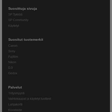
Suosittuja sivuja
SP Tykkää
SP Community
Käytetyt
Suositut tuotemerkit
Canon
Sony
Fujifilm
Nikon
DJI
Godox
Palvelut
Yritysmyynti
Vaihtokaupat ja käytetyt tuotteet
Lahjakortti
Kuvataide