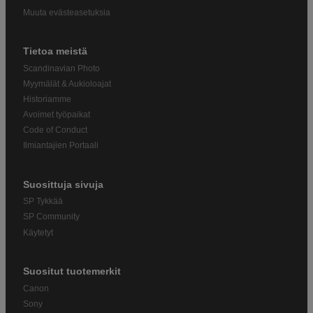
Muuta evästeasetuksia
Tietoa meistä
Scandinavian Photo
Myymälät & Aukioloajat
Historiamme
Avoimet työpaikat
Code of Conduct
Ilmiantajien Portaali
Suosittuja sivuja
SP Tykkää
SP Community
Käytetyt
Suositut tuotemerkit
Canon
Sony