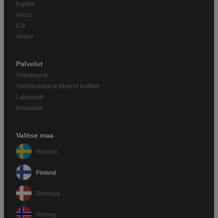
Fujifilm
Nikon
DJI
Godox
Palvelut
Yritysmyynti
Vaihtokaupat ja käytetyt tuotteet
Lahjakortti
Kuvataide
Valitse maa
Sweden
Finland
Denmark
Norway