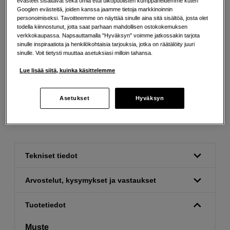
evästeet sisältävät sekä omia että ulkopuolisten kumppaneidemme kuten
Googlen evästeitä, joiden kanssa jaamme tietoja markkinoinnin
personoimiseksi. Tavoitteemme on näyttää sinulle aina sitä sisältöä, josta olet
todella kiinnostunut, jotta saat parhaan mahdollisen ostokokemuksen
verkkokaupassa. Napsauttamalla "Hyväksyn" voimme jatkossakin tarjota
sinulle inspiraatiota ja henkilökohtaisia tarjouksia, jotka on räätälöity juuri
sinulle. Voit tietysti muuttaa asetuksiasi milloin tahansa.
Ilmainen toimitus yli 200 EUR ostoksille
Lue lisää siitä, kuinka käsittelemme
Osta nyt ja maksa myöhemmin
Asetukset
Hyväksyn
Henkilökohtaista palvelua
Tekniset tiedot
Arvostelut, kysymykset ja vastaukset
Tuotetiedot
Muste