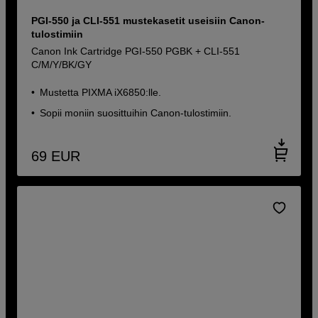
PGI-550 ja CLI-551 mustekasetit useisiin Canon-
tulostimiin
Canon Ink Cartridge PGI-550 PGBK + CLI-551
C/M/Y/BK/GY
Mustetta PIXMA iX6850:lle.
Sopii moniin suosittuihin Canon-tulostimiin.
69
EUR