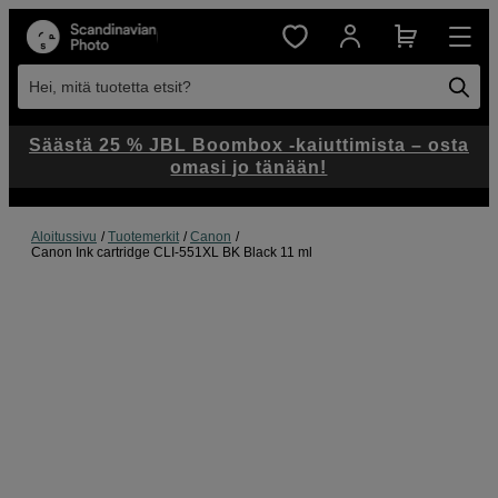
Hei, mitä tuotetta etsit?
Säästä 25 % JBL Boombox -kaiuttimista – osta
omasi jo tänään!
Aloitussivu
Tuotemerkit
Canon
Canon Ink cartridge CLI-551XL BK Black 11 ml