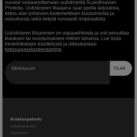
suostut vastaanottamaan uutiskirjeitä Scandinavian
Photolta. Uutiskirjeen tilaajana saat upeita tarjouksia,
tietoa alan johtavien tuotemerkkien kuulumisista ja
uutuuksista sekä tietysti runsaasti inspiraatiota.
Uutiskirjeen tilaaminen on vapaaehtoista ja voit peruuttaa
tilauksen tai suostumuksesi milloin tahansa. Lue lisää
henkilötietojen käsittelystä ja oikeuksistasi
tietosuojaselosteestamme
.
Sähköposti
TILAA
Asiakaspalvelu
Asiakaspalvelu
Ostoehdot