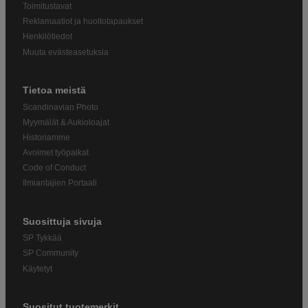
Toimitustavat
Reklamaatiot ja huoltotapaukset
Henkilötiedot
Muuta evästeasetuksia
Tietoa meistä
Scandinavian Photo
Myymälät & Aukioloajat
Historiamme
Avoimet työpaikat
Code of Conduct
Ilmiantajien Portaali
Suosittuja sivuja
SP Tykkää
SP Community
Käytetyt
Suositut tuotemerkit