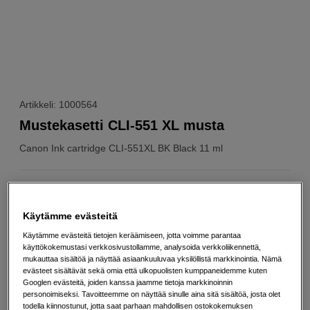
Artikkeli: 1000564
Mustekasetti CLI-551 XL musta
Canon
Ink cartridge CLI-551XL BK Black 11 ml
Verkkokauppa
:
Varastossa
Helsingin myymälä
:
Varastotilanne
Käytämme evästeitä
Käytämme evästeitä tietojen keräämiseen, jotta voimme parantaa
käyttökokemustasi verkkosivustollamme, analysoida verkkoliikennettä,
19
EUR
mukauttaa sisältöä ja näyttää asiaankuuluvaa yksilöllistä markkinointia. Nämä
Maksa heti tai jaa useampaan osamaksuun
Lue lisää
evästeet sisältävät sekä omia että ulkopuolisten kumppaneidemme kuten
Googlen evästeitä, joiden kanssa jaamme tietoja markkinoinnin
personoimiseksi. Tavoitteemme on näyttää sinulle aina sitä sisältöä, josta olet
Määrä
Lisää ostoskoriin
todella kiinnostunut, jotta saat parhaan mahdollisen ostokokemuksen