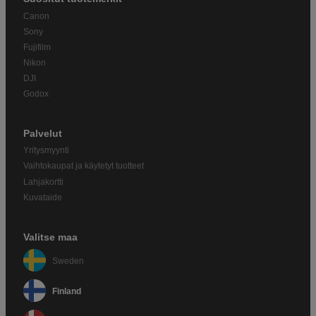
Canon
Sony
Fujifilm
Nikon
DJI
Godox
Palvelut
Yritysmyynti
Vaihtokaupat ja käytetyt tuotteet
Lahjakortti
Kuvataide
Valitse maa
Sweden
Finland