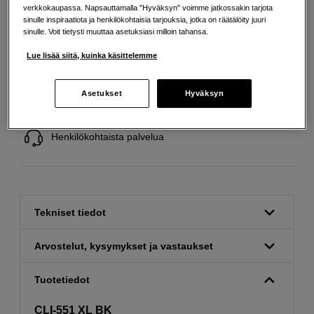
verkkokaupassa. Napsauttamalla "Hyväksyn" voimme jatkossakin tarjota
sinulle inspiraatiota ja henkilökohtaisia tarjouksia, jotka on räätälöity juuri
sinulle. Voit tietysti muuttaa asetuksiasi milloin tahansa.
Lue lisää siitä, kuinka käsittelemme
Ilmainen toimitus yli 200 EUR ostoksille
Asetukset
Hyväksyn
Osta nyt ja maksa myöhemmin
Henkilökohtaista palvelua
Tekniset tiedot
Arvostelut, kysymykset ja vastaukset
Tuotetiedot
CLI-551 XL BK