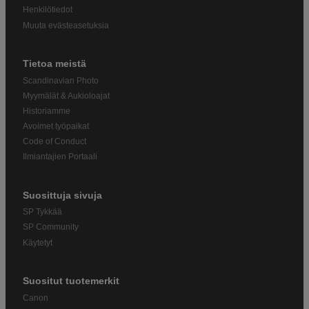
Henkilötiedot
Muuta evästeasetuksia
Tietoa meistä
Scandinavian Photo
Myymälät & Aukioloajat
Historiamme
Avoimet työpaikat
Code of Conduct
Ilmiantajien Portaali
Suosittuja sivuja
SP Tykkää
SP Community
Käytetyt
Suositut tuotemerkit
Canon