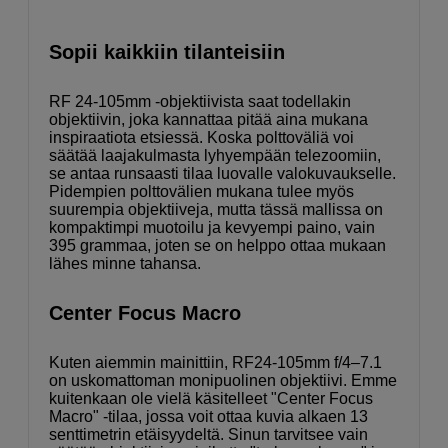
Sopii kaikkiin tilanteisiin
RF 24-105mm -objektiivista saat todellakin
objektiivin, joka kannattaa pitää aina mukana
inspiraatiota etsiessä. Koska polttoväliä voi
säätää laajakulmasta lyhyempään telezoomiin,
se antaa runsaasti tilaa luovalle valokuvaukselle.
Pidempien polttovälien mukana tulee myös
suurempia objektiiveja, mutta tässä mallissa on
kompaktimpi muotoilu ja kevyempi paino, vain
395 grammaa, joten se on helppo ottaa mukaan
lähes minne tahansa.
Center Focus Macro
Kuten aiemmin mainittiin, RF24-105mm f/4–7.1
on uskomattoman monipuolinen objektiivi. Emme
kuitenkaan ole vielä käsitelleet "Center Focus
Macro" -tilaa, jossa voit ottaa kuvia alkaen 13
senttimetrin etäisyydeltä. Sinun tarvitsee vain