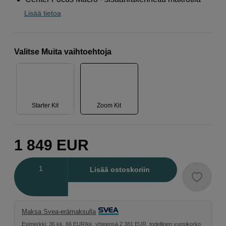
Lisää tietoa
Valitse Muita vaihtoehtoja
Starter Kit
Zoom Kit
1 849
EUR
Määrä
Lisää ostoskoriin
Maksa Svea-erämaksulla
Esimerkki: 36 kk, 66 EUR/kk, yhteensä 2 381 EUR, todellinen vuosikorko