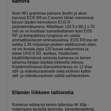
kamera
Noin 461 grammaa painava (kortin ja akun
kanssa) EOS R8 on Canonin tähän mennessä
kevyin täyden kennokoon EOS R -
järjestelmäkamera. Mitoiltaan 132,5 x 86,1 x 70
mm se on kooltaan samankaltainen kuin EOS
RP, ja kompaktissa rungossa on useita
ammattilaistason ominaisuuksia. EOS R8:ssa on
tarkka 2,36 miljoonan pisteen elektroninen etsin,
se voi kuvata jopa 120 kuvaa sekunnissa ja
tukee UHS-II SD -kortteja. Intuitiivisen
käyttöliittymänsä ansiosta kameraa on kenen
tahansa helppo käyttää liikkeellä ollessa.
Käytännöllisessä tilanvalitsimessa on 12 tilaa
still- ja videokuvaukselle sekä erillinen kytkin
still- ja videokuvauksen välillä vaihtamiseen.
Elämän liikkeen taltiointia
Kameran edistynyt kenno tallentaa 4K 60p -
materiaalia täydellä kennolla, ylinäytteistettynä