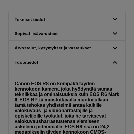
Tekniset tiedot
Sopivat lisävarusteet
Arvostelut, kysymykset ja vastaukset
Tuotetiedot
Canon EOS R8 on kompakti täyden
kennokoon kamera, joka hyödyntää samaa
tekniikkaa ja ominaisuuksia kuin EOS R6 Mark
II. EOS RP:tä muistuttavalla muotoilullaan
tämä tehokas yhdistelmä antaa kaikille
valokuvaus- ja videoharrastajille ja
opiskelijoille työkalut, joita he tarvitsevat
valokuvausharrastustensa viemiseen
askeleen pidemmälle. EOS R8:ssa on 24,2
megapikselin täyden kennokoon CMOS-