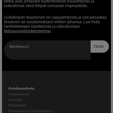
tietoa alan johtavien tuotemerkkien kuulumisista ja
uutuuksista sekä tietysti runsaasti inspiraatiota.
Uutiskirjeen tilaaminen on vapaaehtoista ja voit peruuttaa
tilauksen tai suostumuksesi milloin tahansa. Lue lisää
henkilötietojen käsittelystä ja oikeuksistasi
tietosuojaselosteestamme
.
Sähköposti
TILAA
Asiakaspalvelu
Asiakaspalvelu
Ostoehdot
Toimitustavat
Reklamaatiot ja huoltotapaukset