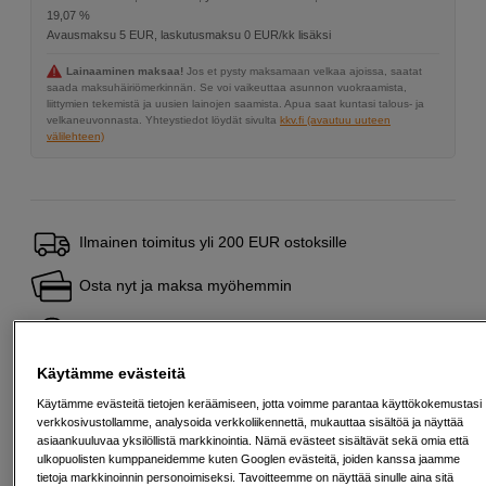
19,07 %
Avausmaksu 5 EUR, laskutusmaksu 0 EUR/kk lisäksi
Lainaaminen maksaa!
Jos et pysty maksamaan velkaa ajoissa, saatat
saada maksuhäiriömerkinnän. Se voi vaikeuttaa asunnon vuokraamista,
liittymien tekemistä ja uusien lainojen saamista. Apua saat kuntasi talous- ja
velkaneuvonnasta. Yhteystiedot löydät sivulta
kkv.fi (avautuu uuteen
välilehteen)
Ilmainen toimitus yli 200 EUR ostoksille
Osta nyt ja maksa myöhemmin
Henkilökohtaista palvelua
Käytämme evästeitä
Käytämme evästeitä tietojen keräämiseen, jotta voimme parantaa käyttökokemustasi
verkkosivustollamme, analysoida verkkoliikennettä, mukauttaa sisältöä ja näyttää
Sopivat lisävarusteet
Näytä lisää
asiaankuuluvaa yksilöllistä markkinointia. Nämä evästeet sisältävät sekä omia että
ulkopuolisten kumppaneidemme kuten Googlen evästeitä, joiden kanssa jaamme
tietoja markkinoinnin personoimiseksi. Tavoitteemme on näyttää sinulle aina sitä