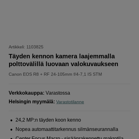
Artikkeli: 1103825
Täyden kennon kamera laajemmalla
polttovälillä luovaan valokuvaukseen
Canon
EOS R8 + RF 24-105mm f/4-7,1 IS STM
Verkkokauppa
:
Varastossa
Helsingin myymälä
:
Varastotilanne
24,2 MP:n täyden koon kenno
Nopea automaattitarkennus silmänseurannalla
Center Focus Macro - sisäänrakennettu makrotila