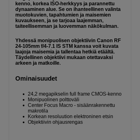
kenno, korkea ISO-herkkyys ja parannettu
dynaaminen alue. Se on ihanteellinen valinta
muotokuvien, tapahtumien ja maisemien
kuvaukseen, ja se tarjoaa laajemman,
taiteellisemman ja luovemman näkökulman.
Yhdessä monipuolisen objektiivin Canon RF
24-105mm f/4-7.1 IS STM kanssa voit kuvata
laajoja maisemia ja tallentaa hetkiä etäältä.
Täydellinen objektiivi mukaan otettavaksi
arkeen ja matkoille.
Ominaisuudet
24,2 megapikselin full frame CMOS-kenno
Monipuolinen polttoväli
Center Focus Macro - sisäänrakennettu
makrotila
Korkean resoluution elektroninen etsin
Objektiivin ohjausrengas