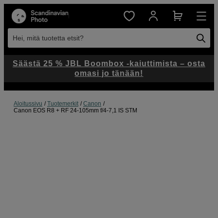
Hei, mitä tuotetta etsit?
Säästä 25 % JBL Boombox -kaiuttimista – osta
omasi jo tänään!
Aloitussivu
Tuotemerkit
Canon
Canon EOS R8 + RF 24-105mm f/4-7,1 IS STM