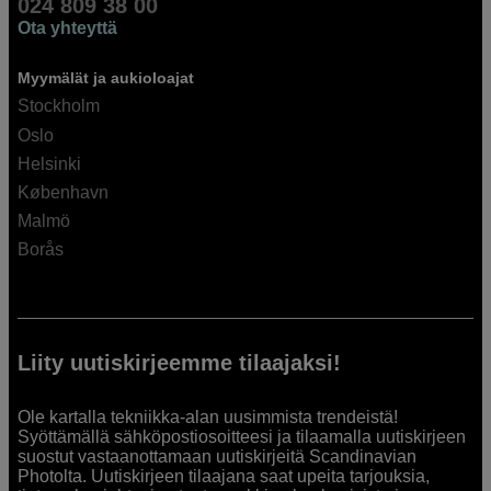
024 809 38 00
Ota yhteyttä
Myymälät ja aukioloajat
Stockholm
Oslo
Helsinki
København
Malmö
Borås
Liity uutiskirjeemme tilaajaksi!
Ole kartalla tekniikka-alan uusimmista trendeistä!
Syöttämällä sähköpostiosoitteesi ja tilaamalla uutiskirjeen
suostut vastaanottamaan uutiskirjeitä Scandinavian
Photolta. Uutiskirjeen tilaajana saat upeita tarjouksia,