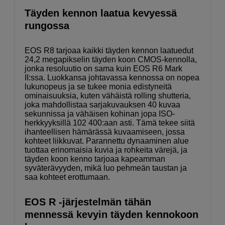
Täyden kennon laatua kevyessä
rungossa
EOS R8 tarjoaa kaikki täyden kennon laatuedut
24,2 megapikselin täyden koon CMOS-kennolla,
jonka resoluutio on sama kuin EOS R6 Mark
II:ssa. Luokkansa johtavassa kennossa on nopea
lukunopeus ja se tukee monia edistyneitä
ominaisuuksia, kuten vähäistä rolling shutteria,
joka mahdollistaa sarjakuvauksen 40 kuvaa
sekunnissa ja vähäisen kohinan jopa ISO-
herkkyyksillä 102 400:aan asti. Tämä tekee siitä
ihanteellisen hämärässä kuvaamiseen, jossa
kohteet liikkuvat. Parannettu dynaaminen alue
tuottaa erinomaisia ​​kuvia ja rohkeita värejä, ja
täyden koon kenno tarjoaa kapeamman
syväterävyyden, mikä luo pehmeän taustan ja
saa kohteet erottumaan.
EOS R -järjestelmän tähän
mennessä kevyin täyden kennokoon