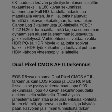
6K-laadusta terävän ja yksityiskohtaisen sisällön
takaamiseksi, ja 180 kuvaa sekunnissa
tallennetaan Full HD -laadulla hidastettua
materiaalia varten. Ja niille, jotka haluavat
kehittää elokuvantekotaitojaan, kamera tukee
Canon Log 3 -tallennusta 10-bittisellä YCbCr
4:2:2 H.265 -formaatilla, mikä tarjoaa suuremman
dynaamisen alueen ja enemmän joustavuutta
jälkikäsittelyssä. Vaihtoehtoisesti voidaan valita
HDR PQ- ja HDR Movie -tilat, jotka sopivat
kaikkiin HDR-työnkulkuihin ja tuottavat puhtaan
HDMI-lähdön yhteensopiville laitteille.
Dual Pixel CMOS AF II-tarkennus
EOS R8:ssa on sama Dual Pixel CMOS AF II -
tarkennus kuin EOS R5:ssä ja EOS R6 Mark
II:ssa, ja se pystyy tarkentamaan jopa 0,03
sekunnissa, jopa 40 kuvan sekuntinopeudella
elektronisella sulkimella. Tämä älykäs
järjestelmä tunnistaa ja seuraa erilaisia ​​kohteita,
kuten eläimiä, ajoneuvoja ja ihmisiä, ja käyttää
pään, kasvojen ja silmien tunnistusta tarkan