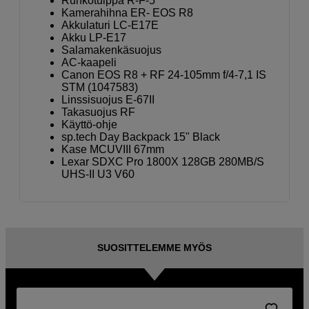
Runkotulppa R-F-5
Kamerahihna ER- EOS R8
Akkulaturi LC-E17E
Akku LP-E17
Salamakenkäsuojus
AC-kaapeli
Canon EOS R8 + RF 24-105mm f/4-7,1 IS
STM (1047583)
Linssisuojus E-67II
Takasuojus RF
Käyttö-ohje
sp.tech Day Backpack 15" Black
Kase MCUVIII 67mm
Lexar SDXC Pro 1800X 128GB 280MB/S
UHS-II U3 V60
SUOSITTELEMME MYÖS