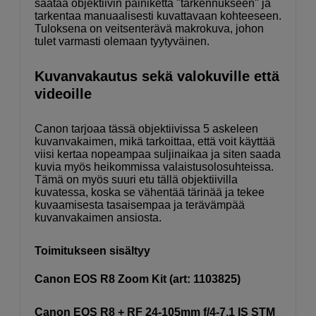
säätää objektiivin painiketta "tarkennukseen" ja
tarkentaa manuaalisesti kuvattavaan kohteeseen.
Tuloksena on veitsenterävä makrokuva, johon
tulet varmasti olemaan tyytyväinen.
Kuvanvakautus sekä valokuville että
videoille
Canon tarjoaa tässä objektiivissa 5 askeleen
kuvanvakaimen, mikä tarkoittaa, että voit käyttää
viisi kertaa nopeampaa suljinaikaa ja siten saada
kuvia myös heikommissa valaistusolosuhteissa.
Tämä on myös suuri etu tällä objektiivilla
kuvatessa, koska se vähentää tärinää ja tekee
kuvaamisesta tasaisempaa ja terävämpää
kuvanvakaimen ansiosta.
Toimitukseen sisältyy
Canon EOS R8 Zoom Kit (art: 1103825)
Canon EOS R8 + RF 24-105mm f/4-7,1 IS STM