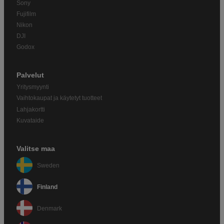
Sony
Fujifilm
Nikon
DJI
Godox
Palvelut
Yritysmyynti
Vaihtokaupat ja käytetyt tuotteet
Lahjakortti
Kuvataide
Valitse maa
Sweden
Finland
Denmark