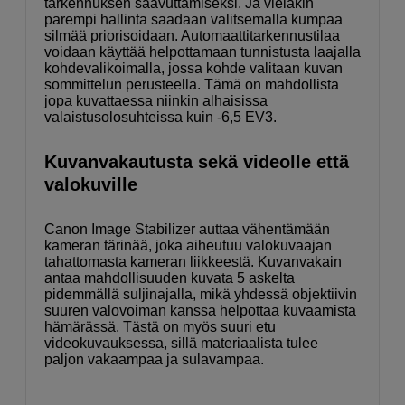
tarkennuksen saavuttamiseksi. Ja vieläkin
parempi hallinta saadaan valitsemalla kumpaa
silmää priorisoidaan. Automaattitarkennustilaa
voidaan käyttää helpottamaan tunnistusta laajalla
kohdevalikoimalla, jossa kohde valitaan kuvan
sommittelun perusteella. Tämä on mahdollista
jopa kuvattaessa niinkin alhaisissa
valaistusolosuhteissa kuin -6,5 EV3.
Kuvanvakautusta sekä videolle että
valokuville
Canon Image Stabilizer auttaa vähentämään
kameran tärinää, joka aiheutuu valokuvaajan
tahattomasta kameran liikkeestä. Kuvanvakain
antaa mahdollisuuden kuvata 5 askelta
pidemmällä suljinajalla, mikä yhdessä objektiivin
suuren valovoiman kanssa helpottaa kuvaamista
hämärässä. Tästä on myös suuri etu
videokuvauksessa, sillä materiaalista tulee
paljon vakaampaa ja sulavampaa.