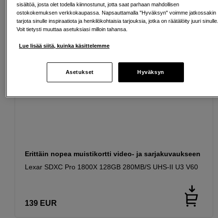
sisältöä, josta olet todella kiinnostunut, jotta saat parhaan mahdollisen
ostokokemuksen verkkokaupassa. Napsauttamalla "Hyväksyn" voimme jatkossakin
tarjota sinulle inspiraatiota ja henkilökohtaisia tarjouksia, jotka on räätälöity juuri sinulle
Voit tietysti muuttaa asetuksiasi milloin tahansa.
Lue lisää siitä, kuinka käsittelemme
Asetukset
Hyväksyn
Erittäin nopea muistikortti video- ja sarjakuvaukseen
Lexar SDXC Pro 1800X 128GB 280MB/S UHS-II U3 V60
139
EUR