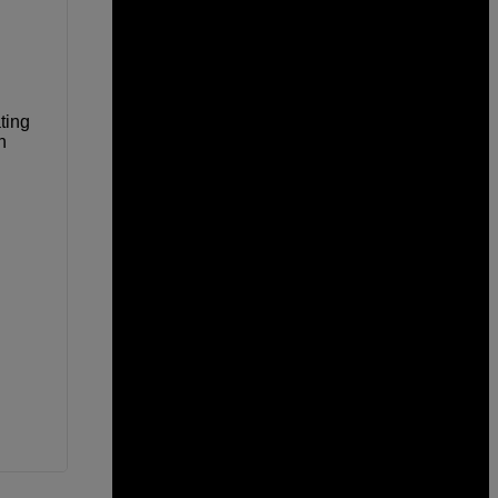
ting
n