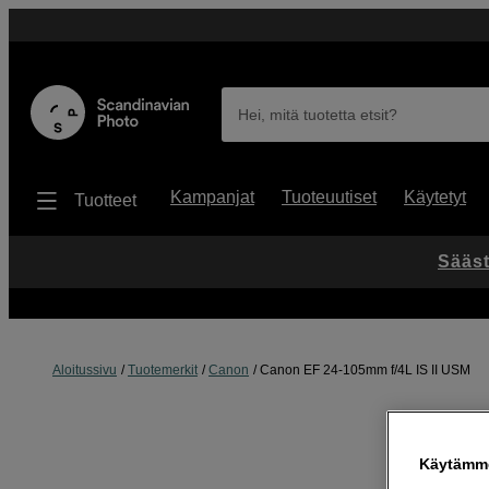
Hei, mitä tuotetta etsit?
Kampanjat
Tuoteuutiset
Käytetyt
Tuotteet
Sääst
Aloitussivu
Tuotemerkit
Canon
Canon EF 24-105mm f/4L IS II USM
Käytämme