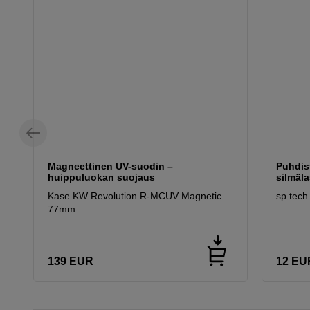
Magneettinen UV-suodin –
Puhdist
huippuluokan suojaus
silmäla
Kase KW Revolution R-MCUV Magnetic
sp.tech
77mm
139
EUR
12
EU