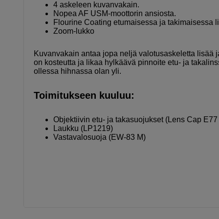
4 askeleen kuvanvakain.
Nopea AF USM-moottorin ansiosta.
Flourine Coating etumaisessa ja takimaisessa l
Zoom-lukko
Kuvanvakain antaa jopa neljä valotusaskeletta lisää j
on kosteutta ja likaa hylkäävä pinnoite etu- ja takalin
ollessa hihnassa olan yli.
Toimitukseen kuuluu:
Objektiivin etu- ja takasuojukset (Lens Cap E77
Laukku (LP1219)
Vastavalosuoja (EW-83 M)