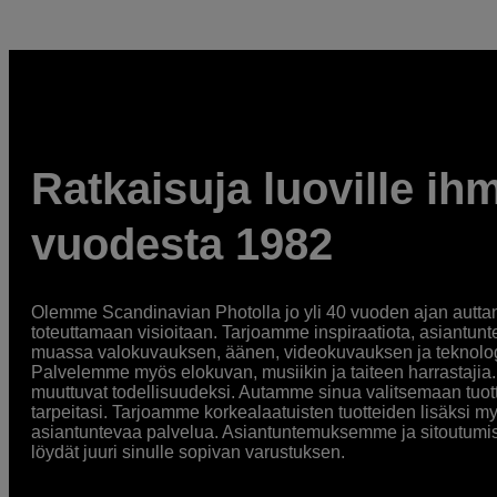
Ratkaisuja luoville ihm
vuodesta 1982
Olemme Scandinavian Photolla jo yli 40 vuoden ajan auttan
toteuttamaan visioitaan. Tarjoamme inspiraatiota, asiantunt
muassa valokuvauksen, äänen, videokuvauksen ja teknologi
Palvelemme myös elokuvan, musiikin ja taiteen harrastajia. O
muuttuvat todellisuudeksi. Autamme sinua valitsemaan tuott
tarpeitasi. Tarjoamme korkealaatuisten tuotteiden lisäksi m
asiantuntevaa palvelua. Asiantuntemuksemme ja sitoutumi
löydät juuri sinulle sopivan varustuksen.