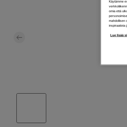
Käytämme evä
verkkoliikenn
omia että ul
personoimisek
mahdollisen 
inspiraatiota 
Lue lisää s