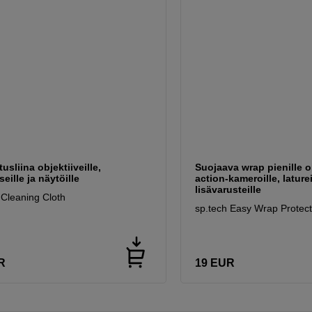
usliina objektiiveille,
Suojaava wrap pienille ob
seille ja näytöille
action-kameroille, lature
lisävarusteille
 Cleaning Cloth
sp.tech Easy Wrap Protect
R
19
EUR