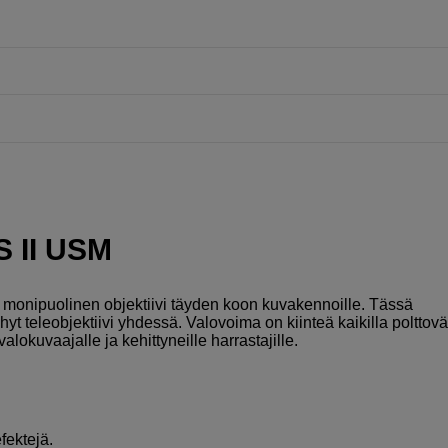
S II USM
monipuolinen objektiivi täyden koon kuvakennoille. Tässä
yt teleobjektiivi yhdessä. Valovoima on kiinteä kaikilla polttoväl
lokuvaajalle ja kehittyneille harrastajille.
fektejä.