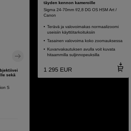
täyden kennon kameroille
Sigma 24-70mm f/2,8 DG OS HSM Art /
Canon
Terävä ja valovoimakas normaalizoomi
useisiin käyttötarkoituksiin
Tasainen valovoima koko zoomauksessa
Kuvanvakautuksen avulla voit kuvata
hitaammilla suljinnopeuksilla
1 295
EUR
jektiiveille,
Magneettinen suodinsarja, jossa on
ille sekä
useita ND-suotimia ja polarisoiva
suodin
ion S
Kase KW Revolution Professional ND Kit
77mm
349
EUR