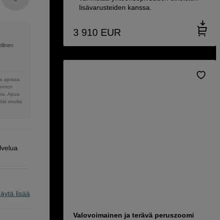
lisävarusteiden kanssa.
3 910
EUR
llinen
 ajoissa,
sunnon
sta. Apua
ät sivulta
lvelua
äytä lisää
Valovoimainen ja terävä peruszoomi