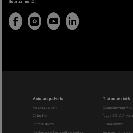
Seuraa meitä:
Asiakaspalvelu
Tietoa meistä
Asiakaspalvelu
Scandinavian Pho
Ostoehdot
Myymälät & Aukiol
Toimitustavat
Historiamme
Reklamaatiot ja huoltotapaukset
Avoimet työpaikat