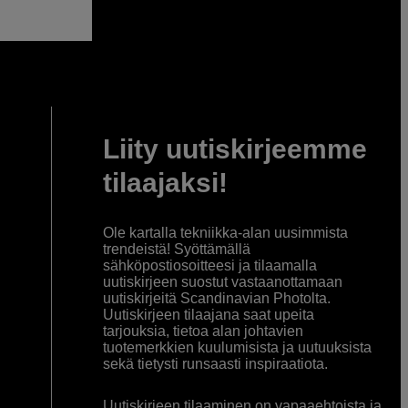
Liity uutiskirjeemme
tilaajaksi!
Ole kartalla tekniikka-alan uusimmista
trendeistä! Syöttämällä
sähköpostiosoitteesi ja tilaamalla
uutiskirjeen suostut vastaanottamaan
uutiskirjeitä Scandinavian Photolta.
Uutiskirjeen tilaajana saat upeita
tarjouksia, tietoa alan johtavien
tuotemerkkien kuulumisista ja uutuuksista
sekä tietysti runsaasti inspiraatiota.
Uutiskirjeen tilaaminen on vapaaehtoista ja