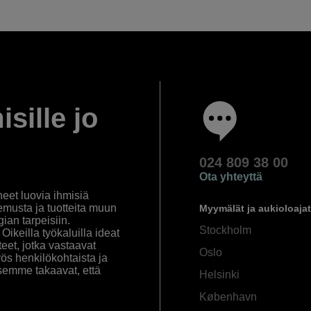
isille jo
024 809 38 00
Ota yhteyttä
eet luovia ihmisiä
emusta ja tuotteita muun
Myymälät ja aukioloajat
an tarpeisiin.
Stockholm
ikeilla työkaluilla ideat
eet, jotka vastaavat
Oslo
yös henkilökohtaista ja
semme takaavat, että
Helsinki
København