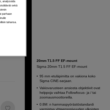
e, analysoida
sisältävät sekä
oinnin
aat parhaan
nulle
0-20
milloin tahansa.
s USM-
20mm T1.5 FF EF-mount
Sigma 20mm T1.5 FF EF-mount
95 mm etuläpimitta on vakiona koko
Sigma CINE-sarjaan.
Vakiovarusteen ansiosta objektiivit ovat
helppoja vaihtaa Followfocus- ja / tai
zoomausmoottoreilla.
0.8M: n hammaspyörästöstandardi
varmistaa yhteensopivuuden ulkoisten