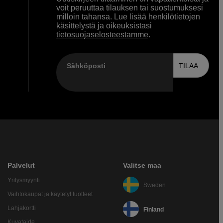
voit peruuttaa tilauksen tai suostumuksesi
milloin tahansa. Lue lisää henkilötietojen
käsittelystä ja oikeuksistasi
tietosuojaselosteestamme
.
Sähköposti
TILAA
Palvelut
Valitse maa
Yritysmyynti
Sweden
Vaihtokaupat ja käytetyt tuotteet
Lahjakortti
Finland
Kuvataide