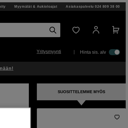
ity
Myymälät & Aukioloajat
Asiakaspalvelu
024 809 38 00
Yritysmyynti
Hinta sis. alv
änään!
SUOSITTELEMME MYÖS