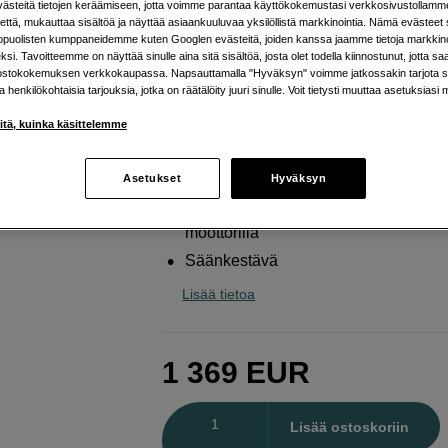
steitä tietojen keräämiseen, jotta voimme parantaa käyttökokemustasi verkkosivustollamm
Canon
EF 24-105mm f/4L IS II USM
että, mukauttaa sisältöä ja näyttää asiaankuuluvaa yksilöllistä markkinointia. Nämä evästeet 
kopuolisten kumppaneidemme kuten Googlen evästeitä, joiden kanssa jaamme tietoja markkin
si. Tavoitteemme on näyttää sinulle aina sitä sisältöä, josta olet todella kiinnostunut, jotta s
ostokokemuksen verkkokaupassa. Napsauttamalla "Hyväksyn" voimme jatkossakin tarjota si
Verkkokauppa
:
Arvioitu toimitusaika 1
ja henkilökohtaisia tarjouksia, jotka on räätälöity juuri sinulle. Voit tietysti muuttaa asetuksiasi 
arkipäivää tilauksesta
Helsingin myymälä
:
Varastotilanne
iitä, kuinka käsittelemme
Asetukset
Hyväksyn
Jatkuva f/4-aukko koko polttovälillä
Nopea ja tarkka automaattitarkennu
moottorilla
Säänkestävä
Lisää tietoa
1 369
EUR
Määrä
Lisää ostoskoriin