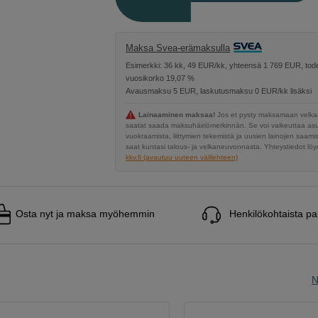
Maksa Svea-erämaksulla
Esimerkki: 36 kk, 49 EUR/kk, yhteensä 1 769 EUR, tode
vuosikorko 19,07 %
Avausmaksu 5 EUR, laskutusmaksu 0 EUR/kk lisäksi
Lainaaminen maksaa!
Jos et pysty maksamaan velkaa
saatat saada maksuhäiriömerkinnän. Se voi vaikeuttaa a
vuokraamista, liittymien tekemistä ja uusien lainojen saami
saat kuntasi talous- ja velkaneuvonnasta. Yhteystiedot löyd
kkv.fi (avautuu uuteen välilehteen)
Osta nyt ja maksa myöhemmin
Henkilökohtaista pa
N