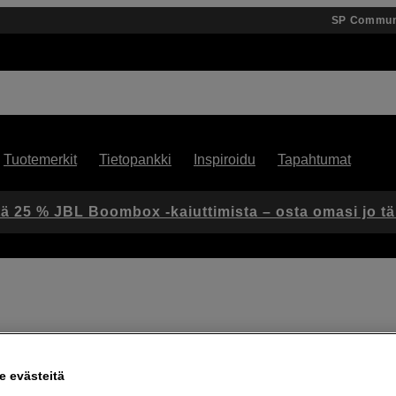
SP Commun
Tuotemerkit
Tietopankki
Inspiroidu
Tapahtumat
ä 25 % JBL Boombox -kaiuttimista – osta omasi jo t
Artikkeli: 1028496
 evästeitä
EF 24-105mm f/4L IS II USM