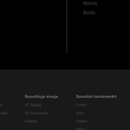
Malmö
Borås
Suosittuja sivuja
Suositut tuotemerkit
to
SP Tykkää
Canon
oajat
SP Community
Sony
Käytetyt
Fujifilm
Nikon