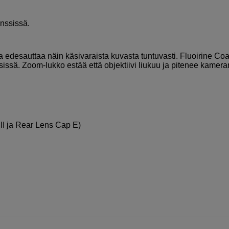
inssissä.
a edesauttaa näin käsivaraista kuvasta tuntuvasti. Fluoirine Coa
ssissä. Zoom-lukko estää että objektiivi liukuu ja pitenee kamera
 II ja Rear Lens Cap E)