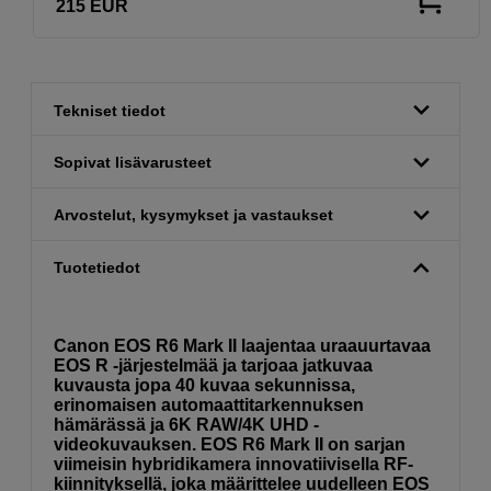
215
EUR
Tekniset tiedot
Sopivat lisävarusteet
Arvostelut, kysymykset ja vastaukset
Tuotetiedot
Canon EOS R6 Mark II laajentaa uraauurtavaa
EOS R -järjestelmää ja tarjoaa jatkuvaa
kuvausta jopa 40 kuvaa sekunnissa,
erinomaisen automaattitarkennuksen
hämärässä ja 6K RAW/4K UHD -
videokuvauksen. EOS R6 Mark II on sarjan
viimeisin hybridikamera innovatiivisella RF-
kiinnityksellä, joka määrittelee uudelleen EOS