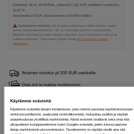
Esimerkki: 36 kk, 86 EUR/kk, yhteensä 3 101 EUR, todellinen vuosikorko
19,07 %
Avausmaksu 5 EUR, laskutusmaksu 0 EUR/kk lisäksi
Lainaaminen maksaa!
Jos et pysty maksamaan velkaa ajoissa, saatat
saada maksuhäiriömerkinnän. Se voi vaikeuttaa asunnon vuokraamista,
liittymien tekemistä ja uusien lainojen saamista. Apua saat kuntasi talous- ja
velkaneuvonnasta. Yhteystiedot löydät sivulta
kkv.fi (avautuu uuteen
välilehteen)
Ilmainen toimitus yli 200 EUR ostoksille
Osta nyt ja maksa myöhemmin
Henkilökohtaista palvelua
Käytämme evästeitä
Käytämme evästeitä tietojen keräämiseen, jotta voimme parantaa käyttökokemustasi
verkkosivustollamme, analysoida verkkoliikennettä, mukauttaa sisältöä ja näyttää
asiaankuuluvaa yksilöllistä markkinointia. Nämä evästeet sisältävät sekä omia että
Sopivat lisävarusteet
Näytä lisää
ulkopuolisten kumppaneidemme kuten Googlen evästeitä, joiden kanssa jaamme
tietoja markkinoinnin personoimiseksi. Tavoitteemme on näyttää sinulle aina sitä