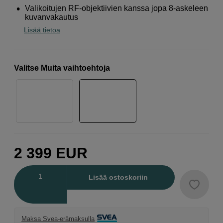
Valikoitujen RF-objektiivien kanssa jopa 8-askeleen
kuvanvakautus
Lisää tietoa
Valitse Muita vaihtoehtoja
2 399
EUR
Määrä
Lisää ostoskoriin
Maksa Svea-erämaksulla