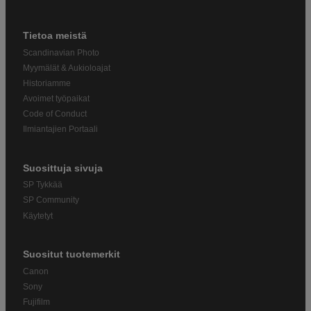
Tietoa meistä
Scandinavian Photo
Myymälät & Aukioloajat
Historiamme
Avoimet työpaikat
Code of Conduct
Ilmiantajien Portaali
Suosittuja sivuja
SP Tykkää
SP Community
Käytetyt
Suositut tuotemerkit
Canon
Sony
Fujifilm