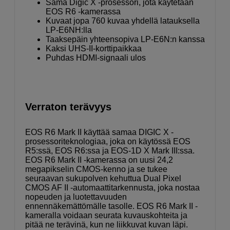
Sama Digic X -prosessori, jota käytetään
EOS R6 -kamerassa
Kuvaat jopa 760 kuvaa yhdellä latauksella
LP-E6NH:lla
Taaksepäin yhteensopiva LP-E6N:n kanssa
Kaksi UHS-II-korttipaikkaa
Puhdas HDMI-signaali ulos
Verraton terävyys
EOS R6 Mark II käyttää samaa DIGIC X -
prosessoriteknologiaa, joka on käytössä EOS
R5:ssä, EOS R6:ssa ja EOS-1D X Mark III:ssa.
EOS R6 Mark II -kamerassa on uusi 24,2
megapikselin CMOS-kenno ja se tukee
seuraavan sukupolven kehuttua Dual Pixel
CMOS AF II -automaattitarkennusta, joka nostaa
nopeuden ja luotettavuuden
ennennäkemättömälle tasolle. EOS R6 Mark II -
kameralla voidaan seurata kuvauskohteita ja
pitää ne terävinä, kun ne liikkuvat kuvan läpi.