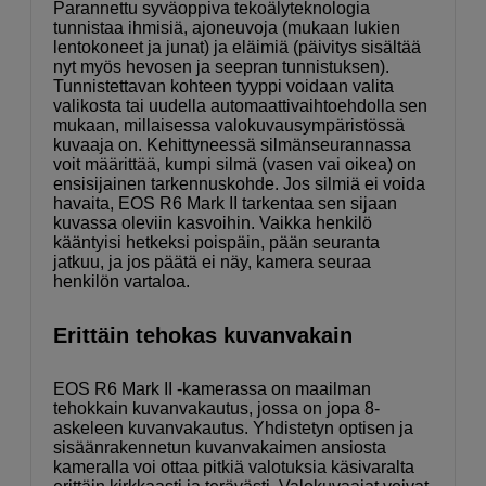
Parannettu syväoppiva tekoälyteknologia
tunnistaa ihmisiä, ajoneuvoja (mukaan lukien
lentokoneet ja junat) ja eläimiä (päivitys sisältää
nyt myös hevosen ja seepran tunnistuksen).
Tunnistettavan kohteen tyyppi voidaan valita
valikosta tai uudella automaattivaihtoehdolla sen
mukaan, millaisessa valokuvausympäristössä
kuvaaja on. Kehittyneessä silmänseurannassa
voit määrittää, kumpi silmä (vasen vai oikea) on
ensisijainen tarkennuskohde. Jos silmiä ei voida
havaita, EOS R6 Mark II tarkentaa sen sijaan
kuvassa oleviin kasvoihin. Vaikka henkilö
kääntyisi hetkeksi poispäin, pään seuranta
jatkuu, ja jos päätä ei näy, kamera seuraa
henkilön vartaloa.
Erittäin tehokas kuvanvakain
EOS R6 Mark II -kamerassa on maailman
tehokkain kuvanvakautus, jossa on jopa 8-
askeleen kuvanvakautus. Yhdistetyn optisen ja
sisäänrakennetun kuvanvakaimen ansiosta
kameralla voi ottaa pitkiä valotuksia käsivaralta