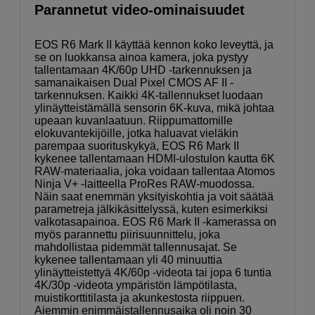
Parannetut video-ominaisuudet
EOS R6 Mark II käyttää kennon koko leveyttä, ja
se on luokkansa ainoa kamera, joka pystyy
tallentamaan 4K/60p UHD -tarkennuksen ja
samanaikaisen Dual Pixel CMOS AF II -
tarkennuksen. Kaikki 4K-tallennukset luodaan
ylinäytteistämällä sensorin 6K-kuva, mikä johtaa
upeaan kuvanlaatuun. Riippumattomille
elokuvantekijöille, jotka haluavat vieläkin
parempaa suorituskykyä, EOS R6 Mark II
kykenee tallentamaan HDMI-ulostulon kautta 6K
RAW-materiaalia, joka voidaan tallentaa Atomos
Ninja V+ -laitteella ProRes RAW-muodossa.
Näin saat enemmän yksityiskohtia ja voit säätää
parametreja jälkikäsittelyssä, kuten esimerkiksi
valkotasapainoa. EOS R6 Mark II -kamerassa on
myös parannettu piirisuunnittelu, joka
mahdollistaa pidemmät tallennusajat. Se
kykenee tallentamaan yli 40 minuuttia
ylinäytteistettyä 4K/60p -videota tai jopa 6 tuntia
4K/30p -videota ympäristön lämpötilasta,
muistikorttitilasta ja akunkestosta riippuen.
Aiemmin enimmäistallennusaika oli noin 30