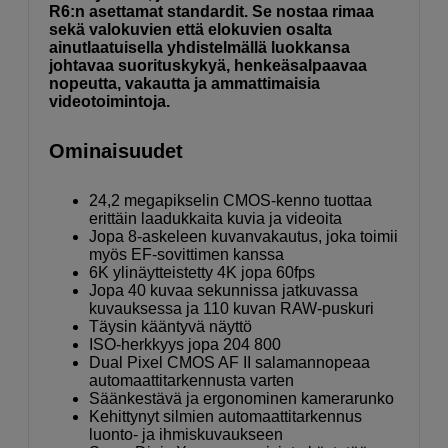
R6:n asettamat standardit. Se nostaa rimaa
sekä valokuvien että elokuvien osalta
ainutlaatuisella yhdistelmällä luokkansa
johtavaa suorituskykyä, henkeäsalpaavaa
nopeutta, vakautta ja ammattimaisia
videotoimintoja.
Ominaisuudet
24,2 megapikselin CMOS-kenno tuottaa
erittäin laadukkaita kuvia ja videoita
Jopa 8-askeleen kuvanvakautus, joka toimii
myös EF-sovittimen kanssa
6K ylinäytteistetty 4K jopa 60fps
Jopa 40 kuvaa sekunnissa jatkuvassa
kuvauksessa ja 110 kuvan RAW-puskuri
Täysin kääntyvä näyttö
ISO-herkkyys jopa 204 800
Dual Pixel CMOS AF II salamannopeaa
automaattitarkennusta varten
Säänkestävä ja ergonominen kamerarunko
Kehittynyt silmien automaattitarkennus
luonto- ja ihmiskuvaukseen