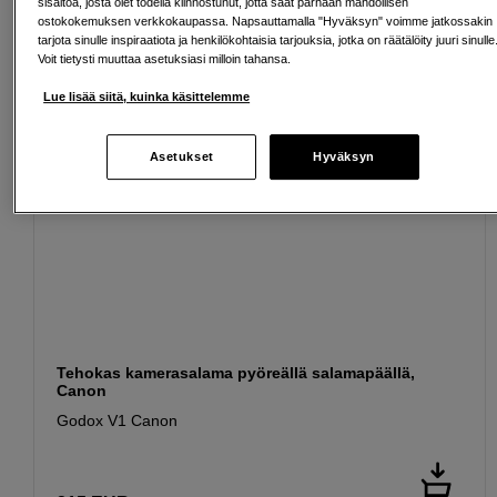
sisältöä, josta olet todella kiinnostunut, jotta saat parhaan mahdollisen
ostokokemuksen verkkokaupassa. Napsauttamalla "Hyväksyn" voimme jatkossakin
tarjota sinulle inspiraatiota ja henkilökohtaisia tarjouksia, jotka on räätälöity juuri sinulle
Voit tietysti muuttaa asetuksiasi milloin tahansa.
Lue lisää siitä, kuinka käsittelemme
Asetukset
Hyväksyn
Tehokas kamerasalama pyöreällä salamapäällä,
Canon
Godox V1 Canon