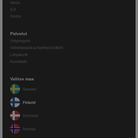
Nikon
DJI
Godox
Palvelut
Yritysmyynti
Vaihtokaupat ja käytetyt tuotteet
Lahjakortti
Kuvataide
Valitse maa
Sweden
Finland
Denmark
Norway