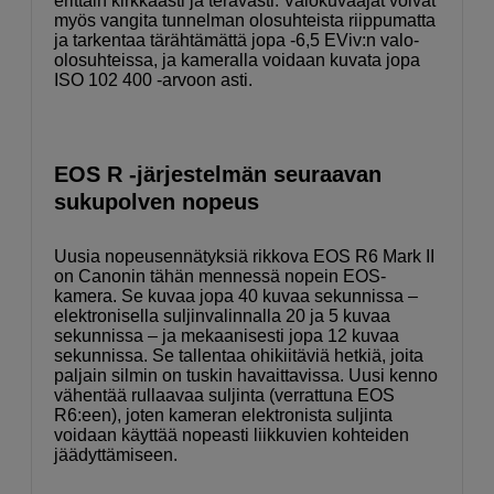
erittäin kirkkaasti ja terävästi. Valokuvaajat voivat
myös vangita tunnelman olosuhteista riippumatta
ja tarkentaa tärähtämättä jopa -6,5 EViv:n valo-
olosuhteissa, ja kameralla voidaan kuvata jopa
ISO 102 400 -arvoon asti.
EOS R -järjestelmän seuraavan
sukupolven nopeus
Uusia nopeusennätyksiä rikkova EOS R6 Mark II
on Canonin tähän mennessä nopein EOS-
kamera. Se kuvaa jopa 40 kuvaa sekunnissa –
elektronisella suljinvalinnalla 20 ja 5 kuvaa
sekunnissa – ja mekaanisesti jopa 12 kuvaa
sekunnissa. Se tallentaa ohikiitäviä hetkiä, joita
paljain silmin on tuskin havaittavissa. Uusi kenno
vähentää rullaavaa suljinta (verrattuna EOS
R6:een), joten kameran elektronista suljinta
voidaan käyttää nopeasti liikkuvien kohteiden
jäädyttämiseen.