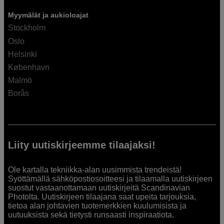
Myymälät ja aukioloajat
Stockholm
Oslo
Helsinki
København
Malmö
Borås
Liity uutiskirjeemme tilaajaksi!
Ole kartalla tekniikka-alan uusimmista trendeistä!
Syöttämällä sähköpostiosoitteesi ja tilaamalla uutiskirjeen
suostut vastaanottamaan uutiskirjeitä Scandinavian
Photolta. Uutiskirjeen tilaajana saat upeita tarjouksia,
tietoa alan johtavien tuotemerkkien kuulumisista ja
uutuuksista sekä tietysti runsaasti inspiraatiota.