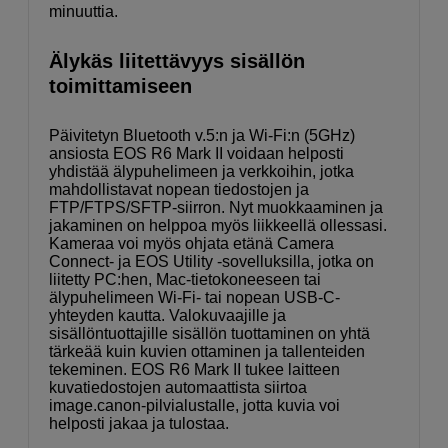
minuuttia.
Älykäs liitettävyys sisällön
toimittamiseen
Päivitetyn Bluetooth v.5:n ja Wi-Fi:n (5GHz)
ansiosta EOS R6 Mark II voidaan helposti
yhdistää älypuhelimeen ja verkkoihin, jotka
mahdollistavat nopean tiedostojen ja
FTP/FTPS/SFTP-siirron. Nyt muokkaaminen ja
jakaminen on helppoa myös liikkeellä ollessasi.
Kameraa voi myös ohjata etänä Camera
Connect- ja EOS Utility -sovelluksilla, jotka on
liitetty PC:hen, Mac-tietokoneeseen tai
älypuhelimeen Wi-Fi- tai nopean USB-C-
yhteyden kautta. Valokuvaajille ja
sisällöntuottajille sisällön tuottaminen on yhtä
tärkeää kuin kuvien ottaminen ja tallenteiden
tekeminen. EOS R6 Mark II tukee laitteen
kuvatiedostojen automaattista siirtoa
image.canon-pilvialustalle, jotta kuvia voi
helposti jakaa ja tulostaa.