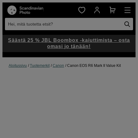
Hei, mitä tuotetta etsit?
Säästä 25 % JBL Boombox -kaiuttimista – osta
omasi jo tänään!
Aloitussivu
Tuotemerkit
Canon
Canon EOS R6 Mark II Value Kit