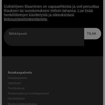
Uutiskirjeen tilaaminen on vapaaehtoista ja voit peruuttaa
tilauksen tai suostumuksesi milloin tahansa. Lue lisää
henkilötietojen käsittelystä ja oikeuksistasi
tietosuojaselosteestamme
.
Sähköposti
TILAA
Asiakaspalvelu
Asiakaspalvelu
Ostoehdot
Toimitustavat
Reklamaatiot ja huoltotapaukset
Henkilötiedot
Muuta evästeasetuksia