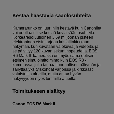
Kestää haastavia sääolosuhteita
Kamerarunko on juuri niin kestävä kuin Canonilta
voi odottaa eli se kestää kovia sääolosuhteita.
Korkearesoluutioinen 3,69 miljoonan pisteen
elektroninen etsin tarjoaa kristallinkirkkaan
näkymän, kun kuvataan valokuvia ja videoita, ja
se päivittyy 120 kuvan sekuntinopeudella. EOS
R6 Mark II -kamerassa on myös sama optisen
etsimen simulointitoiminto kuin EOS R3 -
kamerassa, joka tarjoaa luonnollisen näkymän ja
säilyttää yksityiskohdat varjoissa ja kirkkaasti
valaistuilla alueilla, mutta antaa hyvän
näkyvyyden myös tummilla alueilla.
Toimitukseen sisältyy
Canon EOS R6 Mark II