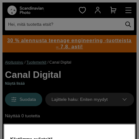
Hei, mitä tuotetta etsit?
30 % alennusta teenage engineering -tuotteista
– 7.8. asti!
Aloitussivu
Tuotemerkit
Canal Digital
Canal Digital
Näytä lisää
Suodata
Lajittele haku
:
Eniten myydyt
Näyttää 0 tuotetta
Käytämme evästeitä