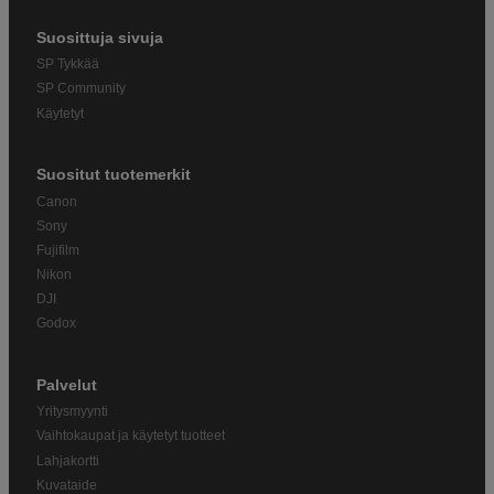
Suosittuja sivuja
SP Tykkää
SP Community
Käytetyt
Suositut tuotemerkit
Canon
Sony
Fujifilm
Nikon
DJI
Godox
Palvelut
Yritysmyynti
Vaihtokaupat ja käytetyt tuotteet
Lahjakortti
Kuvataide