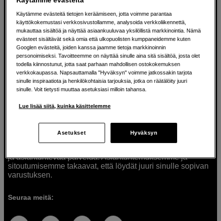
Käytämme evästeitä tietojen keräämiseen, jotta voimme parantaa
käyttökokemustasi verkkosivustollamme, analysoida verkkoliikennettä,
mukauttaa sisältöä ja näyttää asiaankuuluvaa yksilöllistä markkinointia. Nämä
Ratkaisuja luoville ihmisille jo vuodesta
evästeet sisältävät sekä omia että ulkopuolisten kumppaneidemme kuten
Googlen evästeitä, joiden kanssa jaamme tietoja markkinoinnin
1982
personoimiseksi. Tavoitteemme on näyttää sinulle aina sitä sisältöä, josta olet
todella kiinnostunut, jotta saat parhaan mahdollisen ostokokemuksen
verkkokaupassa. Napsauttamalla "Hyväksyn" voimme jatkossakin tarjota
Olemme Scandinavian Photolla jo yli 40 vuoden ajan
sinulle inspiraatiota ja henkilökohtaisia tarjouksia, jotka on räätälöity juuri
auttaneet luovia ihmisiä toteuttamaan visioitaan.
sinulle. Voit tietysti muuttaa asetuksiasi milloin tahansa.
Tarjoamme inspiraatiota, asiantuntemusta ja tuotteita
muun muassa valokuvauksen, äänen, videokuvauksen ja
Lue lisää siitä, kuinka käsittelemme
teknologian tarpeisiin. Palvelemme myös elokuvan,
musiikin ja taiteen harrastajia. Oikeilla työkaluilla ideat
muuttuvat todellisuudeksi. Autamme sinua valitsemaan
Asetukset
Hyväksyn
tuotteet, jotka vastaavat tarpeitasi. Tarjoamme
korkealaatuisten tuotteiden lisäksi myös henkilökohtaista
ja asiantuntevaa palvelua. Asiantuntemuksemme ja
sitoutumisemme takaavat, että löydät juuri sinulle sopivan
varustuksen.
Seuraa meitä: