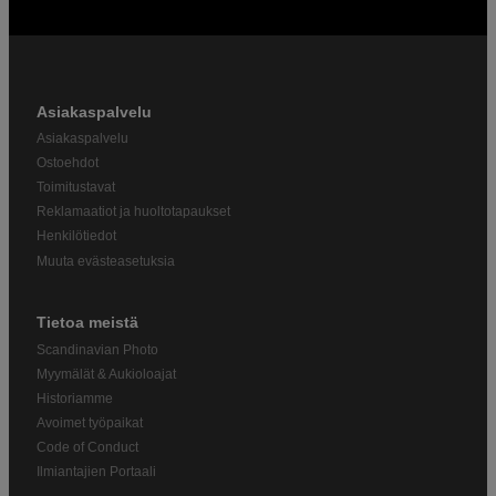
Asiakaspalvelu
Asiakaspalvelu
Ostoehdot
Toimitustavat
Reklamaatiot ja huoltotapaukset
Henkilötiedot
Muuta evästeasetuksia
Tietoa meistä
Scandinavian Photo
Myymälät & Aukioloajat
Historiamme
Avoimet työpaikat
Code of Conduct
Ilmiantajien Portaali