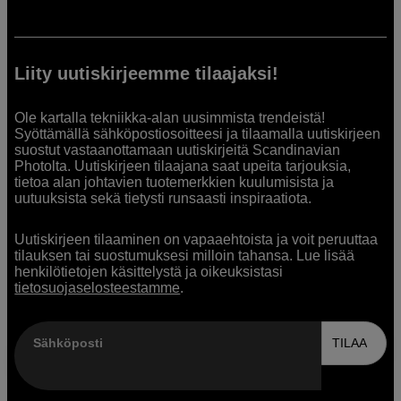
Liity uutiskirjeemme tilaajaksi!
Ole kartalla tekniikka-alan uusimmista trendeistä!
Syöttämällä sähköpostiosoitteesi ja tilaamalla uutiskirjeen
suostut vastaanottamaan uutiskirjeitä Scandinavian
Photolta. Uutiskirjeen tilaajana saat upeita tarjouksia,
tietoa alan johtavien tuotemerkkien kuulumisista ja
uutuuksista sekä tietysti runsaasti inspiraatiota.
Uutiskirjeen tilaaminen on vapaaehtoista ja voit peruuttaa
tilauksen tai suostumuksesi milloin tahansa. Lue lisää
henkilötietojen käsittelystä ja oikeuksistasi
tietosuojaselosteestamme
.
Sähköposti
TILAA